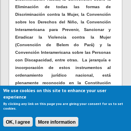
Eliminación de todas las formas de
Discriminación contra la Mujer, la Convención
sobre los Derechos del Niño, la Convención
Interamericana para Prevenir, Sancionar y
Erradicar la Violencia contra la Mujer
(Convención de Belem do Pará) y la
Convención Interamericana sobre las Personas
con Discapacidad, entre otras. La jerarquía e
incorporación de estos instrumentos al
ordenamiento jurídico nacional, está
plenamente reconocido en la Constitución
We use cookies on this site to enhance your user
Política de la República Dominicana, por lo que
experience
también son tomados como base para el
By clicking any link on this page you are giving your consent for us to set
desarrollo de la presente estrategia.
cookies.
El contenido de esta estrategia también se
OK, I agree
More information
articula con el VI Plan de Acción de la