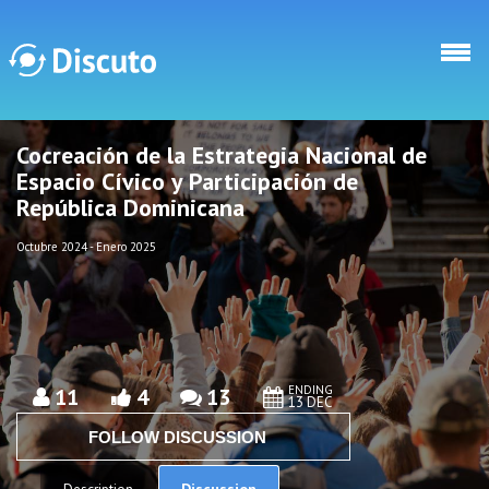
Skip to main content
Cocreación de la Estrategia Nacional de
Discuto
Discuto
Espacio Cívico y Participación de
República Dominicana
Octubre 2024 - Enero 2025
ENDING
11
4
13
13 DEC
FOLLOW DISCUSSION
Discussion