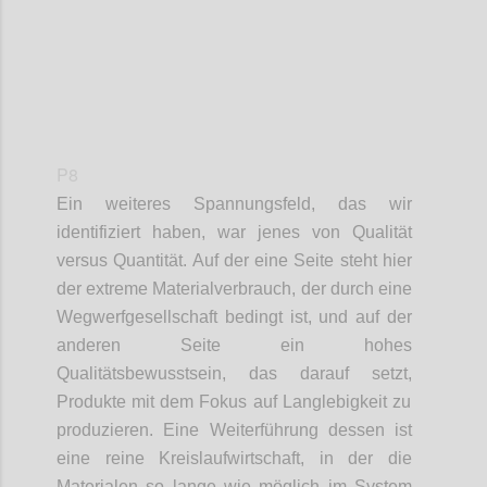
P8
Ein weiteres
Spannungsfeld
,
das wir
identifiziert haben
, war jenes von
Qualität
v
ersus
Quantität. Auf der eine Seite steht hier
der extreme Materialverbrauch,
der
durch eine
Wegwerfgesellschaft
bedingt ist,
und auf der
anderen Seite ein hohes
Qualitätsbewusstsein,
das
darauf setzt
,
Produkte mit dem Fokus auf Langlebigkeit
zu
produzieren
.
Eine Weiterführung dessen ist
eine reine
Kreislaufwirtschaft,
in der
die
Materialen
so lange wie möglich im System