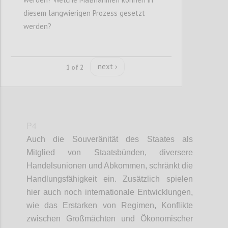
diesem langwierigen Prozess gesetzt
Confi
werden?
next ›
1 of 2
P4
Auch die Souveränität des Staates als
Mitglied von Staatsbünden, diversere
Handelsunionen und Abkommen,
schränkt die
Handlungsfähigkeit ein
. Zusätzlich spielen
hier auch noch internationale Entwicklung
en
,
wie das Erstarken von Regimen, Konflikte
zwischen Großmächten und Ökonomischer