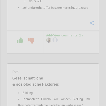
3D-Druck
Sekundärrohstoffe: bessere Recyclingprozesse
Confi
Add/View comments (2)
P25
Gesellschaftliche
& soziologische Faktoren:
Bildung
Kompetenz Erwerb: Wie können Bidlung und
Kompetenzerwerb die Lieferketten verbessern?