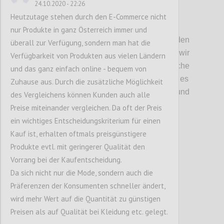
24.10.2020 - 22:26
Heutzutage stehen durch den E-Commerce nicht
P2
nur Produkte in ganz Österreich immer und
Kritische Unsicherheiten:
Bei den
überall zur Verfügung, sondern man hat die
unischeren und kritischen Faktoren
haben wir
Verfügbarkeit von Produkten aus vielen Ländern
angeregt
über d
ie
wirtschaftlich
e
und das ganz einfach online - bequem von
Systemtransformation
diskutiert
.
Hier ging es
Zuhause aus. Durch die zusätzliche Möglichkeit
vor allem darum, in welcher
T
iefe und
des Vergleichens können Kunden auch alle
Richtung sich diese auswirken w
ird
.
Preise miteinander vergleichen. Da oft der Preis
ein wichtiges Entscheidungskriterium für einen
Kauf ist, erhalten oftmals preisgünstigere
Confi
Produkte evtl. mit geringerer Qualität den
Vorrang bei der Kaufentscheidung.
Da sich nicht nur die Mode, sondern auch die
Präferenzen der Konsumenten schneller ändert,
wird mehr Wert auf die Quantität zu günstigen
Preisen als auf Qualität bei Kleidung etc. gelegt.