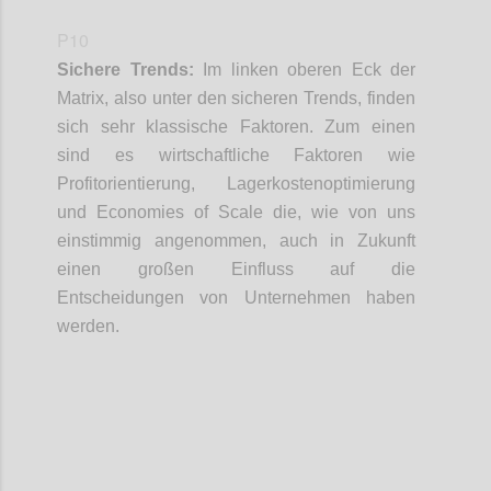
P10
Sichere Trends:
Im linken oberen Eck der
Matrix
, also unter den sicheren Trends,
finden
sich sehr klassische Faktoren
. Zum
e
inen
sind
es
wirtschaftliche Faktoren
wie
Profitorientierung, Lagerkosten
o
ptimierung
und
Economies
of
Scale
die
, wie von uns
einstimmig
angenommen
,
auch in Zukunft
einen großen Einfluss auf die
Entscheidungen von Unternehmen haben
werden.
Confi