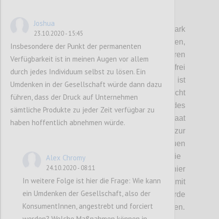
P3
Joshua
D
ie staatliche Intervention war hier ein stark
23.10.2020 - 15:45
diskutiertes Thema.
Wir haben
festgehalten,
Insbesondere der Punkt der permanenten
dass der Staat zwar Regulierungen einführen
Verfügbarkeit ist in meinen Augen vor allem
kann, aber auch hier nicht vollkommen
frei
durch jedes Individuum selbst zu lösen. Ein
schalten und walten kann.
Problematisch ist
Umdenken in der Gesellschaft würde dann dazu
hier auch
, dass d
er Begriff Souveränität
nicht
führen, dass der Druck auf Unternehmen
klar definiert ist. Die Souveränität des
sämtliche Produkte zu jeder Zeit verfügbar zu
Individuums, wie sie in eine
m
freien Staat
haben hoffentlich abnehmen würde.
gegeben ist, steht im Gegensatz zur
Souveränität des Staates
. Die
Individuen
geben dem Staat mit ihrer Stimme die
Alex Chromy
24.10.2020 - 08:11
Möglichkeit
,
Systeme zu schaffen. Würde hier
In weitere Folge ist hier die Frage: Wie kann
jedoch eine Abschottung, verbunden mit
ein Umdenken der Gesellschaft, also der
einem Wohlstandsverlust stattfinden, würde
KonsumentInnen, angestrebt und forciert
das souveräne Individuum schnell rebellieren.
werden? Welche Maßnahmen können in