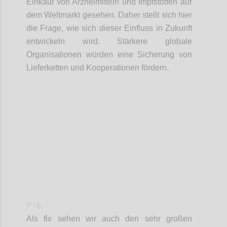
Einkauf
von Arzneimittel
n
und Impfstoffe
n
auf
dem Weltmarkt gesehen. Daher stellt sich hier
die Frage, wie sich dieser Einfluss in Zukunft
entwickeln
wird. Stärkere globale
Organisationen würden eine Sicherung von
Lieferketten
und Kooperationen fördern.
Confi
P16
Als fix sehen wir auch den sehr großen