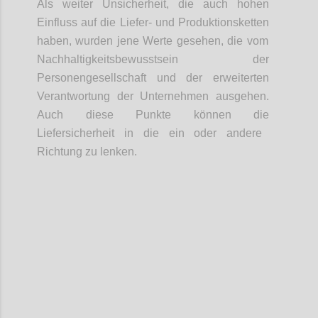
Als weiter Unsicherheit, d
ie
auch hohen
Einfluss auf die Liefer- und Produktionsketten
haben
,
wurden jene
Werte
gesehen
, die vom
Nachhaltigkeitsbewusstsein der
Personengesellschaft und der erweiterten
Verantwortung der Unternehmen ausgeh
en
.
Auch diese Punkte können die
Liefersicherheit in die ein oder andere
Richtung zu lenken.
Confi