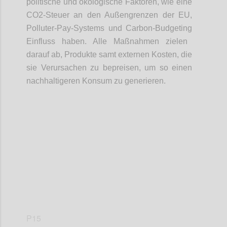
politische
und ökologische Faktoren
, wie eine
CO2-Steuer an den Au
ß
engrenzen der EU,
Polluter
-
Pay
-
System
s
und Carbon
-
Budgeting
Einfluss
haben
. Alle
Maßnahmen
zielen
da
rauf
ab, Produkte samt externen Kosten
,
die
sie Verursachen zu
bepreisen
, um so einen
nachhaltigeren Konsum zu generieren.
Confi
P15