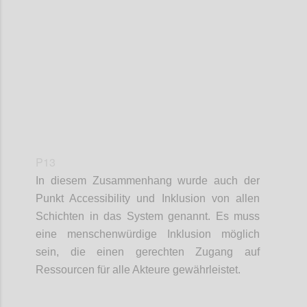
Confi
P13
In diesem Zusammenhang wurde auch der
Punkt
Accessibility
und Inklusion von allen
Schichten in das System genannt. Es muss
eine
m
enschenwürdige Inklusion möglich
sein
, d
ie
einen gerechten
Zugang
auf
Ressourcen für alle Akteure gewährleistet
.