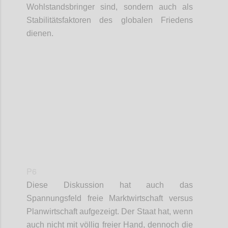
Wohlstandsbringer sind, sondern auch
als
Stabilitätsfaktor
en
des
globale
n
Frieden
s
dienen
.
Confi
P6
Diese Diskussion hat auch das
Spannungsfeld freie Marktwirtschaft versus
Planwirtschaft
aufgezeigt.
Der Staat hat, wenn
auch nicht
mit völlig
freie
r
Hand
,
dennoch
die