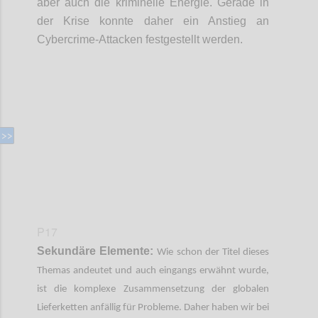
aber auch die kriminelle Energie. Gerade in
der Krise konnte daher ein Anstieg an
Cybercrime
-
Attacken festgestellt werden.
Confi
P17
Sekundäre Elemente:
Wie schon der Titel dieses
Themas andeutet und auch eingangs erwähnt wurde,
ist die komplexe Zusammensetzung der globalen
Lieferketten anfällig für Probleme. Daher haben wir bei