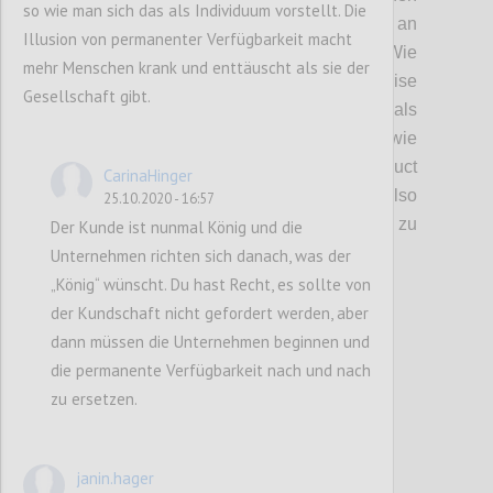
so wie man sich das als Individuum vorstellt. Die
Globus verteilt und so ein fragiles Netz an
Illusion von permanenter Verfügbarkeit macht
Liefer- und Produktionsketten geschaffen.
Wie
mehr Menschen krank und enttäuscht als sie der
auch diskutiert wurde, hat uns die Krise
Gesellschaft gibt.
gezeigt, dass eine
lineare
Kette niemals
krisenfest sein kann
(daher auch Ansätze wie
die
Circular
Economy oder
Product
CarinaHinger
Lifecycles
).
Welche Faktoren sind hier also
25.10.2020 - 16:57
auschlaggebend, um
die Entwicklung
hin zu
Der Kunde ist nunmal König und die
resilienteren
Systemen zu lenken?
Unternehmen richten sich danach, was der
„König“ wünscht. Du hast Recht, es sollte von
der Kundschaft nicht gefordert werden, aber
Confi
dann müssen die Unternehmen beginnen und
die permanente Verfügbarkeit nach und nach
zu ersetzen.
janin.hager