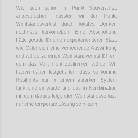
Wie auch schon im Punkt Souveränität
angesprochen,
mussten wir den
Punkt
Wohlstandsverlust durch lokales Denken
nochmals
her
vorheben
. Eine Abschottung
hätte gerade
für
einen
e
xportorientieren Staat
wie Österreich eine verheerende Auswirkung
und würde zu einen Wohlstandverlust führen,
dem das Volk nicht zustimmen würde.
Wir
haben daher festgehalten
, dass vollkomme
Resilients
nur in einem autarken System
funktionieren würde und das in Kombination
mit dem
daraus folgenden
Wohlstandsverlust,
nur eine temporäre Lösung sein kann.
Confi