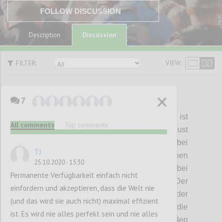
FOLLOW DISCUSSION
Discussion
Description
FILTER:
VIEW:
7
P1
House
of
Cards
:
Kostenoptimierung ist
All comments
Top comments
spätestens seit dem Bekanntwerden der Just
in Time Produktion von
Taiichi
Ohno
bei
TJ
Toyota in den 70 Jahren des vergangenen
25.10.2020 - 15:30
Jahrhunderts
einer der
wichtigsten Treiber bei
Permanente Verfügbarkeit einfach nicht
der Entwicklung von Lieferketten. Der
einfordern und akzeptieren, dass die Welt nie
Preisdruck
zum einen und die Reduktion der
(und das wird sie auch nicht) maximal effizient
Transportkosten
zum anderen
haben die
ist. Es wird nie alles perfekt sein und nie alles
Produktion aller Produkte rund um den