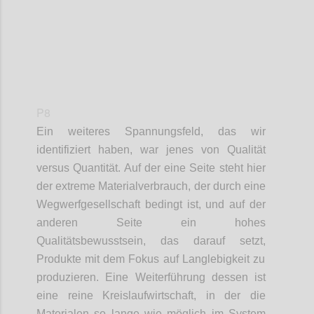
P8
Ein weiteres
Spannungsfeld
,
das wir
identifiziert haben
, war jenes von
Qualität
v
ersus
Quantität. Auf der eine Seite steht hier
der extreme Materialverbrauch,
der
durch eine
Wegwerfgesellschaft
bedingt ist,
und auf der
anderen Seite ein hohes
Qualitätsbewusstsein,
das
darauf setzt
,
Produkte mit dem Fokus auf Langlebigkeit
zu
produzieren
.
Eine Weiterführung dessen ist
eine reine
Kreislaufwirtschaft,
in der
die
Materialen
so lange wie möglich im System