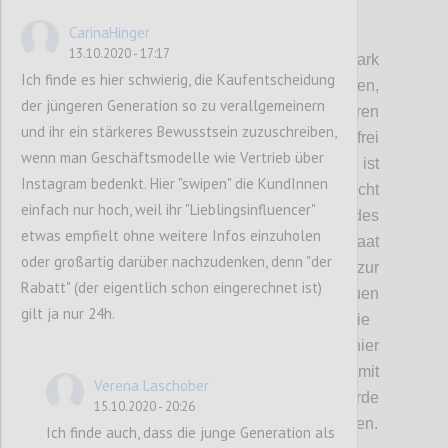
P3
CarinaHinger
13.10.2020 - 17:17
D
ie staatliche Intervention war hier ein stark
Ich finde es hier schwierig, die Kaufentscheidung
diskutiertes Thema.
Wir haben
festgehalten,
der jüngeren Generation so zu verallgemeinern
dass der Staat zwar Regulierungen einführen
und ihr ein stärkeres Bewusstsein zuzuschreiben,
kann, aber auch hier nicht vollkommen
frei
wenn man Geschäftsmodelle wie Vertrieb über
schalten und walten kann.
Problematisch ist
Instagram bedenkt. Hier "swipen" die KundInnen
hier auch
, dass d
er Begriff Souveränität
nicht
einfach nur hoch, weil ihr "Lieblingsinfluencer"
klar definiert ist. Die Souveränität des
etwas empfielt ohne weitere Infos einzuholen
Individuums, wie sie in eine
m
freien Staat
oder großartig darüber nachzudenken, denn "der
gegeben ist, steht im Gegensatz zur
Rabatt" (der eigentlich schon eingerechnet ist)
Souveränität des Staates
. Die
Individuen
gilt ja nur 24h.
geben dem Staat mit ihrer Stimme die
Möglichkeit
,
Systeme zu schaffen. Würde hier
jedoch eine Abschottung, verbunden mit
Verena Laschober
einem Wohlstandsverlust stattfinden, würde
15.10.2020 - 20:26
das souveräne Individuum schnell rebellieren.
Ich finde auch, dass die junge Generation als