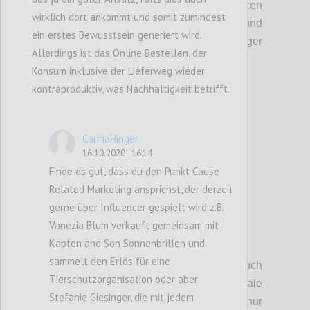
Imperialismus
(
Staaten
kaufen
Ressourcen
wirklich dort ankommt und somit zumindest
und Firmen
)
,
einen großen Einfluss und
ein erstes Bewusstsein generiert wird.
machen
die
Zukunft noch
weniger
Allerdings ist das Online Bestellen, der
vorhersehbar.
Konsum inklusive der Lieferweg wieder
kontraproduktiv, was Nachhaltigkeit betrifft.
Confi
CarinaHinger
16.10.2020 - 16:14
Finde es gut, dass du den Punkt Cause
Related Marketing ansprichst, der derzeit
gerne über Influencer gespielt wird z.B.
Vanezia Blum verkauft gemeinsam mit
Kapten and Son Sonnenbrillen und
P5
sammelt den Erlös für eine
Wir haben in
diesem Zusammenhang auch
Tierschutzorganisation oder aber
darauf hingewiesen, dass internationale
Stefanie Giesinger, die mit jedem
Handelsabkommen
nicht nur