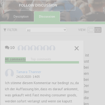
FOLLOW DISCUSSION
Discussion
Description
FILTER:
VIEW:
10
P1
House
of
Cards
:
Kostenoptimierung ist
All comments
Top comments
spätestens seit dem Bekanntwerden der Just
in Time Produktion von
Taiichi
Ohno
bei
Tamara Thanner
Toyota in den 70 Jahren des vergangenen
24.10.2020 - 14:05
Jahrhunderts
einer der
wichtigsten Treiber bei
Ich stimme diesem Kommentar nur bedingt zu, da
der Entwicklung von Lieferketten. Der
ich der Auffassung bin, dass es darauf ankommt,
Preisdruck
zum einen und die Reduktion der
was gekauft wird. Fast moving consumer goods,
Transportkosten
zum anderen
haben die
werden sofort verlangt und wenn sie kaputt
Produktion aller Produkte rund um den