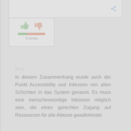
Confi
3
votes
P13
In diesem Zusammenhang wurde auch der
Punkt
Accessibility
und Inklusion von allen
Schichten in das System genannt. Es muss
eine
m
enschenwürdige Inklusion möglich
sein
, d
ie
einen gerechten
Zugang
auf
Ressourcen für alle Akteure gewährleistet
.