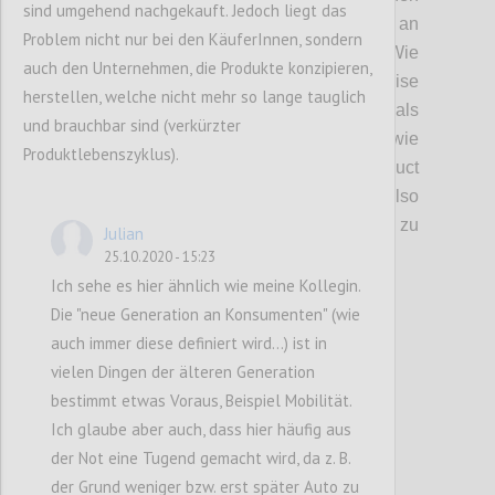
sind umgehend nachgekauft. Jedoch liegt das
Globus verteilt und so ein fragiles Netz an
Problem nicht nur bei den KäuferInnen, sondern
Liefer- und Produktionsketten geschaffen.
Wie
auch den Unternehmen, die Produkte konzipieren,
auch diskutiert wurde, hat uns die Krise
herstellen, welche nicht mehr so lange tauglich
gezeigt, dass eine
lineare
Kette niemals
und brauchbar sind (verkürzter
krisenfest sein kann
(daher auch Ansätze wie
Produktlebenszyklus).
die
Circular
Economy oder
Product
Lifecycles
).
Welche Faktoren sind hier also
auschlaggebend, um
die Entwicklung
hin zu
Julian
resilienteren
Systemen zu lenken?
25.10.2020 - 15:23
Ich sehe es hier ähnlich wie meine Kollegin.
Die "neue Generation an Konsumenten" (wie
Confi
auch immer diese definiert wird...) ist in
vielen Dingen der älteren Generation
bestimmt etwas Voraus, Beispiel Mobilität.
Ich glaube aber auch, dass hier häufig aus
der Not eine Tugend gemacht wird, da z. B.
der Grund weniger bzw. erst später Auto zu