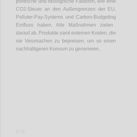
politische
und ökologische Faktoren
, wie eine
CO2-Steuer an den Au
ß
engrenzen der EU,
Polluter
-
Pay
-
System
s
und Carbon
-
Budgeting
Einfluss
haben
. Alle
Maßnahmen
zielen
da
rauf
ab, Produkte samt externen Kosten
,
die
sie Verursachen zu
bepreisen
, um so einen
nachhaltigeren Konsum zu generieren.
Confi
P15