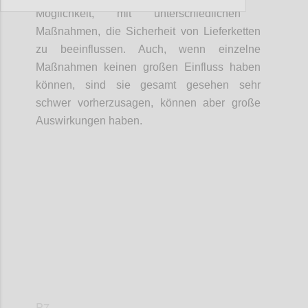
Möglichkeit
,
mit unterschiedlichen
Maßnahmen, die Sicherheit von
Lieferketten
zu beeinflussen
.
Auch, wenn einzelne
Maßnahmen keinen großen Einfluss haben
können, sind sie gesamt gesehen
sehr
schwer vorherzusagen
,
können
aber
große
Auswirkungen haben.
Confi
P7