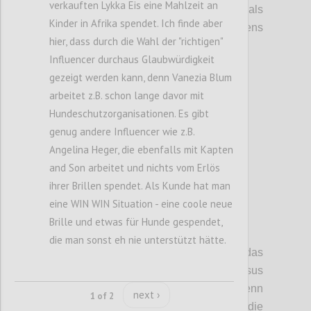
verkauften Lykka Eis eine Mahlzeit an
Wohlstandsbringer sind, sondern auch
als
Kinder in Afrika spendet. Ich finde aber
Stabilitätsfaktor
en
des
globale
n
Frieden
s
hier, dass durch die Wahl der "richtigen"
dienen
.
Influencer durchaus Glaubwürdigkeit
gezeigt werden kann, denn Vanezia Blum
Confi
arbeitet z.B. schon lange davor mit
Hundeschutzorganisationen. Es gibt
genug andere Influencer wie z.B.
Angelina Heger, die ebenfalls mit Kapten
and Son arbeitet und nichts vom Erlös
ihrer Brillen spendet. Als Kunde hat man
eine WIN WIN Situation - eine coole neue
Brille und etwas für Hunde gespendet,
P6
die man sonst eh nie unterstützt hätte.
Diese Diskussion hat auch das
Spannungsfeld freie Marktwirtschaft versus
Planwirtschaft
aufgezeigt.
Der Staat hat, wenn
next ›
1 of 2
auch nicht
mit völlig
freie
r
Hand
,
dennoch
die