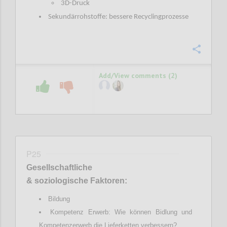
3D-Druck
Sekundärrohstoffe: bessere Recyclingprozesse
Confi
Add/View comments (2)
P25
Gesellschaftliche
& soziologische Faktoren:
Bildung
Kompetenz Erwerb: Wie können Bidlung und
Kompetenzerwerb die Lieferketten verbessern?