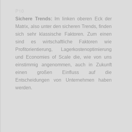
P10
Sichere Trends:
Im linken oberen Eck der
Matrix
, also unter den sicheren Trends,
finden
sich sehr klassische Faktoren
. Zum
e
inen
sind
es
wirtschaftliche Faktoren
wie
Profitorientierung, Lagerkosten
o
ptimierung
und
Economies
of
Scale
die
, wie von uns
einstimmig
angenommen
,
auch in Zukunft
einen großen Einfluss auf die
Entscheidungen von Unternehmen haben
werden.
Confi