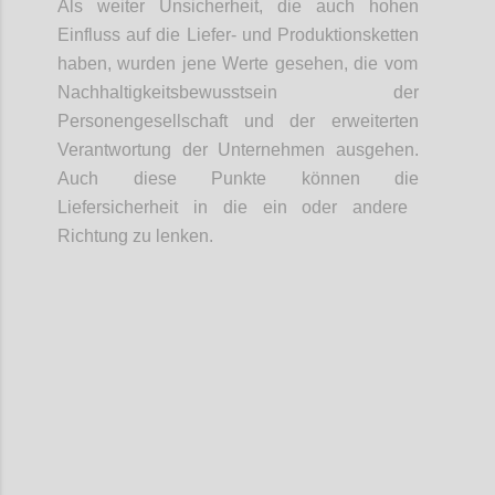
Als weiter Unsicherheit, d
ie
auch hohen
Einfluss auf die Liefer- und Produktionsketten
haben
,
wurden jene
Werte
gesehen
, die vom
Nachhaltigkeitsbewusstsein der
Personengesellschaft und der erweiterten
Verantwortung der Unternehmen ausgeh
en
.
Auch diese Punkte können die
Liefersicherheit in die ein oder andere
Richtung zu lenken.
Confi