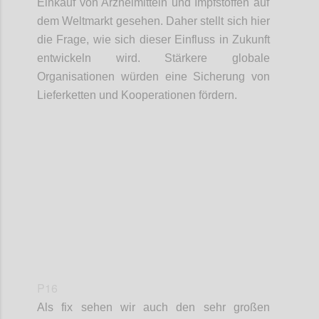
Einkauf
von Arzneimittel
n
und Impfstoffe
n
auf
dem Weltmarkt gesehen. Daher stellt sich hier
die Frage, wie sich dieser Einfluss in Zukunft
entwickeln
wird. Stärkere globale
Organisationen würden eine Sicherung von
Lieferketten
und Kooperationen fördern.
Confi
P16
Als fix sehen wir auch den sehr großen