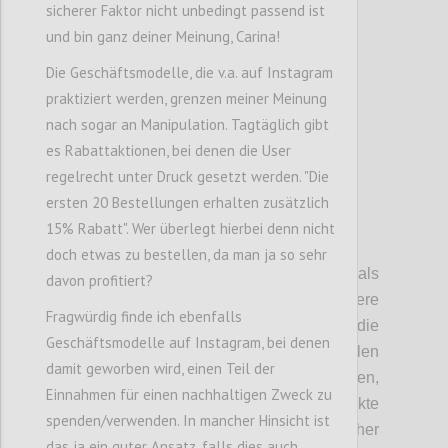
sicherer Faktor nicht unbedingt passend ist
und bin ganz deiner Meinung, Carina!
Confi
Die Geschäftsmodelle, die v.a. auf Instagram
praktiziert werden, grenzen meiner Meinung
nach sogar an Manipulation. Tagtäglich gibt
es Rabattaktionen, bei denen die User
regelrecht unter Druck gesetzt werden. "Die
ersten 20 Bestellungen erhalten zusätzlich
15% Rabatt". Wer überlegt hierbei denn nicht
P4
doch etwas zu bestellen, da man ja so sehr
Auch die Souveränität des Staates als
davon profitiert?
Mitglied von Staatsbünden, diversere
Fragwürdig finde ich ebenfalls
Handelsunionen und Abkommen,
schränkt die
Geschäftsmodelle auf Instagram, bei denen
Handlungsfähigkeit ein
. Zusätzlich spielen
damit geworben wird, einen Teil der
hier auch noch internationale Entwicklung
en
,
Einnahmen für einen nachhaltigen Zweck zu
wie das Erstarken von Regimen, Konflikte
spenden/verwenden. In mancher Hinsicht ist
zwischen Großmächten und Ökonomischer
das ja ein guter Ansatz, falls dies auch