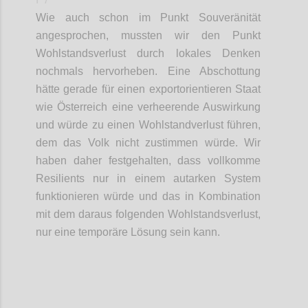
Wie auch schon im Punkt Souveränität
angesprochen,
mussten wir den
Punkt
Wohlstandsverlust durch lokales Denken
nochmals
her
vorheben
. Eine Abschottung
hätte gerade
für
einen
e
xportorientieren Staat
wie Österreich eine verheerende Auswirkung
und würde zu einen Wohlstandverlust führen,
dem das Volk nicht zustimmen würde.
Wir
haben daher festgehalten
, dass vollkomme
Resilients
nur in einem autarken System
funktionieren würde und das in Kombination
mit dem
daraus folgenden
Wohlstandsverlust,
nur eine temporäre Lösung sein kann.
Confi