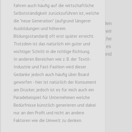
fahren auch häufig auf die wirtschaftliche
Selbstständigkeit zurückzuführen ist, welche
P2
die "neue Generation" (aufgrund längerer
Kritische Unsicherheiten:
Bei den
Ausbildungen und höherem
unischeren und kritischen Faktoren
haben wir
Bildungsstandard) oft erst später erreicht.
angeregt
über d
ie
wirtschaftlich
e
Trotzdem ist das natürlich ein guter und
Systemtransformation
diskutiert
.
Hier ging es
wichtiger Schritt in die richtige Richtung.
vor allem darum, in welcher
T
iefe und
In anderen Bereichen wie z. B. der Textil-
Richtung sich diese auswirken w
ird
.
Industrie und Fast-Fashion wird dieser
Gedanke jedoch auch häufig über Board
Confi
geworfen - hier ist natürlich der Konsument
am Drücker, jedoch ist es für mich auch ein
Paradebeispiel für Unternehmen welche
Bedürfnisse künstlich generieren und dabei
nur an den Profit und nicht an andere
Faktoren wie die Umwelt zu denken.