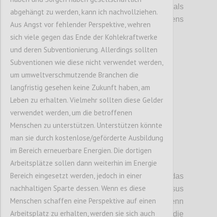
Wohlstandsbringer sind, sondern auch
als
abgehängt zu werden, kann ich nachvollziehen.
Stabilitätsfaktor
en
des
globale
n
Frieden
s
Aus Angst vor fehlender Perspektive, wehren
dienen
.
sich viele gegen das Ende der Kohlekraftwerke
und deren Subventionierung. Allerdings sollten
Subventionen wie diese nicht verwendet werden,
Confi
um umweltverschmutzende Branchen die
langfristig gesehen keine Zukunft haben, am
Leben zu erhalten. Vielmehr sollten diese Gelder
verwendet werden, um die betroffenen
Menschen zu unterstützen. Unterstützen könnte
man sie durch kostenlose/geförderte Ausbildung
im Bereich erneuerbare Energien. Die dortigen
P6
Arbeitsplätze sollen dann weiterhin im Energie
Bereich eingesetzt werden, jedoch in einer
Diese Diskussion hat auch das
nachhaltigen Sparte dessen. Wenn es diese
Spannungsfeld freie Marktwirtschaft versus
Menschen schaffen eine Perspektive auf einen
Planwirtschaft
aufgezeigt.
Der Staat hat, wenn
Arbeitsplatz zu erhalten, werden sie sich auch
auch nicht
mit völlig
freie
r
Hand
,
dennoch
die