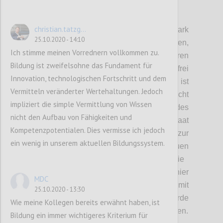
P3
christian.tatzg...
D
ie staatliche Intervention war hier ein stark
25.10.2020 - 14:10
diskutiertes Thema.
Wir haben
festgehalten,
Ich stimme meinen Vorrednern vollkommen zu.
dass der Staat zwar Regulierungen einführen
Bildung ist zweifelsohne das Fundament für
kann, aber auch hier nicht vollkommen
frei
Innovation, technologischen Fortschritt und dem
schalten und walten kann.
Problematisch ist
Vermitteln veränderter Wertehaltungen. Jedoch
hier auch
, dass d
er Begriff Souveränität
nicht
impliziert die simple Vermittlung von Wissen
klar definiert ist. Die Souveränität des
nicht den Aufbau von Fähigkeiten und
Individuums, wie sie in eine
m
freien Staat
Kompetenzpotentialen. Dies vermisse ich jedoch
gegeben ist, steht im Gegensatz zur
ein wenig in unserem aktuellen Bildungssystem.
Souveränität des Staates
. Die
Individuen
geben dem Staat mit ihrer Stimme die
Möglichkeit
,
Systeme zu schaffen. Würde hier
MDC
jedoch eine Abschottung, verbunden mit
25.10.2020 - 13:30
einem Wohlstandsverlust stattfinden, würde
Wie meine Kollegen bereits erwähnt haben, ist
das souveräne Individuum schnell rebellieren.
Bildung ein immer wichtigeres Kriterium für