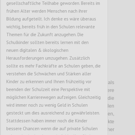
gesellschaftliche Teilhabe geworden. Bereits im
frühen Alter werden Menschen nach ihrer
Confi
Bildung aufgeteilt. Ich denke es wäre überaus
wichtig, bereits früh in den Schulen relevante
Themen für die Zukunft anzugehen. Die
Schulkinder sollten bereits lernen mit den
neuen digitalen & ökologischen
Herausforderungen umzugehen. Zusätzlich
sollte es mehr Fachkräfte an Schulen geben, die
verstehen die Schwächen und Stärken aller
P4
Kinder zu erkennen und Ihnen frühzeitig vor
Auch die Souveränität des Staates als
beenden der Schulzeit eine Perspektive mit
Mitglied von Staatsbünden, diversere
möglichen Karrierewegen aufzeigen. Gleichzeitig
Handelsunionen und Abkommen,
schränkt die
wird immer noch zu wenig Geld in Schulen
Handlungsfähigkeit ein
. Zusätzlich spielen
gesteckt um dies ausreichend zu gewährleisten.
hier auch noch internationale Entwicklung
en
,
Stattdessen haben immer noch die Kinder
wie das Erstarken von Regimen, Konflikte
bessere Chancen wenn die auf private Schulen
zwischen Großmächten und Ökonomischer