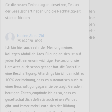
für die neuen Technologien einsetzen, Teil an
Möglichkeit
,
mit unterschiedlichen
der Gesellschaft haben und die Nachhaltigkeit
Maßnahmen, die Sicherheit von
Lieferketten
stärker fördern.
zu beeinflussen
.
Auch, wenn einzelne
Maßnahmen keinen großen Einfluss haben
können, sind sie gesamt gesehen
sehr
Nadine Abou-Zid
schwer vorherzusagen
,
können
aber
große
25.10.2020 - 09:27
Auswirkungen haben.
Ich bin hier auch sehr der Meinung meines
Kollegen Abdullah Ates. Bildung an sich ist auf
jeden Fall ein enorm wichtiger Faktor, und wie
Confi
Herr Ates auch schon gesagt hat, die Basis für
eine Beschäftigung. Allerdings bin ich da nicht zu
100% der Meinung, dass es automatisch auch zu
einer Beschäftigungsgarantie beiträgt. Gerade in
heutigen Zeiten, empfinde ich es so, dass es
gesellschaftlich definitiv auch einen Wandel
gibt, und immer mehr Leute sich der Bildung
P7