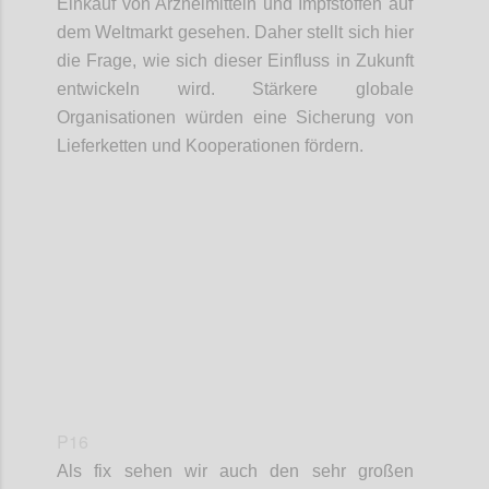
Einkauf
von Arzneimittel
n
und Impfstoffe
n
auf
dem Weltmarkt gesehen. Daher stellt sich hier
die Frage, wie sich dieser Einfluss in Zukunft
entwickeln
wird. Stärkere globale
Organisationen würden eine Sicherung von
Lieferketten
und Kooperationen fördern.
Confi
P16
Als fix sehen wir auch den sehr großen