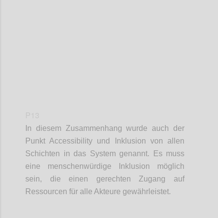
Confi
P13
In diesem Zusammenhang wurde auch der
Punkt
Accessibility
und Inklusion von allen
Schichten in das System genannt. Es muss
eine
m
enschenwürdige Inklusion möglich
sein
, d
ie
einen gerechten
Zugang
auf
Ressourcen für alle Akteure gewährleistet
.