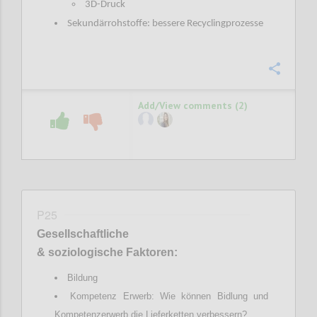
3D-Druck
Sekundärrohstoffe: bessere Recyclingprozesse
Confi
Add/View comments (2)
P25
Gesellschaftliche
& soziologische Faktoren:
Bildung
Kompetenz Erwerb: Wie können Bidlung und
Kompetenzerwerb die Lieferketten verbessern?