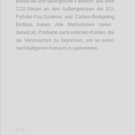
politische
und ökologische Faktoren
, wie eine
CO2-Steuer an den Au
ß
engrenzen der EU,
Polluter
-
Pay
-
System
s
und Carbon
-
Budgeting
Einfluss
haben
. Alle
Maßnahmen
zielen
da
rauf
ab, Produkte samt externen Kosten
,
die
sie Verursachen zu
bepreisen
, um so einen
nachhaltigeren Konsum zu generieren.
Confi
P15