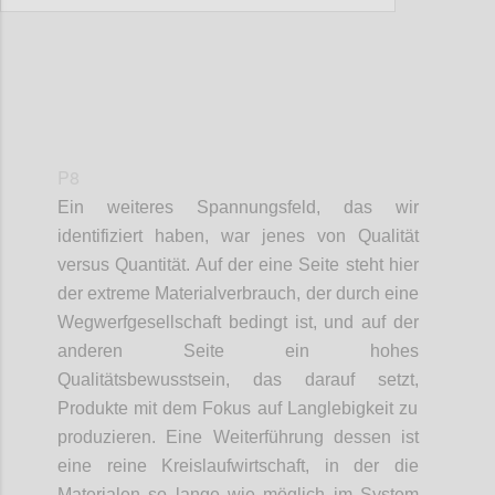
P8
Ein weiteres
Spannungsfeld
,
das wir
identifiziert haben
, war jenes von
Qualität
v
ersus
Quantität. Auf der eine Seite steht hier
der extreme Materialverbrauch,
der
durch eine
Wegwerfgesellschaft
bedingt ist,
und auf der
anderen Seite ein hohes
Qualitätsbewusstsein,
das
darauf setzt
,
Produkte mit dem Fokus auf Langlebigkeit
zu
produzieren
.
Eine Weiterführung dessen ist
eine reine
Kreislaufwirtschaft,
in der
die
Materialen
so lange wie möglich im System