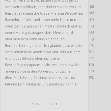
widmen. An sich ist es ja definitiv etwas gutes
Wie auch schon im Punkt Souveränität
sich weiterzubilden, aber dadurch verlieren zum
angesprochen,
mussten wir den
Punkt
Beispiel akademische Grade, wie zum Beispiel ein
Wohlstandsverlust durch lokales Denken
Bachelor, an Wert und immer mehr Leute machen
nochmals
her
vorheben
. Eine Abschottung
dann zum Beispiel einen Master. Dadurch gibt es
hätte gerade
für
einen
e
xportorientieren Staat
enorm viele gut ausgebildete Menschen, die
wie Österreich eine verheerende Auswirkung
aber vielleicht dann einen Mangel an
und würde zu einen Wohlstandverlust führen,
Berufserfahrung haben. Ich glaube, dass es sehr
dem das Volk nicht zustimmen würde.
Wir
viele arbeitslose Akademiker gibt, rein aus dem
haben daher festgehalten
, dass vollkomme
Grund das Bildung eben nicht eine
Resilients
nur in einem autarken System
Beschäftigungsgarantie gibt, weil mittlerweile
funktionieren würde und das in Kombination
andere Dinge in den Vordergrund rutschen
mit dem
daraus folgenden
Wohlstandsverlust,
(Berufserfahrung, Multinationalität, etc.), da
nur eine temporäre Lösung sein kann.
Bildung kein Alleinstellungsmerkmal mehr ist.
Confi
next ›
1 of 2