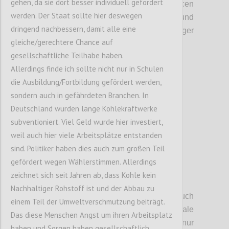
gehen, da sie dort besser individuell gefördert
Imperialismus
(
Staaten
kaufen
Ressourcen
werden. Der Staat sollte hier deswegen
und Firmen
)
,
einen großen Einfluss und
dringend nachbessern, damit alle eine
machen
die
Zukunft noch
weniger
gleiche/gerechtere Chance auf
vorhersehbar.
gesellschaftliche Teilhabe haben.
Allerdings finde ich sollte nicht nur in Schulen
Confi
die Ausbildung/Fortbildung gefördert werden,
sondern auch in gefährdeten Branchen. In
Deutschland wurden lange Kohlekraftwerke
subventioniert. Viel Geld wurde hier investiert,
weil auch hier viele Arbeitsplätze entstanden
sind. Politiker haben dies auch zum großen Teil
gefördert wegen Wählerstimmen. Allerdings
zeichnet sich seit Jahren ab, dass Kohle kein
P5
Nachhaltiger Rohstoff ist und der Abbau zu
Wir haben in
diesem Zusammenhang auch
einem Teil der Umweltverschmutzung beiträgt.
darauf hingewiesen, dass internationale
Das diese Menschen Angst um ihren Arbeitsplatz
Handelsabkommen
nicht nur
haben und Sorgen haben gesellschaftlich