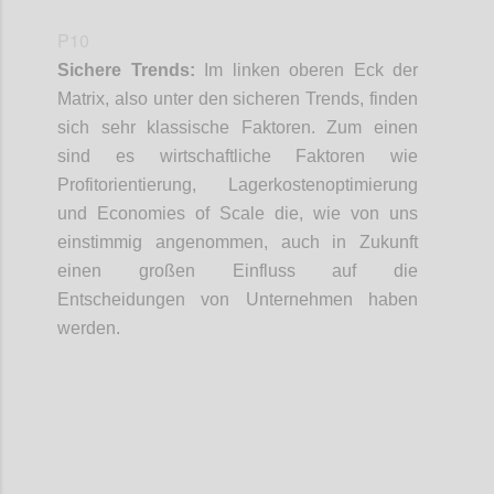
P10
Sichere Trends:
Im linken oberen Eck der
Matrix
, also unter den sicheren Trends,
finden
sich sehr klassische Faktoren
. Zum
e
inen
sind
es
wirtschaftliche Faktoren
wie
Profitorientierung, Lagerkosten
o
ptimierung
und
Economies
of
Scale
die
, wie von uns
einstimmig
angenommen
,
auch in Zukunft
einen großen Einfluss auf die
Entscheidungen von Unternehmen haben
werden.
Confi