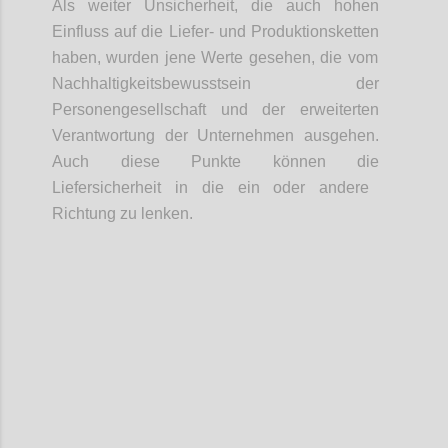
Als weiter Unsicherheit, d
ie
auch hohen
Einfluss auf die Liefer- und Produktionsketten
haben
,
wurden jene
Werte
gesehen
, die vom
Nachhaltigkeitsbewusstsein der
Personengesellschaft und der erweiterten
Verantwortung der Unternehmen ausgeh
en
.
Auch diese Punkte können die
Liefersicherheit in die ein oder andere
Richtung zu lenken.
Confi