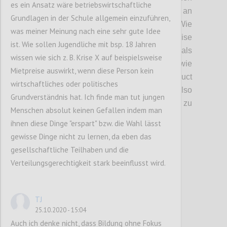
es ein Ansatz wäre betriebswirtschaftliche
Globus verteilt und so ein fragiles Netz an
Grundlagen in der Schule allgemein einzuführen,
Liefer- und Produktionsketten geschaffen.
Wie
was meiner Meinung nach eine sehr gute Idee
auch diskutiert wurde, hat uns die Krise
ist. Wie sollen Jugendliche mit bsp. 18 Jahren
gezeigt, dass eine
lineare
Kette niemals
wissen wie sich z. B. Krise X auf beispielsweise
krisenfest sein kann
(daher auch Ansätze wie
Mietpreise auswirkt, wenn diese Person kein
die
Circular
Economy oder
Product
wirtschaftliches oder politisches
Lifecycles
).
Welche Faktoren sind hier also
Grundverständnis hat. Ich finde man tut jungen
auschlaggebend, um
die Entwicklung
hin zu
Menschen absolut keinen Gefallen indem man
resilienteren
Systemen zu lenken?
ihnen diese Dinge "erspart" bzw. die Wahl lässt
gewisse Dinge nicht zu lernen, da eben das
gesellschaftliche Teilhaben und die
Confi
Verteilungsgerechtigkeit stark beeinflusst wird.
TJ
25.10.2020 - 15:04
Auch ich denke nicht, dass Bildung ohne Fokus