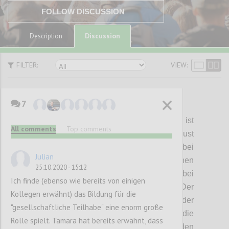
FOLLOW DISCUSSION
Discussion
Description
FILTER:
VIEW:
7
P1
House
of
Cards
:
Kostenoptimierung ist
All comments
Top comments
spätestens seit dem Bekanntwerden der Just
in Time Produktion von
Taiichi
Ohno
bei
Julian
Toyota in den 70 Jahren des vergangenen
25.10.2020 - 15:12
Jahrhunderts
einer der
wichtigsten Treiber bei
Ich finde (ebenso wie bereits von einigen
der Entwicklung von Lieferketten. Der
Kollegen erwähnt) das Bildung für die
Preisdruck
zum einen und die Reduktion der
"gesellschaftliche Teilhabe" eine enorm große
Transportkosten
zum anderen
haben die
Rolle spielt. Tamara hat bereits erwähnt, dass
Produktion aller Produkte rund um den