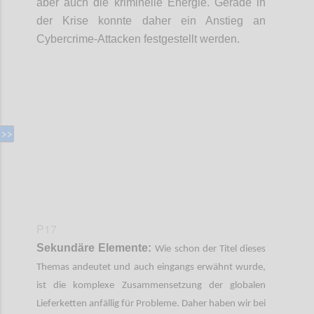
aber auch die kriminelle Energie. Gerade in
der Krise konnte daher ein Anstieg an
Cybercrime
-
Attacken festgestellt werden.
Confi
P17
Sekundäre Elemente:
Wie schon der Titel dieses
Themas andeutet und auch eingangs erwähnt wurde,
ist die komplexe Zusammensetzung der globalen
Lieferketten anfällig für Probleme. Daher haben wir bei