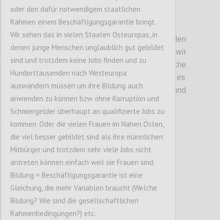
oder den dafür notwendigem staatlichen
Rahmen einem Beschäftigungsgarantie bringt.
P2
Wir sehen das in vielen Staaten Osteuropas, in
Kritische Unsicherheiten:
Bei den
denen junge Menschen unglaublich gut gebildet
unischeren und kritischen Faktoren
haben wir
sind und trotzdem keine Jobs finden und zu
angeregt
über d
ie
wirtschaftlich
e
Hunderttausenden nach Westeuropa
Systemtransformation
diskutiert
.
Hier ging es
auswandern müssen um ihre Bildung auch
vor allem darum, in welcher
T
iefe und
anwenden zu können bzw. ohne Korruption und
Richtung sich diese auswirken w
ird
.
Schmiergelder überhaupt an qualifizierte Jobs zu
kommen. Oder die vielen Frauen im Nahen Osten,
Confi
die viel besser gebildet sind als ihre männlichen
Mitbürger und trotzdem sehr viele Jobs nicht
antreten können einfach weil sie Frauen sind.
Bildung = Beschäftigungsgarantie ist eine
Gleichung, die mehr Variablen braucht (Welche
Bildung? Wie sind die gesellschaftlichen
Rahmenbedingungen?) etc.