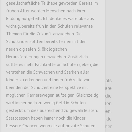
gesellschaftliche Teilhabe geworden. Bereits im
frühen Alter werden Menschen nach ihrer
Confi
Bildung aufgeteilt. Ich denke es wäre überaus
wichtig, bereits früh in den Schulen relevante
Themen für die Zukunft anzugehen. Die
Schulkinder sollten bereits lernen mit den
neuen digitalen & ökologischen
Herausforderungen umzugehen. Zusätzlich
sollte es mehr Fachkräfte an Schulen geben, die
verstehen die Schwächen und Stärken aller
P4
Kinder zu erkennen und Ihnen frühzeitig vor
Auch die Souveränität des Staates als
beenden der Schulzeit eine Perspektive mit
Mitglied von Staatsbünden, diversere
möglichen Karrierewegen aufzeigen. Gleichzeitig
Handelsunionen und Abkommen,
schränkt die
wird immer noch zu wenig Geld in Schulen
Handlungsfähigkeit ein
. Zusätzlich spielen
gesteckt um dies ausreichend zu gewährleisten.
hier auch noch internationale Entwicklung
en
,
Stattdessen haben immer noch die Kinder
wie das Erstarken von Regimen, Konflikte
bessere Chancen wenn die auf private Schulen
zwischen Großmächten und Ökonomischer