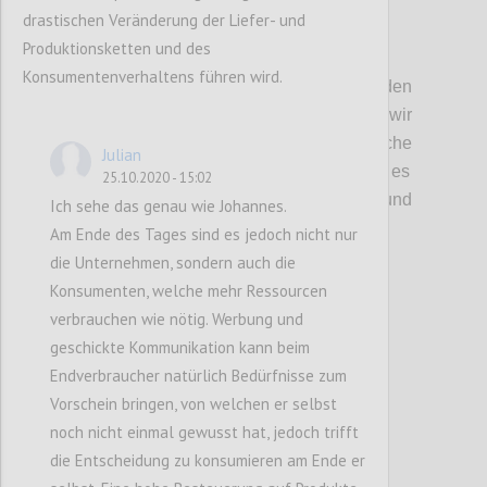
drastischen Veränderung der Liefer- und
Produktionsketten und des
P2
Konsumentenverhaltens führen wird.
Kritische Unsicherheiten:
Bei den
unischeren und kritischen Faktoren
haben wir
angeregt
über d
ie
wirtschaftlich
e
Julian
Systemtransformation
diskutiert
.
Hier ging es
25.10.2020 - 15:02
vor allem darum, in welcher
T
iefe und
Ich sehe das genau wie Johannes.
Richtung sich diese auswirken w
ird
.
Am Ende des Tages sind es jedoch nicht nur
die Unternehmen, sondern auch die
Konsumenten, welche mehr Ressourcen
Confi
verbrauchen wie nötig. Werbung und
geschickte Kommunikation kann beim
Endverbraucher natürlich Bedürfnisse zum
Vorschein bringen, von welchen er selbst
noch nicht einmal gewusst hat, jedoch trifft
die Entscheidung zu konsumieren am Ende er