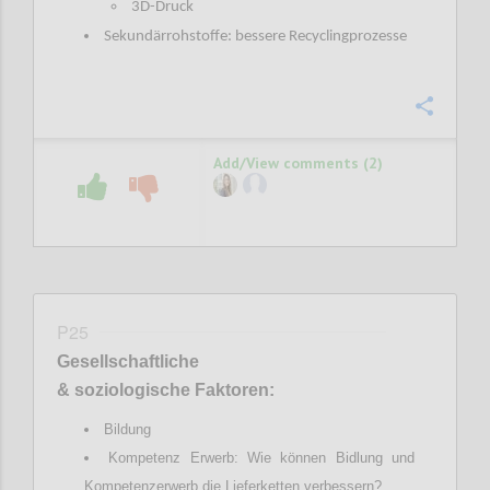
3D-Druck
Sekundärrohstoffe: bessere Recyclingprozesse
Confi
Add/View comments (2)
P25
Gesellschaftliche
& soziologische Faktoren:
Bildung
Kompetenz Erwerb: Wie können Bidlung und
Kompetenzerwerb die Lieferketten verbessern?