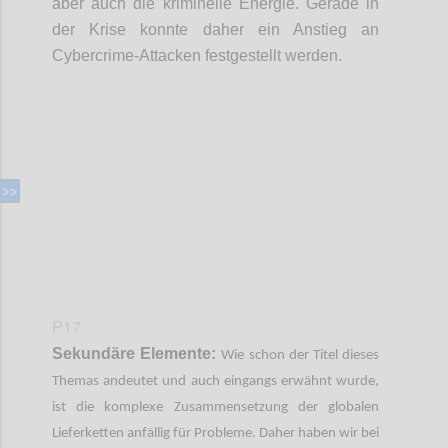
aber auch die kriminelle Energie. Gerade in
der Krise konnte daher ein Anstieg an
Cybercrime
-
Attacken festgestellt werden.
Confi
P17
Sekundäre Elemente:
Wie schon der Titel dieses
Themas andeutet und auch eingangs erwähnt wurde,
ist die komplexe Zusammensetzung der globalen
Lieferketten anfällig für Probleme. Daher haben wir bei