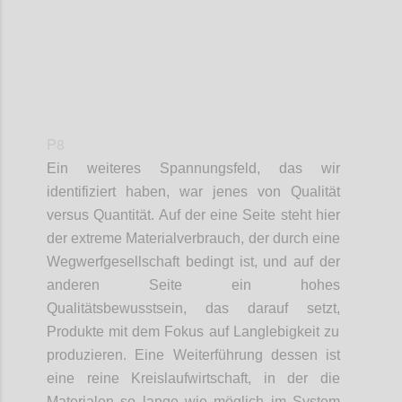
P8
Ein weiteres
Spannungsfeld
,
das wir
identifiziert haben
, war jenes von
Qualität
v
ersus
Quantität. Auf der eine Seite steht hier
der extreme Materialverbrauch,
der
durch eine
Wegwerfgesellschaft
bedingt ist,
und auf der
anderen Seite ein hohes
Qualitätsbewusstsein,
das
darauf setzt
,
Produkte mit dem Fokus auf Langlebigkeit
zu
produzieren
.
Eine Weiterführung dessen ist
eine reine
Kreislaufwirtschaft,
in der
die
Materialen
so lange wie möglich im System