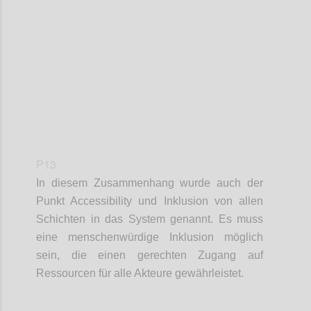
Confi
P13
In diesem Zusammenhang wurde auch der
Punkt
Accessibility
und Inklusion von allen
Schichten in das System genannt. Es muss
eine
m
enschenwürdige Inklusion möglich
sein
, d
ie
einen gerechten
Zugang
auf
Ressourcen für alle Akteure gewährleistet
.