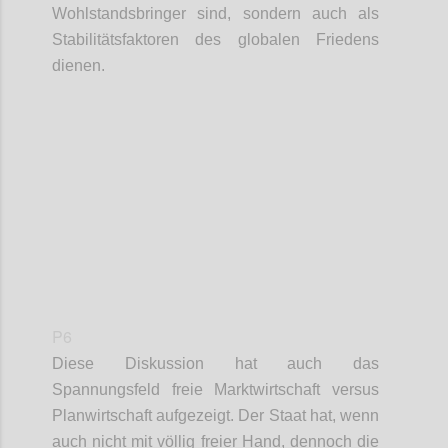
Wohlstandsbringer sind, sondern auch
als
Stabilitätsfaktor
en
des
globale
n
Frieden
s
dienen
.
Confi
P6
Diese Diskussion hat auch das
Spannungsfeld freie Marktwirtschaft versus
Planwirtschaft
aufgezeigt.
Der Staat hat, wenn
auch nicht
mit völlig
freie
r
Hand
,
dennoch
die