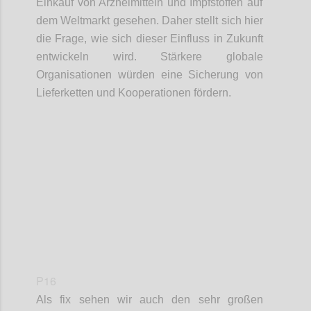
Einkauf
von Arzneimittel
n
und Impfstoffe
n
auf
dem Weltmarkt gesehen. Daher stellt sich hier
die Frage, wie sich dieser Einfluss in Zukunft
entwickeln
wird. Stärkere globale
Organisationen würden eine Sicherung von
Lieferketten
und Kooperationen fördern.
Confi
P16
Als fix sehen wir auch den sehr großen