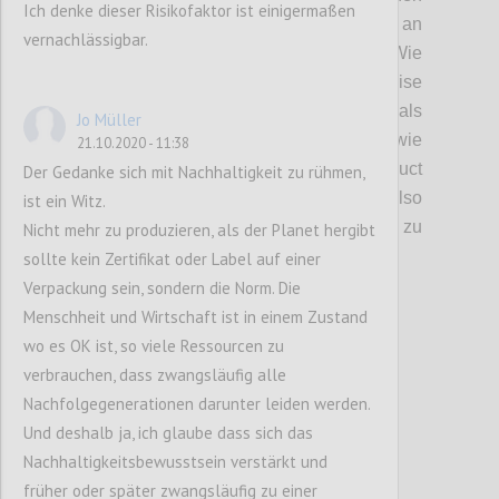
Ich denke dieser Risikofaktor ist einigermaßen
Globus verteilt und so ein fragiles Netz an
vernachlässigbar.
Liefer- und Produktionsketten geschaffen.
Wie
auch diskutiert wurde, hat uns die Krise
gezeigt, dass eine
lineare
Kette niemals
Jo Müller
krisenfest sein kann
(daher auch Ansätze wie
21.10.2020 - 11:38
die
Circular
Economy oder
Product
Der Gedanke sich mit Nachhaltigkeit zu rühmen,
Lifecycles
).
Welche Faktoren sind hier also
ist ein Witz.
auschlaggebend, um
die Entwicklung
hin zu
Nicht mehr zu produzieren, als der Planet hergibt
resilienteren
Systemen zu lenken?
sollte kein Zertifikat oder Label auf einer
Verpackung sein, sondern die Norm. Die
Menschheit und Wirtschaft ist in einem Zustand
Confi
wo es OK ist, so viele Ressourcen zu
verbrauchen, dass zwangsläufig alle
Nachfolgegenerationen darunter leiden werden.
Und deshalb ja, ich glaube dass sich das
Nachhaltigkeitsbewusstsein verstärkt und
früher oder später zwangsläufig zu einer