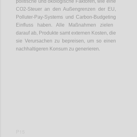
politische
und ökologische Faktoren
, wie eine
CO2-Steuer an den Au
ß
engrenzen der EU,
Polluter
-
Pay
-
System
s
und Carbon
-
Budgeting
Einfluss
haben
. Alle
Maßnahmen
zielen
da
rauf
ab, Produkte samt externen Kosten
,
die
sie Verursachen zu
bepreisen
, um so einen
nachhaltigeren Konsum zu generieren.
Confi
P15