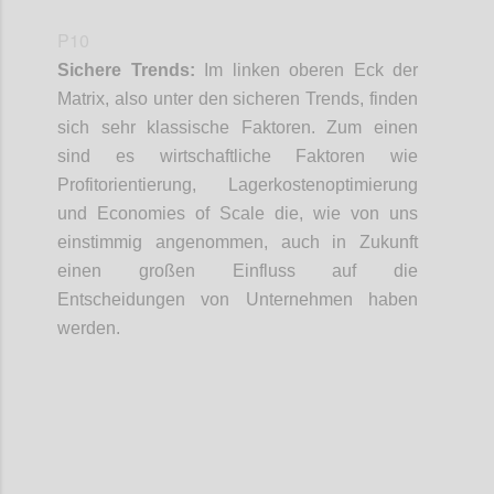
P10
Sichere Trends:
Im linken oberen Eck der
Matrix
, also unter den sicheren Trends,
finden
sich sehr klassische Faktoren
. Zum
e
inen
sind
es
wirtschaftliche Faktoren
wie
Profitorientierung, Lagerkosten
o
ptimierung
und
Economies
of
Scale
die
, wie von uns
einstimmig
angenommen
,
auch in Zukunft
einen großen Einfluss auf die
Entscheidungen von Unternehmen haben
werden.
Confi