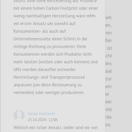
selbst. Eine hohe Besteuerung auf Produkte
mit einem hohen Carbon Footprint oder einer
P3
wenig nachhaltigen Herstellung wäre mMn.
D
ie staatliche Intervention war hier ein stark
ein erster Ansatz um sowohl auf
diskutiertes Thema.
Wir haben
festgehalten,
Konsumenten- als auch auf
dass der Staat zwar Regulierungen einführen
Unternehmensseite einen Schritt in die
kann, aber auch hier nicht vollkommen
frei
richtige Richtung zu provozieren. Viele
schalten und walten kann.
Problematisch ist
Konsumenten werden sich Produkte nicht
hier auch
, dass d
er Begriff Souveränität
nicht
mehr leisten (wollen oder auch können) und
klar definiert ist. Die Souveränität des
UN's werden daraufhin entweder
Individuums, wie sie in eine
m
freien Staat
Herstellungs- und Transportprozesse
gegeben ist, steht im Gegensatz zur
anpassen (um diese Besteuerung zu
Souveränität des Staates
. Die
Individuen
vermeiden) oder weniger produzieren.
geben dem Staat mit ihrer Stimme die
Möglichkeit
,
Systeme zu schaffen. Würde hier
jedoch eine Abschottung, verbunden mit
Jonas Hutterer
einem Wohlstandsverlust stattfinden, würde
25.10.2020 - 12:06
das souveräne Individuum schnell rebellieren.
Wirklich ein toller Ansatz, leider sind wir von