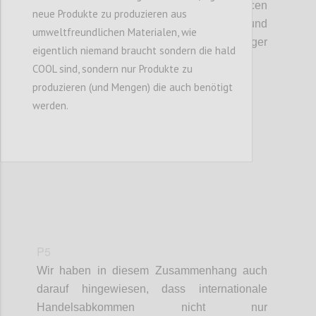
Imperialismus
(
Staaten
kaufen
Ressourcen
neue Produkte zu produzieren aus
und Firmen
)
,
einen großen Einfluss und
umweltfreundlichen Materialen, wie
machen
die
Zukunft noch
weniger
eigentlich niemand braucht sondern die hald
vorhersehbar.
COOL sind, sondern nur Produkte zu
produzieren (und Mengen) die auch benötigt
werden.
Confi
P5
Wir haben in
diesem Zusammenhang auch
darauf hingewiesen, dass internationale
Handelsabkommen
nicht nur