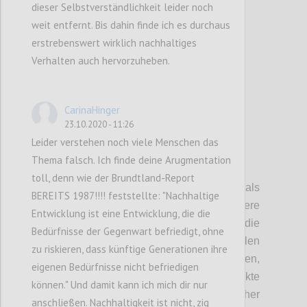
dieser Selbstverständlichkeit leider noch
weit entfernt. Bis dahin finde ich es durchaus
Confi
erstrebenswert wirklich nachhaltiges
Verhalten auch hervorzuheben.
CarinaHinger
23.10.2020 - 11:26
Leider verstehen noch viele Menschen das
Thema falsch. Ich finde deine Arugmentation
P4
toll, denn wie der Brundtland-Report
Auch die Souveränität des Staates als
BEREITS 1987!!!! feststellte: "Nachhaltige
Mitglied von Staatsbünden, diversere
Entwicklung ist eine Entwicklung, die die
Handelsunionen und Abkommen,
schränkt die
Bedürfnisse der Gegenwart befriedigt, ohne
Handlungsfähigkeit ein
. Zusätzlich spielen
zu riskieren, dass künftige Generationen ihre
hier auch noch internationale Entwicklung
en
,
eigenen Bedürfnisse nicht befriedigen
wie das Erstarken von Regimen, Konflikte
können." Und damit kann ich mich dir nur
zwischen Großmächten und Ökonomischer
anschließen. Nachhaltigkeit ist nicht, zig