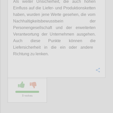
Als weiter Unsicherheit, d
ie
auch hohen
Einfluss auf die Liefer- und Produktionsketten
haben
,
wurden jene
Werte
gesehen
, die vom
Nachhaltigkeitsbewusstsein der
Personengesellschaft und der erweiterten
Verantwortung der Unternehmen ausgeh
en
.
Auch diese Punkte können die
Liefersicherheit in die ein oder andere
Richtung zu lenken.
Confi
3
votes