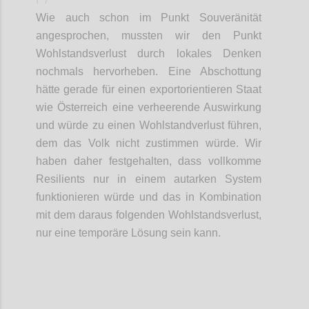
Wie auch schon im Punkt Souveränität
angesprochen,
mussten wir den
Punkt
Wohlstandsverlust durch lokales Denken
nochmals
her
vorheben
. Eine Abschottung
hätte gerade
für
einen
e
xportorientieren Staat
wie Österreich eine verheerende Auswirkung
und würde zu einen Wohlstandverlust führen,
dem das Volk nicht zustimmen würde.
Wir
haben daher festgehalten
, dass vollkomme
Resilients
nur in einem autarken System
funktionieren würde und das in Kombination
mit dem
daraus folgenden
Wohlstandsverlust,
nur eine temporäre Lösung sein kann.
Confi