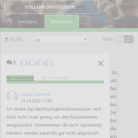
FOLLOW DISCUSSION
Discussion
Description
FILTER:
VIEW:
5
P1
House
of
Cards
:
Kostenoptimierung ist
All comments
Top comments
spätestens seit dem Bekanntwerden der Just
in Time Produktion von
Taiichi
Ohno
bei
Jonas Hutterer
Toyota in den 70 Jahren des vergangenen
25.10.2020 - 12:07
Jahrhunderts
einer der
wichtigsten Treiber bei
Ich denke das Nachhaltigkeitsbewusstsein wird
der Entwicklung von Lieferketten. Der
noch nicht stark genug von den Konsumenten
Preisdruck
zum einen und die Reduktion der
ausgestrahlt. Unternehmen die nicht nachhaltig
Transportkosten
zum anderen
haben die
handeln werden kaum bis gar nicht abgestraft.
Produktion aller Produkte rund um den