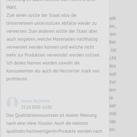
Wahl.
P3
Zum einen sollte der Staat also die
D
ie staatliche Intervention war hier ein stark
Unternehmen unterstützen Abfälle wieder zu
diskutiertes Thema.
Wir haben
festgehalten,
verwerten. Zum anderen sollte der Staat aber
dass der Staat zwar Regulierungen einführen
auch vorgeben, welche Materialien nachhaltig
kann, aber auch hier nicht vollkommen
frei
verwendet werden können und welche nicht
schalten und walten kann.
Problematisch ist
mehr zur Produktion verwendet werden sollten.
hier auch
, dass d
er Begriff Souveränität
nicht
Ich denke hiervon würden sowohl die
klar definiert ist. Die Souveränität des
Konsumenten als auch die Hersteller stark von
Individuums, wie sie in eine
m
freien Staat
profitieren.
gegeben ist, steht im Gegensatz zur
Souveränität des Staates
. Die
Individuen
geben dem Staat mit ihrer Stimme die
Jonas Hutterer
Möglichkeit
,
Systeme zu schaffen. Würde hier
25.10.2020 - 12:02
jedoch eine Abschottung, verbunden mit
Das Qualitätsbewusstsein ist meiner Meinung
einem Wohlstandsverlust stattfinden, würde
nach eine reine Illusion. Auch die meisten
das souveräne Individuum schnell rebellieren.
qualitativ hochwertigeren Produkte werden nach