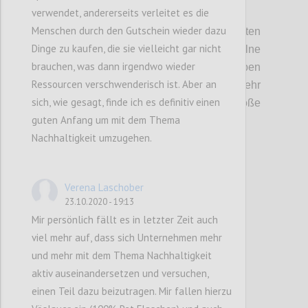
verwendet, andererseits verleitet es die
Möglichkeit
,
mit unterschiedlichen
Menschen durch den Gutschein wieder dazu
Maßnahmen, die Sicherheit von
Lieferketten
Dinge zu kaufen, die sie vielleicht gar nicht
zu beeinflussen
.
Auch, wenn einzelne
brauchen, was dann irgendwo wieder
Maßnahmen keinen großen Einfluss haben
Ressourcen verschwenderisch ist. Aber an
können, sind sie gesamt gesehen
sehr
sich, wie gesagt, finde ich es definitiv einen
schwer vorherzusagen
,
können
aber
große
guten Anfang um mit dem Thema
Auswirkungen haben.
Nachhaltigkeit umzugehen.
Confi
Verena Laschober
23.10.2020 - 19:13
Mir persönlich fällt es in letzter Zeit auch
viel mehr auf, dass sich Unternehmen mehr
und mehr mit dem Thema Nachhaltigkeit
aktiv auseinandersetzen und versuchen,
einen Teil dazu beizutragen. Mir fallen hierzu
P7