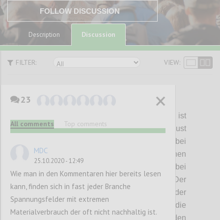
FOLLOW DISCUSSION
Discussion
Description
FILTER:
VIEW:
23
P1
House
of
Cards
:
Kostenoptimierung ist
All comments
Top comments
spätestens seit dem Bekanntwerden der Just
in Time Produktion von
Taiichi
Ohno
bei
MDC
Toyota in den 70 Jahren des vergangenen
25.10.2020 - 12:49
Jahrhunderts
einer der
wichtigsten Treiber bei
Wie man in den Kommentaren hier bereits lesen
der Entwicklung von Lieferketten. Der
kann, finden sich in fast jeder Branche
Preisdruck
zum einen und die Reduktion der
Spannungsfelder mit extremen
Transportkosten
zum anderen
haben die
Materialverbrauch der oft nicht nachhaltig ist.
Produktion aller Produkte rund um den