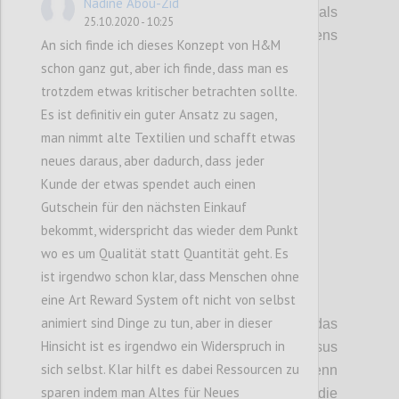
Nadine Abou-Zid
Wohlstandsbringer sind, sondern auch
als
25.10.2020 - 10:25
Stabilitätsfaktor
en
des
globale
n
Frieden
s
An sich finde ich dieses Konzept von H&M
dienen
.
schon ganz gut, aber ich finde, dass man es
trotzdem etwas kritischer betrachten sollte.
Es ist definitiv ein guter Ansatz zu sagen,
Confi
man nimmt alte Textilien und schafft etwas
neues daraus, aber dadurch, dass jeder
Kunde der etwas spendet auch einen
Gutschein für den nächsten Einkauf
bekommt, widerspricht das wieder dem Punkt
wo es um Qualität statt Quantität geht. Es
ist irgendwo schon klar, dass Menschen ohne
P6
eine Art Reward System oft nicht von selbst
animiert sind Dinge zu tun, aber in dieser
Diese Diskussion hat auch das
Hinsicht ist es irgendwo ein Widerspruch in
Spannungsfeld freie Marktwirtschaft versus
sich selbst. Klar hilft es dabei Ressourcen zu
Planwirtschaft
aufgezeigt.
Der Staat hat, wenn
sparen indem man Altes für Neues
auch nicht
mit völlig
freie
r
Hand
,
dennoch
die