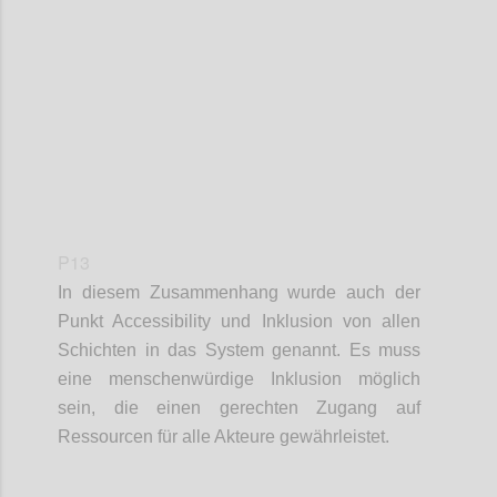
Confi
P13
In diesem Zusammenhang wurde auch der
Punkt
Accessibility
und Inklusion von allen
Schichten in das System genannt. Es muss
eine
m
enschenwürdige Inklusion möglich
sein
, d
ie
einen gerechten
Zugang
auf
Ressourcen für alle Akteure gewährleistet
.