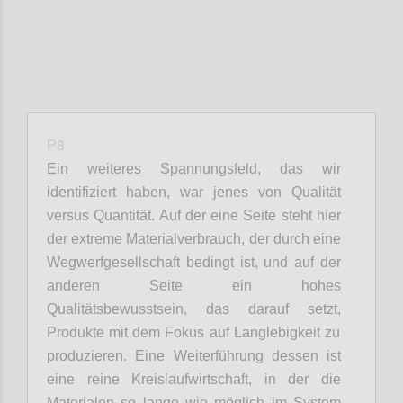
P8
Ein weiteres
Spannungsfeld
,
das wir
identifiziert haben
, war jenes von
Qualität
v
ersus
Quantität. Auf der eine Seite steht hier
der extreme Materialverbrauch,
der
durch eine
Wegwerfgesellschaft
bedingt ist,
und auf der
anderen Seite ein hohes
Qualitätsbewusstsein,
das
darauf setzt
,
Produkte mit dem Fokus auf Langlebigkeit
zu
produzieren
.
Eine Weiterführung dessen ist
eine reine
Kreislaufwirtschaft,
in der
die
Materialen
so lange wie möglich im System