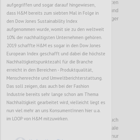
Imperialismus
(
Staaten
kaufen
Ressourcen
aufgegriffen und sogar darauf hingewiesen,
und Firmen
)
,
einen großen Einfluss und
dass H&M bereits zum siebten Mal in Folge in
machen
die
Zukunft noch
weniger
den Dow Jones Sustainability Index
vorhersehbar.
aufgenommen wurde, womit sie zu den weltweit
10% der nachhaltigsten Unternehmen gehören.
2019 schaffte H&M es sogar in den Dow Jones
Confi
European Index geschafft und dabei die höchste
Nachhaltigkeitspunktezahl für die Branche
erreicht in den Bereichen - Produktqualität,
Menschenrechte und Umweltberichterstattung.
Das soll zeigen, das auch bei der Fashion
Industrie bereits sehr lange schon am Thema
Nachhaltigkeit gearbeitet wird, vielleicht liegt es
nun viel mehr an uns KonsumentInnen hier u.a.
P5
im LOOP von H&M mitzuwirken.
Wir haben in
diesem Zusammenhang auch
darauf hingewiesen, dass internationale
Handelsabkommen
nicht nur