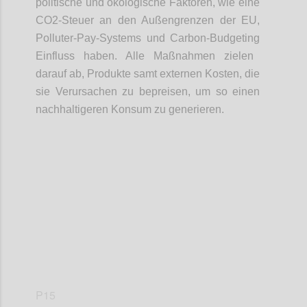
politische
und ökologische Faktoren
, wie eine
CO2-Steuer an den Au
ß
engrenzen der EU,
Polluter
-
Pay
-
System
s
und Carbon
-
Budgeting
Einfluss
haben
. Alle
Maßnahmen
zielen
da
rauf
ab, Produkte samt externen Kosten
,
die
sie Verursachen zu
bepreisen
, um so einen
nachhaltigeren Konsum zu generieren.
Confi
P15