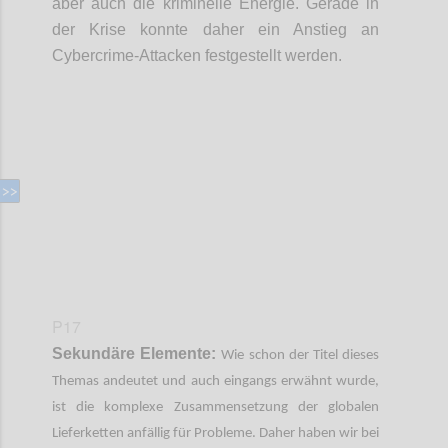
aber auch die kriminelle Energie. Gerade in
der Krise konnte daher ein Anstieg an
Cybercrime
-
Attacken festgestellt werden.
Confi
P17
Sekundäre Elemente:
Wie schon der Titel dieses
Themas andeutet und auch eingangs erwähnt wurde,
ist die komplexe Zusammensetzung der globalen
Lieferketten anfällig für Probleme. Daher haben wir bei