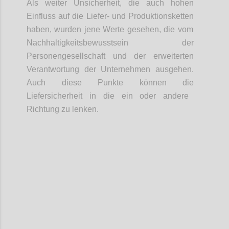
Als weiter Unsicherheit, d
ie
auch hohen
Einfluss auf die Liefer- und Produktionsketten
haben
,
wurden jene
Werte
gesehen
, die vom
Nachhaltigkeitsbewusstsein der
Personengesellschaft und der erweiterten
Verantwortung der Unternehmen ausgeh
en
.
Auch diese Punkte können die
Liefersicherheit in die ein oder andere
Richtung zu lenken.
Confi