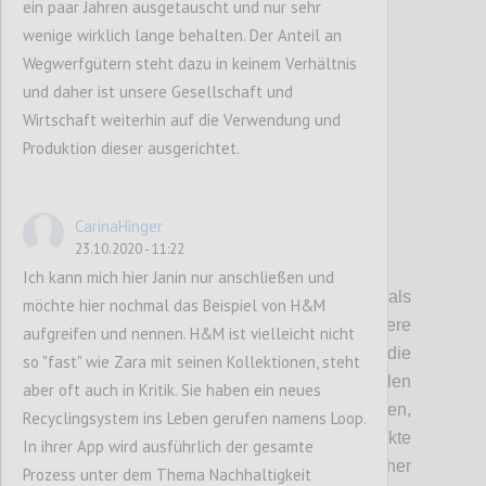
ein paar Jahren ausgetauscht und nur sehr
wenige wirklich lange behalten. Der Anteil an
Confi
Wegwerfgütern steht dazu in keinem Verhältnis
und daher ist unsere Gesellschaft und
Wirtschaft weiterhin auf die Verwendung und
Produktion dieser ausgerichtet.
CarinaHinger
23.10.2020 - 11:22
P4
Ich kann mich hier Janin nur anschließen und
Auch die Souveränität des Staates als
möchte hier nochmal das Beispiel von H&M
Mitglied von Staatsbünden, diversere
aufgreifen und nennen. H&M ist vielleicht nicht
Handelsunionen und Abkommen,
schränkt die
so "fast" wie Zara mit seinen Kollektionen, steht
Handlungsfähigkeit ein
. Zusätzlich spielen
aber oft auch in Kritik. Sie haben ein neues
hier auch noch internationale Entwicklung
en
,
Recyclingsystem ins Leben gerufen namens Loop.
wie das Erstarken von Regimen, Konflikte
In ihrer App wird ausführlich der gesamte
zwischen Großmächten und Ökonomischer
Prozess unter dem Thema Nachhaltigkeit