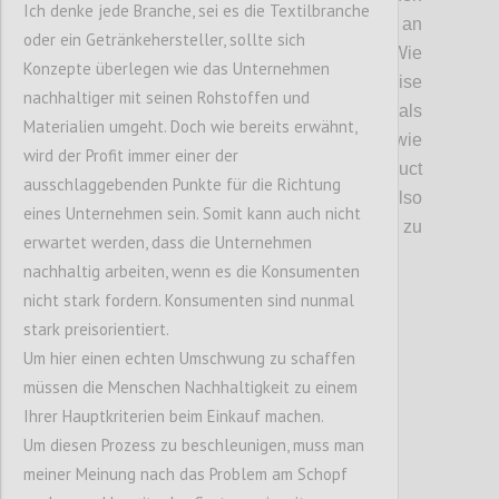
Ich denke jede Branche, sei es die Textilbranche
Globus verteilt und so ein fragiles Netz an
oder ein Getränkehersteller, sollte sich
Liefer- und Produktionsketten geschaffen.
Wie
Konzepte überlegen wie das Unternehmen
auch diskutiert wurde, hat uns die Krise
nachhaltiger mit seinen Rohstoffen und
gezeigt, dass eine
lineare
Kette niemals
Materialien umgeht. Doch wie bereits erwähnt,
krisenfest sein kann
(daher auch Ansätze wie
wird der Profit immer einer der
die
Circular
Economy oder
Product
ausschlaggebenden Punkte für die Richtung
Lifecycles
).
Welche Faktoren sind hier also
eines Unternehmen sein. Somit kann auch nicht
auschlaggebend, um
die Entwicklung
hin zu
erwartet werden, dass die Unternehmen
resilienteren
Systemen zu lenken?
nachhaltig arbeiten, wenn es die Konsumenten
nicht stark fordern. Konsumenten sind nunmal
stark preisorientiert.
Confi
Um hier einen echten Umschwung zu schaffen
müssen die Menschen Nachhaltigkeit zu einem
Ihrer Hauptkriterien beim Einkauf machen.
Um diesen Prozess zu beschleunigen, muss man
meiner Meinung nach das Problem am Schopf