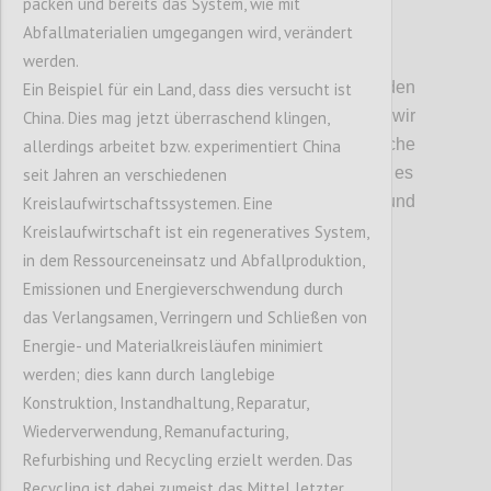
packen und bereits das System, wie mit
Abfallmaterialien umgegangen wird, verändert
P2
werden.
Kritische Unsicherheiten:
Bei den
Ein Beispiel für ein Land, dass dies versucht ist
unischeren und kritischen Faktoren
haben wir
China. Dies mag jetzt überraschend klingen,
angeregt
über d
ie
wirtschaftlich
e
allerdings arbeitet bzw. experimentiert China
Systemtransformation
diskutiert
.
Hier ging es
seit Jahren an verschiedenen
vor allem darum, in welcher
T
iefe und
Kreislaufwirtschaftssystemen. Eine
Richtung sich diese auswirken w
ird
.
Kreislaufwirtschaft ist ein regeneratives System,
in dem Ressourceneinsatz und Abfallproduktion,
Emissionen und Energieverschwendung durch
Confi
das Verlangsamen, Verringern und Schließen von
Energie- und Materialkreisläufen minimiert
werden; dies kann durch langlebige
Konstruktion, Instandhaltung, Reparatur,
Wiederverwendung, Remanufacturing,
Refurbishing und Recycling erzielt werden. Das
Recycling ist dabei zumeist das Mittel letzter