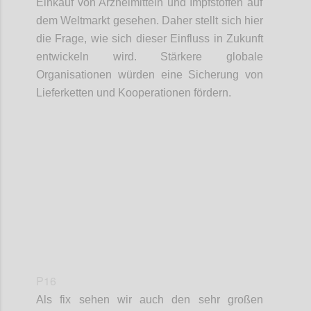
Einkauf
von Arzneimittel
n
und Impfstoffe
n
auf
dem Weltmarkt gesehen. Daher stellt sich hier
die Frage, wie sich dieser Einfluss in Zukunft
entwickeln
wird. Stärkere globale
Organisationen würden eine Sicherung von
Lieferketten
und Kooperationen fördern.
Confi
P16
Als fix sehen wir auch den sehr großen