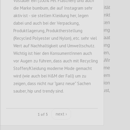
Vöslauer ein (100% Pet Flaschen) und auch
Wie auch schon im Punkt Souveränität
die Marke bumbum, die auf Instagram sehr
angesprochen,
mussten wir den
Punkt
aktiv ist - sie stellen Kleidung her, legen
Wohlstandsverlust durch lokales Denken
dabei und auch bei der Verpackung,
nochmals
her
vorheben
. Eine Abschottung
Produktlagerung, Produktherstellung
hätte gerade
für
einen
e
xportorientieren Staat
(Recycled Polyester und Nylon), etc. sehr viel
wie Österreich eine verheerende Auswirkung
Wert auf Nachhaltigkeit und Umweltschutz.
und würde zu einen Wohlstandverlust führen,
Wichtig ist hier den KonsumentInnen auch
dem das Volk nicht zustimmen würde.
Wir
vor Augen zu führen, dass auch mit Recycling
haben daher festgehalten
, dass vollkomme
Stoffen/Kleidung moderne Mode gemacht
Resilients
nur in einem autarken System
wird (wie auch bei H&M der Fall) um zu
funktionieren würde und das in Kombination
zeigen, dass nicht nur "ganz neue" Sachen
mit dem
daraus folgenden
Wohlstandsverlust,
sauber, hip und trendy sind.
nur eine temporäre Lösung sein kann.
next ›
1 of 5
Confi