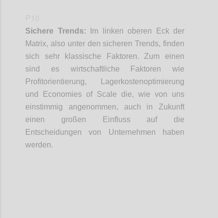
P10
Sichere Trends:
Im linken oberen Eck der
Matrix
, also unter den sicheren Trends,
finden
sich sehr klassische Faktoren
. Zum
e
inen
sind
es
wirtschaftliche Faktoren
wie
Profitorientierung, Lagerkosten
o
ptimierung
und
Economies
of
Scale
die
, wie von uns
einstimmig
angenommen
,
auch in Zukunft
einen großen Einfluss auf die
Entscheidungen von Unternehmen haben
werden.
Confi