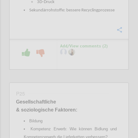
3D-Druck
Sekundärrohstoffe: bessere Recyclingprozesse
Confi
Add/View comments (2)
P25
Gesellschaftliche
& soziologische Faktoren:
Bildung
Kompetenz Erwerb: Wie können Bidlung und
Kompetenzerwerb die Lieferketten verbessern?