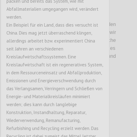
packen und bereits das System, wie mit
Abfallmaterialien umgegangen wird, verändert
P2
werden.
Kritische Unsicherheiten:
Bei den
Ein Beispiel für ein Land, dass dies versucht ist
unischeren und kritischen Faktoren
haben wir
China. Dies mag jetzt überraschend klingen,
angeregt
über d
ie
wirtschaftlich
e
allerdings arbeitet bzw. experimentiert China
Systemtransformation
diskutiert
.
Hier ging es
seit Jahren an verschiedenen
vor allem darum, in welcher
T
iefe und
Kreislaufwirtschaftssystemen. Eine
Richtung sich diese auswirken w
ird
.
Kreislaufwirtschaft ist ein regeneratives System,
in dem Ressourceneinsatz und Abfallproduktion,
Emissionen und Energieverschwendung durch
Confi
das Verlangsamen, Verringern und Schließen von
Energie- und Materialkreisläufen minimiert
werden; dies kann durch langlebige
Konstruktion, Instandhaltung, Reparatur,
Wiederverwendung, Remanufacturing,
Refurbishing und Recycling erzielt werden. Das
Recycling ist dabei zumeist das Mittel letzter