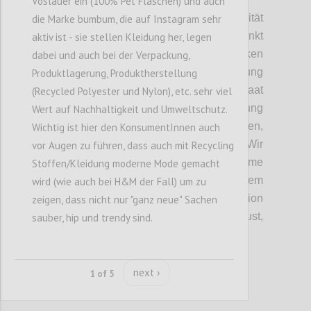
Vöslauer ein (100% Pet Flaschen) und auch
Wie auch schon im Punkt Souveränität
die Marke bumbum, die auf Instagram sehr
angesprochen,
mussten wir den
Punkt
aktiv ist - sie stellen Kleidung her, legen
Wohlstandsverlust durch lokales Denken
dabei und auch bei der Verpackung,
nochmals
her
vorheben
. Eine Abschottung
Produktlagerung, Produktherstellung
hätte gerade
für
einen
e
xportorientieren Staat
(Recycled Polyester und Nylon), etc. sehr viel
wie Österreich eine verheerende Auswirkung
Wert auf Nachhaltigkeit und Umweltschutz.
und würde zu einen Wohlstandverlust führen,
Wichtig ist hier den KonsumentInnen auch
dem das Volk nicht zustimmen würde.
Wir
vor Augen zu führen, dass auch mit Recycling
haben daher festgehalten
, dass vollkomme
Stoffen/Kleidung moderne Mode gemacht
Resilients
nur in einem autarken System
wird (wie auch bei H&M der Fall) um zu
funktionieren würde und das in Kombination
zeigen, dass nicht nur "ganz neue" Sachen
mit dem
daraus folgenden
Wohlstandsverlust,
sauber, hip und trendy sind.
nur eine temporäre Lösung sein kann.
next ›
1 of 5
Confi