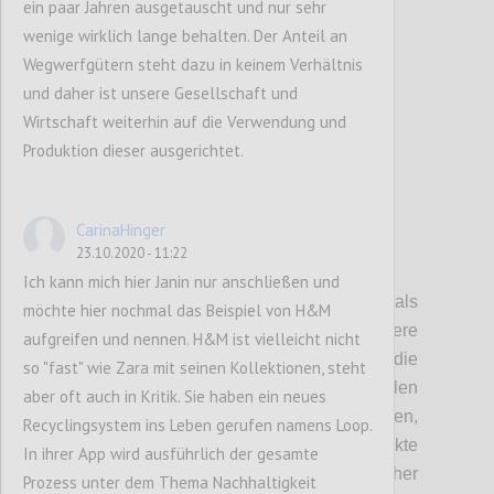
ein paar Jahren ausgetauscht und nur sehr
wenige wirklich lange behalten. Der Anteil an
Confi
Wegwerfgütern steht dazu in keinem Verhältnis
und daher ist unsere Gesellschaft und
Wirtschaft weiterhin auf die Verwendung und
Produktion dieser ausgerichtet.
CarinaHinger
23.10.2020 - 11:22
P4
Ich kann mich hier Janin nur anschließen und
Auch die Souveränität des Staates als
möchte hier nochmal das Beispiel von H&M
Mitglied von Staatsbünden, diversere
aufgreifen und nennen. H&M ist vielleicht nicht
Handelsunionen und Abkommen,
schränkt die
so "fast" wie Zara mit seinen Kollektionen, steht
Handlungsfähigkeit ein
. Zusätzlich spielen
aber oft auch in Kritik. Sie haben ein neues
hier auch noch internationale Entwicklung
en
,
Recyclingsystem ins Leben gerufen namens Loop.
wie das Erstarken von Regimen, Konflikte
In ihrer App wird ausführlich der gesamte
zwischen Großmächten und Ökonomischer
Prozess unter dem Thema Nachhaltigkeit