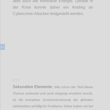
aber auch die kriminelle Energie. Gerade in
der Krise konnte daher ein Anstieg an
Cybercrime
-
Attacken festgestellt werden.
Confi
P17
Sekundäre Elemente:
Wie schon der Titel dieses
Themas andeutet und auch eingangs erwähnt wurde,
ist die komplexe Zusammensetzung der globalen
Lieferketten anfällig für Probleme. Daher haben wir bei