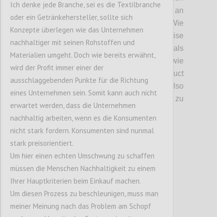
Ich denke jede Branche, sei es die Textilbranche
Globus verteilt und so ein fragiles Netz an
oder ein Getränkehersteller, sollte sich
Liefer- und Produktionsketten geschaffen.
Wie
Konzepte überlegen wie das Unternehmen
auch diskutiert wurde, hat uns die Krise
nachhaltiger mit seinen Rohstoffen und
gezeigt, dass eine
lineare
Kette niemals
Materialien umgeht. Doch wie bereits erwähnt,
krisenfest sein kann
(daher auch Ansätze wie
wird der Profit immer einer der
die
Circular
Economy oder
Product
ausschlaggebenden Punkte für die Richtung
Lifecycles
).
Welche Faktoren sind hier also
eines Unternehmen sein. Somit kann auch nicht
auschlaggebend, um
die Entwicklung
hin zu
erwartet werden, dass die Unternehmen
resilienteren
Systemen zu lenken?
nachhaltig arbeiten, wenn es die Konsumenten
nicht stark fordern. Konsumenten sind nunmal
stark preisorientiert.
Confi
Um hier einen echten Umschwung zu schaffen
müssen die Menschen Nachhaltigkeit zu einem
Ihrer Hauptkriterien beim Einkauf machen.
Um diesen Prozess zu beschleunigen, muss man
meiner Meinung nach das Problem am Schopf