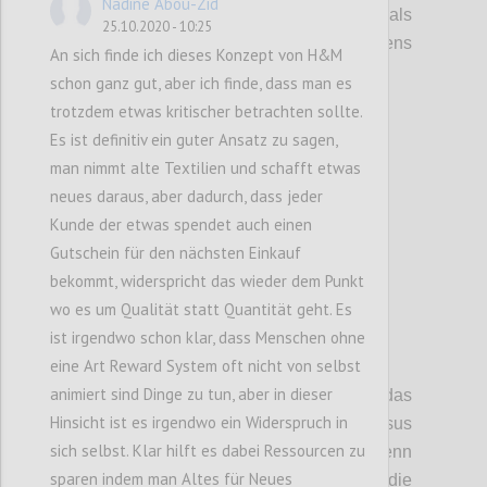
Nadine Abou-Zid
Wohlstandsbringer sind, sondern auch
als
25.10.2020 - 10:25
Stabilitätsfaktor
en
des
globale
n
Frieden
s
An sich finde ich dieses Konzept von H&M
dienen
.
schon ganz gut, aber ich finde, dass man es
trotzdem etwas kritischer betrachten sollte.
Es ist definitiv ein guter Ansatz zu sagen,
Confi
man nimmt alte Textilien und schafft etwas
neues daraus, aber dadurch, dass jeder
Kunde der etwas spendet auch einen
Gutschein für den nächsten Einkauf
bekommt, widerspricht das wieder dem Punkt
wo es um Qualität statt Quantität geht. Es
ist irgendwo schon klar, dass Menschen ohne
P6
eine Art Reward System oft nicht von selbst
animiert sind Dinge zu tun, aber in dieser
Diese Diskussion hat auch das
Hinsicht ist es irgendwo ein Widerspruch in
Spannungsfeld freie Marktwirtschaft versus
sich selbst. Klar hilft es dabei Ressourcen zu
Planwirtschaft
aufgezeigt.
Der Staat hat, wenn
sparen indem man Altes für Neues
auch nicht
mit völlig
freie
r
Hand
,
dennoch
die