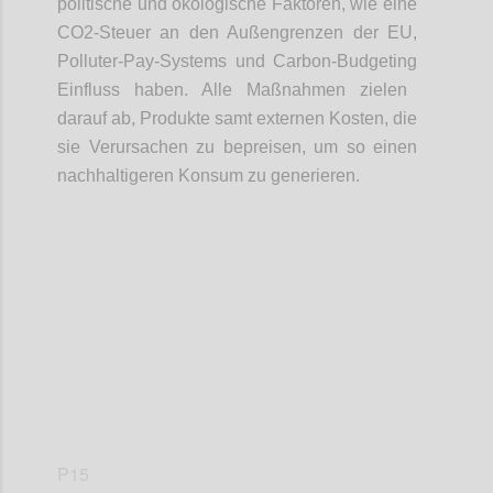
politische
und ökologische Faktoren
, wie eine
CO2-Steuer an den Au
ß
engrenzen der EU,
Polluter
-
Pay
-
System
s
und Carbon
-
Budgeting
Einfluss
haben
. Alle
Maßnahmen
zielen
da
rauf
ab, Produkte samt externen Kosten
,
die
sie Verursachen zu
bepreisen
, um so einen
nachhaltigeren Konsum zu generieren.
Confi
P15