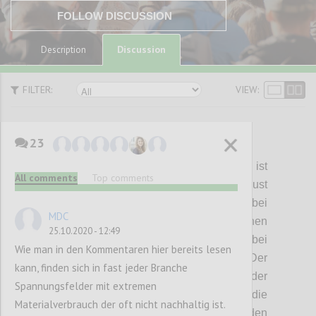
FOLLOW DISCUSSION
Discussion
Description
FILTER:
VIEW:
23
P1
House
of
Cards
:
Kostenoptimierung ist
All comments
Top comments
spätestens seit dem Bekanntwerden der Just
in Time Produktion von
Taiichi
Ohno
bei
MDC
Toyota in den 70 Jahren des vergangenen
25.10.2020 - 12:49
Jahrhunderts
einer der
wichtigsten Treiber bei
Wie man in den Kommentaren hier bereits lesen
der Entwicklung von Lieferketten. Der
kann, finden sich in fast jeder Branche
Preisdruck
zum einen und die Reduktion der
Spannungsfelder mit extremen
Transportkosten
zum anderen
haben die
Materialverbrauch der oft nicht nachhaltig ist.
Produktion aller Produkte rund um den