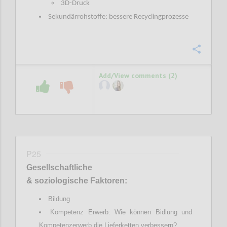
3D-Druck
Sekundärrohstoffe: bessere Recyclingprozesse
Confi
Add/View comments (2)
P25
Gesellschaftliche
& soziologische Faktoren:
Bildung
Kompetenz Erwerb: Wie können Bidlung und
Kompetenzerwerb die Lieferketten verbessern?