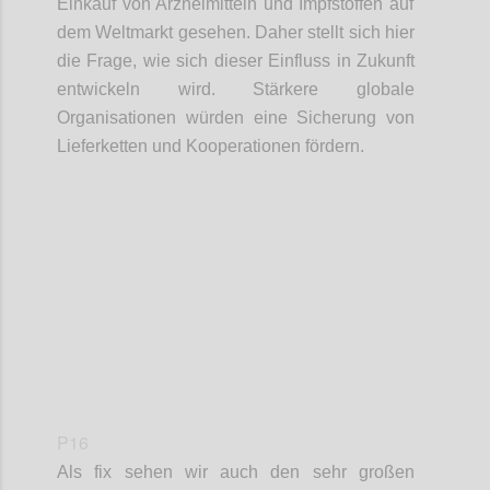
Einkauf
von Arzneimittel
n
und Impfstoffe
n
auf
dem Weltmarkt gesehen. Daher stellt sich hier
die Frage, wie sich dieser Einfluss in Zukunft
entwickeln
wird. Stärkere globale
Organisationen würden eine Sicherung von
Lieferketten
und Kooperationen fördern.
Confi
P16
Als fix sehen wir auch den sehr großen