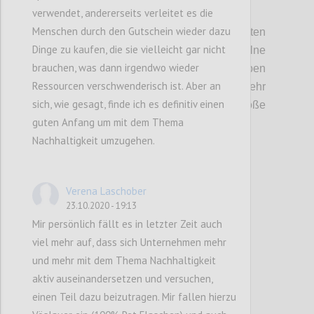
verwendet, andererseits verleitet es die
Möglichkeit
,
mit unterschiedlichen
Menschen durch den Gutschein wieder dazu
Maßnahmen, die Sicherheit von
Lieferketten
Dinge zu kaufen, die sie vielleicht gar nicht
zu beeinflussen
.
Auch, wenn einzelne
brauchen, was dann irgendwo wieder
Maßnahmen keinen großen Einfluss haben
Ressourcen verschwenderisch ist. Aber an
können, sind sie gesamt gesehen
sehr
sich, wie gesagt, finde ich es definitiv einen
schwer vorherzusagen
,
können
aber
große
guten Anfang um mit dem Thema
Auswirkungen haben.
Nachhaltigkeit umzugehen.
Confi
Verena Laschober
23.10.2020 - 19:13
Mir persönlich fällt es in letzter Zeit auch
viel mehr auf, dass sich Unternehmen mehr
und mehr mit dem Thema Nachhaltigkeit
aktiv auseinandersetzen und versuchen,
einen Teil dazu beizutragen. Mir fallen hierzu
P7