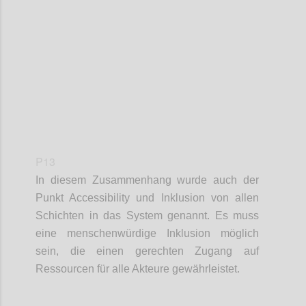
Confi
P13
In diesem Zusammenhang wurde auch der
Punkt
Accessibility
und Inklusion von allen
Schichten in das System genannt. Es muss
eine
m
enschenwürdige Inklusion möglich
sein
, d
ie
einen gerechten
Zugang
auf
Ressourcen für alle Akteure gewährleistet
.