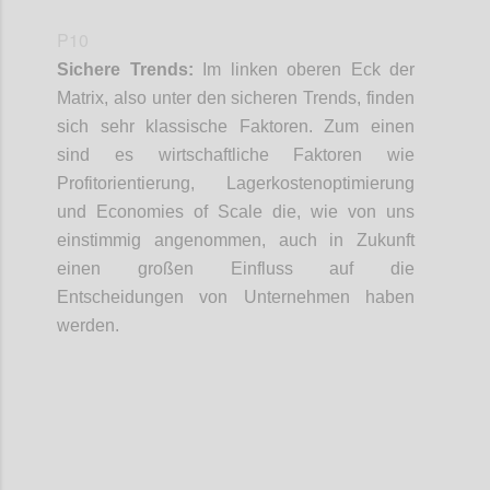
P10
Sichere Trends:
Im linken oberen Eck der
Matrix
, also unter den sicheren Trends,
finden
sich sehr klassische Faktoren
. Zum
e
inen
sind
es
wirtschaftliche Faktoren
wie
Profitorientierung, Lagerkosten
o
ptimierung
und
Economies
of
Scale
die
, wie von uns
einstimmig
angenommen
,
auch in Zukunft
einen großen Einfluss auf die
Entscheidungen von Unternehmen haben
werden.
Confi