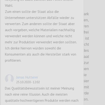
Wahl.
P3
Zum einen sollte der Staat also die
D
ie staatliche Intervention war hier ein stark
Unternehmen unterstützen Abfälle wieder zu
diskutiertes Thema.
Wir haben
festgehalten,
verwerten. Zum anderen sollte der Staat aber
dass der Staat zwar Regulierungen einführen
auch vorgeben, welche Materialien nachhaltig
kann, aber auch hier nicht vollkommen
frei
verwendet werden können und welche nicht
schalten und walten kann.
Problematisch ist
mehr zur Produktion verwendet werden sollten.
hier auch
, dass d
er Begriff Souveränität
nicht
Ich denke hiervon würden sowohl die
klar definiert ist. Die Souveränität des
Konsumenten als auch die Hersteller stark von
Individuums, wie sie in eine
m
freien Staat
profitieren.
gegeben ist, steht im Gegensatz zur
Souveränität des Staates
. Die
Individuen
geben dem Staat mit ihrer Stimme die
Jonas Hutterer
Möglichkeit
,
Systeme zu schaffen. Würde hier
25.10.2020 - 12:02
jedoch eine Abschottung, verbunden mit
Das Qualitätsbewusstsein ist meiner Meinung
einem Wohlstandsverlust stattfinden, würde
nach eine reine Illusion. Auch die meisten
das souveräne Individuum schnell rebellieren.
qualitativ hochwertigeren Produkte werden nach