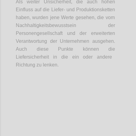
Als weiter Unsicherheit, d
ie
auch hohen
Einfluss auf die Liefer- und Produktionsketten
haben
,
wurden jene
Werte
gesehen
, die vom
Nachhaltigkeitsbewusstsein der
Personengesellschaft und der erweiterten
Verantwortung der Unternehmen ausgeh
en
.
Auch diese Punkte können die
Liefersicherheit in die ein oder andere
Richtung zu lenken.
Confi