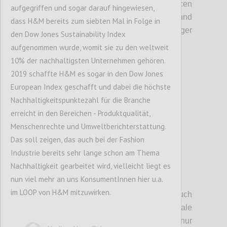
Imperialismus
(
Staaten
kaufen
Ressourcen
aufgegriffen und sogar darauf hingewiesen,
und Firmen
)
,
einen großen Einfluss und
dass H&M bereits zum siebten Mal in Folge in
machen
die
Zukunft noch
weniger
den Dow Jones Sustainability Index
vorhersehbar.
aufgenommen wurde, womit sie zu den weltweit
10% der nachhaltigsten Unternehmen gehören.
2019 schaffte H&M es sogar in den Dow Jones
Confi
European Index geschafft und dabei die höchste
Nachhaltigkeitspunktezahl für die Branche
erreicht in den Bereichen - Produktqualität,
Menschenrechte und Umweltberichterstattung.
Das soll zeigen, das auch bei der Fashion
Industrie bereits sehr lange schon am Thema
Nachhaltigkeit gearbeitet wird, vielleicht liegt es
nun viel mehr an uns KonsumentInnen hier u.a.
P5
im LOOP von H&M mitzuwirken.
Wir haben in
diesem Zusammenhang auch
darauf hingewiesen, dass internationale
Handelsabkommen
nicht nur