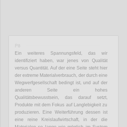
P8
Ein weiteres
Spannungsfeld
,
das wir
identifiziert haben
, war jenes von
Qualität
v
ersus
Quantität. Auf der eine Seite steht hier
der extreme Materialverbrauch,
der
durch eine
Wegwerfgesellschaft
bedingt ist,
und auf der
anderen Seite ein hohes
Qualitätsbewusstsein,
das
darauf setzt
,
Produkte mit dem Fokus auf Langlebigkeit
zu
produzieren
.
Eine Weiterführung dessen ist
eine reine
Kreislaufwirtschaft,
in der
die
Materialen
so lange wie möglich im System