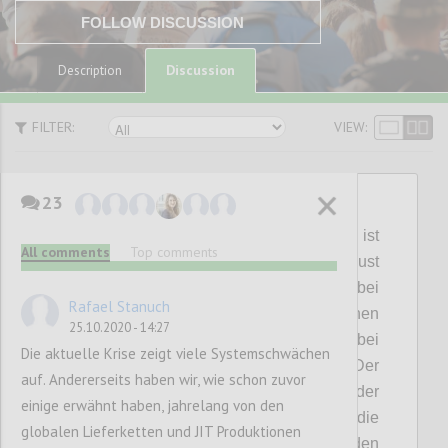
FOLLOW DISCUSSION
Discussion
Description
FILTER:
VIEW:
23
P1
House
of
Cards
:
Kostenoptimierung ist
All comments
Top comments
spätestens seit dem Bekanntwerden der Just
in Time Produktion von
Taiichi
Ohno
bei
Rafael Stanuch
Toyota in den 70 Jahren des vergangenen
25.10.2020 - 14:27
Jahrhunderts
einer der
wichtigsten Treiber bei
Die aktuelle Krise zeigt viele Systemschwächen
der Entwicklung von Lieferketten. Der
auf. Andererseits haben wir, wie schon zuvor
Preisdruck
zum einen und die Reduktion der
einige erwähnt haben, jahrelang von den
Transportkosten
zum anderen
haben die
globalen Lieferketten und JIT Produktionen
Produktion aller Produkte rund um den