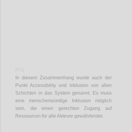
Confi
P13
In diesem Zusammenhang wurde auch der
Punkt
Accessibility
und Inklusion von allen
Schichten in das System genannt. Es muss
eine
m
enschenwürdige Inklusion möglich
sein
, d
ie
einen gerechten
Zugang
auf
Ressourcen für alle Akteure gewährleistet
.