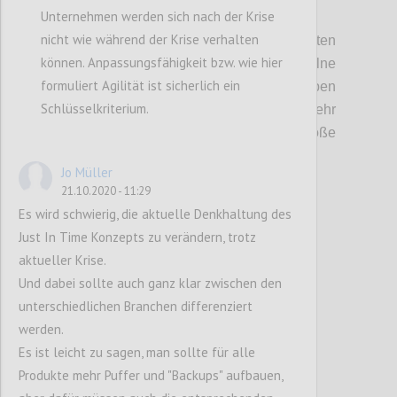
Unternehmen werden sich nach der Krise
Möglichkeit
,
mit unterschiedlichen
nicht wie während der Krise verhalten
Maßnahmen, die Sicherheit von
Lieferketten
können. Anpassungsfähigkeit bzw. wie hier
zu beeinflussen
.
Auch, wenn einzelne
formuliert Agilität ist sicherlich ein
Maßnahmen keinen großen Einfluss haben
Schlüsselkriterium.
können, sind sie gesamt gesehen
sehr
schwer vorherzusagen
,
können
aber
große
Auswirkungen haben.
Jo Müller
21.10.2020 - 11:29
Es wird schwierig, die aktuelle Denkhaltung des
Confi
Just In Time Konzepts zu verändern, trotz
aktueller Krise.
Und dabei sollte auch ganz klar zwischen den
unterschiedlichen Branchen differenziert
werden.
Es ist leicht zu sagen, man sollte für alle
Produkte mehr Puffer und "Backups" aufbauen,
P7