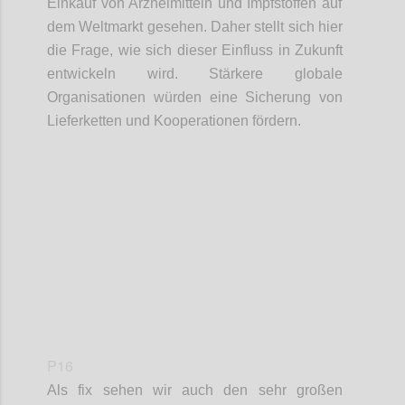
Einkauf
von Arzneimittel
n
und Impfstoffe
n
auf
dem Weltmarkt gesehen. Daher stellt sich hier
die Frage, wie sich dieser Einfluss in Zukunft
entwickeln
wird. Stärkere globale
Organisationen würden eine Sicherung von
Lieferketten
und Kooperationen fördern.
Confi
P16
Als fix sehen wir auch den sehr großen