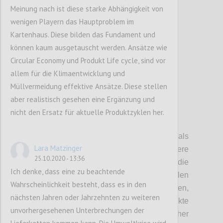
Meinung nach ist diese starke Abhängigkeit von
Confi
wenigen Playern das Hauptproblem im
Kartenhaus. Diese bilden das Fundament und
können kaum ausgetauscht werden. Ansätze wie
Circular Economy und Produkt Life cycle, sind vor
allem für die Klimaentwicklung und
Müllvermeidung effektive Ansätze. Diese stellen
aber realistisch gesehen eine Ergänzung und
nicht den Ersatz für aktuelle Produktzyklen her.
P4
Auch die Souveränität des Staates als
Lara Matzinger
Mitglied von Staatsbünden, diversere
25.10.2020 - 13:36
Handelsunionen und Abkommen,
schränkt die
Ich denke, dass eine zu beachtende
Handlungsfähigkeit ein
. Zusätzlich spielen
Wahrscheinlichkeit besteht, dass es in den
hier auch noch internationale Entwicklung
en
,
nächsten Jahren oder Jahrzehnten zu weiteren
wie das Erstarken von Regimen, Konflikte
unvorhergesehenen Unterbrechungen der
zwischen Großmächten und Ökonomischer