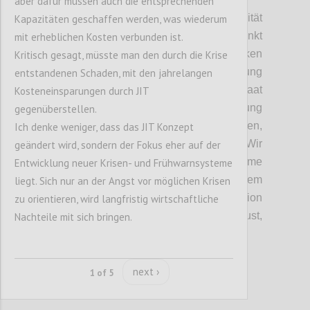
aber dafür müssen auch die entsprechenden
Wie auch schon im Punkt Souveränität
Kapazitäten geschaffen werden, was wiederum
angesprochen,
mussten wir den
Punkt
mit erheblichen Kosten verbunden ist.
Wohlstandsverlust durch lokales Denken
Kritisch gesagt, müsste man den durch die Krise
nochmals
her
vorheben
. Eine Abschottung
entstandenen Schaden, mit den jahrelangen
hätte gerade
für
einen
e
xportorientieren Staat
Kosteneinsparungen durch JIT
wie Österreich eine verheerende Auswirkung
gegenüberstellen.
und würde zu einen Wohlstandverlust führen,
Ich denke weniger, dass das JIT Konzept
dem das Volk nicht zustimmen würde.
Wir
geändert wird, sondern der Fokus eher auf der
haben daher festgehalten
, dass vollkomme
Entwicklung neuer Krisen- und Frühwarnsysteme
Resilients
nur in einem autarken System
liegt. Sich nur an der Angst vor möglichen Krisen
funktionieren würde und das in Kombination
zu orientieren, wird langfristig wirtschaftliche
mit dem
daraus folgenden
Wohlstandsverlust,
Nachteile mit sich bringen.
nur eine temporäre Lösung sein kann.
next ›
1 of 5
Confi