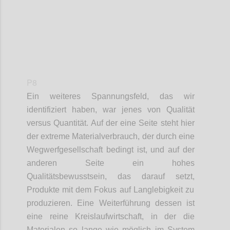
P8
Ein weiteres
Spannungsfeld
,
das wir
identifiziert haben
, war jenes von
Qualität
v
ersus
Quantität. Auf der eine Seite steht hier
der extreme Materialverbrauch,
der
durch eine
Wegwerfgesellschaft
bedingt ist,
und auf der
anderen Seite ein hohes
Qualitätsbewusstsein,
das
darauf setzt
,
Produkte mit dem Fokus auf Langlebigkeit
zu
produzieren
.
Eine Weiterführung dessen ist
eine reine
Kreislaufwirtschaft,
in der
die
Materialen
so lange wie möglich im System