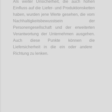
Als weiter Unsicherheit, d
ie
auch hohen
Einfluss auf die Liefer- und Produktionsketten
haben
,
wurden jene
Werte
gesehen
, die vom
Nachhaltigkeitsbewusstsein der
Personengesellschaft und der erweiterten
Verantwortung der Unternehmen ausgeh
en
.
Auch diese Punkte können die
Liefersicherheit in die ein oder andere
Richtung zu lenken.
Confi