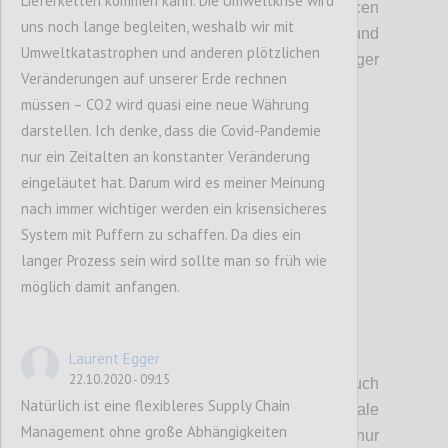
Lieferketten kommen kann. Die Umweltkrise wird
Imperialismus
(
Staaten
kaufen
Ressourcen
uns noch lange begleiten, weshalb wir mit
und Firmen
)
,
einen großen Einfluss und
Umweltkatastrophen und anderen plötzlichen
machen
die
Zukunft noch
weniger
Veränderungen auf unserer Erde rechnen
vorhersehbar.
müssen – CO2 wird quasi eine neue Währung
darstellen. Ich denke, dass die Covid-Pandemie
Confi
nur ein Zeitalten an konstanter Veränderung
eingeläutet hat. Darum wird es meiner Meinung
nach immer wichtiger werden ein krisensicheres
System mit Puffern zu schaffen. Da dies ein
langer Prozess sein wird sollte man so früh wie
möglich damit anfangen.
P5
Laurent Egger
22.10.2020 - 09:15
Wir haben in
diesem Zusammenhang auch
Natürlich ist eine flexibleres Supply Chain
darauf hingewiesen, dass internationale
Management ohne große Abhängigkeiten
Handelsabkommen
nicht nur