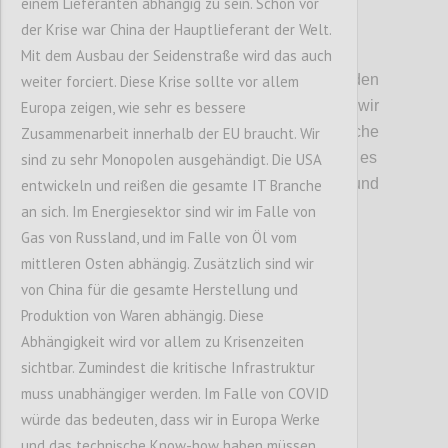
einem Lieferanten abhängig zu sein. Schon vor
der Krise war China der Hauptlieferant der Welt.
P2
Mit dem Ausbau der Seidenstraße wird das auch
Kritische Unsicherheiten:
Bei den
weiter forciert. Diese Krise sollte vor allem
unischeren und kritischen Faktoren
haben wir
Europa zeigen, wie sehr es bessere
angeregt
über d
ie
wirtschaftlich
e
Zusammenarbeit innerhalb der EU braucht. Wir
Systemtransformation
diskutiert
.
Hier ging es
sind zu sehr Monopolen ausgehändigt. Die USA
vor allem darum, in welcher
T
iefe und
entwickeln und reißen die gesamte IT Branche
Richtung sich diese auswirken w
ird
.
an sich. Im Energiesektor sind wir im Falle von
Gas von Russland, und im Falle von Öl vom
mittleren Osten abhängig. Zusätzlich sind wir
Confi
von China für die gesamte Herstellung und
Produktion von Waren abhängig. Diese
Abhängigkeit wird vor allem zu Krisenzeiten
sichtbar. Zumindest die kritische Infrastruktur
muss unabhängiger werden. Im Falle von COVID
würde das bedeuten, dass wir in Europa Werke
und das technische Know-how haben müssen,