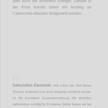
aber auch die kriminelle Energie. Gerade in
der Krise konnte daher ein Anstieg an
Cybercrime
-
Attacken festgestellt werden.
Confi
P17
Sekundäre Elemente:
Wie schon der Titel dieses
Themas andeutet und auch eingangs erwähnt wurde,
ist die komplexe Zusammensetzung der globalen
Lieferketten anfällig für Probleme. Daher haben wir bei