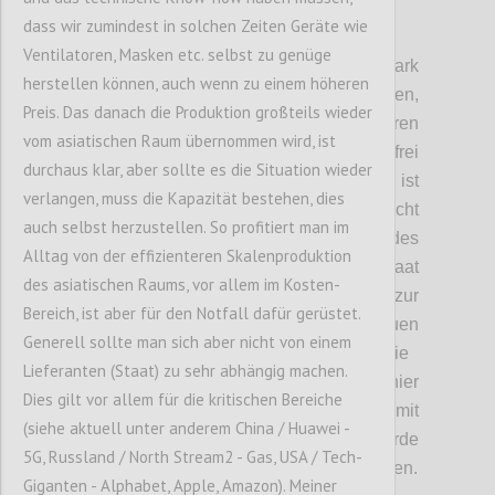
dass wir zumindest in solchen Zeiten Geräte wie
P3
Ventilatoren, Masken etc. selbst zu genüge
D
ie staatliche Intervention war hier ein stark
herstellen können, auch wenn zu einem höheren
diskutiertes Thema.
Wir haben
festgehalten,
Preis. Das danach die Produktion großteils wieder
dass der Staat zwar Regulierungen einführen
vom asiatischen Raum übernommen wird, ist
kann, aber auch hier nicht vollkommen
frei
durchaus klar, aber sollte es die Situation wieder
schalten und walten kann.
Problematisch ist
verlangen, muss die Kapazität bestehen, dies
hier auch
, dass d
er Begriff Souveränität
nicht
auch selbst herzustellen. So profitiert man im
klar definiert ist. Die Souveränität des
Alltag von der effizienteren Skalenproduktion
Individuums, wie sie in eine
m
freien Staat
des asiatischen Raums, vor allem im Kosten-
gegeben ist, steht im Gegensatz zur
Bereich, ist aber für den Notfall dafür gerüstet.
Souveränität des Staates
. Die
Individuen
Generell sollte man sich aber nicht von einem
geben dem Staat mit ihrer Stimme die
Lieferanten (Staat) zu sehr abhängig machen.
Möglichkeit
,
Systeme zu schaffen. Würde hier
Dies gilt vor allem für die kritischen Bereiche
jedoch eine Abschottung, verbunden mit
(siehe aktuell unter anderem China / Huawei -
einem Wohlstandsverlust stattfinden, würde
5G, Russland / North Stream2 - Gas, USA / Tech-
das souveräne Individuum schnell rebellieren.
Giganten - Alphabet, Apple, Amazon). Meiner