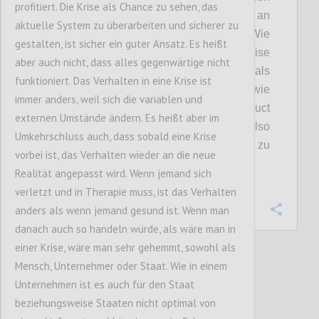
profitiert. Die Krise als Chance zu sehen, das
Globus verteilt und so ein fragiles Netz an
aktuelle System zu überarbeiten und sicherer zu
Liefer- und Produktionsketten geschaffen.
Wie
gestalten, ist sicher ein guter Ansatz. Es heißt
auch diskutiert wurde, hat uns die Krise
aber auch nicht, dass alles gegenwärtige nicht
gezeigt, dass eine
lineare
Kette niemals
funktioniert. Das Verhalten in eine Krise ist
krisenfest sein kann
(daher auch Ansätze wie
immer anders, weil sich die variablen und
die
Circular
Economy oder
Product
externen Umstände ändern. Es heißt aber im
Lifecycles
).
Welche Faktoren sind hier also
Umkehrschluss auch, dass sobald eine Krise
auschlaggebend, um
die Entwicklung
hin zu
vorbei ist, das Verhalten wieder an die neue
resilienteren
Systemen zu lenken?
Realität angepasst wird. Wenn jemand sich
verletzt und in Therapie muss, ist das Verhalten
anders als wenn jemand gesund ist. Wenn man
Confi
danach auch so handeln würde, als wäre man in
einer Krise, wäre man sehr gehemmt, sowohl als
Mensch, Unternehmer oder Staat. Wie in einem
16
votes
Unternehmen ist es auch für den Staat
beziehungsweise Staaten nicht optimal von