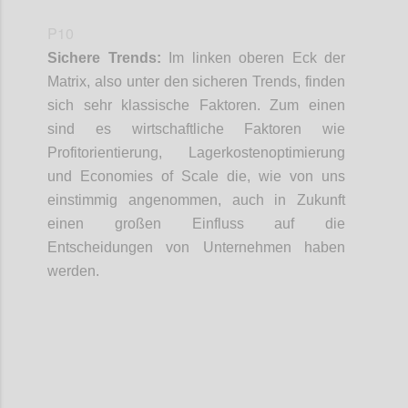
P10
Sichere Trends:
Im linken oberen Eck der
Matrix
, also unter den sicheren Trends,
finden
sich sehr klassische Faktoren
. Zum
e
inen
sind
es
wirtschaftliche Faktoren
wie
Profitorientierung, Lagerkosten
o
ptimierung
und
Economies
of
Scale
die
, wie von uns
einstimmig
angenommen
,
auch in Zukunft
einen großen Einfluss auf die
Entscheidungen von Unternehmen haben
werden.
Confi