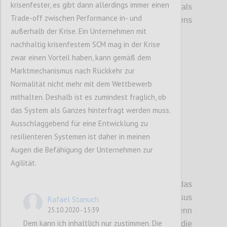
krisenfester, es gibt dann allerdings immer einen
Wohlstandsbringer sind, sondern auch
als
Trade-off zwischen Performance in- und
Stabilitätsfaktor
en
des
globale
n
Frieden
s
außerhalb der Krise. Ein Unternehmen mit
dienen
.
nachhaltig krisenfestem SCM mag in der Krise
zwar einen Vorteil haben, kann gemäß dem
Confi
Marktmechanismus nach Rückkehr zur
Normalität nicht mehr mit dem Wettbewerb
mithalten. Deshalb ist es zumindest fraglich, ob
das System als Ganzes hinterfragt werden muss.
Ausschlaggebend für eine Entwicklung zu
resilienteren Systemen ist daher in meinen
Augen die Befähigung der Unternehmen zur
Agilität.
P6
Diese Diskussion hat auch das
Spannungsfeld freie Marktwirtschaft versus
Rafael Stanuch
25.10.2020 - 15:39
Planwirtschaft
aufgezeigt.
Der Staat hat, wenn
Dem kann ich inhaltlich nur zustimmen. Die
auch nicht
mit völlig
freie
r
Hand
,
dennoch
die