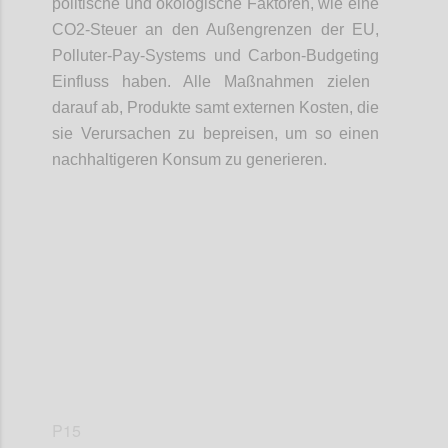
politische
und ökologische Faktoren
, wie eine
CO2-Steuer an den Au
ß
engrenzen der EU,
Polluter
-
Pay
-
System
s
und Carbon
-
Budgeting
Einfluss
haben
. Alle
Maßnahmen
zielen
da
rauf
ab, Produkte samt externen Kosten
,
die
sie Verursachen zu
bepreisen
, um so einen
nachhaltigeren Konsum zu generieren.
Confi
P15