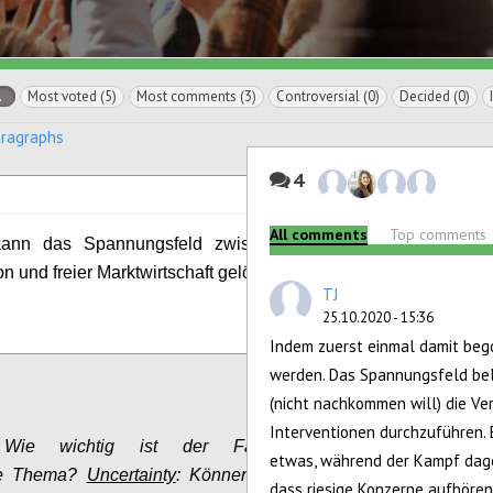
l
Most voted (5)
Most comments (3)
Controversial (0)
Decided (0)
aragraphs
4
All comments
Top comments
ann das Spannungsfeld zwischen staatlicher
1
vote
on und freier Marktwirtschaft gelöst werden?
TJ
25.10.2020 - 15:36
Configure
Indem zuerst einmal damit beg
werden. Das Spannungsfeld bel
(nicht nachkommen will) die Ve
Interventionen durchzuführen. 
Wie wichtig ist der Faktor für das
etwas, während der Kampf dageg
rte Thema?
Uncertainty
: Können wir den Faktor
dass riesige Konzerne aufhören