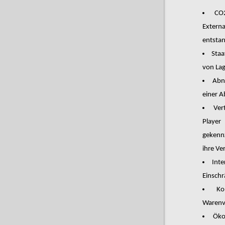
CO
Extern
entsta
Staa
von La
Abn
einer 
Ver
Player
gekenn
ihre Ve
Int
Einsch
Ko
Warenv
Öko