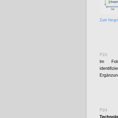
Zum Vergrö
P23
Im Fol
identifi
Ergänzun
P24
Technolo