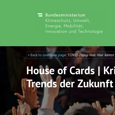
< Back to overview page:
"COVID-Popup Hub: Hier kannst
Discuto
Discuto
House of Cards | Kr
Trends der Zukunft