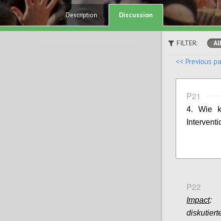
Discussion
Description
FILTER:
Al
<< Previous p
P21
4. Wie k
Interventi
P22
Impact
: 
diskutie