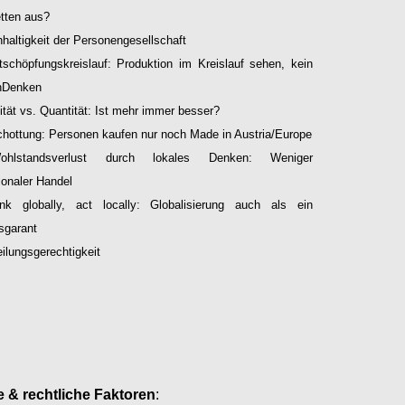
etten aus?
haltigkeit der Personengesellschaft
tschöpfungskreislauf: Produktion im Kreislauf sehen, kein
nDenken
ität vs. Quantität: Ist mehr immer besser?
hottung: Personen kaufen nur noch Made in Austria/Europe
ohlstandsverlust durch lokales Denken: Weniger
tionaler Handel
ink globally, act locally: Globalisierung auch als ein
sgarant
eilungsgerechtigkeit
Configure
e & rechtliche Faktoren
: