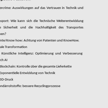
ercrime: Auswirkungen auf das Vertrauen in Technik und
nsport: Wie kann sich die Technische Weiterentwicklung
e Sicherheit und die Nachhaltigkeit des Transportes
ken?
ente/Know how: Achtung von Patenten und KnowHow.
tale Transformation
Künstliche Intelligenz: Optimierung und Verbesserung
ch AI
Blockchain: Kontrolle über die gesamte Lieferkette
Exponentielle Entwicklung von Technik
3D-Druck
ndärrohstoffe: bessere Recyclingprozesse
Configure