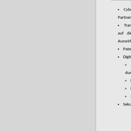
Cyb
Partner
Tra
auf di
Auswir
Pat
Digi
dur
Seku