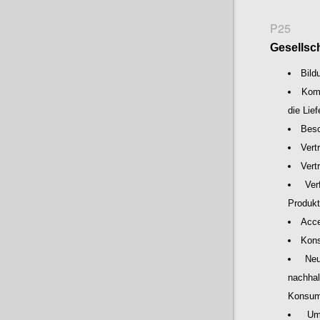
P25
Gesellsch
Bild
Kom
die Lie
Besc
Vert
Vert
Ver
Produkt
Acce
Kons
Neu
nachha
Konsum
Um