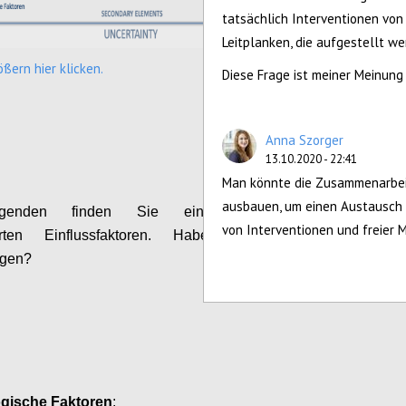
tatsächlich Interventionen vo
Leitplanken, die aufgestellt w
ßern hier klicken.
Diese Frage ist meiner Meinung
Configure
Anna Szorger
13.10.2020 - 22:41
Man könnte die Zusammenarbeit
ausbauen, um einen Austausch 
genden finden Sie eine Liste der
von Interventionen und freier 
zierten Einflussfaktoren. Haben Sie noch
gen?
Configure
gische Faktoren
: