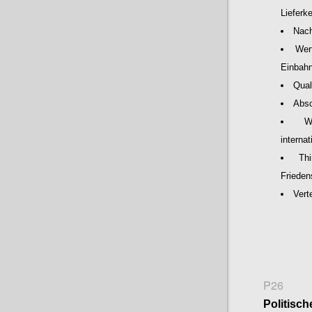
Lieferk
Nach
Wer
Einbah
Qual
Absc
W
interna
Th
Frieden
Vert
P26
Politisch