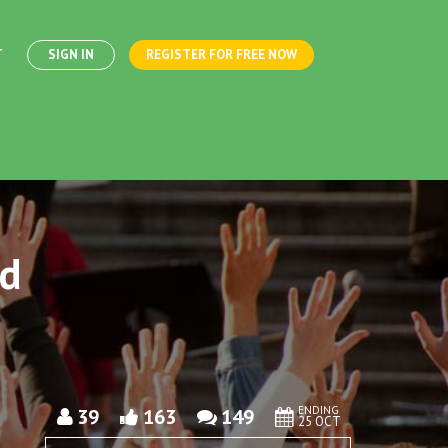
T
SIGN IN
REGISTER FOR FREE NOW
nd
ENDING
39
163
149
25 OCT