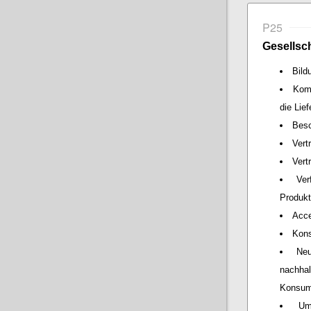
P25
Gesellsch
Bild
Kom
die Lie
Besc
Vert
Vert
Ver
Produkt
Acce
Kons
Neu
nachha
Konsum
Um