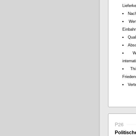
Lieferk
Nach
Wer
Einbah
Qual
Absc
W
interna
Th
Frieden
Vert
P26
Politisch