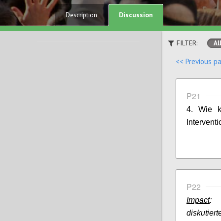
Discussion
Description
FILTER:
Al
<< Previous p
P21
4. Wie k
Interventi
P22
Impact
: 
diskutie