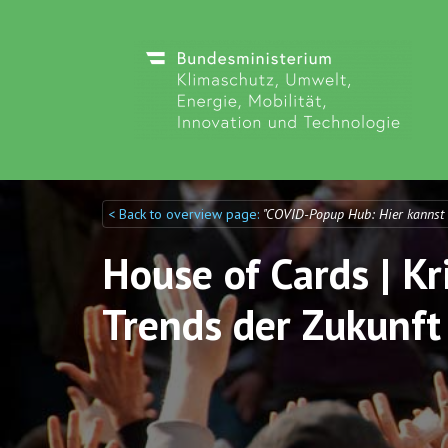
< Back to overview page:
"COVID-Popup Hub: Hier kannst
Discuto
Discuto
House of Cards | Kr
Trends der Zukunft