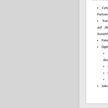
Cyb
Partner
Tra
auf di
Auswir
Pat
Digi
dur
Seku