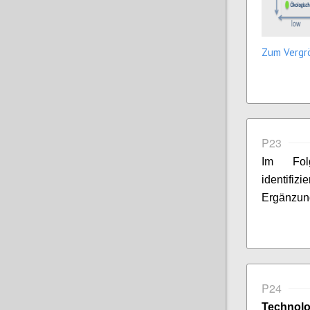
Zum Vergrö
P23
Im Fol
identifi
Ergänzun
P24
Technolo