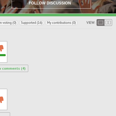
FOLLOW DISCUSSION
VIEW:
In voting (0)
Supported (16)
My contributions (0)
w comments (4)