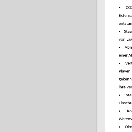
CO
Extern
entsta
Staa
von La
Abn
einer 
Ver
Player
gekenn
ihre Ve
Int
Einsch
Ko
Warenv
Öko