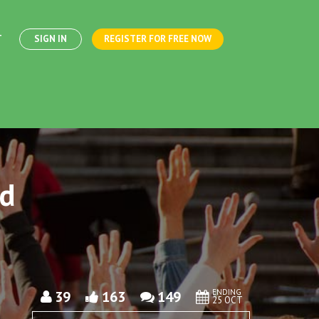
T
SIGN IN
REGISTER FOR FREE NOW
nd
ENDING
39
163
149
25 OCT