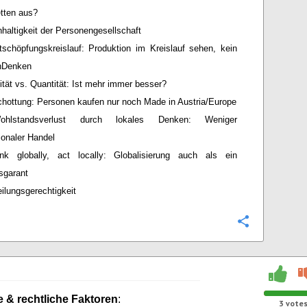
etten aus?
haltigkeit der Personengesellschaft
tschöpfungskreislauf: Produktion im Kreislauf sehen, kein
nDenken
ität vs. Quantität: Ist mehr immer besser?
hottung: Personen kaufen nur noch Made in Austria/Europe
ohlstandsverlust durch lokales Denken: Weniger
tionaler Handel
ink globally, act locally: Globalisierung auch als ein
sgarant
eilungsgerechtigkeit
Configure
e & rechtliche Faktoren
:
3
vote