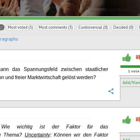
l
Most voted (5)
Most comments (3)
Controversial (0)
Decided (0)
aragraphs
ann das Spannungsfeld zwischen staatlicher
1
vote
on und freier Marktwirtschaft gelöst werden?
Add/Vie
Configure
Wie wichtig ist der Faktor für das
rte Thema?
Uncertainty
: Können wir den Faktor