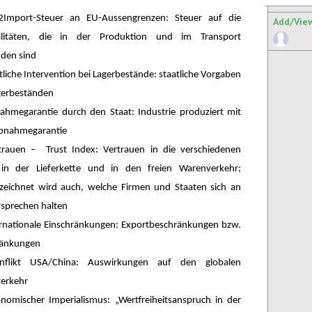
2Import-Steuer an EU-Aussengrenzen: Steuer auf die
Add/Vie
alitäten, die in der Produktion und im Transport
nden sind
tliche Intervention bei Lagerbestände: staatliche Vorgaben
gerbeständen
ahmegarantie durch den Staat: Industrie produziert mit
Abnahmegarantie
trauen – Trust Index: Vertrauen in die verschiedenen
 in der Lieferkette und in den freien Warenverkehr;
zeichnet wird auch, welche Firmen und Staaten sich an
rsprechen halten
ernationale Einschränkungen: Exportbeschränkungen bzw.
ränkungen
nflikt USA/China: Auswirkungen auf den globalen
erkehr
nomischer Imperialismus: „Wertfreiheitsanspruch in der