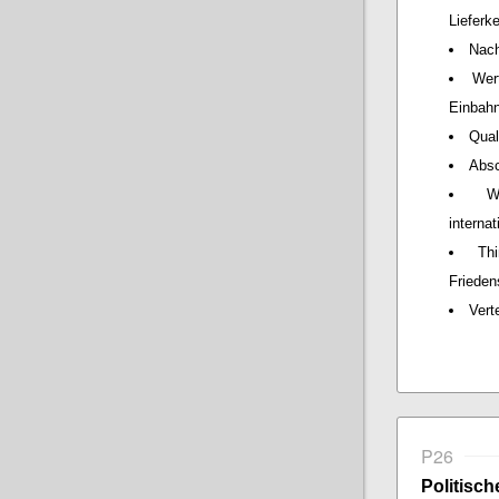
Lieferk
Nach
Wer
Einbah
Qual
Absc
W
interna
Th
Frieden
Vert
P26
Politisch