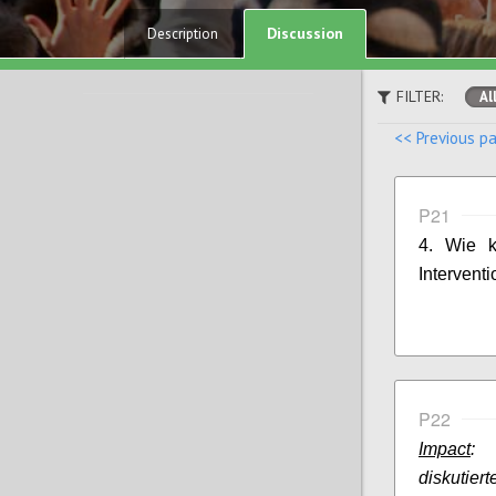
Discussion
Description
FILTER:
Al
<< Previous p
P21
4. Wie k
Interventi
P22
Impact
: 
diskutie