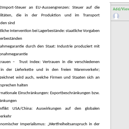
2Import-Steuer an EU-Aussengrenzen: Steuer auf die
Add/Vie
alitäten, die in der Produktion und im Transport
nden sind
tliche Intervention bei Lagerbestände: staatliche Vorgaben
gerbeständen
ahmegarantie durch den Staat: Industrie produziert mit
Abnahmegarantie
trauen – Trust Index: Vertrauen in die verschiedenen
 in der Lieferkette und in den freien Warenverkehr;
zeichnet wird auch, welche Firmen und Staaten sich an
rsprechen halten
ernationale Einschränkungen: Exportbeschränkungen bzw.
ränkungen
nflikt USA/China: Auswirkungen auf den globalen
erkehr
nomischer Imperialismus: „Wertfreiheitsanspruch in der