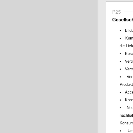
P25
Gesellsch
Bild
Kom
die Lie
Besc
Vert
Vert
Ver
Produkt
Acce
Kons
Neu
nachha
Konsum
Um