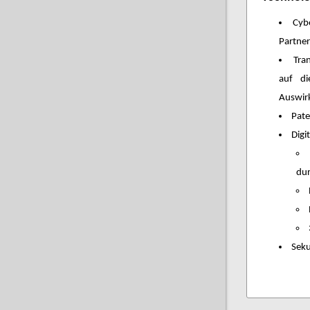
Cyb
Partner
Tra
auf di
Auswir
Pat
Digi
dur
Seku