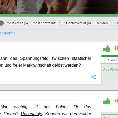
l
Most voted (5)
Most comments (3)
Controversial (0)
Decided (0)
aragraphs
ann das Spannungsfeld zwischen staatlicher
1
vote
on und freier Marktwirtschaft gelöst werden?
Add/Vie
Configure
Wie wichtig ist der Faktor für das
rte Thema?
Uncertainty
: Können wir den Faktor