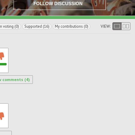
FOLLOW DISCUSSION
VIEW:
In voting (0)
Supported (16)
My contributions (0)
w comments (4)