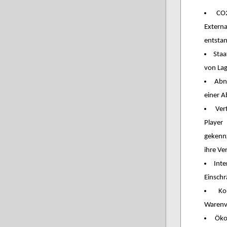
CO
Extern
entsta
Staa
von La
Abn
einer 
Ver
Player
gekenn
ihre Ve
Int
Einsch
Ko
Warenv
Öko