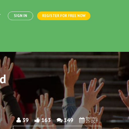
T
SIGN IN
REGISTER FOR FREE NOW
nd
ENDING
39
163
149
25 OCT