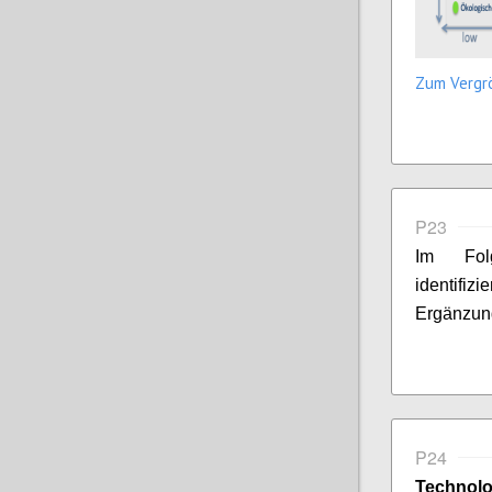
Zum Vergrö
P23
Im Fol
identifi
Ergänzun
P24
Technolo