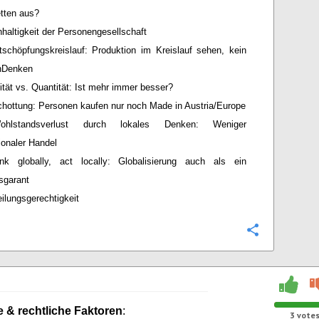
etten aus?
haltigkeit der Personengesellschaft
tschöpfungskreislauf: Produktion im Kreislauf sehen, kein
nDenken
ität vs. Quantität: Ist mehr immer besser?
hottung: Personen kaufen nur noch Made in Austria/Europe
ohlstandsverlust durch lokales Denken: Weniger
tionaler Handel
ink globally, act locally: Globalisierung auch als ein
sgarant
eilungsgerechtigkeit
Configure
e & rechtliche Faktoren
:
3
vote