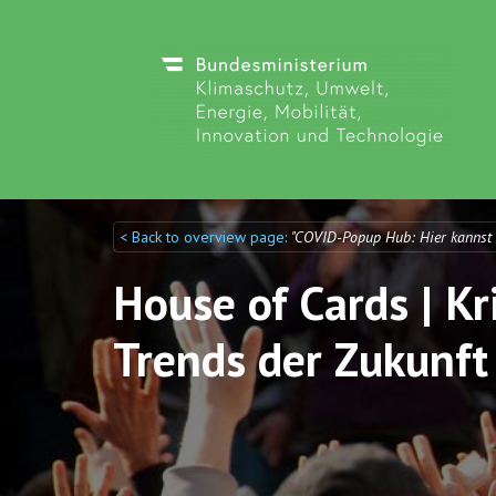
< Back to overview page:
"COVID-Popup Hub: Hier kannst
Discuto
Discuto
House of Cards | Kr
Trends der Zukunft