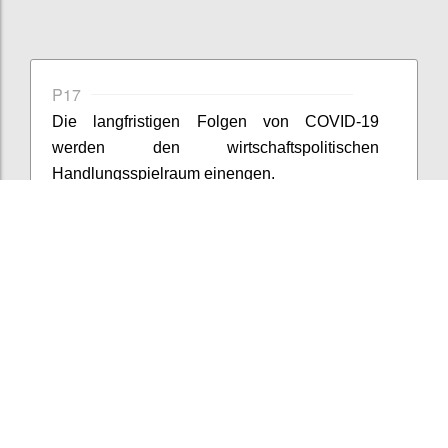
P17
Die langfristigen Folgen von COVID-19
werden den wirtschaftspolitischen
Handlungsspielraum einengen.
Confi
Add/View comments (2)
2
votes
P18