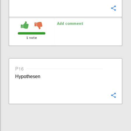
Confi
Add comment
1
vote
P16
Hypothesen
Confi