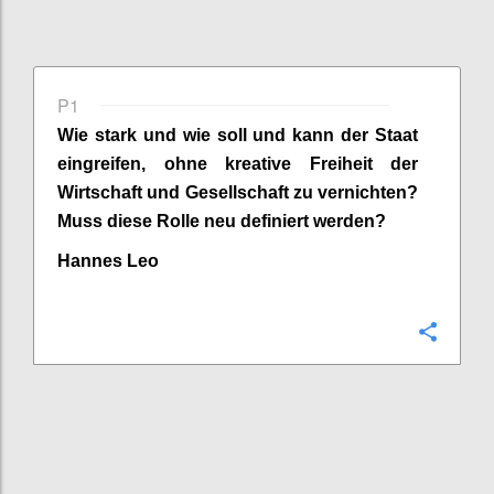
P1
W
ie stark
und wie
soll und kann der Staat
eingreifen, ohne kreative Freiheit der
Wirtschaft und Gesellschaft zu vernichten
?
M
uss
diese
Rolle
neu
definiert werden?
Hannes Leo
Confi