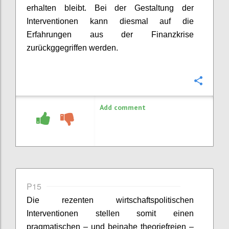
erhalten bleibt
.
Bei der Gestaltung der
Interventionen kann
diesmal auf die
Erfahrungen
aus
der Finanzkrise
zurückggegriffen
werden
.
Confi
Add comment
P15
Die rezenten wirtschaftspolitischen
Interventionen stellen
somit
einen
pragmatischen – und beinahe theoriefreien –