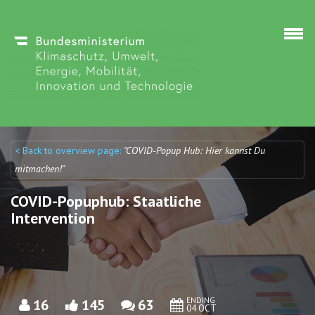
Skip to main content
< Back to overview page:
"COVID-Popup Hub: Hier kannst Du
Discuto
Discuto
mitmachen!"
COVID-Popuphub: Staatliche
Intervention
ENDING
16
145
63
04 OCT