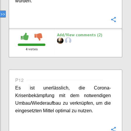
wurden.
Confi
Add/View comments (2)
4
votes
P12
Es ist
unerlässlich
, die Corona-
Krisenbekämpfung mit dem notwendigen
Umbau/Wiederaufbau zu verknüpfen, um die
eingesetzten Mittel optimal zu nutzen.
Confi