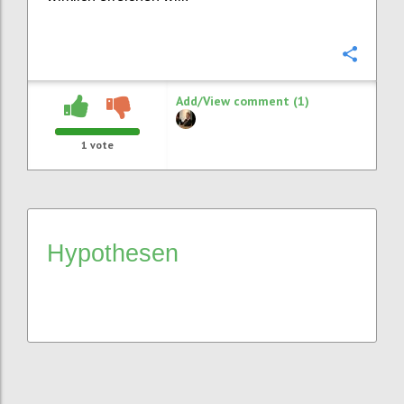
Confi
Add/View comment (1)
1
vote
Hypothesen