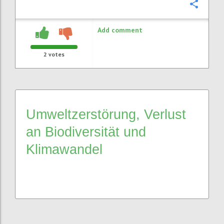
Confi
Add comment
2
votes
Umweltzerstörung, Verlust
an Biodiversität und
Klimawandel