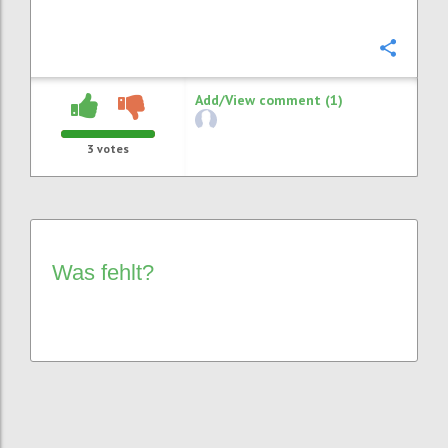
Confi
Add/View comment (1)
3
votes
Was fehlt?