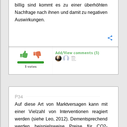
billig sind kommt es zu eine
r überhöhten
Nachfrage
nach ihnen und damit zu negativen
Auswirkungen.
Confi
Add/View comments (3)
3
votes
P34
Auf diese Art von Marktversagen kann mit
einer Vielzahl von Interventionen reagiert
werden (siehe Leo, 2012). Dementsprechend
werden beispielsweise Preise für CO2-