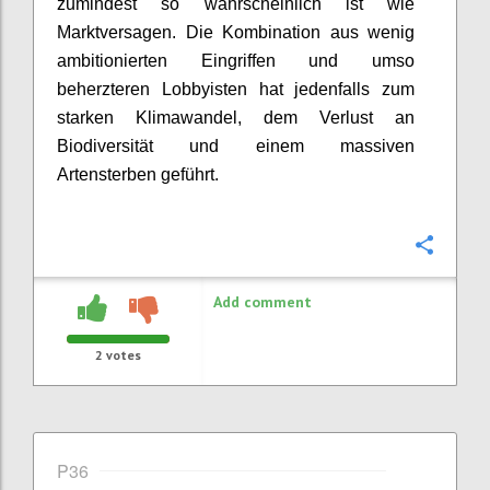
zumindest so wahrscheinlich ist wie
Marktversagen. Die Kombination aus wenig
ambitionierten Eingriffen und umso
beherzteren Lobbyisten hat jedenfalls zum
starken Klimawandel, dem Verlust an
Biodiversität und einem massiven
Artensterben geführt.
Confi
Add comment
2
votes
P36