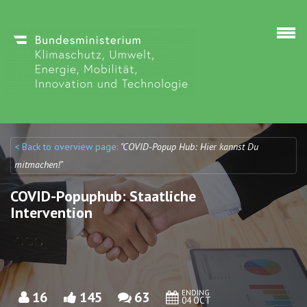
Skip to main content
< Back to overview page:
"COVID-Popup Hub: Hier kannst Du
Discuto
Discuto
mitmachen!"
COVID-Popuphub: Staatliche
Intervention
ENDING
16
145
63
04 OCT