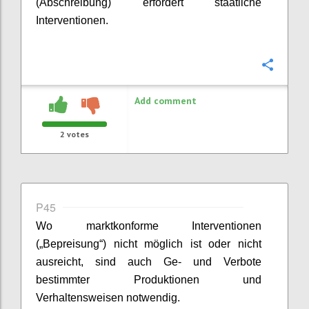
(Abschreibung) erfordert staatliche
Interventionen.
Confi
Add comment
2
votes
P45
Wo marktkonforme Interventionen
(„
Bepreisung
“) nicht möglich ist oder nicht
ausreicht, sind auch
Ge
- und Verbote
bestimmter Produktionen und
Verhaltensweisen notwendig.