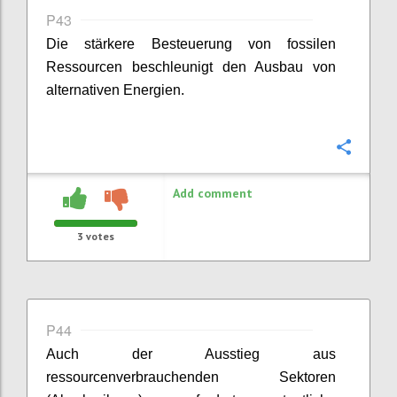
P43
Die stärkere Besteuerung von fossilen
Ressourcen beschleunigt den Ausbau von
alternativen Energien.
Confi
Add comment
3
votes
P44
Auch der Ausstieg aus
ressourcenverbrauchenden Sektoren