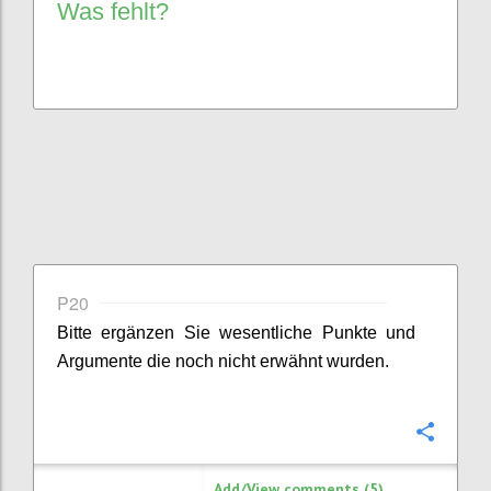
Was fehlt?
P20
Bitte ergänzen Sie
wesentliche
Punkte
und
Argumente
die noch nicht erwähnt wurden.
Confi
Add/View comments (5)