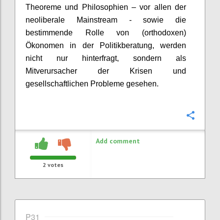
Theoreme und Philosophie
n – vor allen der
neoliberale Mainstream -
sowie d
ie
bestimmende
Rolle von (orthodoxen)
Ökonomen in der Politikberatung
,
werden
nicht nur hinterfragt, sondern als
Mitverursacher der Krisen und
gesellschaftlichen Probleme gesehen
.
Confi
Add comment
2
votes
P31