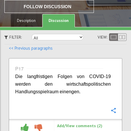
FOLLOW DISCUSSION
Discussion
Description
FILTER:
VIEW:
<< Previous paragraphs
P17
Die langfristigen Folgen von COVID-19
werden den wirtschaftspolitischen
Handlungsspielraum einengen.
Confi
Add/View comments (2)