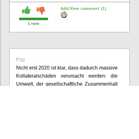
Add/View comment (1)
1
vote
P32
Nicht erst 2020 ist klar, dass dadurch massive
Kollateralschäden verursacht werden: die
Umwelt, der gesellschaftliche Zusammenhalt
und - mit der jetzt laufenden
Digitalisierungswelle - der freie Wille (
Z
uboff
(2019)) stehen auf dem Spiel.
Confi