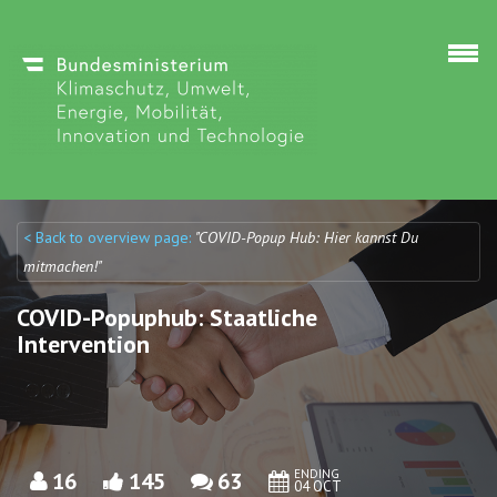
Skip to main content
< Back to overview page:
"COVID-Popup Hub: Hier kannst Du
Discuto
Discuto
mitmachen!"
COVID-Popuphub: Staatliche
Intervention
ENDING
16
145
63
04 OCT