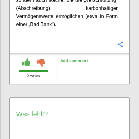
sondern auch solche, die die „Verschrottung“
(Abschreibung) karbonhaltiger
Vermögenswerte ermöglichen (etwa in Form
einer „Bad Bank“).
Confi
Add comment
2
votes
Was fehlt?