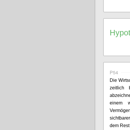
Hypo
P54
Die Wirt
zeitlich
abzeich
einem w
Vermöge
sichtbare
dem Rest 