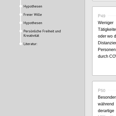
Hypothesen
Freier Wille
P49
Hypothesen
Weniger 
Tätigkeit
Persönliche Freiheit und
Kreativität
oder wo d
Distanz
Literatur:
Personen
durch COV
P50
Besonder
während 
derarti