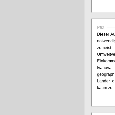
P52
Dieser Au
notwend
zumeist
Umweltv
Einkomme
Ivanova
–
geograph
Länder di
kaum zur 