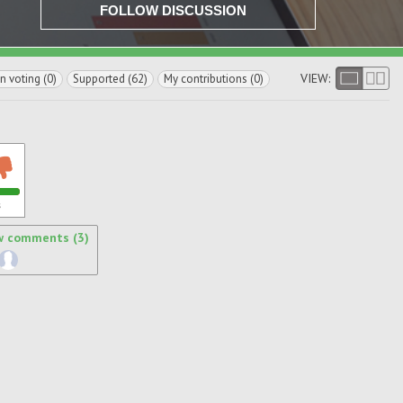
FOLLOW DISCUSSION
VIEW:
In voting (0)
Supported (62)
My contributions (0)
s
w comments (3)