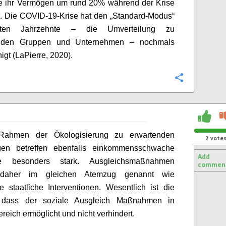
re ihr Vermögen um rund 20% während der Krise
t. Die COVID-19-Krise hat den „Standard-Modus“
zten Jahrzehnte – die Umverteilung zu
nden Gruppen und Unternehmen – nochmals
igt (
LaPierre
, 2020).
Configure
 Rahmen der
Ökologisierung
zu erwartenden
2
vote
gen betreffen ebenfalls einkommensschwache
Add
te besonders stark. Ausgleichsmaßnahmen
commen
daher im gleichen Atemzug genannt wie
le staatliche Interventionen. Wesentlich ist die
, dass der soziale Ausgleich Maßnahmen in
reich ermöglicht und nicht verhindert.