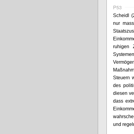
P53
Scheidl
(2
nur mass
Staatsz
Einkomme
ruhigen Z
Systemen
Vermöge
Maßnahme
Steuern 
des polit
diesen
ve
dass ext
Einkom
wahrschei
und regel