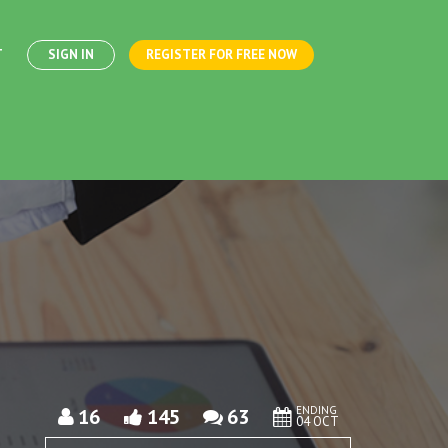
T
SIGN IN
REGISTER FOR FREE NOW
ENDING
16
145
63
04 OCT