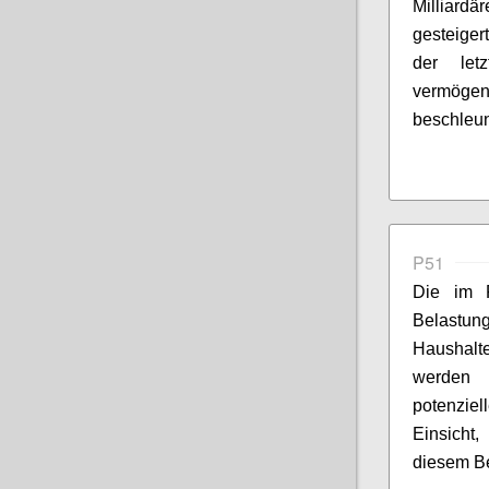
Milliardä
gesteiger
der let
vermöge
beschleun
P51
Die im
Belastun
Haushal
werden 
potenziel
Einsicht
diesem Be