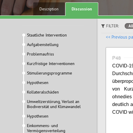
Discussion
Description
FILTER:
Al
Staatliche Intervention
<< Previous p
Aufgabenstellung
Problemaufriss
P48
Kurzfristige Interventionen
COVID-1
Stimulierungsprogramme
Durchschn
überprop
Hypothesen
von Kurz
Kollateralschäden
ohnedi
Umweltzerstörung, Verlust an
deutlich 
Biodiversität und Klimawandel
COVID wirt
Hypothesen
Einkommens- und
Vermögensverteilung