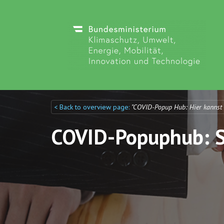
< Back to overview page:
"COVID-Popup Hub: Hier kannst
Discuto
Discuto
COVID-Popuphub: St