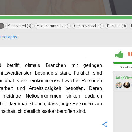
l
Most voted (3)
Most comments (0)
Controversial (0)
Decided (0)
aragraphs
9 betrifft oftmals Branchen mit geringen
3
vote
ittsverdiensten besonders stark. Folglich sind
Add/Vie
ortional viele einkommensschwache Personen
arbeit und Arbeitslosigkeit betroffen. Deren
es
neidrige
Nettoeinkommen sinken dadurch
ab. Erkennbar ist auch, dass junge Personen von
schaftlich deutlich stärker betroffen sind.
Configure