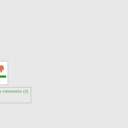
s
w comments (2)