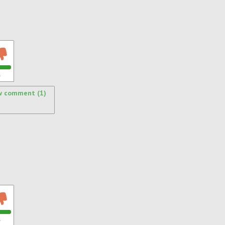
s
w comment (1)
s