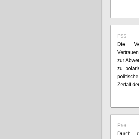
P55
Die Ve
Vertrauen
zur Abwe
zu polar
politisc
Zerfall de
P56
Durch