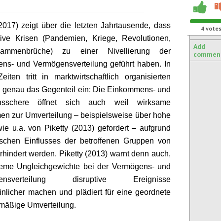
017) zeigt über die letzten Jahrtausende, dass
4
vote
ive Krisen (Pandemien, Kriege, Revolutionen,
Add
usammenbrüche) zu einer Nivellierung der
commen
ns- und Vermögensverteilung geführt haben. In
eiten tritt in marktwirtschaftlich organisierten
 genau das Gegenteil ein: Die Einkommens- und
nsschere öffnet sich auch weil wirksame
n zur Umverteilung – beispielsweise über hohe
wie u.a. von
Piketty
(2013) gefordert – aufgrund
ischen Einflusses der betroffenen Gruppen von
rhindert werden.
Piketty
(2013) warnt denn auch,
reme Ungleichgewichte bei der Vermögens- und
mensverteilung
disruptive
Ereignisse
nlicher machen und plädiert für eine geordnete
mäßige Umverteilung.