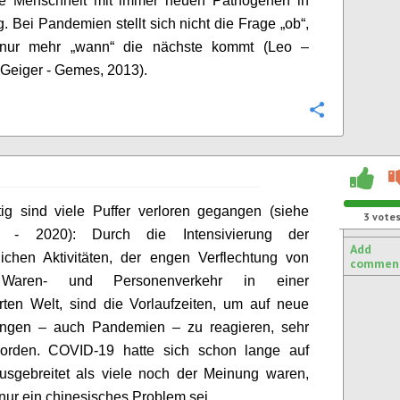
e Menschheit mit immer neuen Pathogenen in
. Bei Pandemien stellt sich nicht die Frage „ob“,
nur mehr „wann“ die nächste kommt (Leo –
Geiger -
Gemes
, 2013).
Configure
tig sind viele Puffer verloren gegangen (siehe
3
vote
n - 2020): Durch die Intensivierung der
Add
tlichen Aktivitäten, der engen Verflechtung von
commen
 Waren- und Personenverkehr in einer
erten Welt, sind die Vorlaufzeiten, um auf neue
ungen – auch Pandemien – zu reagieren, sehr
orden. COVID-19 hatte sich schon lange auf
usgebreitet als viele noch der Meinung waren,
nur ein chinesisches Problem sei.