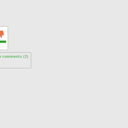
s
w comments (2)