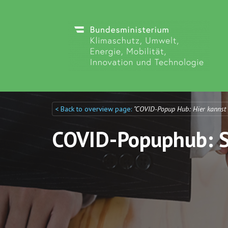
< Back to overview page:
"COVID-Popup Hub: Hier kannst
Discuto
Discuto
COVID-Popuphub: St