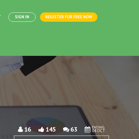
T
SIGN IN
REGISTER FOR FREE NOW
ENDING
16
145
63
04 OCT