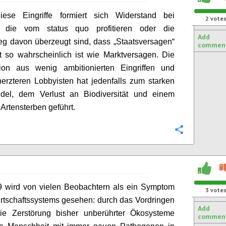
ese Eingriffe formiert sich Widerstand bei
2
vote
n, die vom
status
quo profitieren oder die
Add
eg davon überzeugt sind, dass „Staatsversagen“
commen
 so wahrscheinlich ist wie Marktversagen. Die
ion aus wenig ambitionierten Eingriffen und
rzteren Lobbyisten hat jedenfalls zum starken
del, dem Verlust an Biodiversität und einem
Artensterben geführt.
Configure
 wird von vielen Beobachtern als ein Symptom
3
vote
rtschaftssystems gesehen: durch das Vordringen
Add
ie Zerstörung bisher unberührter Ökosysteme
commen