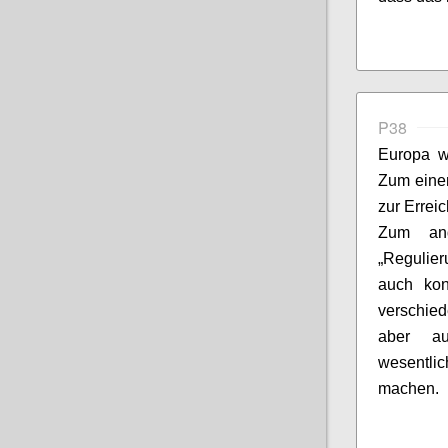
P38
Europa wi
Zum einen
zur Errei
Zum and
„Regulie
auch kon
verschied
aber au
wesentli
machen.