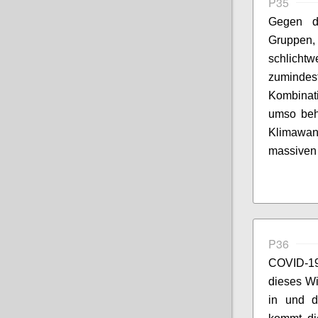
P35
Gegen di
Gruppe
schlichtw
zumindest
Kombinat
umso behe
Klimawan
massiven 
P36
COVID-19
dieses Wi
in und d