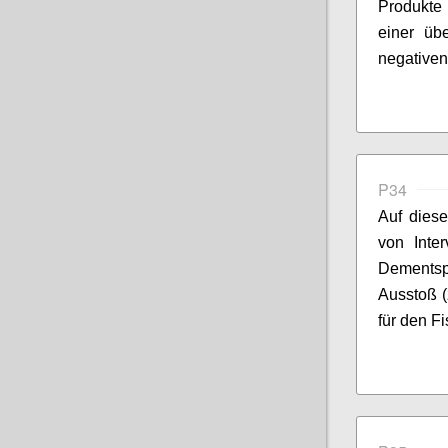
Produkte 
eine
r üb
negative
P34
Auf diese
von Inte
Dementsp
Ausstoß (
für den Fi