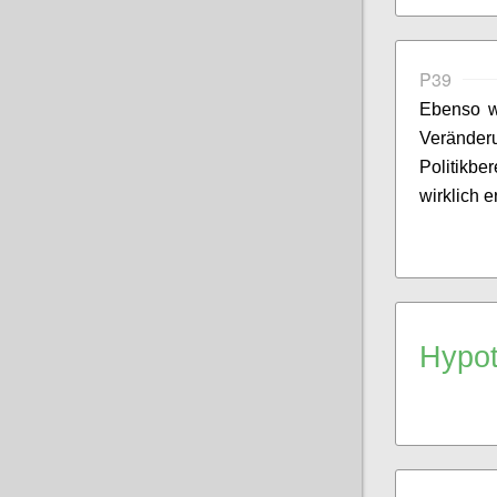
P39
Ebenso w
Veränderu
Politikbe
wirklich e
Hypo