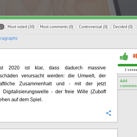
l
Most voted (20)
Most comments (0)
Controversial (0)
Decided (0)
aragraphs
rst 2020 ist klar, dass dadurch massive
2
vote
alschäden verursacht werden: die Umwelt, der
Add
haftliche Zusammenhalt und - mit der jetzt
commen
 Digitalisierungswelle - der freie Wille (
Z
uboff
tehen auf dem Spiel.
Configure