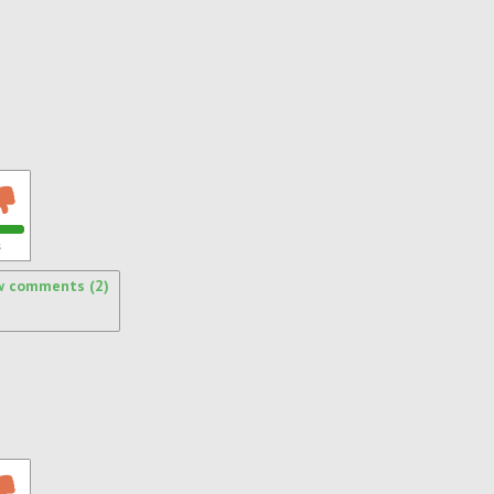
s
w comments (2)