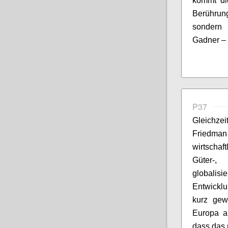
kommt di
Berührung
sondern 
Gadner
– 
P37
Gleichzei
Friedma
wirtschaf
Güter-,
globalisi
Entwickl
kurz gew
Europa a
dass das 