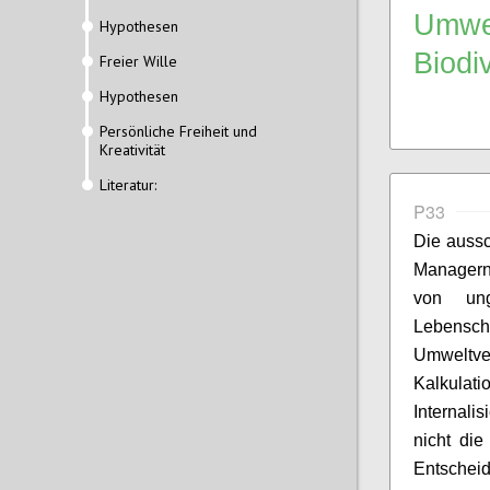
Umwel
Hypothesen
Biodi
Freier Wille
Hypothesen
Persönliche Freiheit und
Kreativität
Literatur:
P33
Die aussc
Managern
von ung
Lebens
Umweltve
Kalkulat
Internali
nicht di
Entsche