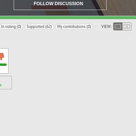
FOLLOW DISCUSSION
VIEW:
In voting (0)
Supported (62)
My contributions (0)
s
t