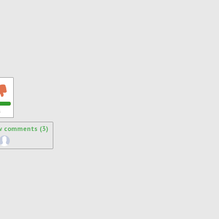
s
w comments (3)