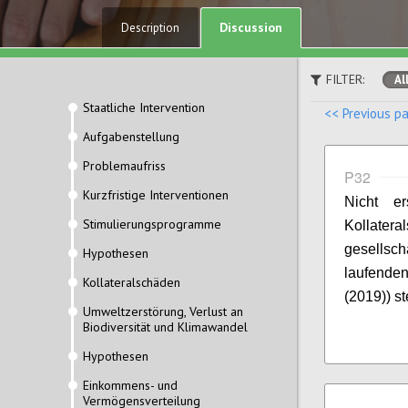
Discussion
Description
FILTER:
Al
Staatliche Intervention
<< Previous p
Aufgabenstellung
Problemaufriss
P32
Kurzfristige Interventionen
Nicht e
Stimulierungsprogramme
Kollater
gesellsc
Hypothesen
laufenden
Kollateralschäden
(2019)) s
Umweltzerstörung, Verlust an
Biodiversität und Klimawandel
Hypothesen
Einkommens- und
Vermögensverteilung