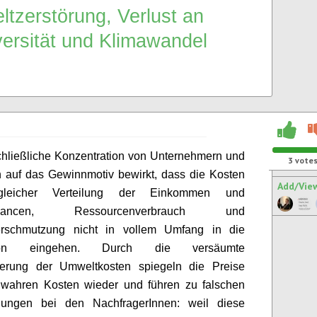
tzerstörung, Verlust an
versität und Klimawandel
hließliche Konzentration von Unternehmern und
3
vote
 auf das Gewinnmotiv
bewirkt, dass die Kosten
Add/Vie
leicher Verteilung der Einkommen und
chancen, Ressourcenverbrauch und
rschmutzung nicht in vollem Umfang in die
ion eingehen.
Durch die versäumte
sierung der Umweltkosten
spiegeln die Preise
e wahren Kosten wieder
und führen zu
falschen
idungen
bei
de
n
NachfragerInnen
: weil diese