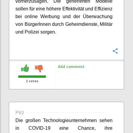
vorherzusagen. Die generierten Modelle
sollen für eine höhere Effektivität und Effizienz
bei online Werbung und der Überwachung
von
BürgerInnen
durch Geheimdienste, Militär
und Polizei sorgen.
Confi
Add comment
2
votes
P62
Di
e großen Technologieunternehmen
sehen
in COVID-19 eine
Chance,
ihre