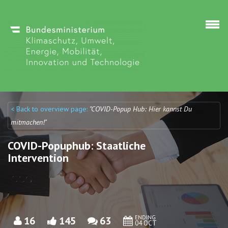
Skip to main content
< Back to overview page:
"COVID-Popup Hub: Hier kannst Du
Discuto
Discuto
mitmachen!"
COVID-Popuphub: Staatliche
Intervention
ENDING
16
145
63
04 OCT