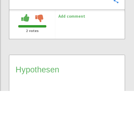
Confi
Add comment
2
votes
Hypothesen