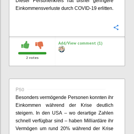
Dieser Personenkreis hat bisher geringere
Einkommensverluste durch COVID-19 erlitten.
Confi
Add/View comment (1)
2
votes
P50
Besonders vermögende Personen konnten ihr
Einkommen während der Krise deutlich
steigern. In den USA – wo derartige Zahlen
schnell verfügbar sind – haben Milliardäre ihr
Vermögen um rund 20% während der Krise