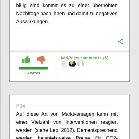
billig sind kommt es zu eine
r überhöhten
Nachfrage
nach ihnen und damit zu negativen
Auswirkungen.
Confi
Add/View comments (3)
3
votes
P34
Auf diese Art von Marktversagen kann mit
einer Vielzahl von Interventionen reagiert
werden (siehe Leo, 2012). Dementsprechend
werden beispielsweise Preise für CO2-