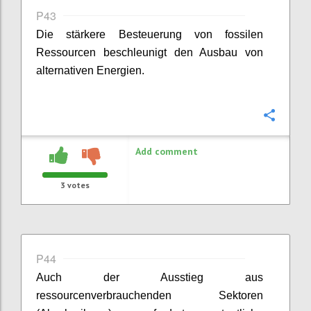
P43
Die stärkere Besteuerung von fossilen
Ressourcen beschleunigt den Ausbau von
alternativen Energien.
Confi
Add comment
3
votes
P44
Auch der Ausstieg aus
ressourcenverbrauchenden Sektoren