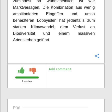
zumindest so wahrscheinlich ist wie
Marktversagen. Die Kombination aus wenig
ambitionierten Eingriffen und umso
beherzteren Lobbyisten hat jedenfalls zum
starken Klimawandel, dem Verlust an
Biodiversität und einem massiven
Artensterben geführt.
Confi
Add comment
2
votes
P36