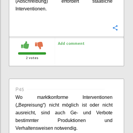
(Abschreibung) erfordert staatliche
Interventionen.
Confi
Add comment
2
votes
P45
Wo marktkonforme Interventionen
(„
Bepreisung
“) nicht möglich ist oder nicht
ausreicht, sind auch
Ge
- und Verbote
bestimmter Produktionen und
Verhaltensweisen notwendig.