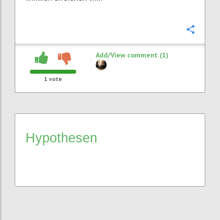
Confi
Add/View comment (1)
1
vote
Hypothesen