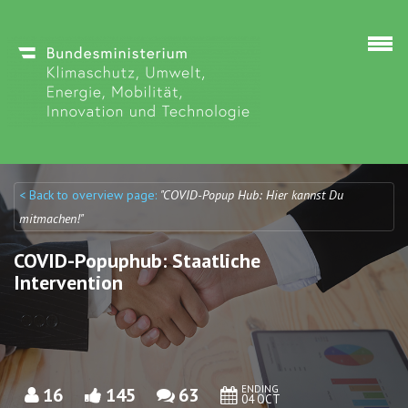
Skip to main content
< Back to overview page:
"COVID-Popup Hub: Hier kannst Du
Discuto
Discuto
mitmachen!"
COVID-Popuphub: Staatliche
Intervention
ENDING
16
145
63
04 OCT