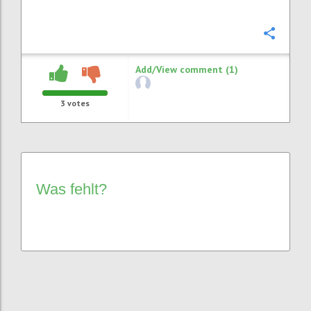
Confi
Add/View comment (1)
3
votes
Was fehlt?