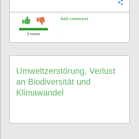
Confi
Add comment
2
votes
Umweltzerstörung, Verlust
an Biodiversität und
Klimawandel