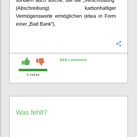
sondern auch solche, die die „Verschrottung“
(Abschreibung) karbonhaltiger
Vermögenswerte ermöglichen (etwa in Form
einer „Bad Bank“).
Confi
Add comment
2
votes
Was fehlt?