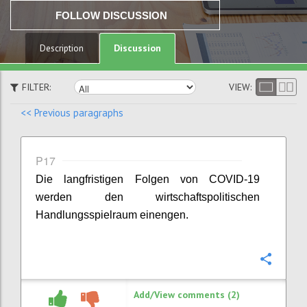
FOLLOW DISCUSSION
Discussion
Description
FILTER:
VIEW:
<< Previous paragraphs
P17
Die langfristigen Folgen von COVID-19
werden den wirtschaftspolitischen
Handlungsspielraum einengen.
Confi
Add/View comments (2)