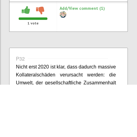
Add/View comment (1)
1
vote
P32
Nicht erst 2020 ist klar, dass dadurch massive
Kollateralschäden verursacht werden: die
Umwelt, der gesellschaftliche Zusammenhalt
und - mit der jetzt laufenden
Digitalisierungswelle - der freie Wille (
Z
uboff
(2019)) stehen auf dem Spiel.
Confi