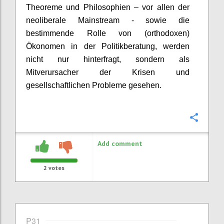
Theoreme und Philosophie
n – vor allen der
neoliberale Mainstream -
sowie d
ie
bestimmende
Rolle von (orthodoxen)
Ökonomen in der Politikberatung
,
werden
nicht nur hinterfragt, sondern als
Mitverursacher der Krisen und
gesellschaftlichen Probleme gesehen
.
Confi
Add comment
2
votes
P31