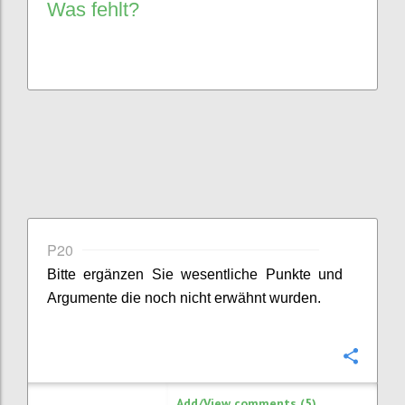
Was fehlt?
P20
Bitte ergänzen Sie
wesentliche
Punkte
und
Argumente
die noch nicht erwähnt wurden.
Confi
Add/View comments (5)