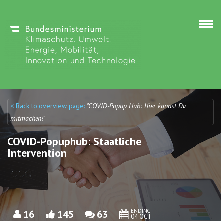
Skip to main content
< Back to overview page:
"COVID-Popup Hub: Hier kannst Du
Discuto
Discuto
mitmachen!"
COVID-Popuphub: Staatliche
Intervention
ENDING
16
145
63
04 OCT