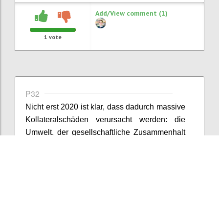
Add/View comment (1)
1
vote
P32
Nicht erst 2020 ist klar, dass dadurch massive
Kollateralschäden verursacht werden: die
Umwelt, der gesellschaftliche Zusammenhalt
und - mit der jetzt laufenden
Digitalisierungswelle - der freie Wille (
Z
uboff
(2019)) stehen auf dem Spiel.
Confi