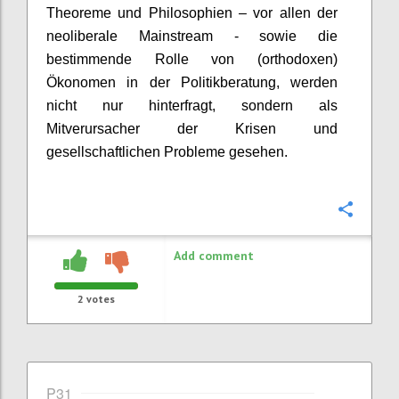
Theoreme und Philosophie
n – vor allen der
neoliberale Mainstream -
sowie d
ie
bestimmende
Rolle von (orthodoxen)
Ökonomen in der Politikberatung
,
werden
nicht nur hinterfragt, sondern als
Mitverursacher der Krisen und
gesellschaftlichen Probleme gesehen
.
Confi
Add comment
2
votes
P31