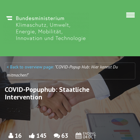
Skip to main content
< Back to overview page:
"COVID-Popup Hub: Hier kannst Du
Discuto
Discuto
mitmachen!"
COVID-Popuphub: Staatliche
Intervention
ENDING
16
145
63
04 OCT