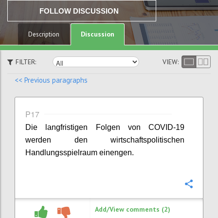
FOLLOW DISCUSSION
Discussion
Description
FILTER:
VIEW:
<< Previous paragraphs
P17
Die langfristigen Folgen von COVID-19
werden den wirtschaftspolitischen
Handlungsspielraum einengen.
Confi
Add/View comments (2)