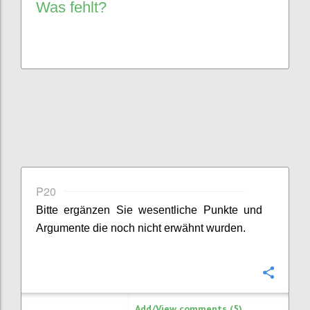
Was fehlt?
P20
Bitte ergänzen Sie
wesentliche
Punkte
und
Argumente
die noch nicht erwähnt wurden.
Confi
Add/View comments (5)