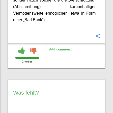
sondern auch solche, die die „Verschrottung“
(Abschreibung) karbonhaltiger
Vermögenswerte ermöglichen (etwa in Form
einer „Bad Bank“).
Confi
Add comment
2
votes
Was fehlt?