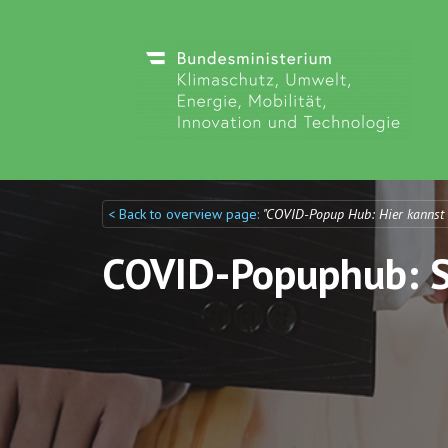
< Back to overview page:
"COVID-Popup Hub: Hier kannst
Discuto
Discuto
COVID-Popuphub: St