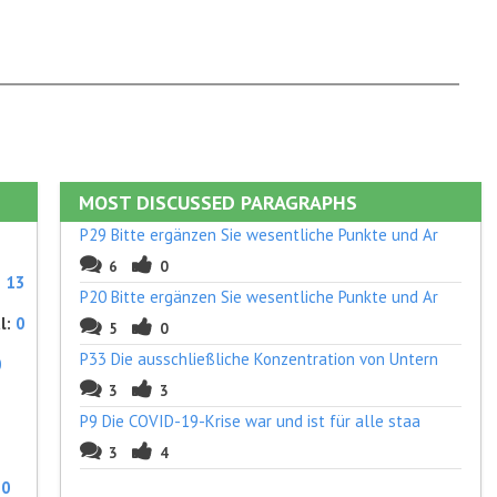
MOST DISCUSSED PARAGRAPHS
P29 Bitte ergänzen Sie wesentliche Punkte und Ar
6
0
:
13
P20 Bitte ergänzen Sie wesentliche Punkte und Ar
l:
0
5
0
P33 Die ausschließliche Konzentration von Untern
0
3
3
P9 Die COVID-19-Krise war und ist für alle staa
3
4
:
0