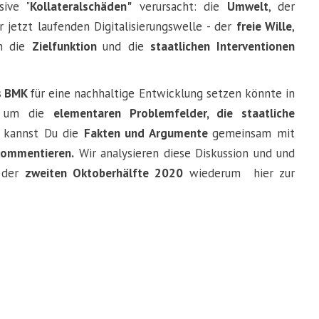
sive "
Kollateralschäden"
verursacht: die
Umwelt
, der
r jetzt laufenden Digitalisierungswelle - der
freie Wille
,
en die
Zielfunktion
und die
staatlichen Interventionen
as BMK
für eine nachhaltige Entwicklung setzen könnte in
es um die
elementaren Problemfelder, die staatliche
0
kannst Du die
Fakten und Argumente
gemeinsam mit
kommentieren.
Wir analysieren diese Diskussion und und
 der
zweiten Oktoberhälfte 2020
wiederum hier zur