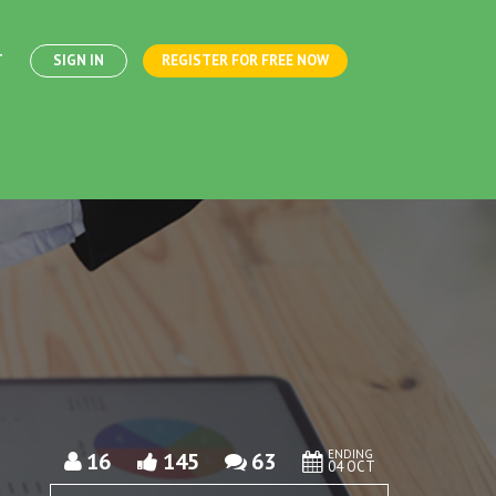
T
SIGN IN
REGISTER FOR FREE NOW
ENDING
16
145
63
04 OCT