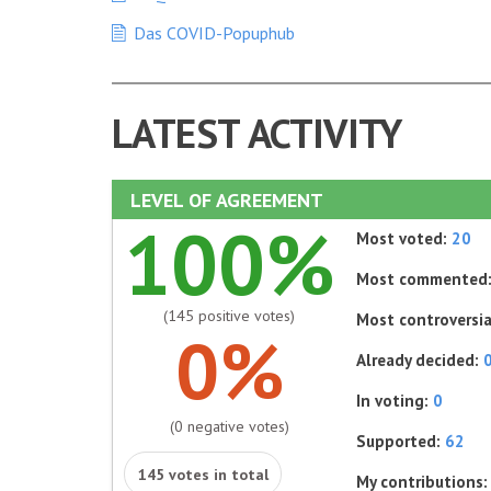
Das COVID-Popuphub
LATEST ACTIVITY
LEVEL OF AGREEMENT
100%
Most voted:
20
Most commented
(145 positive votes)
Most controversia
0%
Already decided:
In voting:
0
(0 negative votes)
Supported:
62
145 votes in total
My contributions