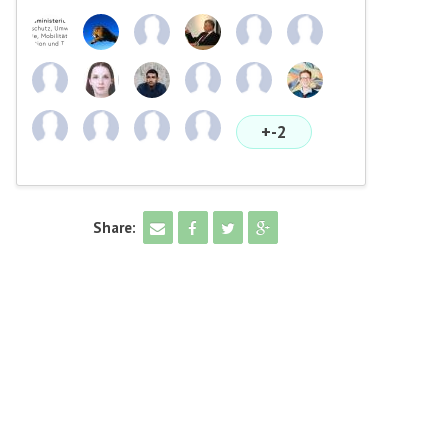
+-2
Share: