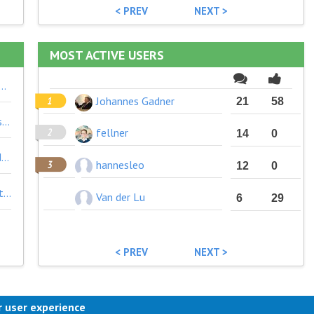
< PREV
NEXT >
MOST ACTIVE USERS
ung und folglich die szenariospezifische Ausarbeitung verbindlicher, wertebasierter Bewertungskriterien und Maßnahmen in einem Beteiligungsprozess der verschiedenen Anspruchsgruppen bis hin zu Regulativen und Gesetzen, die dann im Falle des Falles über einen Krisenmechanismus der Regierung (und des Parlamentes) rasch implementiert werden können.
Johannes Gadner
21
58
Entkoppelung vom Ressourcenverbrauch ist jedenfalls eine Bedingung. Was ist so schön am Wachstum, dass das die zentrale Zielgröße sein soll? Sollte das nicht eher die Restgröße auf dem Weg zu einem nachhaltigen Gesellschafts- und Wirtschaftssystem sein, das versucht u.a. die hier gelisteten Kollateralschäden zu beseitigen?
fellner
14
0
Mein Eindruck ist, dass wir eine zunehmende Polarisierung erleben und der Wertekonsens immer schmaler wird. Wie kommt man zu diesem Konsens bzw. zu dieser Hierarchie?
hannesleo
12
0
Wie macht man das in einer Krise, die unmittelbares Handeln erfordert? Disruptive Ereignisse sind per Definition unvorhergesehen (zumindest der Zeitpunkt) und werden zur Krise, wenn man nicht vorbereitet ist oder das Ereignis nicht versteht. Wie muss die Vorgangsweise sein um einen demokratischen Konsens zu erzeugen?
Van der Lu
6
29
< PREV
NEXT >
r user experience