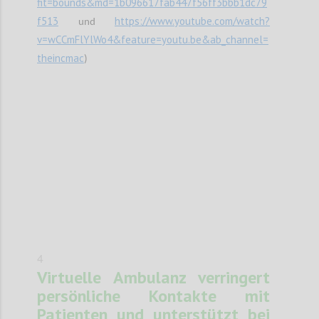
fit=bounds&md=1b096617fab447f56ff3bbb1dc79
f513
https://www.youtube.com/watch?
und
v=wCCmFlYlWo4&feature=youtu.be&ab_channel=
theincmac
)
Confi
4
Virtuelle Ambulanz verringert
persönliche Kontakte mit
Patienten und unterstützt bei