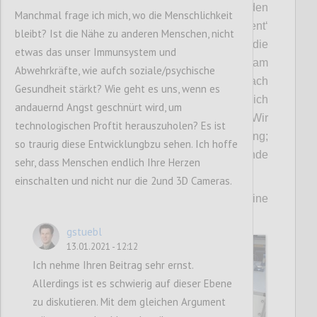
Lebensbereichen abdecken können. Für den
Manchmal frage ich mich, wo die Menschlichkeit
allgemein einsetzbaren ‚Distance Assistent‘
bleibt? Ist die Nähe zu anderen Menschen, nicht
sind wir derzeit am Brainstormen, wie die
etwas das unser Immunsystem und
Kommunikation ‚Halte mehr Abstand!‘ am
Abwehrkräfte, wie aufch soziale/psychische
besten umgesetzt werden könnte. Je nach
Gesundheit stärkt? Wie geht es uns, wenn es
Einsatzgebiet sind wohl vermutlich
andauernd Angst geschnürt wird, um
unterschiedliche Lösungswege sinnvoll: Wir
technologischen Proftit herauszuholen? Es ist
denken derzeit an Monitor-Visualisierung;
so traurig diese Entwicklungbzu sehen. Ich hoffe
Licht; akustische Signale; vibrierende
sehr, dass Menschen endlich Ihre Herzen
Wearables, ...
einschalten und nicht nur die 2und 3D Cameras.
Wir würden uns über Kommentare und eine
Diskussion hierzu sehr freuen!
gstuebl
13.01.2021 - 12:12
Ich nehme Ihren Beitrag sehr ernst.
Allerdings ist es schwierig auf dieser Ebene
zu diskutieren. Mit dem gleichen Argument