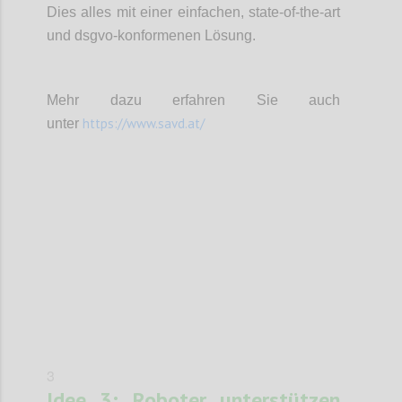
Dies alles mit einer einfachen, state-of-the-art
und dsgvo-konformenen Lösung.
Mehr dazu erfahren Sie auch
https://www.savd.at/
unter
Confi
3
Idee 3: Roboter unterstützen