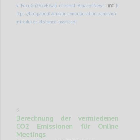
v=FexuGnXVkvE&ab_channel=AmazonNews
h
und
ttps://blog.aboutamazon.com/operations/amazon-
introduces-distance-assistant
Confi
6
Berechnung der vermiedenen
CO2 Emissionen für Online
Meetings