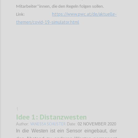
Mitarbeiter*innen, die den Regeln folgen sollen.
https://www.pwc.at/de/aktuelle-
Link:
themen/covid-19-simulator.html
Confi
1
Idee 1: Distanzwesten
VANESSA SCHUSTER
Author:
Date:
02 NOVEMBER 2020
In die Westen ist ein Sensor eingebaut, der