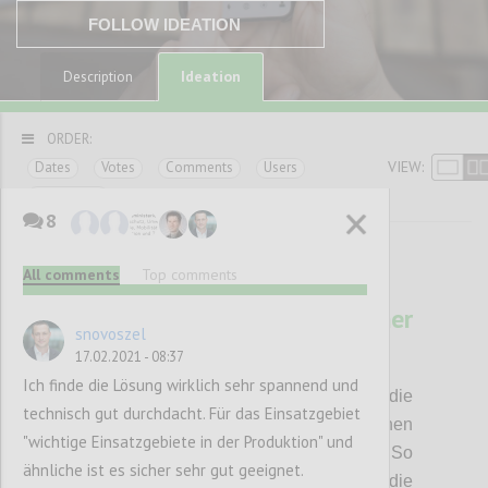
FOLLOW IDEATION
Ideation
Description
ORDER:
VIEW:
Dates
Votes
Comments
Users
Categories
8
All comments
Top comments
12
ViBro - App als dynamischer
snovoszel
Distanzmelder
17.02.2021 - 08:37
SNOVOSZEL
Author:
Date:
16 FEBRUARY 2021
Ich finde die Lösung wirklich sehr spannend und
Die Idee ist eine App zu entwickeln, die
technisch gut durchdacht. Für das Einsatzgebiet
Distanzermittlung zu Peers mit den internen
"wichtige Einsatzgebiete in der Produktion" und
Geschwindigkeitssensoren verbindet. So
ähnliche ist es sicher sehr gut geeignet.
vibriert z.B. das Mobiltelefon jener Person, die