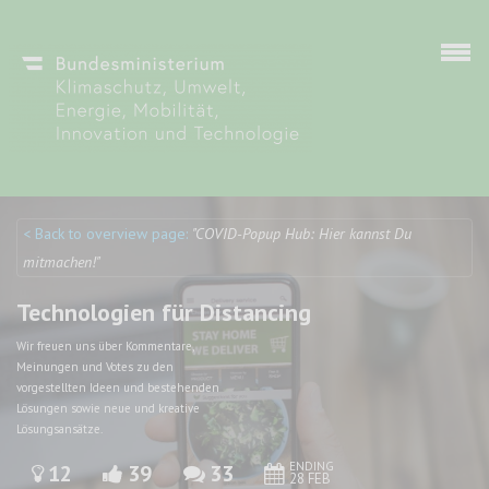
Skip to main content
< Back to overview page:
"COVID-Popup Hub: Hier kannst Du
Discuto
Discuto
mitmachen!"
Technologien für Distancing
Wir freuen uns über Kommentare,
Meinungen und Votes zu den
vorgestellten Ideen und bestehenden
Lösungen sowie neue und kreative
Lösungsansätze.
ENDING
12
39
33
28 FEB