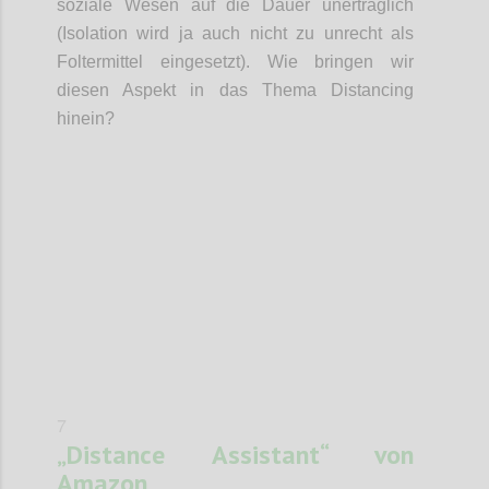
soziale Wesen auf die Dauer unerträglich
(Isolation wird ja auch nicht zu unrecht als
Foltermittel eingesetzt). Wie bringen wir
diesen Aspekt in das Thema Distancing
hinein?
Confi
7
„Distance Assistant“ von
Amazon