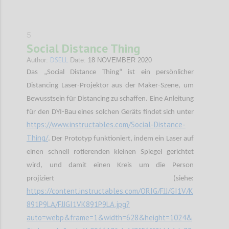
5
Social Distance Thing
DSELL
Author:
Date:
18 NOVEMBER 2020
Das „Social Distance Thing“ ist ein persönlicher
Distancing Laser-Projektor aus der Maker-Szene, um
Bewusstsein für Distancing zu schaffen. Eine Anleitung
für den DYI-Bau eines solchen Geräts findet sich unter
https://www.instructables.com/Social-Distance-
Thing/
. Der Prototyp funktioniert, indem ein Laser auf
einen schnell rotierenden kleinen Spiegel gerichtet
wird, und damit einen Kreis um die Person
projiziert (siehe:
https://content.instructables.com/ORIG/FJJ/GI1V/K
891P9LA/FJJGI1VK891P9LA.jpg?
auto=webp&frame=1&width=628&height=1024&