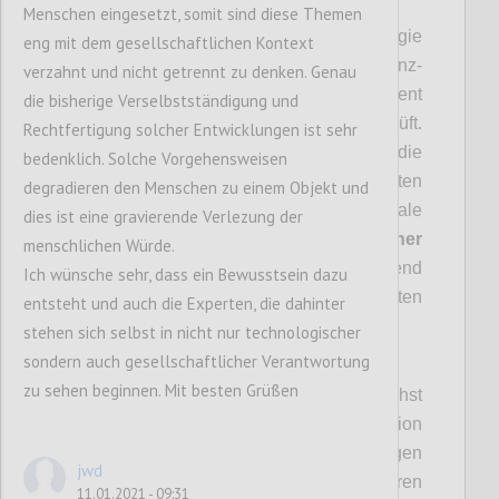
https://youtu.be/RZmOnCFuFYw
IROS)
Menschen eingesetzt, somit sind diese Themen
Aufbauend auf einer soliden Basistechnologie
eng mit dem gesellschaftlichen Kontext
haben wir nun die Möglichkeit, einen Distanz-
verzahnt und nicht getrennt zu denken. Genau
Assistenten herbeizuführen, der permanent
die bisherige Verselbstständigung und
die Distanzen zwischen Personen prüft.
Rechtfertigung solcher Entwicklungen ist sehr
Dieser könnte aktiv werden, falls die
bedenklich. Solche Vorgehensweisen
erforderlichen Distanzen unterschritten
degradieren den Menschen zu einem Objekt und
werden. Das System würde als lokale
dies ist eine gravierende Verlezung der
Recheneinheit (keine Cloud!) mit
einfacher
menschlichen Würde.
2D Kamera
fungieren, wo laufend
Ich wünsche sehr, dass ein Bewusstsein dazu
anonymisierte ortsbezogene Distanzdaten
entsteht und auch die Experten, die dahinter
berechnet werden.
stehen sich selbst in nicht nur technologischer
sondern auch gesellschaftlicher Verantwortung
zu sehen beginnen. Mit besten Grüßen
Der Distanz-Assistent sollte möglichst
wichtige Einsatzgebiete in der Produktion
(Schwerpunkt in unseren bisherigen
jwd
Forschungsarbeiten) aber auch in anderen
11.01.2021 - 09:31