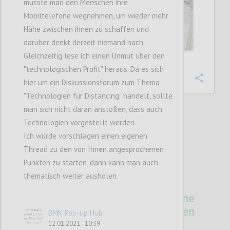
müsste man den Menschen ihre
Mobiltelefone wegnehmen, um wieder mehr
Nähe zwischen ihnen zu schaffen und
darüber denkt derzeit niemand nach.
Gleichzeitig lese ich einen Unmut über den
"technologischen Profit" heraus. Da es sich
Confi
hier um ein Diskussionsforum zum Thema
"Technologien für Distancing" handelt, sollte
man sich nicht daran anstoßen, dass auch
Technologien vorgestellt werden.
2
votes
Ich würde vorschlagen einen eigenen
Thread zu den von Ihnen angesprochenen
Punkten zu starten, dann kann man auch
thematisch weiter ausholen.
10
Technologien für Soziale Nähe
in Zeiten physischen
BMK Pop-up Hub
Distanzhaltens
12.01.2021 - 10:39