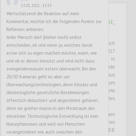
13.01.2021 - 15:55
11
Wertschätzend die Reaktion auf mein
Optical Distance Assistant,
Kommentar, möchte ich die folgenden Punkte zur
made in Austria
Reflexion anbieten:
GSTUEBL
Jeder Mensch darf (bisher noch) selbst
Author:
Date:
11 DECEMBER 2020
Wir beschäftigen uns im Forschungsbereich
entscheiden, ob und wenn ja, welches Gerät
‚kognitive Assistenzsysteme‘ schon seit 2017
er/sie sich zu eigen machen möchte, wann, wie
mit Technologien die es erlauben in
und ob er dieses benützt und wird nicht dazu
menschzentrierten Umgebungen Abstände
zwingendermassen extern überwacht. Bei den
und andere metrische Informationen aus
2D/3D Kameras geht es aber um
gewöhnlichen 2D-Kameras zu ermitteln. Zum
Überwachungstechnologien, derer Einsatz und
Einsatz kommen hierbei AI-basierte
diesbezügliche gesetzliche Bestimmungen
Algorithmen, natürlich ist alles
öffentlich diskuttiert und abgestimmt gehören,
datenschutzkonform.
denn sie greifen massiv in den Privatraum des
Wir konnten das bereits auf hochrangigen
einzelnen. Technologische Entwicklung ist kein
internationalen Konferenzen präsentieren
Naturphänomen und wird von Menschen
(ACM UbiComp, IEEE
vorangetrieben wie auch zwischen den