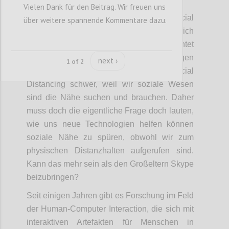
Vielen Dank für den Beitrag. Wir freuen uns
CFRAUENBERGER
Author:
Date:
09 DECEMBER 2020
Das Framing "Technologies for Social
über weitere spannende Kommentare dazu.
Distancing" finde ich grundsätzlich
problematisch. Wer diese Frage stellt, erntet
Technologien, die überwachen, verfolgen
next ›
1 of 2
und bevormunden. Menschen fällt Social
Distancing schwer, weil wir soziale Wesen
sind die Nähe suchen und brauchen. Daher
muss doch die eigentliche Frage doch lauten,
wie uns neue Technologien helfen können
soziale Nähe zu spüren, obwohl wir zum
physischen Distanzhalten aufgerufen sind.
Kann das mehr sein als den Großeltern Skype
beizubringen?
Seit einigen Jahren gibt es Forschung im Feld
der Human-Computer Interaction, die sich mit
interaktiven Artefakten für Menschen in