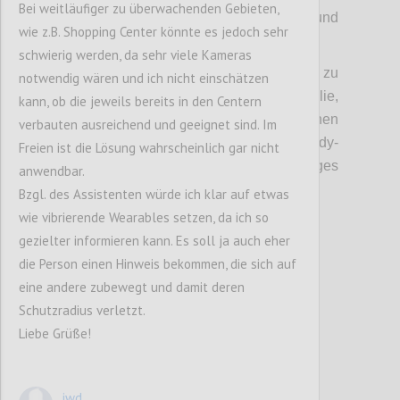
Bei weitläufiger zu überwachenden Gebieten,
sich gerade auf eine andere zubewegt und
wie z.B. Shopping Center könnte es jedoch sehr
damit den Mindestabstand unterschreitet.
schwierig werden, da sehr viele Kameras
Es gibt auch die Möglichkeit Buddy Listen zu
notwendig wären und ich nicht einschätzen
erstellen, sodass die eigene Familie,
kann, ob die jeweils bereits in den Centern
Freunde, etc. nicht dauernd einen
verbauten ausreichend und geeignet sind. Im
Vibrationsalarm auslösen. Ein Buddy-
Freien ist die Lösung wahrscheinlich gar nicht
Listeneintrag kann durch beidseitiges
anwendbar.
Aktivieren in der App erstellt werden.
Bzgl. des Assistenten würde ich klar auf etwas
wie vibrierende Wearables setzen, da ich so
gezielter informieren kann. Es soll ja auch eher
Confi
die Person einen Hinweis bekommen, die sich auf
eine andere zubewegt und damit deren
Schutzradius verletzt.
Liebe Grüße!
jwd