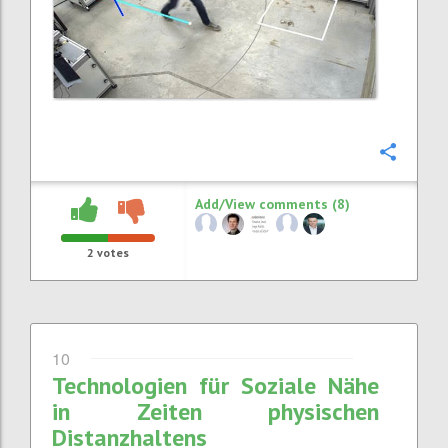
Confi
Add/View comments (8)
2
votes
10
Technologien für Soziale Nähe
in Zeiten physischen
Distanzhaltens