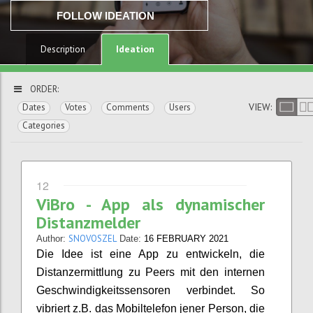
FOLLOW IDEATION
Ideation
Description
ORDER:
VIEW:
Dates
Votes
Comments
Users
Categories
12
ViBro - App als dynamischer
Distanzmelder
SNOVOSZEL
Author:
Date:
16 FEBRUARY 2021
Die Idee ist eine App zu entwickeln, die
Distanzermittlung zu Peers mit den internen
Geschwindigkeitssensoren verbindet. So
vibriert z.B. das Mobiltelefon jener Person, die