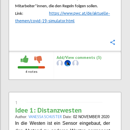
Mitarbeiter*innen, die den Regeln folgen sollen.
https://www.pwc.at/de/aktuelle-
Link:
themen/covid-19-simulator.html
Confi
Add/View comments (3)
4
votes
1
Idee 1: Distanzwesten
VANESSA SCHUSTER
Author:
Date:
02 NOVEMBER 2020
In die Westen ist ein Sensor eingebaut, der