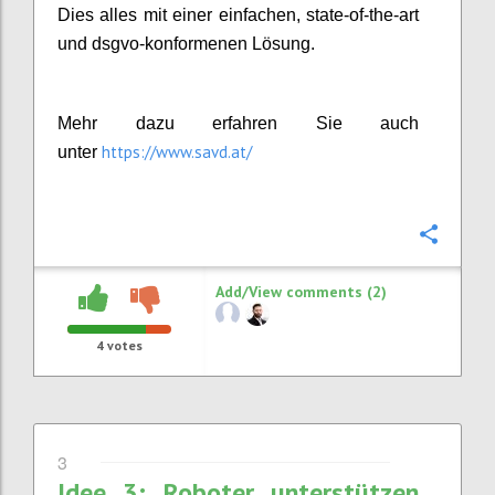
Dies alles mit einer einfachen, state-of-the-art
und dsgvo-konformenen Lösung.
Mehr dazu erfahren Sie auch
https://www.savd.at/
unter
Confi
Add/View comments (2)
4
votes
3
Idee 3: Roboter unterstützen