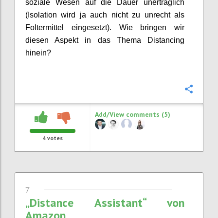
soziale Wesen auf die Dauer unerträglich
(Isolation wird ja auch nicht zu unrecht als
Foltermittel eingesetzt). Wie bringen wir
diesen Aspekt in das Thema Distancing
hinein?
Confi
Add/View comments (5)
4
votes
7
„Distance Assistant“ von
Amazon