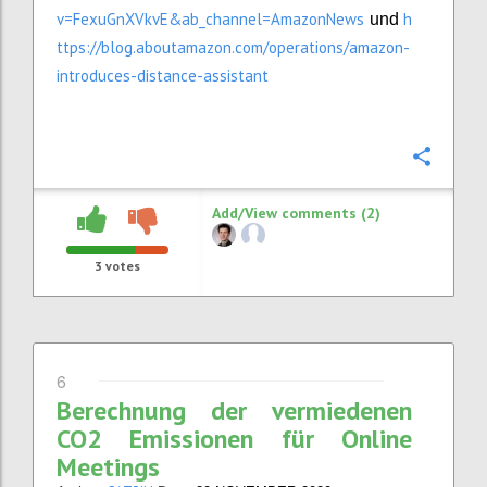
v=FexuGnXVkvE&ab_channel=AmazonNews
h
und
ttps://blog.aboutamazon.com/operations/amazon-
introduces-distance-assistant
Confi
Add/View comments (2)
3
votes
6
Berechnung der vermiedenen
CO2 Emissionen für Online
Meetings