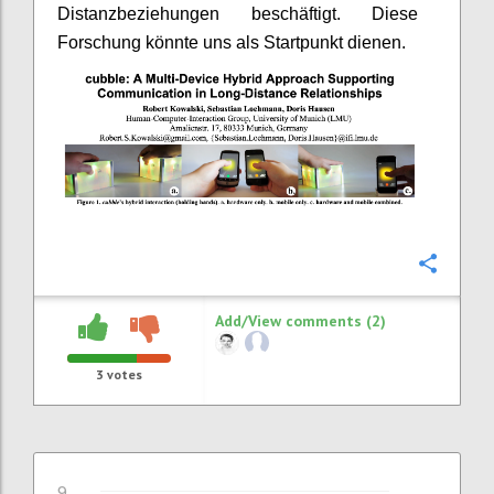
Distanzbeziehungen beschäftigt. Diese
Forschung könnte uns als Startpunkt dienen.
Confi
Add/View comments (2)
3
votes
9