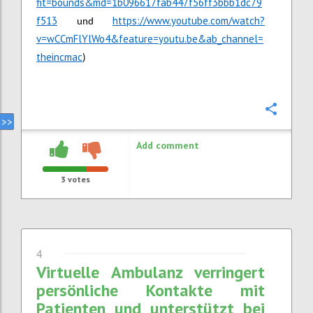
fit=bounds&md=1b096617fab447f56ff3bbb1dc79
f513
https://www.youtube.com/watch?
und
v=wCCmFlYlWo4&feature=youtu.be&ab_channel=
theincmac
)
Confi
Add comment
3
votes
4
Virtuelle Ambulanz verringert
persönliche Kontakte mit
Patienten und unterstützt bei