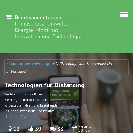
Skip to main content
< Back to overview page:
"COVID-Popup Hub: Hier kannst Du
Discuto
Discuto
mitmachen!"
Technologien für Distancing
Wir freuen uns über Kommentare,
Meinungen und Votes zu den
vorgestellten Ideen und bestehenden
Lösungen sowie neue und kreative
Lösungsansätze.
ENDING
12
39
33
28 FEB