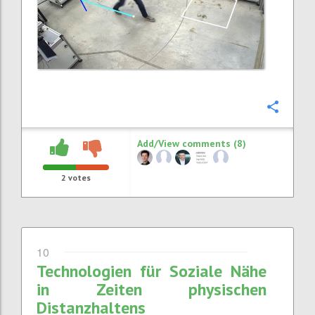
Confi
Add/View comments (8)
2
votes
10
Technologien für Soziale Nähe
in Zeiten physischen
Distanzhaltens