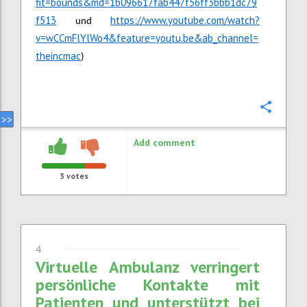
fit=bounds&md=1b096617fab447f56ff3bbb1dc79
f513
https://www.youtube.com/watch?
und
v=wCCmFlYlWo4&feature=youtu.be&ab_channel=
theincmac
)
Confi
Add comment
3
votes
4
Virtuelle Ambulanz verringert
persönliche Kontakte mit
Patienten und unterstützt bei