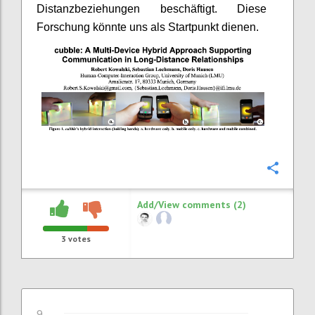
Distanzbeziehungen beschäftigt. Diese
Forschung könnte uns als Startpunkt dienen.
Confi
Add/View comments (2)
3
votes
9