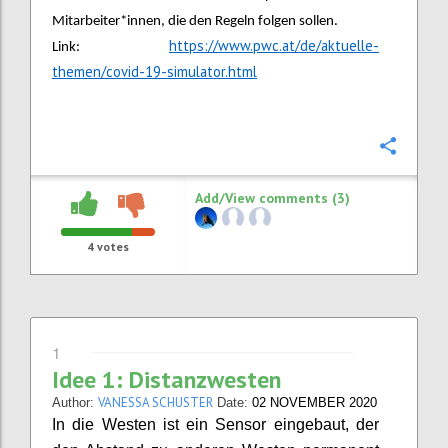
Mitarbeiter*innen, die den Regeln folgen sollen.
https://www.pwc.at/de/aktuelle-
Link:
themen/covid-19-simulator.html
Confi
Add/View comments (3)
4
votes
1
Idee 1: Distanzwesten
VANESSA SCHUSTER
Author:
Date:
02 NOVEMBER 2020
In die Westen ist ein Sensor eingebaut, der