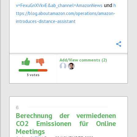
v=FexuGnXVkvE&ab_channel=AmazonNews
h
und
ttps://blog.aboutamazon.com/operations/amazon-
introduces-distance-assistant
Confi
Add/View comments (2)
3
votes
6
Berechnung der vermiedenen
CO2 Emissionen für Online
Meetings