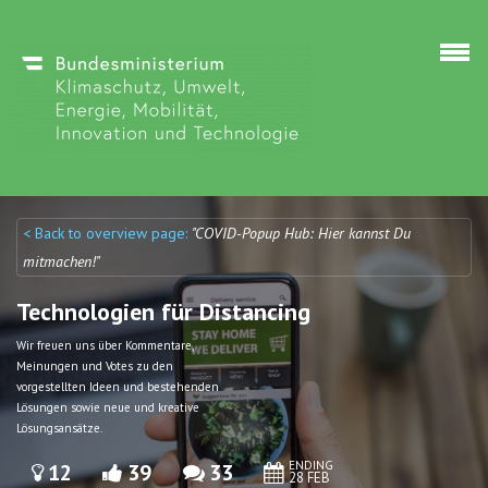
Skip to main content
< Back to overview page:
"COVID-Popup Hub: Hier kannst Du
Discuto
Discuto
mitmachen!"
Technologien für Distancing
Wir freuen uns über Kommentare,
Meinungen und Votes zu den
vorgestellten Ideen und bestehenden
Lösungen sowie neue und kreative
Lösungsansätze.
ENDING
12
39
33
28 FEB