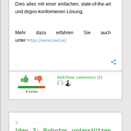
Dies alles mit einer einfachen, state-of-the-art
und dsgvo-konformenen Lösung.
Mehr dazu erfahren Sie auch
https://www.savd.at/
unter
Confi
Add/View comments (2)
4
votes
3
Idee 3: Roboter unterstützen