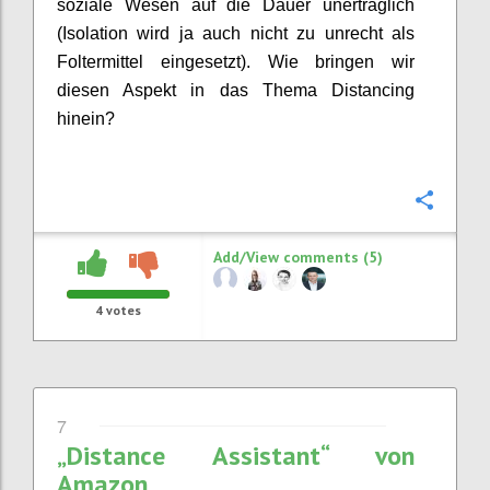
soziale Wesen auf die Dauer unerträglich
(Isolation wird ja auch nicht zu unrecht als
Foltermittel eingesetzt). Wie bringen wir
diesen Aspekt in das Thema Distancing
hinein?
Confi
Add/View comments (5)
4
votes
7
„Distance Assistant“ von
Amazon