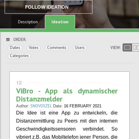
FOLLOW IDEATION
Ideation
Description
ORDER:
VIEW:
Dates
Votes
Comments
Users
Categories
12
ViBro - App als dynamischer
Distanzmelder
SNOVOSZEL
Author:
Date:
16 FEBRUARY 2021
Die Idee ist eine App zu entwickeln, die
Distanzermittlung zu Peers mit den internen
Geschwindigkeitssensoren verbindet. So
vibriert z.B. das Mobiltelefon jener Person, die