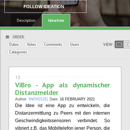
FOLLOW IDEATION
Ideation
Description
ORDER:
VIEW:
Dates
Votes
Comments
Users
Categories
12
ViBro - App als dynamischer
Distanzmelder
SNOVOSZEL
Author:
Date:
16 FEBRUARY 2021
Die Idee ist eine App zu entwickeln, die
Distanzermittlung zu Peers mit den internen
Geschwindigkeitssensoren verbindet. So
vibriert z.B. das Mobiltelefon jener Person, die