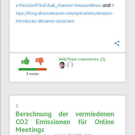
v=FexuGnXVkvE&ab_channel=AmazonNews
h
und
ttps://blog.aboutamazon.com/operations/amazon-
introduces-distance-assistant
Confi
Add/View comments (2)
3
votes
6
Berechnung der vermiedenen
CO2 Emissionen für Online
Meetings