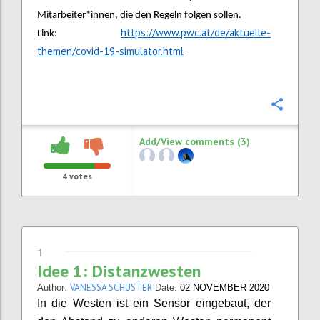
Mitarbeiter*innen, die den Regeln folgen sollen.
https://www.pwc.at/de/aktuelle-
Link:
themen/covid-19-simulator.html
Confi
Add/View comments (3)
4
votes
1
Idee 1: Distanzwesten
VANESSA SCHUSTER
Author:
Date:
02 NOVEMBER 2020
In die Westen ist ein Sensor eingebaut, der