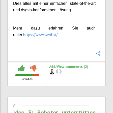
Dies alles mit einer einfachen, state-of-the-art
und dsgvo-konformenen Lösung.
Mehr dazu erfahren Sie auch
https://www.savd.at/
unter
Confi
Add/View comments (2)
4
votes
3
Idee 3: Roboter unterstützen