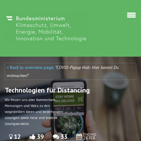
Skip to main content
< Back to overview page:
"COVID-Popup Hub: Hier kannst Du
Discuto
Discuto
mitmachen!"
Technologien für Distancing
Wir freuen uns über Kommentare,
Meinungen und Votes zu den
vorgestellten Ideen und bestehenden
Lösungen sowie neue und kreative
Lösungsansätze.
ENDING
12
39
33
28 FEB