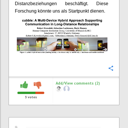
Distanzbeziehungen beschäftigt. Diese
Forschung könnte uns als Startpunkt dienen.
Confi
Add/View comments (2)
3
votes
9