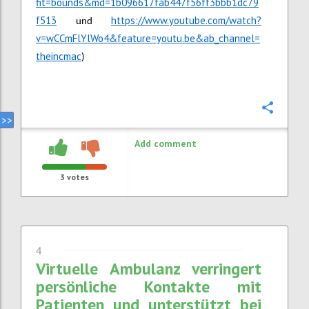
fit=bounds&md=1b096617fab447f56ff3bbb1dc79
f513
https://www.youtube.com/watch?
und
v=wCCmFlYlWo4&feature=youtu.be&ab_channel=
theincmac
)
Confi
Add comment
3
votes
4
Virtuelle Ambulanz verringert
persönliche Kontakte mit
Patienten und unterstützt bei