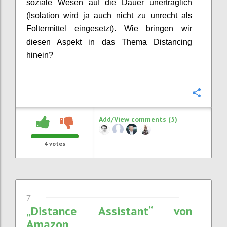
soziale Wesen auf die Dauer unerträglich
(Isolation wird ja auch nicht zu unrecht als
Foltermittel eingesetzt). Wie bringen wir
diesen Aspekt in das Thema Distancing
hinein?
Confi
Add/View comments (5)
4
votes
7
„Distance Assistant“ von
Amazon