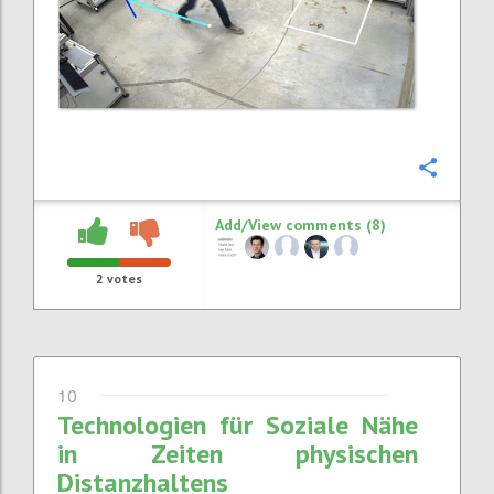
Confi
Add/View comments (8)
2
votes
10
Technologien für Soziale Nähe
in Zeiten physischen
Distanzhaltens