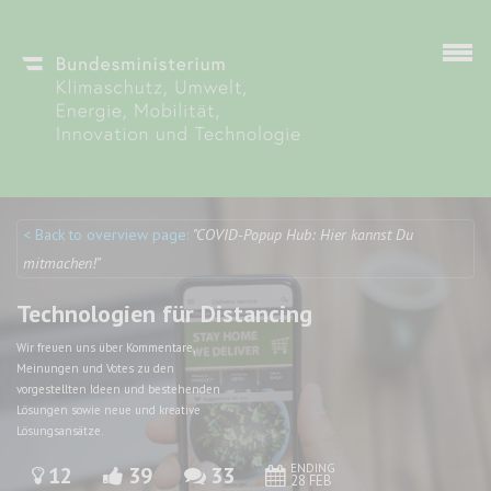
Skip to main content
< Back to overview page:
"COVID-Popup Hub: Hier kannst Du
Discuto
Discuto
mitmachen!"
Technologien für Distancing
Wir freuen uns über Kommentare,
Meinungen und Votes zu den
vorgestellten Ideen und bestehenden
Lösungen sowie neue und kreative
Lösungsansätze.
ENDING
12
39
33
28 FEB