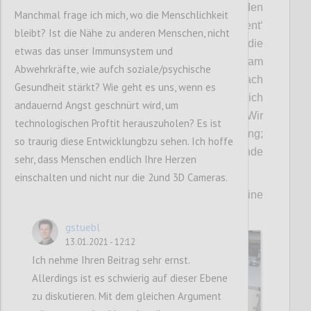
Lebensbereichen abdecken können. Für den
Manchmal frage ich mich, wo die Menschlichkeit
allgemein einsetzbaren ‚Distance Assistent‘
bleibt? Ist die Nähe zu anderen Menschen, nicht
sind wir derzeit am Brainstormen, wie die
etwas das unser Immunsystem und
Kommunikation ‚Halte mehr Abstand!‘ am
Abwehrkräfte, wie aufch soziale/psychische
besten umgesetzt werden könnte. Je nach
Gesundheit stärkt? Wie geht es uns, wenn es
Einsatzgebiet sind wohl vermutlich
andauernd Angst geschnürt wird, um
unterschiedliche Lösungswege sinnvoll: Wir
technologischen Proftit herauszuholen? Es ist
denken derzeit an Monitor-Visualisierung;
so traurig diese Entwicklungbzu sehen. Ich hoffe
Licht; akustische Signale; vibrierende
sehr, dass Menschen endlich Ihre Herzen
Wearables, ...
einschalten und nicht nur die 2und 3D Cameras.
Wir würden uns über Kommentare und eine
Diskussion hierzu sehr freuen!
gstuebl
13.01.2021 - 12:12
Ich nehme Ihren Beitrag sehr ernst.
Allerdings ist es schwierig auf dieser Ebene
zu diskutieren. Mit dem gleichen Argument