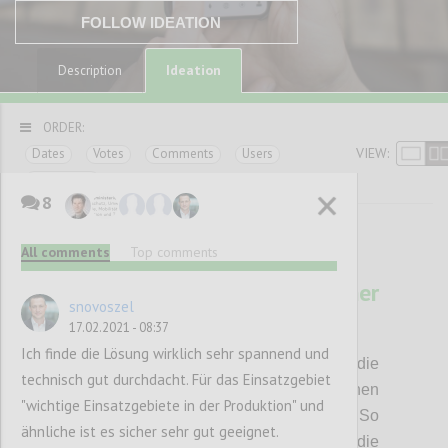
FOLLOW IDEATION
Ideation
Description
ORDER:
VIEW:
Dates
Votes
Comments
Users
Categories
8
All comments
Top comments
12
ViBro - App als dynamischer
snovoszel
Distanzmelder
17.02.2021 - 08:37
SNOVOSZEL
Author:
Date:
16 FEBRUARY 2021
Ich finde die Lösung wirklich sehr spannend und
Die Idee ist eine App zu entwickeln, die
technisch gut durchdacht. Für das Einsatzgebiet
Distanzermittlung zu Peers mit den internen
"wichtige Einsatzgebiete in der Produktion" und
Geschwindigkeitssensoren verbindet. So
ähnliche ist es sicher sehr gut geeignet.
vibriert z.B. das Mobiltelefon jener Person, die