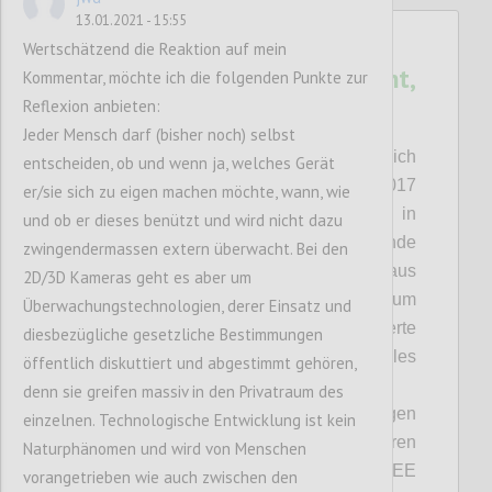
13.01.2021 - 15:55
11
Wertschätzend die Reaktion auf mein
Optical Distance Assistant,
Kommentar, möchte ich die folgenden Punkte zur
made in Austria
Reflexion anbieten:
GSTUEBL
Jeder Mensch darf (bisher noch) selbst
Author:
Date:
11 DECEMBER 2020
Wir beschäftigen uns im Forschungsbereich
entscheiden, ob und wenn ja, welches Gerät
‚kognitive Assistenzsysteme‘ schon seit 2017
er/sie sich zu eigen machen möchte, wann, wie
mit Technologien die es erlauben in
und ob er dieses benützt und wird nicht dazu
menschzentrierten Umgebungen Abstände
zwingendermassen extern überwacht. Bei den
und andere metrische Informationen aus
2D/3D Kameras geht es aber um
gewöhnlichen 2D-Kameras zu ermitteln. Zum
Überwachungstechnologien, derer Einsatz und
Einsatz kommen hierbei AI-basierte
diesbezügliche gesetzliche Bestimmungen
Algorithmen, natürlich ist alles
öffentlich diskuttiert und abgestimmt gehören,
datenschutzkonform.
denn sie greifen massiv in den Privatraum des
Wir konnten das bereits auf hochrangigen
einzelnen. Technologische Entwicklung ist kein
internationalen Konferenzen präsentieren
Naturphänomen und wird von Menschen
(ACM UbiComp, IEEE
vorangetrieben wie auch zwischen den