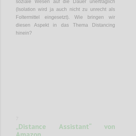
soziale Wesen auf die Dauer unerträglich
(Isolation wird ja auch nicht zu unrecht als
Foltermittel eingesetzt). Wie bringen wir
diesen Aspekt in das Thema Distancing
hinein?
Confi
7
„Distance Assistant“ von
Amazon