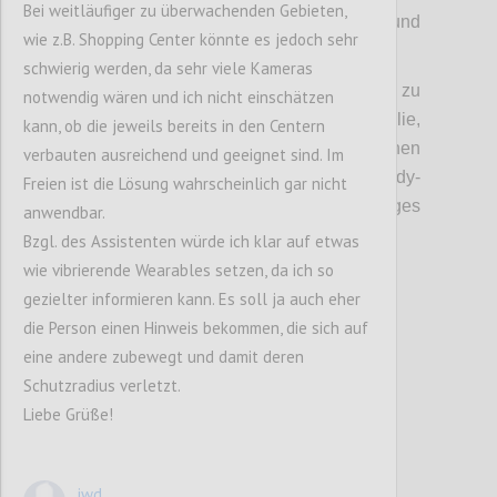
Bei weitläufiger zu überwachenden Gebieten,
sich gerade auf eine andere zubewegt und
wie z.B. Shopping Center könnte es jedoch sehr
damit den Mindestabstand unterschreitet.
schwierig werden, da sehr viele Kameras
Es gibt auch die Möglichkeit Buddy Listen zu
notwendig wären und ich nicht einschätzen
erstellen, sodass die eigene Familie,
kann, ob die jeweils bereits in den Centern
Freunde, etc. nicht dauernd einen
verbauten ausreichend und geeignet sind. Im
Vibrationsalarm auslösen. Ein Buddy-
Freien ist die Lösung wahrscheinlich gar nicht
Listeneintrag kann durch beidseitiges
anwendbar.
Aktivieren in der App erstellt werden.
Bzgl. des Assistenten würde ich klar auf etwas
wie vibrierende Wearables setzen, da ich so
gezielter informieren kann. Es soll ja auch eher
Confi
die Person einen Hinweis bekommen, die sich auf
eine andere zubewegt und damit deren
Schutzradius verletzt.
Liebe Grüße!
jwd