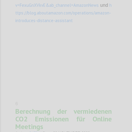
v=FexuGnXVkvE&ab_channel=AmazonNews
h
und
ttps://blog.aboutamazon.com/operations/amazon-
introduces-distance-assistant
Confi
6
Berechnung der vermiedenen
CO2 Emissionen für Online
Meetings