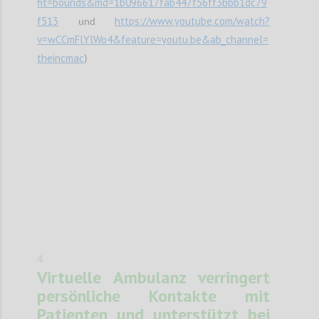
fit=bounds&md=1b096617fab447f56ff3bbb1dc79
f513
https://www.youtube.com/watch?
und
v=wCCmFlYlWo4&feature=youtu.be&ab_channel=
theincmac
)
Confi
4
Virtuelle Ambulanz verringert
persönliche Kontakte mit
Patienten und unterstützt bei