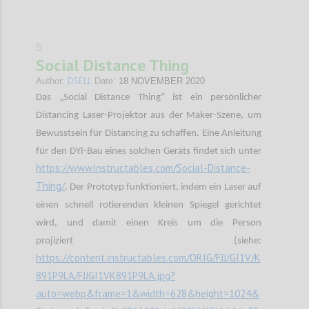
5
Social Distance Thing
DSELL
Author:
Date:
18 NOVEMBER 2020
Das „Social Distance Thing“ ist ein persönlicher
Distancing Laser-Projektor aus der Maker-Szene, um
Bewusstsein für Distancing zu schaffen. Eine Anleitung
für den DYI-Bau eines solchen Geräts findet sich unter
https://www.instructables.com/Social-Distance-
Thing/
. Der Prototyp funktioniert, indem ein Laser auf
einen schnell rotierenden kleinen Spiegel gerichtet
wird, und damit einen Kreis um die Person
projiziert (siehe:
https://content.instructables.com/ORIG/FJJ/GI1V/K
891P9LA/FJJGI1VK891P9LA.jpg?
auto=webp&frame=1&width=628&height=1024&