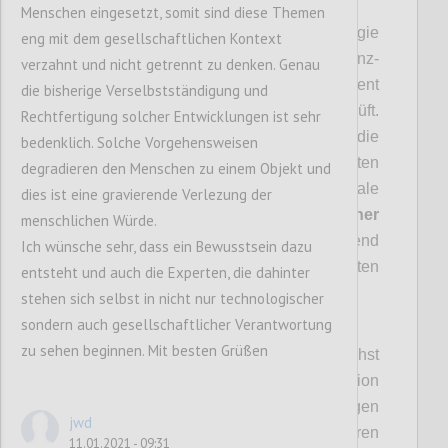
https://youtu.be/RZmOnCFuFYw
IROS)
Menschen eingesetzt, somit sind diese Themen
Aufbauend auf einer soliden Basistechnologie
eng mit dem gesellschaftlichen Kontext
haben wir nun die Möglichkeit, einen Distanz-
verzahnt und nicht getrennt zu denken. Genau
Assistenten herbeizuführen, der permanent
die bisherige Verselbstständigung und
die Distanzen zwischen Personen prüft.
Rechtfertigung solcher Entwicklungen ist sehr
Dieser könnte aktiv werden, falls die
bedenklich. Solche Vorgehensweisen
erforderlichen Distanzen unterschritten
degradieren den Menschen zu einem Objekt und
werden. Das System würde als lokale
dies ist eine gravierende Verlezung der
Recheneinheit (keine Cloud!) mit
einfacher
menschlichen Würde.
2D Kamera
fungieren, wo laufend
Ich wünsche sehr, dass ein Bewusstsein dazu
anonymisierte ortsbezogene Distanzdaten
entsteht und auch die Experten, die dahinter
berechnet werden.
stehen sich selbst in nicht nur technologischer
sondern auch gesellschaftlicher Verantwortung
zu sehen beginnen. Mit besten Grüßen
Der Distanz-Assistent sollte möglichst
wichtige Einsatzgebiete in der Produktion
(Schwerpunkt in unseren bisherigen
jwd
Forschungsarbeiten) aber auch in anderen
11.01.2021 - 09:31