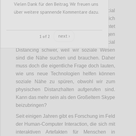
Vielen Dank für den Beitrag. Wir freuen uns
CFRAUENBERGER
Author:
Date:
09 DECEMBER 2020
Das Framing "Technologies for Social
über weitere spannende Kommentare dazu.
Distancing" finde ich grundsätzlich
problematisch. Wer diese Frage stellt, erntet
Technologien, die überwachen, verfolgen
next ›
1 of 2
und bevormunden. Menschen fällt Social
Distancing schwer, weil wir soziale Wesen
sind die Nähe suchen und brauchen. Daher
muss doch die eigentliche Frage doch lauten,
wie uns neue Technologien helfen können
soziale Nähe zu spüren, obwohl wir zum
physischen Distanzhalten aufgerufen sind.
Kann das mehr sein als den Großeltern Skype
beizubringen?
Seit einigen Jahren gibt es Forschung im Feld
der Human-Computer Interaction, die sich mit
interaktiven Artefakten für Menschen in