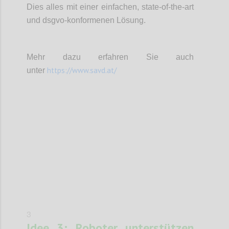
Dies alles mit einer einfachen, state-of-the-art
und dsgvo-konformenen Lösung.
Mehr dazu erfahren Sie auch
https://www.savd.at/
unter
Confi
3
Idee 3: Roboter unterstützen