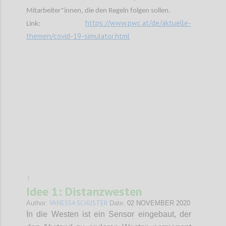
Mitarbeiter*innen, die den Regeln folgen sollen.
https://www.pwc.at/de/aktuelle-
Link:
themen/covid-19-simulator.html
Confi
1
Idee 1: Distanzwesten
VANESSA SCHUSTER
Author:
Date:
02 NOVEMBER 2020
In die Westen ist ein Sensor eingebaut, der