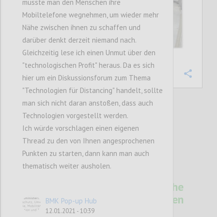
müsste man den Menschen ihre
Mobiltelefone wegnehmen, um wieder mehr
Nähe zwischen ihnen zu schaffen und
darüber denkt derzeit niemand nach.
Gleichzeitig lese ich einen Unmut über den
"technologischen Profit" heraus. Da es sich
Confi
hier um ein Diskussionsforum zum Thema
"Technologien für Distancing" handelt, sollte
man sich nicht daran anstoßen, dass auch
Technologien vorgestellt werden.
2
votes
Ich würde vorschlagen einen eigenen
Thread zu den von Ihnen angesprochenen
Punkten zu starten, dann kann man auch
thematisch weiter ausholen.
10
Technologien für Soziale Nähe
in Zeiten physischen
BMK Pop-up Hub
Distanzhaltens
12.01.2021 - 10:39