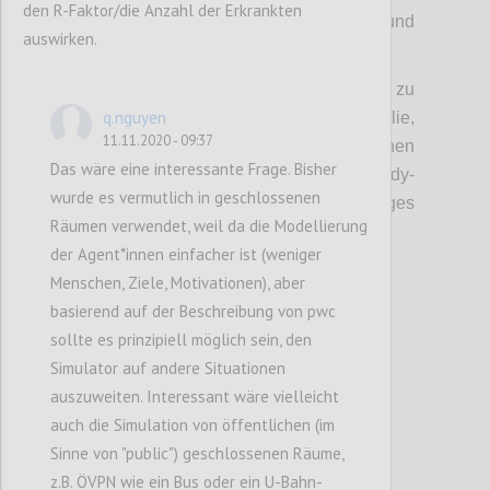
den R-Faktor/die Anzahl der Erkrankten
sich gerade auf eine andere zubewegt und
auswirken.
damit den Mindestabstand unterschreitet.
Es gibt auch die Möglichkeit Buddy Listen zu
q.nguyen
erstellen, sodass die eigene Familie,
11.11.2020 - 09:37
Freunde, etc. nicht dauernd einen
Das wäre eine interessante Frage. Bisher
Vibrationsalarm auslösen. Ein Buddy-
wurde es vermutlich in geschlossenen
Listeneintrag kann durch beidseitiges
Räumen verwendet, weil da die Modellierung
Aktivieren in der App erstellt werden.
der Agent*innen einfacher ist (weniger
Menschen, Ziele, Motivationen), aber
basierend auf der Beschreibung von pwc
Confi
sollte es prinzipiell möglich sein, den
Simulator auf andere Situationen
auszuweiten. Interessant wäre vielleicht
auch die Simulation von öffentlichen (im
Sinne von "public") geschlossenen Räume,
z.B. ÖVPN wie ein Bus oder ein U-Bahn-