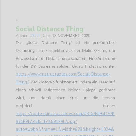
5
Social Distance Thing
DSELL
Author:
Date:
18 NOVEMBER 2020
Das „Social Distance Thing“ ist ein persönlicher
Distancing Laser-Projektor aus der Maker-Szene, um
Bewusstsein für Distancing zu schaffen. Eine Anleitung
für den DYI-Bau eines solchen Geräts findet sich unter
https://www.instructables.com/Social-Distance-
Thing/
. Der Prototyp funktioniert, indem ein Laser auf
einen schnell rotierenden kleinen Spiegel gerichtet
wird, und damit einen Kreis um die Person
projiziert (siehe:
https://content.instructables.com/ORIG/FJJ/GI1V/K
891P9LA/FJJGI1VK891P9LA.jpg?
auto=webp&frame=1&width=628&height=1024&