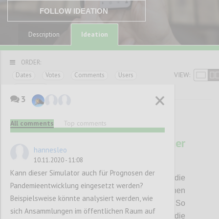
FOLLOW IDEATION
Ideation
Description
ORDER:
VIEW:
Dates
Votes
Comments
Users
Categories
3
All comments
Top comments
12
ViBro - App als dynamischer
hannesleo
Distanzmelder
10.11.2020 - 11:08
SNOVOSZEL
Author:
Date:
16 FEBRUARY 2021
Kann dieser Simulator auch für Prognosen der
Die Idee ist eine App zu entwickeln, die
Pandemieentwicklung eingesetzt werden?
Distanzermittlung zu Peers mit den internen
Beispielsweise könnte analysiert werden, wie
Geschwindigkeitssensoren verbindet. So
sich Ansammlungen im öffentlichen Raum auf
vibriert z.B. das Mobiltelefon jener Person, die