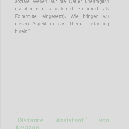
soziale Wesen auf die Dauer unerträglich
(Isolation wird ja auch nicht zu unrecht als
Foltermittel eingesetzt). Wie bringen wir
diesen Aspekt in das Thema Distancing
hinein?
Confi
7
„Distance Assistant“ von
Amazon