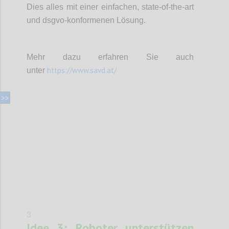
Dies alles mit einer einfachen, state-of-the-art
und dsgvo-konformenen Lösung.
Mehr dazu erfahren Sie auch
https://www.savd.at/
unter
Confi
3
Idee 3: Roboter unterstützen