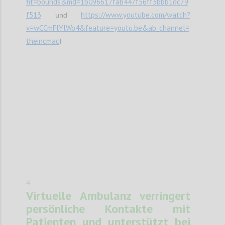
fit=bounds&md=1b096617fab447f56ff3bbb1dc79
f513
https://www.youtube.com/watch?
und
v=wCCmFlYlWo4&feature=youtu.be&ab_channel=
theincmac
)
Confi
4
Virtuelle Ambulanz verringert
persönliche Kontakte mit
Patienten und unterstützt bei