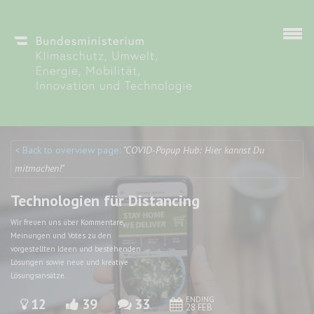
Skip to main content
< Back to overview page:
"COVID-Popup Hub: Hier kannst Du
Discuto
Discuto
mitmachen!"
Technologien für Distancing
Wir freuen uns über Kommentare,
Meinungen und Votes zu den
vorgestellten Ideen und bestehenden
Lösungen sowie neue und kreative
Lösungsansätze.
ENDING
12
39
33
28 FEB