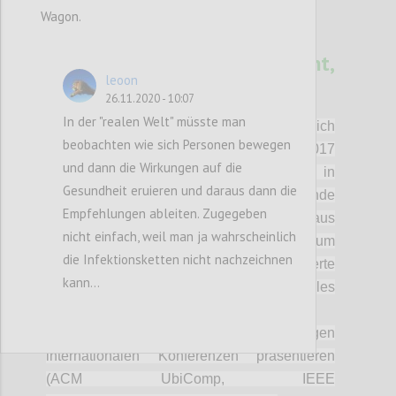
Wagon.
11
Optical Distance Assistant,
leoon
made in Austria
26.11.2020 - 10:07
GSTUEBL
Author:
Date:
11 DECEMBER 2020
In der "realen Welt" müsste man
Wir beschäftigen uns im Forschungsbereich
beobachten wie sich Personen bewegen
‚kognitive Assistenzsysteme‘ schon seit 2017
und dann die Wirkungen auf die
mit Technologien die es erlauben in
Gesundheit eruieren und daraus dann die
menschzentrierten Umgebungen Abstände
Empfehlungen ableiten. Zugegeben
und andere metrische Informationen aus
nicht einfach, weil man ja wahrscheinlich
gewöhnlichen 2D-Kameras zu ermitteln. Zum
die Infektionsketten nicht nachzeichnen
Einsatz kommen hierbei AI-basierte
kann...
Algorithmen, natürlich ist alles
datenschutzkonform.
Wir konnten das bereits auf hochrangigen
internationalen Konferenzen präsentieren
(ACM UbiComp, IEEE