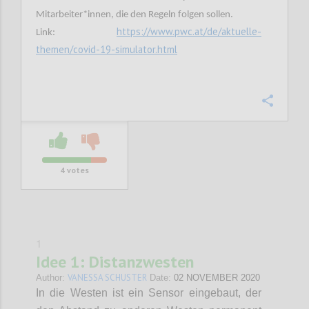
Mitarbeiter*innen, die den Regeln folgen sollen.
https://www.pwc.at/de/aktuelle-
Link:
themen/covid-19-simulator.html
Confi
4
votes
1
Idee 1: Distanzwesten
VANESSA SCHUSTER
Author:
Date:
02 NOVEMBER 2020
In die Westen ist ein Sensor eingebaut, der