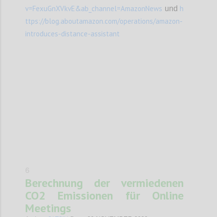
v=FexuGnXVkvE&ab_channel=AmazonNews
h
und
ttps://blog.aboutamazon.com/operations/amazon-
introduces-distance-assistant
Confi
6
Berechnung der vermiedenen
CO2 Emissionen für Online
Meetings