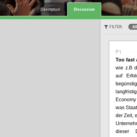
Discussion
Description
FILTER:
Al
P1
Too fast 
wie z.B
d
auf Erfo
begünst
langfrist
Economy o
was Staa
der Zeit, 
Unterneh
dieser 