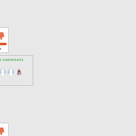
s
w comments