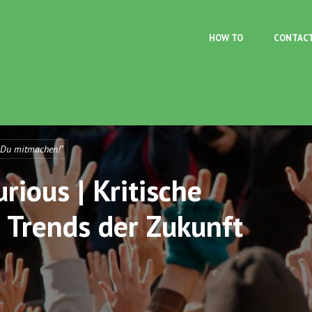
Skip to main content
HOW TO
CONTAC
 Du mitmachen!"
rious | Kritische
 Trends der Zukunft