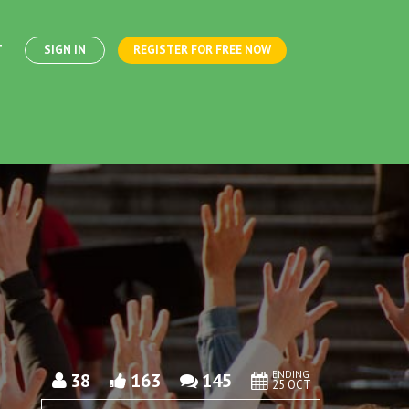
T
SIGN IN
REGISTER FOR FREE NOW
ENDING
38
163
145
25 OCT