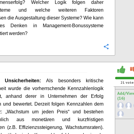
hmenserfolg? Welcher Logik folgen daher
ysteme und welche weiteren Faktoren
se
n
die Ausgestaltung dieser Systeme? Wie
kann
stiges Denken in Management-Bonussysteme
iert werden?
Configure
he Unsicherheiten:
Als besonders kritische
21
vote
eit
wurde die vorherrschende Kennzahlenlogik
Add/Vie
iert, anhand derer in Unternehmen der Erfolg
(16)
 und bewertet. Derzeit folgen Kennzahlen dem
z: „Wachstum um jeden Preis“ und bestehen
chlich aus monetären und kurzfristigen
n (z.B. Effizienzssteigerung, Wachstumsraten).