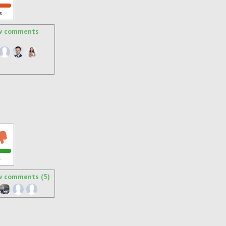
s
w comments
s
w comments (5)