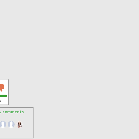
s
w comments