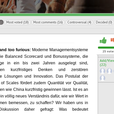
l
Most voted (18)
Most comments (16)
Controversial (4)
Decided (0)
and too furious:
Moderne Managementsysteme
25
vote
ie Balanced Scorecard und Bonussysteme, die
Add/Vie
lge in ein bis
zwei Jahren ausgelegt sind,
(22)
igen kurzfristiges Denken und
zerstören
ige Lösungen und Innovation. Das Postulat der
f Scales fördert zudem Quantität vor Qualität,
ten
wie China kurzfristig gewinnen lässt. Ist es an
ein völlig neues
Verständnis dafür, wie wir Wert in
men bemessen, zu
schaffen?
Wir haben uns in
Diskussion daher gefragt:
Was bedeutet