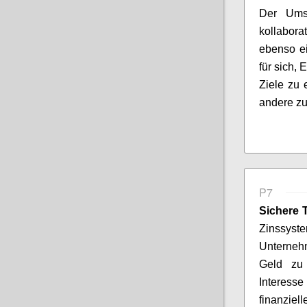
Der Umst
kollabora
ebenso ei
für sich,
Ziele zu 
andere zu
P7
Sichere
Zinssyst
Unternehm
Geld zu 
Interess
finanziel