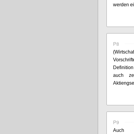
werden ein
P8
(W
irtscha
Vorschri
Definition
auch ze
A
ktiengset
P9
Auch d