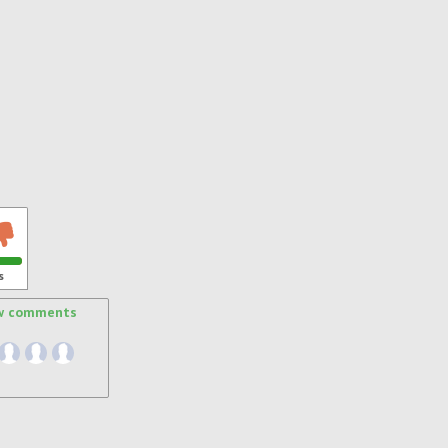
s
w comments