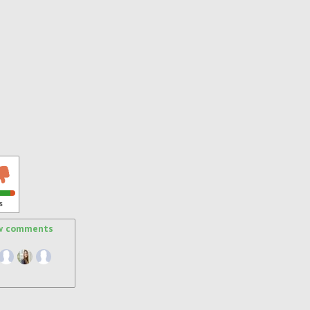
s
w comments