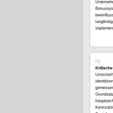
Unterne
Bonuss
beeinflus
langfri
implement
P2
Kritisc
Unsicherh
identifz
gemessen
Grundsat
hauptsä
Kennzahle