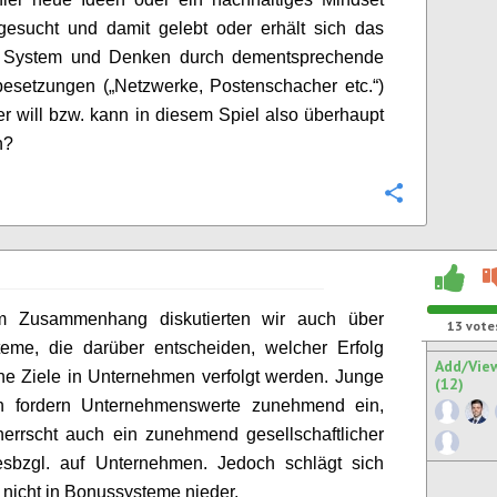
gesucht und
damit
gelebt
oder erhält sich das
e System
und Denken
durch dementsprechende
besetzungen
(„Netzwerke, Postenschacher etc.“)
er will bzw. kann in diesem Spiel
also überhaupt
n?
Configure
m Zusammenhang diskutierten wir auch über
13
vote
teme, die darüber entscheiden, welcher Erfolg
Add/Vie
e Ziele in Unternehmen verfolgt werden. Junge
(12)
 fordern Unternehmenswerte zunehmend ein,
herrscht auch ein zunehmend gesellschaftlicher
esbzgl. auf Unternehmen. Jedoch schlägt sich
 nicht in Bonussysteme nieder.