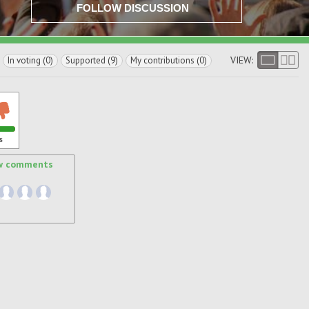
FOLLOW DISCUSSION
VIEW:
In voting (0)
Supported (9)
My contributions (0)
s
w comments