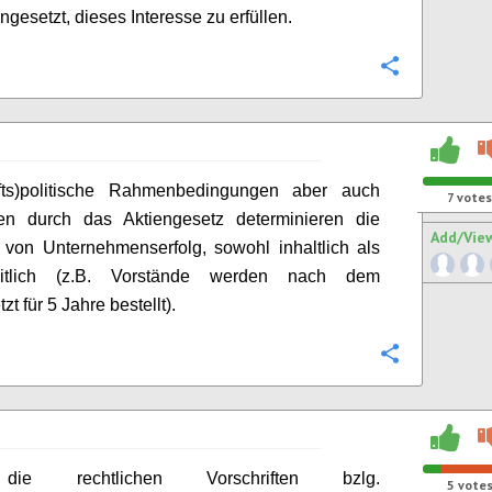
gesetzt, dieses Interesse zu erfüllen.
Configure
fts
)
p
olitische Rahmenbedingungen aber auch
7
votes
ften durch das Aktiengesetz determinieren die
Add/Vie
von Unternehmenserfolg, sowohl inhaltlich als
itlich (z.B. Vorstände werden nach
dem
zt für 5 Jahre bestellt).
Configure
ie rechtlichen Vorschriften bzlg.
5
vote