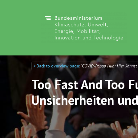
< Back to overview page:
"COVID-Popup Hub: Hier kannst
Discuto
Discuto
Too Fast And Too Fu
Unsicherheiten und