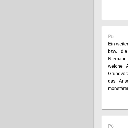
P5
Ein weiter
bzw. die
Niemand 
welche 
Grundvora
das Anse
monetäre
P6