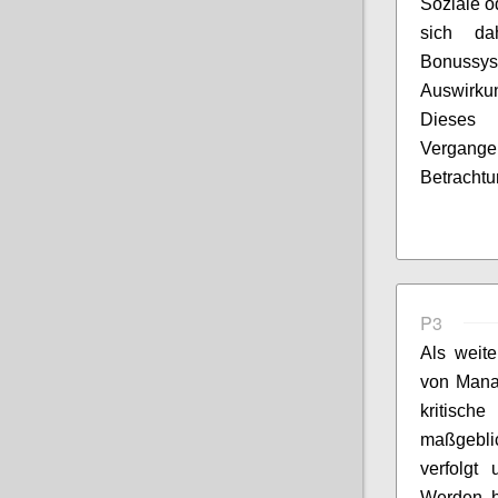
Soziale o
sich d
Bonussys
Auswirku
Diese
Vergange
Betracht
P3
Als weit
von Mana
kritisch
maßgebli
verfolgt
Werden h