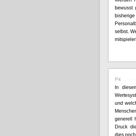
bewusst 
bisherig
Personal
selbst. W
mitspiele
P4
In diese
Wertesys
und welch
Menschen
generell 
Druck di
dies noch