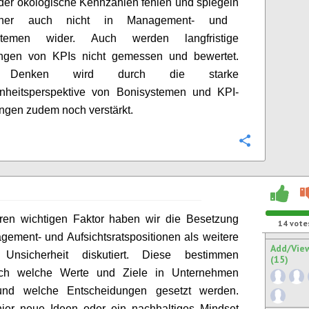
der ökologische Kennzahlen fehlen und
spiegeln
aher auch nicht in
Management- und
teme
n
wider. Auch werden langfristige
ngen von KPIs nicht gemessen und bewertet.
s Denken wird durch die starke
nheitsperspektive von Bonisystemen und KPI-
ungen
zudem
noch v
erstärkt.
Configure
eren wichtigen Faktor haben wir
die Besetzung
14
vote
gement- und Aufsichtsratspo
sitionen
als weitere
Add/Vie
e Unsicherheit diskutiert. Diese bestimmen
(15)
ch welche Werte und Ziele in Unternehmen
 und welche Entscheidungen gesetzt werden.
ier neue Ideen
oder
ein nachhaltiges Mindset