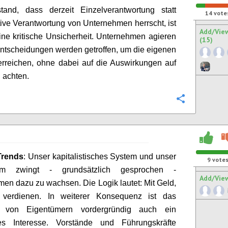
and, dass derzeit Einzelverantwortung statt
14
vote
tive Verantwortung von Unternehmen herrscht, ist
Add/Vie
ne kritische Unsicherheit.
Unternehmen agieren
(15)
 Entscheidungen werden getroffen, um die eigenen
erreichen, ohne dabei auf die Auswirkungen auf
 achten.
Configure
Trends
:
Unser kapitalistische
s
System und unser
9
vote
em zwingt
-
grundsätzlich gesprochen
-
Add/Vie
en dazu zu wachsen. Die Logik lautet
:
Mit Geld,
verdienen. In weitere
r
Konsequenz ist das
e von Eigentümern vordergründig auch ein
les Interesse
.
Vorstände und Führungskräfte