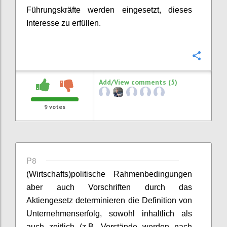
Führungskräfte werden eingesetzt, dieses
Interesse zu erfüllen.
Confi
Add/View comments (5)
9
votes
P8
(W
irtschafts
)
p
olitische Rahmenbedingungen
aber auch Vorschriften durch das
Aktiengesetz determinieren die
Definition
von
Unternehmenserfolg, sowohl inhaltlich als
auch zeitlich (z.B. Vorstände werden nach