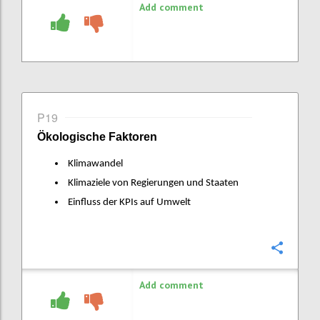
Add comment
P19
Ökologische Faktoren
Klimawandel
Klimaziele von Regierungen und Staaten
Einfluss der KPIs auf Umwelt
Confi
Add comment