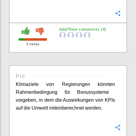
Confi
Add/View comments (4)
5
votes
P10
Klimaziele von Regierungen
kön
n
ten
Rahmenbedingung für Bonussysteme
vor
geben, in dem
die
Auswirkungen von KPIs
auf die Umwelt miteinberechnet werden.
Confi