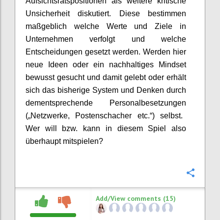
Aufsichtsratspo
sitionen
als weitere kritische
Unsicherheit diskutiert. Diese bestimmen
maßgeblich welche Werte und Ziele in
Unternehmen verfolgt und welche
Entscheidungen gesetzt werden. Werden hier
neue Ideen
oder
ein nachhaltiges Mindset
bewusst gesucht und
damit
gelebt
oder erhält
sich das bisherige System
und Denken
durch
dementsprechende Personalbesetzungen
(„Netzwerke, Postenschacher etc.“)
selbst.
Wer will bzw. kann in diesem Spiel
also
überhaupt
mitspielen?
Confi
Add/View comments (15)