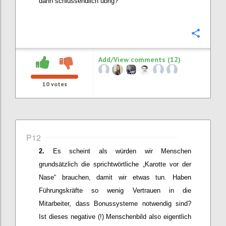
dann schlussendlich übrig?
Confi
Add/View comments (12)
10
votes
P12
Es scheint als würden wir Menschen
grundsätzlich die sprichtwörtliche „Karotte vor der
Nase“ brauchen, damit wir etwas tun. Haben
Führungskräfte so wenig Vertrauen in die
Mitarbeiter, dass Bonussysteme notwendig sind?
Ist dieses negative (!) Menschenbild also
eigentlich