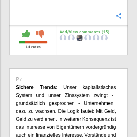
Confi
Add/View comments (15)
14
votes
P7
Sichere
Trends
:
Unser kapitalistische
s
System und unser Zinssystem zwingt
-
grundsätzlich gesprochen
-
Unternehmen
dazu zu wachsen. Die Logik lautet
:
Mit Geld,
Geld zu verdienen. In weitere
r
Konsequenz ist
das Interesse von Eigentümern vordergründig
auch ein finanzielles Interesse
.
Vorstände und