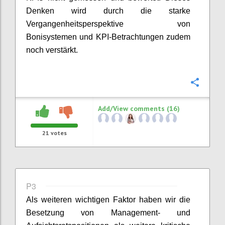
Denken wird durch die starke
Vergangenheitsperspektive von
Bonisystemen und KPI-Betrachtungen
zudem
noch v
erstärkt.
Confi
Add/View comments (16)
21
votes
P3
Als weiteren wichtigen Faktor haben wir
die
Besetzung von Management- und