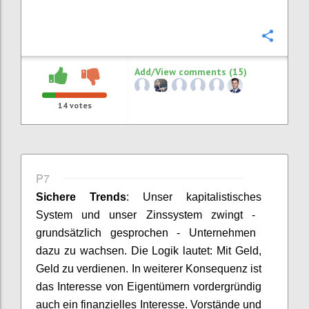
Confi
Add/View comments (15)
14
votes
P7
Sichere
Trends
:
Unser kapitalistische
s
System und unser Zinssystem zwingt
-
grundsätzlich gesprochen
-
Unternehmen
dazu zu wachsen. Die Logik lautet
:
Mit Geld,
Geld zu verdienen. In weitere
r
Konsequenz ist
das Interesse von Eigentümern vordergründig
auch ein finanzielles Interesse
.
Vorstände und