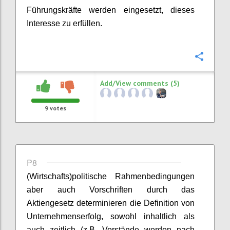
Führungskräfte werden eingesetzt, dieses
Interesse zu erfüllen.
Confi
Add/View comments (5)
9
votes
P8
(W
irtschafts
)
p
olitische Rahmenbedingungen
aber auch Vorschriften durch das
Aktiengesetz determinieren die
Definition
von
Unternehmenserfolg, sowohl inhaltlich als
auch zeitlich (z.B. Vorstände werden nach