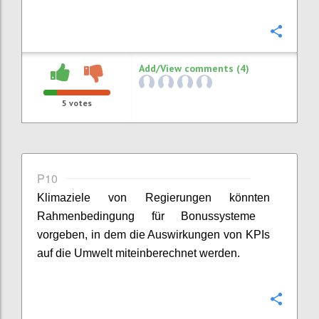
Confi
Add/View comments (4)
5
votes
P10
Klimaziele von Regierungen
kön
n
ten
Rahmenbedingung für Bonussysteme
vor
geben, in dem
die
Auswirkungen von KPIs
auf die Umwelt miteinberechnet werden.
Confi