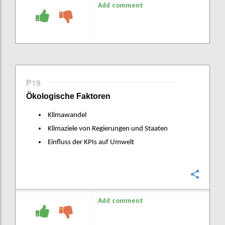
Add comment
P19
Ökologische Faktoren
Klimawandel
Klimaziele von Regierungen und Staaten
Einfluss der KPIs auf Umwelt
Confi
Add comment