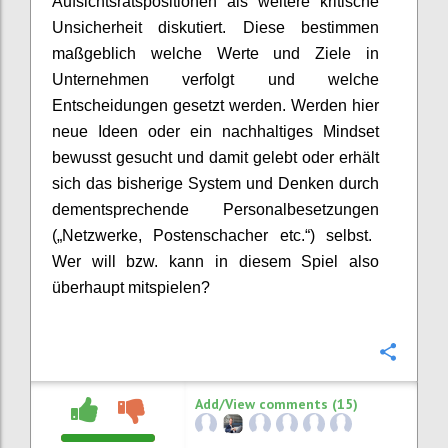
Aufsichtsratspo
sitionen
als weitere kritische
Unsicherheit diskutiert. Diese bestimmen
maßgeblich welche Werte und Ziele in
Unternehmen verfolgt und welche
Entscheidungen gesetzt werden. Werden hier
neue Ideen
oder
ein nachhaltiges Mindset
bewusst gesucht und
damit
gelebt
oder erhält
sich das bisherige System
und Denken
durch
dementsprechende Personalbesetzungen
(„Netzwerke, Postenschacher etc.“)
selbst.
Wer will bzw. kann in diesem Spiel
also
überhaupt
mitspielen?
Confi
Add/View comments (15)