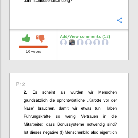
dann schlussendlich übrig?
Confi
Add/View comments (12)
10
votes
P12
Es scheint als würden wir Menschen
grundsätzlich die sprichtwörtliche „Karotte vor der
Nase“ brauchen, damit wir etwas tun. Haben
Führungskräfte so wenig Vertrauen in die
Mitarbeiter, dass Bonussysteme notwendig sind?
Ist dieses negative (!) Menschenbild also
eigentlich