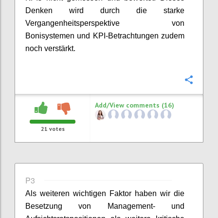
Denken wird durch die starke
Vergangenheitsperspektive von
Bonisystemen und KPI-Betrachtungen
zudem
noch v
erstärkt.
Confi
Add/View comments (16)
21
votes
P3
Als weiteren wichtigen Faktor haben wir
die
Besetzung von Management- und