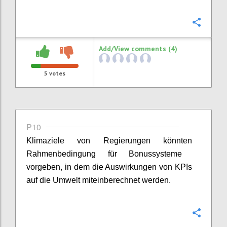
Confi
Add/View comments (4)
5
votes
P10
Klimaziele von Regierungen
kön
n
ten
Rahmenbedingung für Bonussysteme
vor
geben, in dem
die
Auswirkungen von KPIs
auf die Umwelt miteinberechnet werden.
Confi