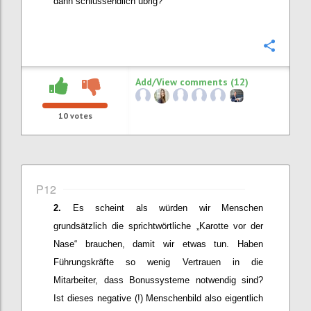
dann schlussendlich übrig?
Confi
Add/View comments (12)
10
votes
P12
Es scheint als würden wir Menschen
grundsätzlich die sprichtwörtliche „Karotte vor der
Nase“ brauchen, damit wir etwas tun. Haben
Führungskräfte so wenig Vertrauen in die
Mitarbeiter, dass Bonussysteme notwendig sind?
Ist dieses negative (!) Menschenbild also
eigentlich