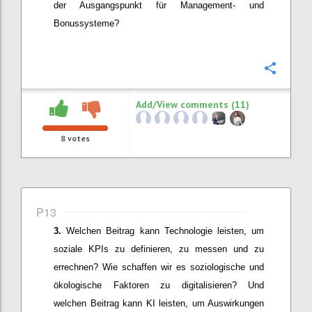
der
Ausgangspunkt für
Management- und
Bonussysteme?
Confi
Add/View comments (11)
8
votes
P13
Welchen Beitrag kann Technologie leisten, um
soziale KPIs zu definieren, zu messen und zu
errechnen? Wie schaffen wir es soziologische und
ökologische Faktoren zu digitalisieren? Und
welchen Beitrag kann KI leisten
, um
Auswirkungen