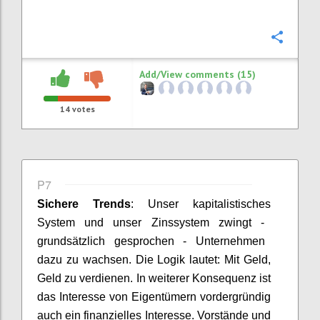
Confi
Add/View comments (15)
14
votes
P7
Sichere
Trends
:
Unser kapitalistische
s
System und unser Zinssystem zwingt
-
grundsätzlich gesprochen
-
Unternehmen
dazu zu wachsen. Die Logik lautet
:
Mit Geld,
Geld zu verdienen. In weitere
r
Konsequenz ist
das Interesse von Eigentümern vordergründig
auch ein finanzielles Interesse
.
Vorstände und