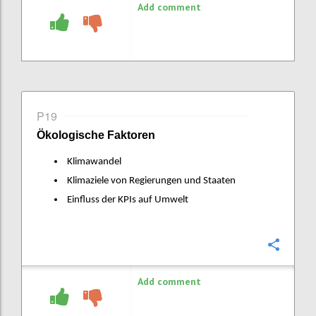
Add comment
P19
Ökologische Faktoren
Klimawandel
Klimaziele von Regierungen und Staaten
Einfluss der KPIs auf Umwelt
Confi
Add comment