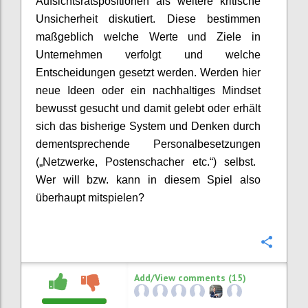
Aufsichtsratspo
sitionen
als weitere kritische
Unsicherheit diskutiert. Diese bestimmen
maßgeblich welche Werte und Ziele in
Unternehmen verfolgt und welche
Entscheidungen gesetzt werden. Werden hier
neue Ideen
oder
ein nachhaltiges Mindset
bewusst gesucht und
damit
gelebt
oder erhält
sich das bisherige System
und Denken
durch
dementsprechende Personalbesetzungen
(„Netzwerke, Postenschacher etc.“)
selbst.
Wer will bzw. kann in diesem Spiel
also
überhaupt
mitspielen?
Confi
Add/View comments (15)