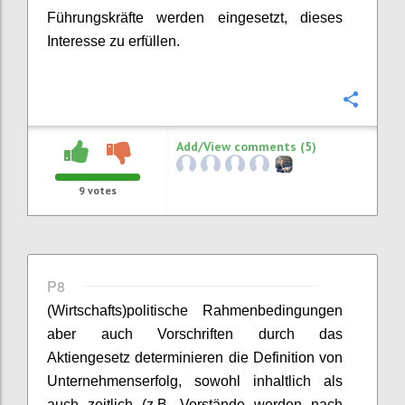
Führungskräfte werden eingesetzt, dieses
Interesse zu erfüllen.
Confi
Add/View comments (5)
9
votes
P8
(W
irtschafts
)
p
olitische Rahmenbedingungen
aber auch Vorschriften durch das
Aktiengesetz determinieren die
Definition
von
Unternehmenserfolg, sowohl inhaltlich als
auch zeitlich (z.B. Vorstände werden nach