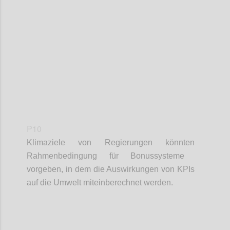
Confi
P10
Klimaziele von Regierungen
kön
n
ten
Rahmenbedingung für Bonussysteme
vor
geben, in dem
die
Auswirkungen von KPIs
auf die Umwelt miteinberechnet werden.
Confi