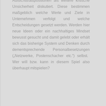
Aufsichtsratspo
sitionen
als weitere kritische
Unsicherheit diskutiert. Diese bestimmen
maßgeblich welche Werte und Ziele in
Unternehmen verfolgt und welche
Entscheidungen gesetzt werden. Werden hier
neue Ideen
oder
ein nachhaltiges Mindset
bewusst gesucht und
damit
gelebt
oder erhält
sich das bisherige System
und Denken
durch
dementsprechende Personalbesetzungen
(„Netzwerke, Postenschacher etc.“)
selbst.
Wer will bzw. kann in diesem Spiel
also
überhaupt
mitspielen?
Confi