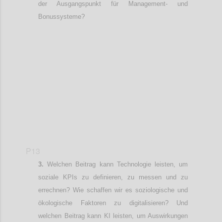
der
Ausgangspunkt für
Management- und
Bonussysteme?
Confi
P13
Welchen Beitrag kann Technologie leisten, um
soziale KPIs zu definieren, zu messen und zu
errechnen? Wie schaffen wir es soziologische und
ökologische Faktoren zu digitalisieren? Und
welchen Beitrag kann KI leisten
, um
Auswirkungen