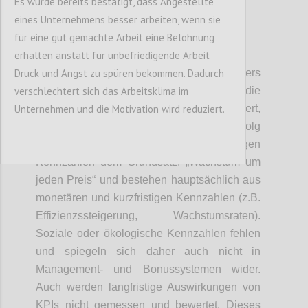
Es wurde bereits bestätigt, dass Angestellte
eines Unternehmens besser arbeiten, wenn sie
für eine gut gemachte Arbeit eine Belohnung
P2
erhalten anstatt für unbefriedigende Arbeit
Druck und Angst zu spüren bekommen. Dadurch
Kritische Unsicherheiten:
Als besonders
verschlechtert sich das Arbeitsklima im
kritische Unsicherheit
wurde die
Unternehmen und die Motivation wird reduziert.
vorherrschende Kennzahlenlogik identifziert,
anhand derer in Unternehmen der Erfolg
gemessen und bewertet. Derzeit folgen
Kennzahlen dem Grundsatz: „Wachstum um
jeden Preis“ und bestehen hauptsächlich aus
monetären und kurzfristigen Kennzahlen (z.B.
Effizienzssteigerung, Wachstumsraten).
Soziale oder ökologische Kennzahlen fehlen
und
spiegeln
sich daher auch nicht in
Management- und
Bonussysteme
n
wider.
Auch werden langfristige Auswirkungen von
KPIs nicht gemessen und bewertet. Dieses