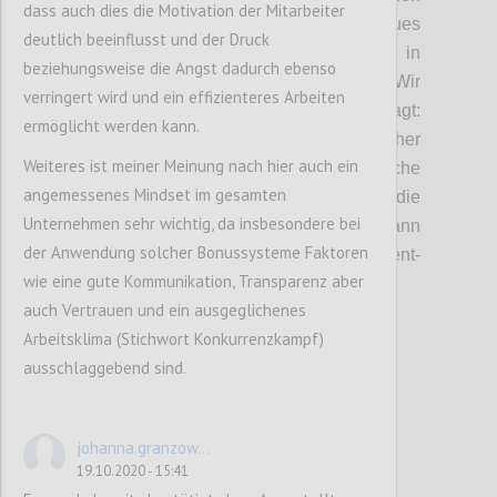
dass auch dies die Motivation der Mitarbeiter
lässt. Ist es an der Zeit, ein völlig neues
deutlich beeinflusst und der Druck
Verständnis dafür, wie wir Wert in
beziehungsweise die Angst dadurch ebenso
Unternehmen bemessen, zu
schaffen?
Wir
verringert wird und ein effizienteres Arbeiten
haben uns in dieser Diskussion daher gefragt:
ermöglicht werden kann.
Was bedeutet Unternehmenserfolg? Welcher
Weiteres ist meiner Meinung nach hier auch ein
Logik folgen daher Bonussysteme und welche
angemessenes Mindset im gesamten
weiteren Faktoren beeinflusse
n
die
Unternehmen sehr wichtig, da insbesondere bei
Ausgestaltung dieser Systeme? Wie
kann
der Anwendung solcher Bonussysteme Faktoren
langfristiges Denken in Management-
wie eine gute Kommunikation, Transparenz aber
Bonussysteme
implementiert werden?
auch Vertrauen und ein ausgeglichenes
Arbeitsklima (Stichwort Konkurrenzkampf)
Confi
ausschlaggebend sind.
johanna.granzow...
19.10.2020 - 15:41