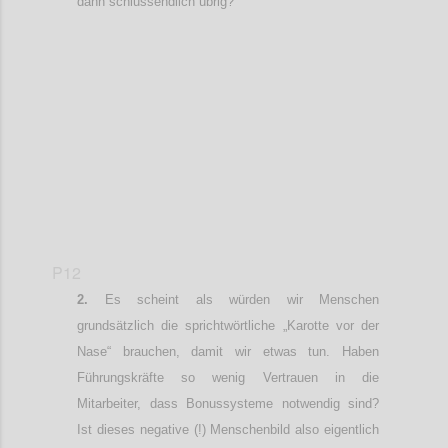
dann schlussendlich übrig?
Confi
P12
Es scheint als würden wir Menschen
grundsätzlich die sprichtwörtliche „Karotte vor der
Nase“ brauchen, damit wir etwas tun. Haben
Führungskräfte so wenig Vertrauen in die
Mitarbeiter, dass Bonussysteme notwendig sind?
Ist dieses negative (!) Menschenbild also
eigentlich