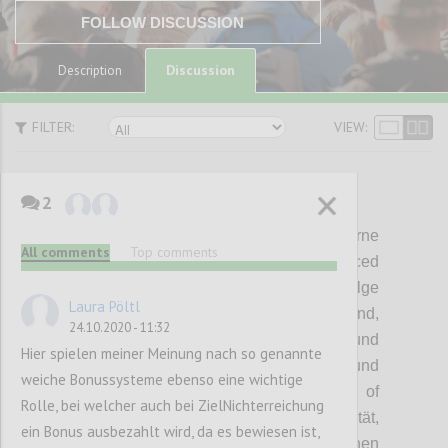
FOLLOW DISCUSSION
Discussion
Description
FILTER:
VIEW:
2
P1
Too fast and too furious:
Moderne
All comments
Top comments
Managementsysteme wie z.B
die Balanced
Scorecard und Bonussysteme, die auf Erfolge
Laura Pöltl
in ein bis
zwei Jahren ausgelegt sind,
24.10.2020 - 11:32
begünstigen kurzfristiges Denken und
Hier spielen meiner Meinung nach so genannte
zerstören langfristige Lösungen und
weiche Bonussysteme ebenso eine wichtige
Innovation. Das Postulat der
Economy of
Rolle, bei welcher auch bei ZielNichterreichung
Scales fördert zudem Quantität vor Qualität,
ein Bonus ausbezahlt wird, da es bewiesen ist,
was Staaten
wie China kurzfristig gewinnen