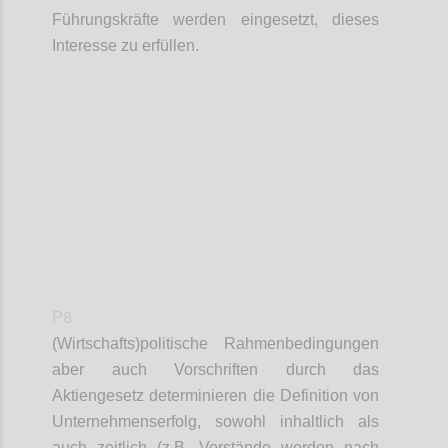
Führungskräfte werden eingesetzt, dieses
Interesse zu erfüllen.
Confi
P8
(W
irtschafts
)
p
olitische Rahmenbedingungen
aber auch Vorschriften durch das
Aktiengesetz determinieren die
Definition
von
Unternehmenserfolg, sowohl inhaltlich als
auch zeitlich (z.B. Vorstände werden nach