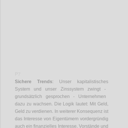
Confi
P7
Sichere
Trends
:
Unser kapitalistische
s
System und unser Zinssystem zwingt
-
grundsätzlich gesprochen
-
Unternehmen
dazu zu wachsen. Die Logik lautet
:
Mit Geld,
Geld zu verdienen. In weitere
r
Konsequenz ist
das Interesse von Eigentümern vordergründig
auch ein finanzielles Interesse
.
Vorstände und