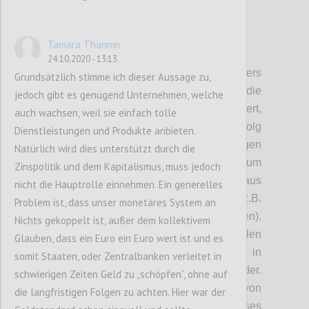
Tamara Thanner
P2
24.10.2020 - 13:13
Kritische Unsicherheiten:
Als besonders
Grundsätzlich stimme ich dieser Aussage zu,
kritische Unsicherheit
wurde die
jedoch gibt es genügend Unternehmen, welche
vorherrschende Kennzahlenlogik identifziert,
auch wachsen, weil sie einfach tolle
anhand derer in Unternehmen der Erfolg
Dienstleistungen und Produkte anbieten.
gemessen und bewertet. Derzeit folgen
Natürlich wird dies unterstützt durch die
Kennzahlen dem Grundsatz: „Wachstum um
Zinspolitik und dem Kapitalismus, muss jedoch
jeden Preis“ und bestehen hauptsächlich aus
nicht die Hauptrolle einnehmen. Ein generelles
monetären und kurzfristigen Kennzahlen (z.B.
Problem ist, dass unser monetäres System an
Effizienzssteigerung, Wachstumsraten).
Nichts gekoppelt ist, außer dem kollektivem
Soziale oder ökologische Kennzahlen fehlen
Glauben, dass ein Euro ein Euro wert ist und es
und
spiegeln
sich daher auch nicht in
somit Staaten, oder Zentralbanken verleitet in
Management- und
Bonussysteme
n
wider.
schwierigen Zeiten Geld zu „schöpfen“, ohne auf
Auch werden langfristige Auswirkungen von
die langfristigen Folgen zu achten. Hier war der
KPIs nicht gemessen und bewertet. Dieses