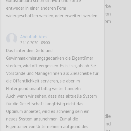
Goldstandard schon sinnvoll und sollte
Denken wird durch die starke
entweder in einer anderen Form
Vergangenheitsperspektive von
widergeschaffen werden, oder erweitert werden.
Bonisystemen und KPI-Betrachtungen
zudem
noch v
erstärkt.
Abdullah Ates
24.10.2020 - 09:00
Confi
Das hinter dem Geld und
Gewinnmaximierungsgedanken die Eigentümer
stecken, wird oft vergessen. Es ist so, als ob Sie
Vorstände und ManagerInnen als Zielscheibe für
die Öffentlichkeit servieren, sie aber im
Hintergrund unauffällig weiter handeln.
Auch wenn wir sehen, dass das aktuelle System
für die Gesellschaft langfristig nicht das
P3
Optimum anbietet, wird es schwierig sein ein
Als weiteren wichtigen Faktor haben wir
die
neues System anzunehmen. Zumal die
Besetzung von Management- und
Eigentümer von Unternehmen aufgrund des