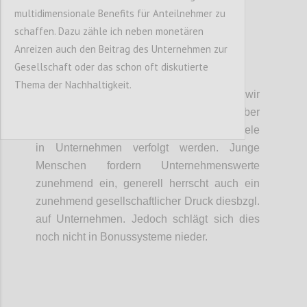
multidimensionale Benefits für Anteilnehmer zu
schaffen. Dazu zähle ich neben monetären
Anreizen auch den Beitrag des Unternehmen zur
Gesellschaft oder das schon oft diskutierte
P4
Thema der Nachhaltigkeit.
In diesem Zusammenhang diskutierten wir
auch über Wertesysteme, die darüber
entscheiden, welcher Erfolg und welche Ziele
in Unternehmen verfolgt werden. Junge
Menschen fordern Unternehmenswerte
zunehmend ein, generell herrscht auch ein
zunehmend gesellschaftlicher Druck diesbzgl.
auf Unternehmen. Jedoch schlägt sich dies
noch nicht in Bonussysteme nieder.
Confi