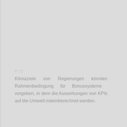
Confi
P10
Klimaziele von Regierungen
kön
n
ten
Rahmenbedingung für Bonussysteme
vor
geben, in dem
die
Auswirkungen von KPIs
auf die Umwelt miteinberechnet werden.
Confi