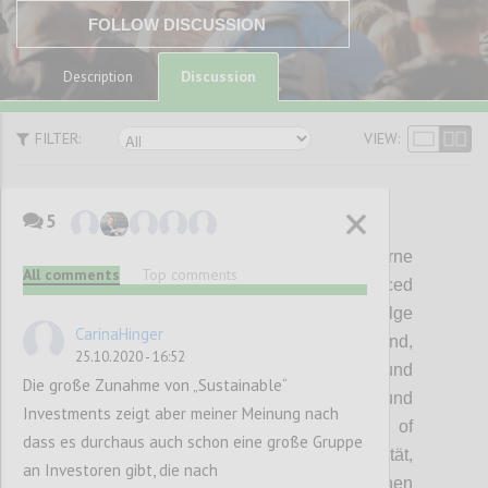
FOLLOW DISCUSSION
Discussion
Description
FILTER:
VIEW:
5
P1
Too fast and too furious:
Moderne
All comments
Top comments
Managementsysteme wie z.B
die Balanced
Scorecard und Bonussysteme, die auf Erfolge
CarinaHinger
in ein bis
zwei Jahren ausgelegt sind,
25.10.2020 - 16:52
begünstigen kurzfristiges Denken und
Die große Zunahme von „Sustainable“
zerstören langfristige Lösungen und
Investments zeigt aber meiner Meinung nach
Innovation. Das Postulat der
Economy of
dass es durchaus auch schon eine große Gruppe
Scales fördert zudem Quantität vor Qualität,
an Investoren gibt, die nach
was Staaten
wie China kurzfristig gewinnen