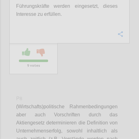
Führungskräfte werden eingesetzt, dieses
Interesse zu erfüllen.
Confi
9
votes
P8
(W
irtschafts
)
p
olitische Rahmenbedingungen
aber auch Vorschriften durch das
Aktiengesetz determinieren die
Definition
von
Unternehmenserfolg, sowohl inhaltlich als
auch zeitlich (z.B. Vorstände werden nach