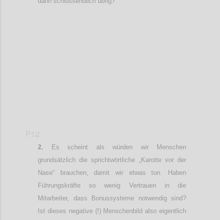
dann schlussendlich übrig?
Confi
P12
Es scheint als würden wir Menschen
grundsätzlich die sprichtwörtliche „Karotte vor der
Nase“ brauchen, damit wir etwas tun. Haben
Führungskräfte so wenig Vertrauen in die
Mitarbeiter, dass Bonussysteme notwendig sind?
Ist dieses negative (!) Menschenbild also
eigentlich