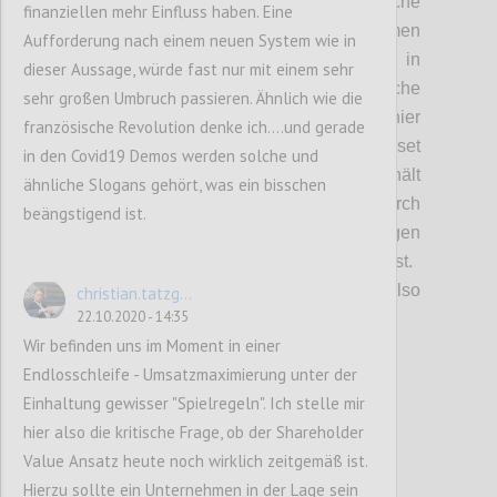
Aufsichtsratspo
sitionen
als weitere kritische
finanziellen mehr Einfluss haben. Eine
Unsicherheit diskutiert. Diese bestimmen
Aufforderung nach einem neuen System wie in
maßgeblich welche Werte und Ziele in
dieser Aussage, würde fast nur mit einem sehr
Unternehmen verfolgt und welche
sehr großen Umbruch passieren. Ähnlich wie die
Entscheidungen gesetzt werden. Werden hier
französische Revolution denke ich....und gerade
neue Ideen
oder
ein nachhaltiges Mindset
in den Covid19 Demos werden solche und
bewusst gesucht und
damit
gelebt
oder erhält
ähnliche Slogans gehört, was ein bisschen
sich das bisherige System
und Denken
durch
beängstigend ist.
dementsprechende Personalbesetzungen
(„Netzwerke, Postenschacher etc.“)
selbst.
Wer will bzw. kann in diesem Spiel
also
christian.tatzg...
22.10.2020 - 14:35
überhaupt
mitspielen?
Wir befinden uns im Moment in einer
Endlosschleife - Umsatzmaximierung unter der
Confi
Einhaltung gewisser "Spielregeln". Ich stelle mir
hier also die kritische Frage, ob der Shareholder
Value Ansatz heute noch wirklich zeitgemäß ist.
Hierzu sollte ein Unternehmen in der Lage sein