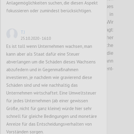
Anlagemöglichkeiten suchen, die diesen Aspekt
lässt. Ist es an der Zeit, ein völlig neues
fokussieren oder zumindest berücksichtigen.
Verständnis dafür, wie wir Wert in
Unternehmen bemessen, zu
schaffen?
Wir
haben uns in dieser Diskussion daher gefragt:
TJ
Was bedeutet Unternehmenserfolg? Welcher
25.10.2020 - 16:10
Logik folgen daher Bonussysteme und welche
Es ist toll wenn Unternehmen wachsen, man
weiteren Faktoren beeinflusse
n
die
kann aber als Staat dafür eine Steuer
Ausgestaltung dieser Systeme? Wie
kann
abverlangen um die Schäden dieses Wachsens
langfristiges Denken in Management-
abzufedern und in Gegenmaßnahmen
Bonussysteme
implementiert werden?
investieren, je nachdem wie gravierend diese
Schäden sind und wie nachhaltig das
Unternehmen wirtschaftet. Eine Umweltsteuer
Confi
für jedes Unternehmen (ab einer gewissen
Größe, nicht für ganz kleine) würde hier sehr
schnell für gleiche Bedingungen und monetäre
Anreize für das Entscheidungsverhalten von
Vorständen sorgen.