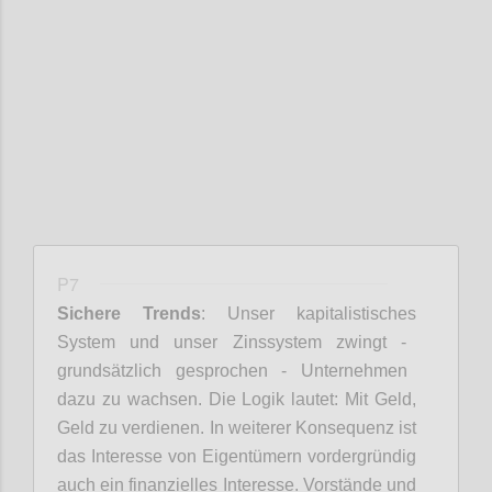
Confi
P7
Sichere
Trends
:
Unser kapitalistische
s
System und unser Zinssystem zwingt
-
grundsätzlich gesprochen
-
Unternehmen
dazu zu wachsen. Die Logik lautet
:
Mit Geld,
Geld zu verdienen. In weitere
r
Konsequenz ist
das Interesse von Eigentümern vordergründig
auch ein finanzielles Interesse
.
Vorstände und