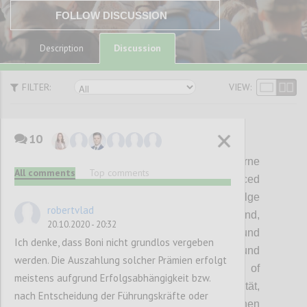
FOLLOW DISCUSSION
Discussion
Description
FILTER:
VIEW:
10
P1
Too fast and too furious:
Moderne
All comments
Top comments
Managementsysteme wie z.B
die Balanced
Scorecard und Bonussysteme, die auf Erfolge
robertvlad
in ein bis
zwei Jahren ausgelegt sind,
20.10.2020 - 20:32
begünstigen kurzfristiges Denken und
Ich denke, dass Boni nicht grundlos vergeben
zerstören langfristige Lösungen und
werden. Die Auszahlung solcher Prämien erfolgt
Innovation. Das Postulat der
Economy of
meistens aufgrund Erfolgsabhängigkeit bzw.
Scales fördert zudem Quantität vor Qualität,
nach Entscheidung der Führungskräfte oder
was Staaten
wie China kurzfristig gewinnen