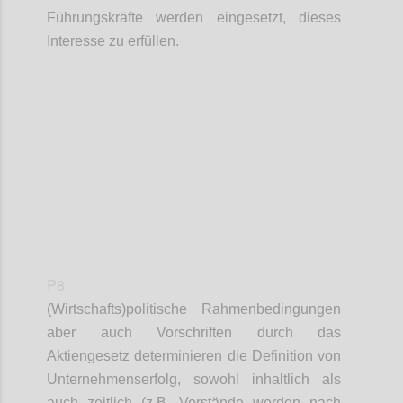
Führungskräfte werden eingesetzt, dieses
Interesse zu erfüllen.
Confi
P8
(W
irtschafts
)
p
olitische Rahmenbedingungen
aber auch Vorschriften durch das
Aktiengesetz determinieren die
Definition
von
Unternehmenserfolg, sowohl inhaltlich als
auch zeitlich (z.B. Vorstände werden nach