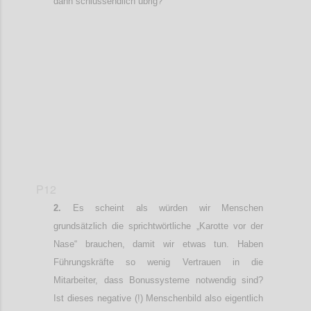
dann schlussendlich übrig?
Confi
P12
Es scheint als würden wir Menschen
grundsätzlich die sprichtwörtliche „Karotte vor der
Nase“ brauchen, damit wir etwas tun. Haben
Führungskräfte so wenig Vertrauen in die
Mitarbeiter, dass Bonussysteme notwendig sind?
Ist dieses negative (!) Menschenbild also
eigentlich