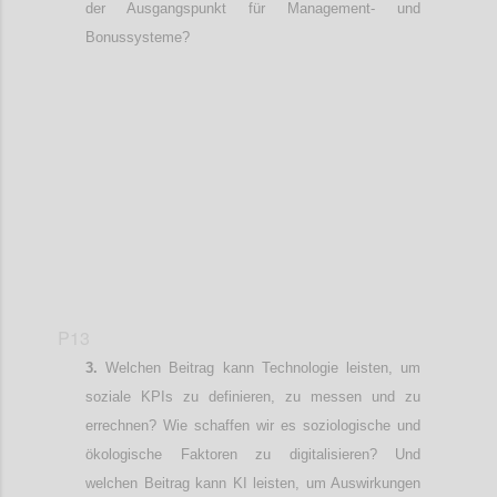
der
Ausgangspunkt für
Management- und
Bonussysteme?
Confi
P13
Welchen Beitrag kann Technologie leisten, um
soziale KPIs zu definieren, zu messen und zu
errechnen? Wie schaffen wir es soziologische und
ökologische Faktoren zu digitalisieren? Und
welchen Beitrag kann KI leisten
, um
Auswirkungen