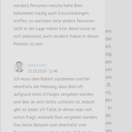
werden) Personen welche hohe Boni
bekommen häufig auch Entscheidungen
treffen, zu welchen viele andere Personen
P2
nicht in der Lage wären bzw. diese Leute es
Kritische Unsicherheiten:
Als besonders
sich (meistens) auch verdient haben in dieser
kritische Unsicherheit
wurde die
Position zu sein.
vorherrschende Kennzahlenlogik identifziert,
anhand derer in Unternehmen der Erfolg
gemessen und bewertet. Derzeit folgen
danielberl
Kennzahlen dem Grundsatz: „Wachstum um
22.10.2020 - 21:46
jeden Preis“ und bestehen hauptsächlich aus
Ich muss dem Robert zustimmen und bin
monetären und kurzfristigen Kennzahlen (z.B.
ebenfalls der Meinung, dass Boni oft
Effizienzssteigerung, Wachstumsraten).
aufgrund eines Erfolges vergeben werden
Soziale oder ökologische Kennzahlen fehlen
und dies an sich nichts schlecht ist. Jedoch
und
spiegeln
sich daher auch nicht in
gibt es leider oft Fälle, in denen man sich
Management- und
Bonussysteme
n
wider.
schon fragt, weshalb Boni vergeben werden.
Auch werden langfristige Auswirkungen von
Das beste Beispiel (wie ebenfalls vom
KPIs nicht gemessen und bewertet. Dieses