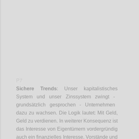
Confi
P7
Sichere
Trends
:
Unser kapitalistische
s
System und unser Zinssystem zwingt
-
grundsätzlich gesprochen
-
Unternehmen
dazu zu wachsen. Die Logik lautet
:
Mit Geld,
Geld zu verdienen. In weitere
r
Konsequenz ist
das Interesse von Eigentümern vordergründig
auch ein finanzielles Interesse
.
Vorstände und