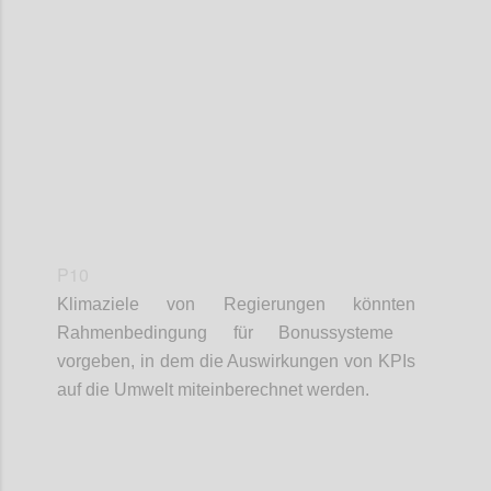
Confi
P10
Klimaziele von Regierungen
kön
n
ten
Rahmenbedingung für Bonussysteme
vor
geben, in dem
die
Auswirkungen von KPIs
auf die Umwelt miteinberechnet werden.
Confi