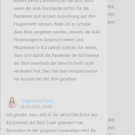
Robert bereits erwähnt) ist die AUA. Auch
Denken wird durch die starke
wenn die AUA-Vorstände nichts für die
Vergangenheitsperspektive von
Pandemie und dessen Auswirkung auf den
Bonisystemen und KPI-Betrachtungen
zudem
Flugverkehr können, finde ich es schade,
noch v
erstärkt.
dass Boni vergeben werden, obwohl die AUA
Förderungen in Anspruch nimmt und
Mitarbeiter in Kurzarbeit schickt. Ich denke,
Confi
dass sich durch die Pandemie die Sichtweise
der Boni innerhalb der Gesellschaft stark
verändert hat. Dies hat man beispielsweise
vor kurzem bei der AUA gesehen.
Magdalena Fürst
16.10.2020 - 23:34
P3
Ich glaube, dass sich in der aktuellen Krise der
Als weiteren wichtigen Faktor haben wir
die
Blickwinkel auf Boni stark geändert hat.
Besetzung von Management- und
Besonders in der jüngeren Generation wird die