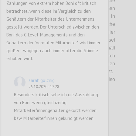
Aufsichtsratspo
sitionen
als weitere kritische
Zahlungen von extrem hohen Boni oft kritisch
Unsicherheit diskutiert. Diese bestimmen
betrachtet, wenn diese im Vergleich zu den
maßgeblich welche Werte und Ziele in
Gehältern der Mitarbeiter des Unternehmens
Unternehmen verfolgt und welche
gestellt werden. Der Unterschied zwischen den
Entscheidungen gesetzt werden. Werden hier
Boni des C-Level-Managements und den
neue Ideen
oder
ein nachhaltiges Mindset
Gehältern der "normalen Mitarbeiter" wird immer
bewusst gesucht und
damit
gelebt
oder erhält
größer - wogegen auch immer öfter die Stimme
sich das bisherige System
und Denken
durch
erhoben wird.
dementsprechende Personalbesetzungen
(„Netzwerke, Postenschacher etc.“)
selbst.
Wer will bzw. kann in diesem Spiel
also
sarah.golznig
25.10.2020 - 12:28
überhaupt
mitspielen?
Besonders kritisch sehe ich die Auszahlung
von Boni, wenn gleichzeitig
Confi
Mitarbeiter*innengehälter gekürzt werden
bzw. Mitarbeiter*innen gekündigt werden.