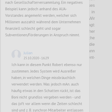
nach Gesellschafterversammlung. Ein negatives
lässt. Ist es an der Zeit, ein völlig neues
Beispiel kann jedoch anhand des AUA-
Verständnis dafür, wie wir Wert in
Vorstandes angemerkt werden, welcher sich
Unternehmen bemessen, zu
schaffen?
Wir
Millionen auszahlt während dem Unternehmen
haben uns in dieser Diskussion daher gefragt:
finanziell schlecht geht und sogar
Was bedeutet Unternehmenserfolg? Welcher
Subventionen/Förderungen in Anspruch nimmt.
Logik folgen daher Bonussysteme und welche
weiteren Faktoren beeinflusse
n
die
Ausgestaltung dieser Systeme? Wie
kann
Julian
langfristiges Denken in Management-
25.10.2020 - 16:29
Bonussysteme
implementiert werden?
Ich kann in diesem Punkt Robert ebenso nur
zustimmen. Jedes System wird Ausreißer
haben, in welchen Dinge missbräuchlich
Confi
verwendet werden. Was jedoch mAn. auch
häufig etwas in den Schatten rückt, ist das
Boni nicht grundlos vergeben werden - und
das (oft vor allem wenn die Zeiten schlecht
sind und z. B. synchron Mitarbeiter entlassen