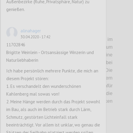
Außenbezirke (Ruhe, Privatsphäre, Natur) zu
genießen.
alinahager
P6
30.04.2020 - 17:42
• Anrainer:
Sowohl in Jedlesee als auch im
11702846
Kahlenbergerdorf sorgen sich Anrainer um
Brigitte Weinlein - Ortsansässige Winzerin und
ihre Privatsphäre. Laut Betreibern ist eine
Naturliebhaberin
Einsicht in Gärten oder durch Fenster bei
diesem Streckenverlauf nicht gegeben: Die
Ich habe persönlich mehrere Punkte, die mich an
geringe Höhe von weniger als 8 Metern
diesem Projekt stören:
entlang des Hubertusdammes soll dafür
1. Es verschandelt den wunderschönen
sorgen, dass die Passagiere nicht über die
Kahlenberg mal sowas von!
Lärmschutzwand der Autobahn blicken
2. Meine Hänge werden durch das Projekt sowohl
können.
im Bau, als auch im Betrieb stark durch Lärm,
Schmutz, gestörten Lichteinfall stark
beeinträchtigt. Vor allem ist unklar, wo genau die
Confi
Stützen der Seilbahn platziert werden sollen