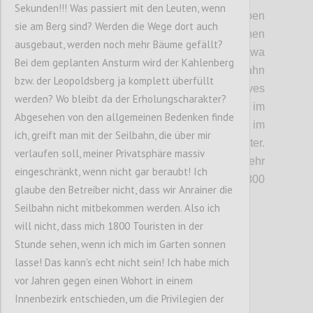
Sekunden!!! Was passiert mit den Leuten, wenn
• Kosten und Kapazität:
Die Betreiber geben
sie am Berg sind? Werden die Wege dort auch
die Kosten für den Bau mit 40 bis 45 Millionen
ausgebaut, werden noch mehr Bäume gefällt?
Euro an. Sie rechnen damit, dass etwa
Bei dem geplanten Ansturm wird der Kahlenberg
600.000 Besucher jährlich die Seilbahn
bzw. der Leopoldsberg ja komplett überfüllt
nützen werden. Damit wäre ein positives
werden? Wo bleibt da der Erholungscharakter?
operatives Geschäft möglich. Das wären im
Abgesehen von den allgemeinen Bedenken finde
Schnitt 1.650 Passagiere täglich, wobei im
ich, greift man mit der Seilbahn, die über mir
Sommer sicher mehr los wäre als im Winter.
verlaufen soll, meiner Privatsphäre massiv
Ausgelegt ist die Bahn aber auf deutlich mehr
eingeschränkt, wenn nicht gar beraubt! Ich
Passagiere, maximal können 1.800
glaube den Betreiber nicht, dass wir Anrainer die
Menschen in der Stunde fahren.
Seilbahn nicht mitbekommen werden. Also ich
will nicht, dass mich 1800 Touristen in der
Confi
Stunde sehen, wenn ich mich im Garten sonnen
lasse! Das kann's echt nicht sein! Ich habe mich
vor Jahren gegen einen Wohort in einem
Innenbezirk entschieden, um die Privilegien der