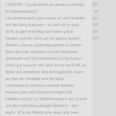
11803758 - Claudia Ebert, Anrainerin (wohnhaft
Gastronomieangebot und Service für Radler
im Kahlenbergdorf)
ausgebaut werden. Auf dem Kahlenberg ist
Ich verstehe nicht ganz, wieso wir eine Seilbahn
ein Angebot für Touristen und Ausflügler
auf den Berg brauchen – so hoch ist er auch
angedacht: In die Bergstation integriert
nicht, es gibt einen Bus nach oben und es
werden sollen ein Souvenirshop, ein Markt für
handelt sich hier doch um ein grünes Spazier-,
regionale Anbieter, etwa aus dem
Wander-, und vor allem Naturgebiet in und bei
Wienerwald, und ein Restaurant.
Wien, das man zerstören und mit Menschen
überfluten will! Der Kahlenberg ist doch jetzt
Confi
schon gut besucht. Hier geht es nur um Profit, an
Natur und Anwohner wird nicht gedacht. Allein
der Bau der Seilbahn wird die Natur
verschmutzen, zerstören und wir Anrainer
müssen Lärm und Schmutz ertragen! Die
Seilbahn soll bis zu 1800 Personen in der Stunde
auf den Kahlenberg bringen (können) – das
macht 30 in der Minute bzw. einen alle zwei
P5