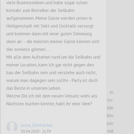
viele Businessideen und habe sogar schon
sein wird, und auf den Kahlenberg.
kontakt zum Betreiber der Seilbahn
aufgenommen. Meine Gäste werden unten in
Confi
Heiligenstadt mit Sekt und Cocktails versorgt
und kommen dann mit einer guten Stimmung
oben an – die meisten meiner Gäste können sich
das sowieso gönnen….
Mit alle dem Aufsehen rund um die Seilbahn und
meiner Location, kann ich gar nicht gegen den
bau der Seilbahn sein und verstehe auch nicht,
warum man dagegen sein sollte - Party ist doch
P4
das Beste in unserem Leben.
• Stationen:
Die Einstiegstelle in
Welche DJs ich mit dem neuen Umsatz wohl als
Heiligenstadt soll direkt auf die U-Bahn-
Nächstes buchen könnte, habt ihr eine Idee?
Station aufgesetzt werden. Entsprechende
Gespräche mit den Wiener Linien wurden
bereits begonnen. In Jedlesee soll die Station
Anna_Dirnbacher
zu einem kleinen Freizeitzentrum mit
30.04.2020 - 21:39