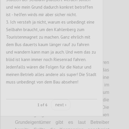
und wie mein Grund dadurch konkret betroffen
ist - helfen wirds mir aber sicher nicht.
3. Ich versteh ja nicht, warum es unbedingt eine
Seilbahn braucht, um den Kahlenberg zum
Touristenmagnet zu machen. Ganz ehrlich mit
dem Bus dauerts kaum länger rauf zu fahren
und wandern kann man ja auch. Und wem das zu
P7
blöd ist kann immer noch Riesenrad fahren.
• Zeitplan:
Aktuell laufen mehrere Verfahren
Jedenfalls wären die Folgen für die Natur und
gleichzeitig. Zum einen entscheidet das
meinen Betrieb alles andere als super! Die Stadt
Verkehrsministerium, ob eine
muss unbedingt von dem Bau absehen!
Seilbahnkonzession erteilt wird – das soll im
Laufe des heurigen Jahres geschehen. Zum
anderen prüft die Stadt Wien die
next ›
1 of 6
naturschutzrechtlichen Aspekte. Die
Genehmigung aller betroffenen
Grundeigentümer gibt es laut Betreiber