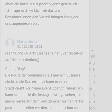
oben die Jause auszupacken, ganz gemütlich.
Ich frage mich wirklich, ob das uns
Bewohner*innen den Vorteil bringen kann, der
uns angepriesen wird.
Malte Uecker
P3
01.05.2020 - 19:11
• Trasse:
Die Seilbahn beginnt bei der U-
(11779599) - P. Arty (Besitzer einer Eventlocation
Bahn-Station Heiligenstadt. Von dort geht es
auf dem Kahlenberg)
nach Jedlesee, dann das Donauufer entlang
Geiles, Ding!
nach Strebersdorf. Dort gibt es die
Die Route der Seilbahn spielt meinem Business
Möglichkeit, eine Station einzurichten, sie
direkt in die Karten. Jetzt kann man aus der
wird aber nicht immer geöffnet sein. In
Stadt direkt vor meine Eventlocation fahren. Ich
Strebersdorf befindet sich allerdings der
kann schon alle die Instagramstorys sehen, die
Antrieb der Bahn. Von dort geht es dann in
meine Gäste auf dem Weg zu einer meiner Partys
einer beinahe direkten Linie zum
posten und teilen werden. Ich habe schon so
Kahlenbergerdorf, wo eine weitere Station