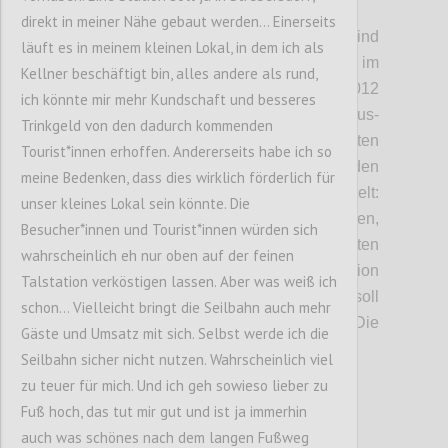
P2
direkt in meiner Nähe gebaut werden... Einerseits
DÖBLING/FLORIDSDORF. Die Pläne sind
läuft es in meinem kleinen Lokal, in dem ich als
schon sehr weit gediehen, jetzt werden sie im
Kellner beschäftigt bin, alles andere als rund,
Detail der Öffentlichkeit präsentiert. 2012
ich könnte mir mehr Kundschaft und besseres
hatten die Betreiber, die Genial Tourismus-
Trinkgeld von den dadurch kommenden
und Projektentwicklungs GmbH, zum ersten
Tourist*innen erhoffen. Andererseits habe ich so
Mal die Idee, eine Seilbahn auf den
meine Bedenken, dass dies wirklich förderlich für
Kahlenberg zu bauen. Seitdem wird getüftelt:
unser kleines Lokal sein könnte. Die
Wo können die Steher gesetzt werden,
Besucher*innen und Tourist*innen würden sich
sodass Anrainer und Natur am wenigsten
wahrscheinlich eh nur oben auf der feinen
gestört werden? Wo würde sich die Talstation
Talstation verköstigen lassen. Aber was weiß ich
günstig ins Verkehrsnetz einfügen? Was soll
schon... Vielleicht bringt die Seilbahn auch mehr
die Menschen am Kahlenberg erwarten? Die
Gäste und Umsatz mit sich. Selbst werde ich die
ersten Antworten:
Seilbahn sicher nicht nutzen. Wahrscheinlich viel
zu teuer für mich. Und ich geh sowieso lieber zu
Fuß hoch, das tut mir gut und ist ja immerhin
Confi
auch was schönes nach dem langen Fußweg