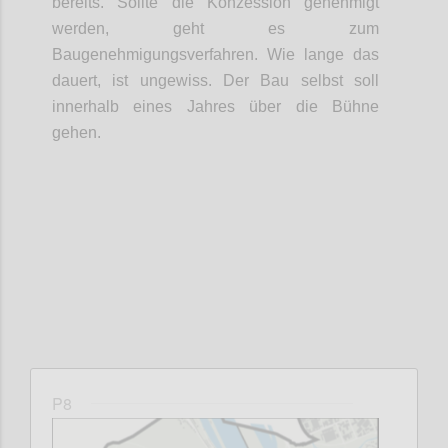
bereits. Sollte die Konzession genehmigt
werden, geht es zum
Baugenehmigungsverfahren. Wie lange das
dauert, ist ungewiss. Der Bau selbst soll
innerhalb eines Jahres über die Bühne
gehen.
Confi
P8