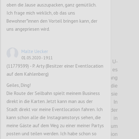
oben die Jause auszupacken, ganz gemütlich.
Ich frage mich wirklich, ob das uns
Bewohner*innen den Vorteil bringen kann, der
uns angepriesen wird.
Malte Uecker
P3
01.05.2020 - 19:11
• Trasse:
Die Seilbahn beginnt bei der U-
(11779599) - P. Arty (Besitzer einer Eventlocation
Bahn-Station Heiligenstadt. Von dort geht es
auf dem Kahlenberg)
nach Jedlesee, dann das Donauufer entlang
Geiles, Ding!
nach Strebersdorf. Dort gibt es die
Die Route der Seilbahn spielt meinem Business
Möglichkeit, eine Station einzurichten, sie
direkt in die Karten. Jetzt kann man aus der
wird aber nicht immer geöffnet sein. In
Stadt direkt vor meine Eventlocation fahren. Ich
Strebersdorf befindet sich allerdings der
kann schon alle die Instagramstorys sehen, die
Antrieb der Bahn. Von dort geht es dann in
meine Gäste auf dem Weg zu einer meiner Partys
einer beinahe direkten Linie zum
posten und teilen werden. Ich habe schon so
Kahlenbergerdorf, wo eine weitere Station