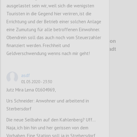
ausgelastet sein wir, weil sich die wenigsten
Touristen in die Gegend hier verirren, ist die
Errichtung und der Betrieb einer solchen Anlage
eine Zumutung für alle betroffenen Einwohner.
P1
Obendrein soll das auch noch vom Steuerzahler
Erstmals wird es konkret: Die Talstation
finanziert werden. Frechheit und
soll direkt auf dem Bahnhof Heiligenstadt
Geldverschwendung wenns nach mir geht!
aufsitzen.
asdf
Confi
01.05.2020 - 23:30
Jutz Mira Lena 01604969,
Urs Schneider: Anwohner und arbeitend in
Sterbersdorf
Die neue Seilbahn auf den Kahlenberg? Uff...
Naja, ich bin hin und her gerissen von dem
Vorhaben. Eine Station soll ja in Strebersdorf,