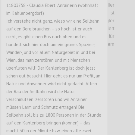
11803758 - Claudia Ebert, Anrainerin (wohnhaft
Gastronomieangebot und Service für Radler
im Kahlenbergdorf)
ausgebaut werden. Auf dem Kahlenberg ist
Ich verstehe nicht ganz, wieso wir eine Seilbahn
ein Angebot für Touristen und Ausflügler
auf den Berg brauchen – so hoch ist er auch
angedacht: In die Bergstation integriert
nicht, es gibt einen Bus nach oben und es
werden sollen ein Souvenirshop, ein Markt für
handelt sich hier doch um ein grünes Spazier-,
regionale Anbieter, etwa aus dem
Wander-, und vor allem Naturgebiet in und bei
Wienerwald, und ein Restaurant.
Wien, das man zerstören und mit Menschen
überfluten will! Der Kahlenberg ist doch jetzt
Confi
schon gut besucht. Hier geht es nur um Profit, an
Natur und Anwohner wird nicht gedacht. Allein
der Bau der Seilbahn wird die Natur
verschmutzen, zerstören und wir Anrainer
müssen Lärm und Schmutz ertragen! Die
Seilbahn soll bis zu 1800 Personen in der Stunde
auf den Kahlenberg bringen (können) – das
macht 30 in der Minute bzw. einen alle zwei
P5