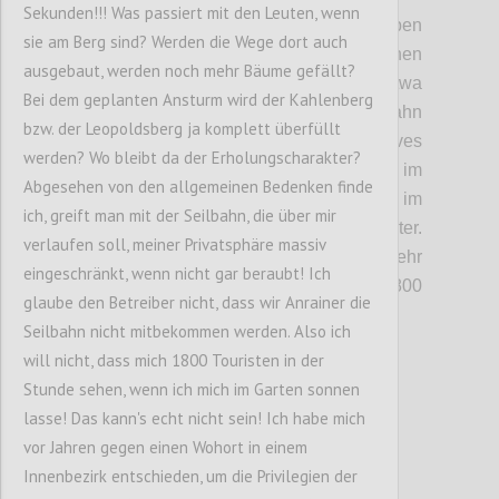
Sekunden!!! Was passiert mit den Leuten, wenn
• Kosten und Kapazität:
Die Betreiber geben
sie am Berg sind? Werden die Wege dort auch
die Kosten für den Bau mit 40 bis 45 Millionen
ausgebaut, werden noch mehr Bäume gefällt?
Euro an. Sie rechnen damit, dass etwa
Bei dem geplanten Ansturm wird der Kahlenberg
600.000 Besucher jährlich die Seilbahn
bzw. der Leopoldsberg ja komplett überfüllt
nützen werden. Damit wäre ein positives
werden? Wo bleibt da der Erholungscharakter?
operatives Geschäft möglich. Das wären im
Abgesehen von den allgemeinen Bedenken finde
Schnitt 1.650 Passagiere täglich, wobei im
ich, greift man mit der Seilbahn, die über mir
Sommer sicher mehr los wäre als im Winter.
verlaufen soll, meiner Privatsphäre massiv
Ausgelegt ist die Bahn aber auf deutlich mehr
eingeschränkt, wenn nicht gar beraubt! Ich
Passagiere, maximal können 1.800
glaube den Betreiber nicht, dass wir Anrainer die
Menschen in der Stunde fahren.
Seilbahn nicht mitbekommen werden. Also ich
will nicht, dass mich 1800 Touristen in der
Confi
Stunde sehen, wenn ich mich im Garten sonnen
lasse! Das kann's echt nicht sein! Ich habe mich
vor Jahren gegen einen Wohort in einem
Innenbezirk entschieden, um die Privilegien der