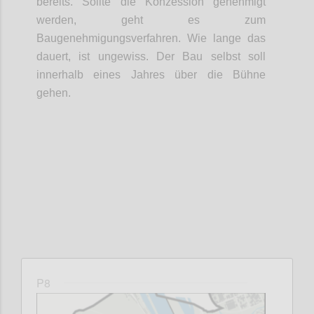
bereits. Sollte die Konzession genehmigt
werden, geht es zum
Baugenehmigungsverfahren. Wie lange das
dauert, ist ungewiss. Der Bau selbst soll
innerhalb eines Jahres über die Bühne
gehen.
Confi
P8