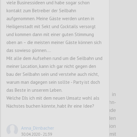
viele Businessideen und habe sogar schon
sein wird, und auf den Kahlenberg.
kontakt zum Betreiber der Seilbahn
aufgenommen. Meine Gäste werden unten in
Confi
Heiligenstadt mit Sekt und Cocktails versorgt
und kommen dann mit einer guten Stimmung
oben an – die meisten meiner Gäste können sich
das sowieso gönnen….
Mit alle dem Aufsehen rund um die Seilbahn und
meiner Location, kann ich gar nicht gegen den
bau der Seilbahn sein und verstehe auch nicht,
warum man dagegen sein sollte - Party ist doch
P4
das Beste in unserem Leben.
• Stationen:
Die Einstiegstelle in
Welche DJs ich mit dem neuen Umsatz wohl als
Heiligenstadt soll direkt auf die U-Bahn-
Nächstes buchen könnte, habt ihr eine Idee?
Station aufgesetzt werden. Entsprechende
Gespräche mit den Wiener Linien wurden
bereits begonnen. In Jedlesee soll die Station
Anna_Dirnbacher
zu einem kleinen Freizeitzentrum mit
30.04.2020 - 21:39