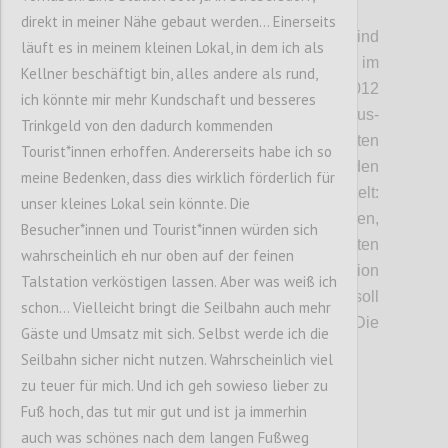
P2
direkt in meiner Nähe gebaut werden... Einerseits
DÖBLING/FLORIDSDORF. Die Pläne sind
läuft es in meinem kleinen Lokal, in dem ich als
schon sehr weit gediehen, jetzt werden sie im
Kellner beschäftigt bin, alles andere als rund,
Detail der Öffentlichkeit präsentiert. 2012
ich könnte mir mehr Kundschaft und besseres
hatten die Betreiber, die Genial Tourismus-
Trinkgeld von den dadurch kommenden
und Projektentwicklungs GmbH, zum ersten
Tourist*innen erhoffen. Andererseits habe ich so
Mal die Idee, eine Seilbahn auf den
meine Bedenken, dass dies wirklich förderlich für
Kahlenberg zu bauen. Seitdem wird getüftelt:
unser kleines Lokal sein könnte. Die
Wo können die Steher gesetzt werden,
Besucher*innen und Tourist*innen würden sich
sodass Anrainer und Natur am wenigsten
wahrscheinlich eh nur oben auf der feinen
gestört werden? Wo würde sich die Talstation
Talstation verköstigen lassen. Aber was weiß ich
günstig ins Verkehrsnetz einfügen? Was soll
schon... Vielleicht bringt die Seilbahn auch mehr
die Menschen am Kahlenberg erwarten? Die
Gäste und Umsatz mit sich. Selbst werde ich die
ersten Antworten:
Seilbahn sicher nicht nutzen. Wahrscheinlich viel
zu teuer für mich. Und ich geh sowieso lieber zu
Fuß hoch, das tut mir gut und ist ja immerhin
Confi
auch was schönes nach dem langen Fußweg