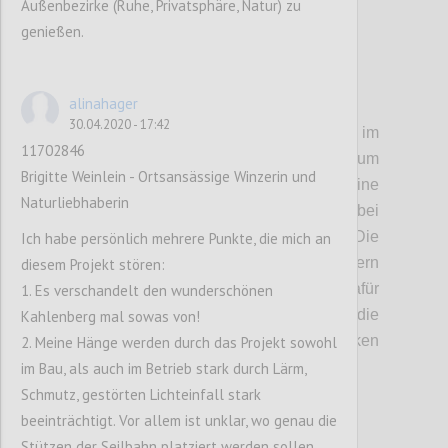
Außenbezirke (Ruhe, Privatsphäre, Natur) zu
genießen.
alinahager
P6
30.04.2020 - 17:42
• Anrainer:
Sowohl in Jedlesee als auch im
11702846
Kahlenbergerdorf sorgen sich Anrainer um
Brigitte Weinlein - Ortsansässige Winzerin und
ihre Privatsphäre. Laut Betreibern ist eine
Naturliebhaberin
Einsicht in Gärten oder durch Fenster bei
diesem Streckenverlauf nicht gegeben: Die
Ich habe persönlich mehrere Punkte, die mich an
geringe Höhe von weniger als 8 Metern
diesem Projekt stören:
entlang des Hubertusdammes soll dafür
1. Es verschandelt den wunderschönen
sorgen, dass die Passagiere nicht über die
Kahlenberg mal sowas von!
Lärmschutzwand der Autobahn blicken
2. Meine Hänge werden durch das Projekt sowohl
können.
im Bau, als auch im Betrieb stark durch Lärm,
Schmutz, gestörten Lichteinfall stark
beeinträchtigt. Vor allem ist unklar, wo genau die
Confi
Stützen der Seilbahn platziert werden sollen