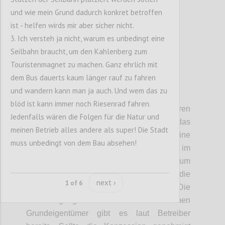
und wie mein Grund dadurch konkret betroffen
ist - helfen wirds mir aber sicher nicht.
3. Ich versteh ja nicht, warum es unbedingt eine
Seilbahn braucht, um den Kahlenberg zum
Touristenmagnet zu machen. Ganz ehrlich mit
dem Bus dauerts kaum länger rauf zu fahren
und wandern kann man ja auch. Und wem das zu
P7
blöd ist kann immer noch Riesenrad fahren.
• Zeitplan:
Aktuell laufen mehrere Verfahren
Jedenfalls wären die Folgen für die Natur und
gleichzeitig. Zum einen entscheidet das
meinen Betrieb alles andere als super! Die Stadt
Verkehrsministerium, ob eine
muss unbedingt von dem Bau absehen!
Seilbahnkonzession erteilt wird – das soll im
Laufe des heurigen Jahres geschehen. Zum
anderen prüft die Stadt Wien die
next ›
1 of 6
naturschutzrechtlichen Aspekte. Die
Genehmigung aller betroffenen
Grundeigentümer gibt es laut Betreiber