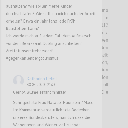
P2
aushalten? Wie sollen meine Kinder
DÖBLING/FLORIDSDORF. Die Pläne sind
durchschlafen? Wie soll ich mich nach der Arbeit
schon sehr weit gediehen, jetzt werden sie im
erholen? Etwa ein Jahr lang jede Früh
Detail der Öffentlichkeit präsentiert. 2012
Baustellen-Lärm?
hatten die Betreiber, die Genial Tourismus-
Ich werde mich auf jedem Fall dem Aufmarsch
und Projektentwicklungs GmbH, zum ersten
vor dem Bezirksamt Döbling anschließen!
Mal die Idee, eine Seilbahn auf den
#rettetunserstrebersdorf
Kahlenberg zu bauen. Seitdem wird getüftelt:
#gegenkahlenbergtourismus
Wo können die Steher gesetzt werden,
sodass Anrainer und Natur am wenigsten
gestört werden? Wo würde sich die Talstation
Katharina Helml...
30.04.2020 - 21:28
günstig ins Verkehrsnetz einfügen? Was soll
Gernot Blumé, Finanzminister
die Menschen am Kahlenberg erwarten? Die
ersten Antworten:
Sehr geehrte Frau Natalie "Raunzerin" Mace,
Ihr Kommentar verdeutlicht die Bedenken
unseres Bundeskanzlers, nämlich dass die
Confi
Wienerinnen und Wiener viel zu spät