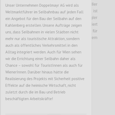
Gastronomieangebot und Service für Radler
Unser Unternehmen Doppelmayr AG wird als
ausgebaut werden. Auf dem Kahlenberg ist
Weltmarktführer im Seilbahnbau auf jeden Fall
ein Angebot für Touristen und Ausflügler
ein Angebot für den Bau der Seilbahn auf den
angedacht: In die Bergstation integriert
Kahlenberg erstellen. Unsere Aufträge zeigen
werden sollen ein Souvenirshop, ein Markt für
uns, dass Seilbahnen in vielen Städten nicht
regionale Anbieter, etwa aus dem
mehr nur als touristische Attraktion, sondern
Wienerwald, und ein Restaurant.
auch als öffentliches Verkehrsmittel in den
Alltag integriert werden. Auch für Wien sehen
wir die Errichtung einer Seilbahn daher als
Confi
Chance – sowohl für TouristInnen als auch für
WienerInnen. Darüber hinaus hätte die
Realisierung des Projekts mit Sicherheit positive
Effekte auf die heimische Wirtschaft, nicht
zuletzt durch die im Bau und Betrieb
beschäftigten Arbeitskräfte!
P5