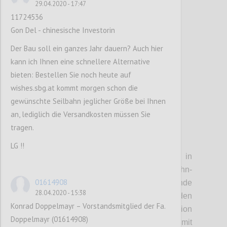
29.04.2020 - 17:47
sein wird, und auf den Kahlenberg.
11724536
Gon Del - chinesische Investorin
Confi
Der Bau soll ein ganzes Jahr dauern? Auch hier
kann ich Ihnen eine schnellere Alternative
bieten: Bestellen Sie noch heute auf
wishes.sbg.at kommt morgen schon die
gewünschte Seilbahn jeglicher Größe bei Ihnen
an, lediglich die Versandkosten müssen Sie
tragen.
P4
LG !!
• Stationen:
Die Einstiegstelle in
Heiligenstadt soll direkt auf die U-Bahn-
01614908
Station aufgesetzt werden. Entsprechende
28.04.2020 - 15:38
Gespräche mit den Wiener Linien wurden
Konrad Doppelmayr – Vorstandsmitglied der Fa.
bereits begonnen. In Jedlesee soll die Station
Doppelmayr (01614908)
zu einem kleinen Freizeitzentrum mit