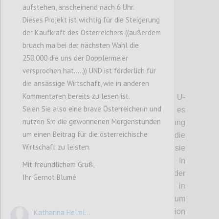
aufstehen, anscheinend nach 6 Uhr.
Dieses Projekt ist wichtig für die Steigerung
der Kaufkraft des Österreichers ((außerdem
bruach ma bei der nächsten Wahl die
250.000 die uns der Dopplermeier
versprochen hat.....)) UND ist förderlich für
P3
die ansässige Wirtschaft, wie in anderen
Kommentaren bereits zu lesen ist.
• Trasse:
Die Seilbahn beginnt bei der U-
Seien Sie also eine brave Österreicherin und
Bahn-Station Heiligenstadt. Von dort geht es
nutzen Sie die gewonnenen Morgenstunden
nach Jedlesee, dann das Donauufer entlang
um einen Beitrag für die österreichische
nach Strebersdorf. Dort gibt es die
Wirtschaft zu leisten.
Möglichkeit, eine Station einzurichten, sie
wird aber nicht immer geöffnet sein. In
Mit freundlichem Gruß,
Strebersdorf befindet sich allerdings der
Ihr Gernot Blumé
Antrieb der Bahn. Von dort geht es dann in
einer beinahe direkten Linie zum
Kahlenbergerdorf, wo eine weitere Station
Katharina Helml...