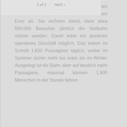
next ›
1 of 2
• Kosten und Kapazität:
Die Betreiber geben
die Kosten für den Bau mit 40 bis 45 Millionen
Euro an. Sie rechnen damit, dass etwa
600.000 Besucher jährlich die Seilbahn
nützen werden. Damit wäre ein positives
operatives Geschäft möglich. Das wären im
Schnitt 1.650 Passagiere täglich, wobei im
Sommer sicher mehr los wäre als im Winter.
Ausgelegt ist die Bahn aber auf deutlich mehr
Passagiere, maximal können 1.800
Menschen in der Stunde fahren.
Confi