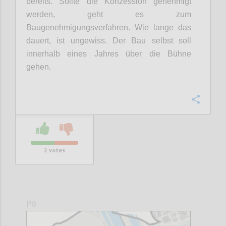
bereits. Sollte die Konzession genehmigt
werden, geht es zum
Baugenehmigungsverfahren. Wie lange das
dauert, ist ungewiss. Der Bau selbst soll
innerhalb eines Jahres über die Bühne
gehen.
Confi
2
votes
P8