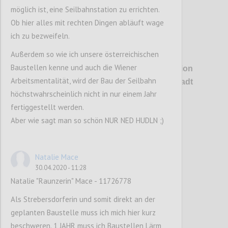
möglich ist, eine Seilbahnstation zu errichten.
Ob hier alles mit rechten Dingen abläuft wage
ich zu bezweifeln.
P1
Außerdem so wie ich unsere österreichischen
Baustellen kenne und auch die Wiener
Erstmals wird es konkret: Die Talstation
Arbeitsmentalität, wird der Bau der Seilbahn
soll direkt auf dem Bahnhof Heiligenstadt
höchstwahrscheinlich nicht in nur einem Jahr
aufsitzen.
fertiggestellt werden.
Aber wie sagt man so schön NUR NED HUDLN ;)
Confi
Natalie Mace
30.04.2020 - 11:28
Natalie "Raunzerin" Mace - 11726778
Als Strebersdorferin und somit direkt an der
geplanten Baustelle muss ich mich hier kurz
beschweren. 1 JAHR muss ich Baustellen Lärm