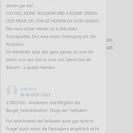
davon gar nix!
ICH WILL KEINE SEILBAHN UND A KOANE ONDAN
LEID MEHR DO, VON DE HOMMA EH SCHO GENUG!
Des woa sicher wieder so a linkslinke
P1
Schnapsidee. Des woa unser Untergong mit der
Erstmals wird es konkret: Die Talstation
Koalition.
soll direkt auf dem Bahnhof Heiligenstadt
Da Nachbahr segt des ganz genau so, und der
aufsitzen.
kennt sich aus. Der is scho seit Jahren bei de
Blauen - a guada Hawara.
Confi
mariepoi
01.05.2020 - 15:23
11802416 - Anrainerin und Mitglied der
Bürger_inneninitiative: Stopp der Seilbahn!
Für mich kommt die Seilbahn auch gar nicht in
Frage! Auch wenn die Passagiere angeblich nicht