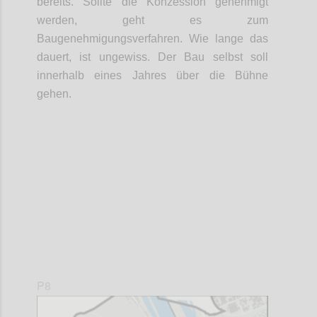
bereits. Sollte die Konzession genehmigt
werden, geht es zum
Baugenehmigungsverfahren. Wie lange das
dauert, ist ungewiss. Der Bau selbst soll
innerhalb eines Jahres über die Bühne
gehen.
Confi
P8