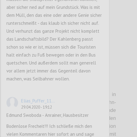
sein wird, und auf den Kahlenberg.
aber sicher ned auf mein Grundstück. Was is mit
dem Müll, den das eine oder andere Genie sicher
runterschmeißt - das klaub ich sicher nicht auf.
Confi
Und verhunzt das ganze Projekt nicht komplett
das Landschaftsbild? Der Kahlenberg passt
schon so wie er ist, müssen sich die Touristen
halt einfach zu Fuß bewegen oder in den Bus
quetschen. Und außerdem sollt man generell
vor allem jetzt immer das Gegenteil davon
machen, was Seilbahner wollen.
P4
• Stationen:
Die Einstiegstelle in
Elias_Puffer_11...
Heiligenstadt soll direkt auf die U-Bahn-
29.04.2020 - 19:12
Station aufgesetzt werden. Entsprechende
Edmund Swoboda - Anrainer, Hausbesitzer
Gespräche mit den Wiener Linien wurden
Bodenlose Frecheit!!! Ich schließe mich den
bereits begonnen. In Jedlesee soll die Station
vielen Kommentaren hier sofort an und sage
zu einem kleinen Freizeitzentrum mit