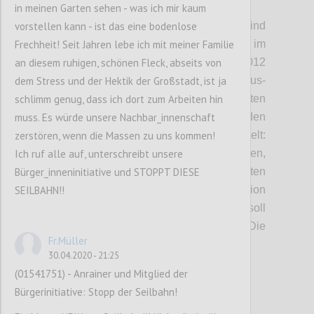
P2
in meinen Garten sehen - was ich mir kaum
vorstellen kann - ist das eine bodenlose
DÖBLING/FLORIDSDORF. Die Pläne sind
Frechheit! Seit Jahren lebe ich mit meiner Familie
schon sehr weit gediehen, jetzt werden sie im
an diesem ruhigen, schönen Fleck, abseits von
Detail der Öffentlichkeit präsentiert. 2012
dem Stress und der Hektik der Großstadt, ist ja
hatten die Betreiber, die Genial Tourismus-
schlimm genug, dass ich dort zum Arbeiten hin
und Projektentwicklungs GmbH, zum ersten
muss. Es würde unsere Nachbar_innenschaft
Mal die Idee, eine Seilbahn auf den
zerstören, wenn die Massen zu uns kommen!
Kahlenberg zu bauen. Seitdem wird getüftelt:
Ich ruf alle auf, unterschreibt unsere
Wo können die Steher gesetzt werden,
Bürger_inneninitiative und STOPPT DIESE
sodass Anrainer und Natur am wenigsten
SEILBAHN!!
gestört werden? Wo würde sich die Talstation
günstig ins Verkehrsnetz einfügen? Was soll
die Menschen am Kahlenberg erwarten? Die
Fr.Müller
ersten Antworten:
30.04.2020 - 21:25
(01541751) - Anrainer und Mitglied der
Confi
Bürgerinitiative: Stopp der Seilbahn!