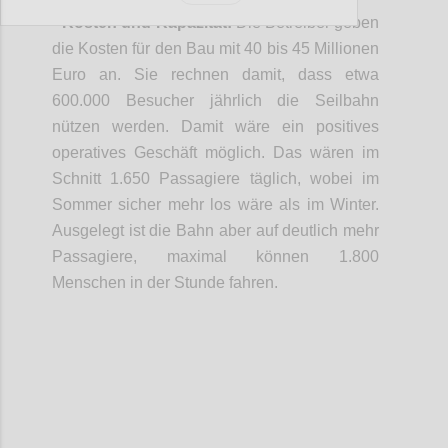
• Kosten und Kapazität:
Die Betreiber geben
die Kosten für den Bau mit 40 bis 45 Millionen
Euro an. Sie rechnen damit, dass etwa
600.000 Besucher jährlich die Seilbahn
nützen werden. Damit wäre ein positives
operatives Geschäft möglich. Das wären im
Schnitt 1.650 Passagiere täglich, wobei im
Sommer sicher mehr los wäre als im Winter.
Ausgelegt ist die Bahn aber auf deutlich mehr
Passagiere, maximal können 1.800
Menschen in der Stunde fahren.
Confi