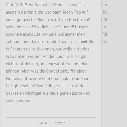
laut NEIN!!! zur Seilbahn. Wenn ich zhaus in
Gastronomieangebot und Service für Radler
meinem Garten sitze und dann jeden Tag auf
ausgebaut werden. Auf dem Kahlenberg ist
diese grausliche Monstrosität von Blechtrum!!
ein Angebot für Touristen und Ausflügler
schauen muss! Wirklich eine Sauerei!! Unsere
angedacht: In die Bergstation integriert
schöne Naturidylle wollens uns immer mehr
werden sollen ein Souvenirshop, ein Markt für
zubauen und das nur für die Touristen, damit die
regionale Anbieter, etwa aus dem
in Scharen da rauf können, nur weils a blödes
Wienerwald, und ein Restaurant.
Foto haben wollen! An den Lärm will ich gar
nicht erst denken, an dem wir alle dann leiden
Confi
können! Aber was die Gondellobby für einen
Einfluss auf unsere Politk hat, haben wir eh in
Ischgl gesehen! Den Politikern ist das Geld im
Säckel eh wichtiger, als die eigenen Leute - eh
schon wissen!
next ›
1 of 4
P5