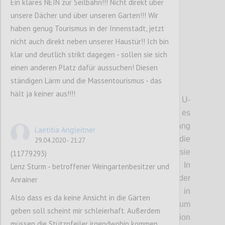
Ein klares NEIN zur Seilbahn!!! Nicht direkt über
unsere Dächer und über unseren Garten!!! Wir
haben genug Tourismus in der Innenstadt, jetzt
nicht auch direkt neben unserer Haustür!! Ich bin
klar und deutlich strikt dagegen - sollen sie sich
einen anderen Platz dafür aussuchen! Diesen
ständigen Lärm und die Massentourismus - das
P3
hält ja keiner aus!!!!
• Trasse:
Die Seilbahn beginnt bei der U-
Bahn-Station Heiligenstadt. Von dort geht es
nach Jedlesee, dann das Donauufer entlang
Laetitia Angleitner
nach Strebersdorf. Dort gibt es die
29.04.2020 - 21:27
Möglichkeit, eine Station einzurichten, sie
(11779293)
wird aber nicht immer geöffnet sein. In
Lenz Sturm - betroffener Weingartenbesitzer und
Strebersdorf befindet sich allerdings der
Anrainer
Antrieb der Bahn. Von dort geht es dann in
Also dass es da keine Ansicht in die Gärten
einer beinahe direkten Linie zum
geben soll scheint mir schleierhaft. Außerdem
Kahlenbergerdorf, wo eine weitere Station
müssen die Stützpfeiler irgendwohin kommen,