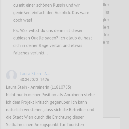
du mit einer schönen Russin und wir
Gastronomieangebot und Service für Radler
genießen einfach den Ausblick. Das wäre
ausgebaut werden. Auf dem Kahlenberg ist
doch was!
ein Angebot für Touristen und Ausflügler
angedacht: In die Bergstation integriert
PS: Was willst du uns denn mit dieser
werden sollen ein Souvenirshop, ein Markt für
dubiosen Quelle sagen? Ich glaub du hast
regionale Anbieter, etwa aus dem
dich in deiner Rage vertan und etwas
Wienerwald, und ein Restaurant.
falsches verlinkt...
Confi
Laura Stein - A...
30.04.2020 - 16:26
Laura Stein - Anrainerin (11810755)
Nicht nur in meiner Position als Anrainerin stehe
ich dem Projekt kritisch gegenüber. Ich kann
natürlich verstehen, dass sich die Betreiber und
die Stadt Wien durch die Errichtung dieser
Seilbahn einen Anzugspunkt für Touristen
P5