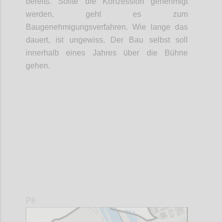
bereits. Sollte die Konzession genehmigt
werden, geht es zum
Baugenehmigungsverfahren. Wie lange das
dauert, ist ungewiss. Der Bau selbst soll
innerhalb eines Jahres über die Bühne
gehen.
Confi
P8