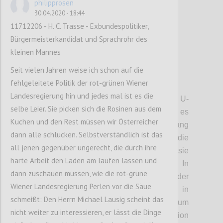
philipprosen
30.04.2020 - 18:44
11712206 - H. C. Trasse - Exbundespolitiker,
Bürgermeisterkandidat und Sprachrohr des
kleinen Mannes
Seit vielen Jahren weise ich schon auf die
fehlgeleitete Politik der rot-grünen Wiener
P3
Landesregierung hin und jedes mal ist es die
• Trasse:
Die Seilbahn beginnt bei der U-
selbe Leier. Sie picken sich die Rosinen aus dem
Bahn-Station Heiligenstadt. Von dort geht es
Kuchen und den Rest müssen wir Österreicher
nach Jedlesee, dann das Donauufer entlang
dann alle schlucken. Selbstverständlich ist das
nach Strebersdorf. Dort gibt es die
all jenen gegenüber ungerecht, die durch ihre
Möglichkeit, eine Station einzurichten, sie
harte Arbeit den Laden am laufen lassen und
wird aber nicht immer geöffnet sein. In
dann zuschauen müssen, wie die rot-grüne
Strebersdorf befindet sich allerdings der
Wiener Landesregierung Perlen vor die Säue
Antrieb der Bahn. Von dort geht es dann in
schmeißt: Den Herrn Michael Lausig scheint das
einer beinahe direkten Linie zum
nicht weiter zu interessieren, er lässt die Dinge
Kahlenbergerdorf, wo eine weitere Station