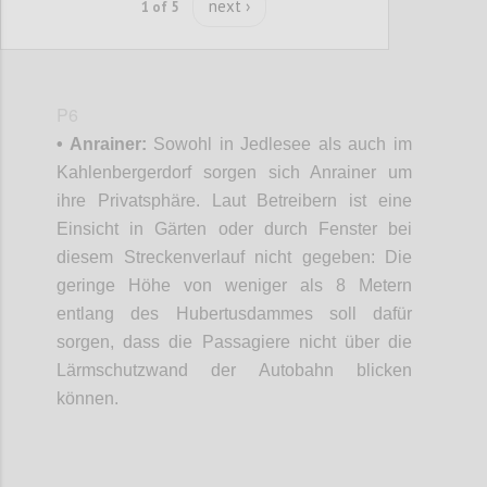
next ›
1 of 5
P6
• Anrainer:
Sowohl in Jedlesee als auch im
Kahlenbergerdorf sorgen sich Anrainer um
ihre Privatsphäre. Laut Betreibern ist eine
Einsicht in Gärten oder durch Fenster bei
diesem Streckenverlauf nicht gegeben: Die
geringe Höhe von weniger als 8 Metern
entlang des Hubertusdammes soll dafür
sorgen, dass die Passagiere nicht über die
Lärmschutzwand der Autobahn blicken
können.
Confi