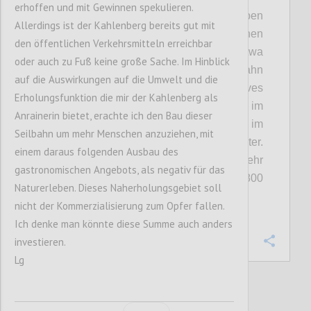
erhoffen und mit Gewinnen spekulieren.
• Kosten und Kapazität:
Die Betreiber geben
Allerdings ist der Kahlenberg bereits gut mit
die Kosten für den Bau mit 40 bis 45 Millionen
den öffentlichen Verkehrsmitteln erreichbar
Euro an. Sie rechnen damit, dass etwa
oder auch zu Fuß keine große Sache. Im Hinblick
600.000 Besucher jährlich die Seilbahn
auf die Auswirkungen auf die Umwelt und die
nützen werden. Damit wäre ein positives
Erholungsfunktion die mir der Kahlenberg als
operatives Geschäft möglich. Das wären im
Anrainerin bietet, erachte ich den Bau dieser
Schnitt 1.650 Passagiere täglich, wobei im
Seilbahn um mehr Menschen anzuziehen, mit
Sommer sicher mehr los wäre als im Winter.
einem daraus folgenden Ausbau des
Ausgelegt ist die Bahn aber auf deutlich mehr
gastronomischen Angebots, als negativ für das
Passagiere, maximal können 1.800
Naturerleben. Dieses Naherholungsgebiet soll
Menschen in der Stunde fahren.
nicht der Kommerzialisierung zum Opfer fallen.
Ich denke man könnte diese Summe auch anders
investieren.
Confi
Lg
5
votes