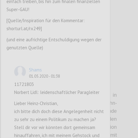
einfach treiben, bis hin zum finalen finanziellen
sein wird, und auf den Kahlenberg.
Super-GAU!
[Quelle/Inspiration für den Kommentar:
Confi
shorturl.at/rx249]
(und eine aufrichtige Entschuldigung wegen der
genutzten Quelle)
Shams
01.05.2020 - 01:38
11721803
P4
Norbert Lidl: leidenschaftlicher Paragleiter
• Stationen:
Die Einstiegstelle in
Lieber Heinz-Christian,
Heiligenstadt soll direkt auf die U-Bahn-
ich bitte dich doch diese Angelegenheit nicht
Station aufgesetzt werden. Entsprechende
zu sehr zu einem Politikum zu machen ja?
Gespräche mit den Wiener Linien wurden
Stell dir vor wir könnten dort gemeinsam
bereits begonnen. In Jedlesee soll die Station
hinauffahren, ich mit meinem Gehstock und
zu einem kleinen Freizeitzentrum mit