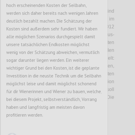
P2
hoch erscheinenden Kosten der Seilbahn,
DÖBLING/FLORIDSDORF. Die Pläne sind
werden sich daher bereits nach wenigen Jahren
schon sehr weit gediehen, jetzt werden sie im
deutlich bezahlt machen. Die Schätzung der
Detail der Öffentlichkeit präsentiert. 2012
Kosten sind außerdem sehr fundiert. Wir haben
hatten die Betreiber, die Genial Tourismus-
alle möglichen Szenarios durchgespielt damit
und Projektentwicklungs GmbH, zum ersten
unsere tatsächlichen Endkosten möglichst
Mal die Idee, eine Seilbahn auf den
wenig von der Schätzung abweichen, vermutlich
Kahlenberg zu bauen. Seitdem wird getüftelt:
sogar darunter liegen werden. Ein weiterer
Wo können die Steher gesetzt werden,
wichtiger Grund bei den Kosten, ist die geplante
sodass Anrainer und Natur am wenigsten
Investition in die neuste Technik um die Seilbahn
gestört werden? Wo würde sich die Talstation
möglichst leise und damit möglichst schonend
günstig ins Verkehrsnetz einfügen? Was soll
für dir Wienerinnen und Wiener zu bauen, welche,
die Menschen am Kahlenberg erwarten? Die
bei diesem Projekt, selbstverständlich, Vorrang
ersten Antworten:
haben und langfristig am meisten davon
profitieren werden.
Confi