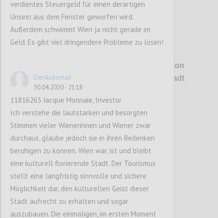
verdientes Steuergeld für einen derartigen
Unsinn aus dem Fenster geworfen wird.
Außerdem schwimmt Wien ja nicht gerade im
Geld. Es gibt viel dringendere Probleme zu lösen!
P1
Erstmals wird es konkret: Die Talstation
DerAutomat
soll direkt auf dem Bahnhof Heiligenstadt
30.04.2020 - 21:18
aufsitzen.
11816263 Jacque Monnaie, Investor
Ich verstehe die lautstarken und besorgten
Confi
Stimmen vieler Wienerinnen und Wiener zwar
durchaus, glaube jedoch sie in ihren Bedenken
beruhigen zu können. Wien war, ist und bleibt
eine kulturell florierende Stadt. Der Tourismus
stellt eine langfristig sinnvolle und sichere
Möglichkeit dar, den kulturellen Geist dieser
Stadt aufrecht zu erhalten und sogar
auszubauen. Die einmaligen, im ersten Moment