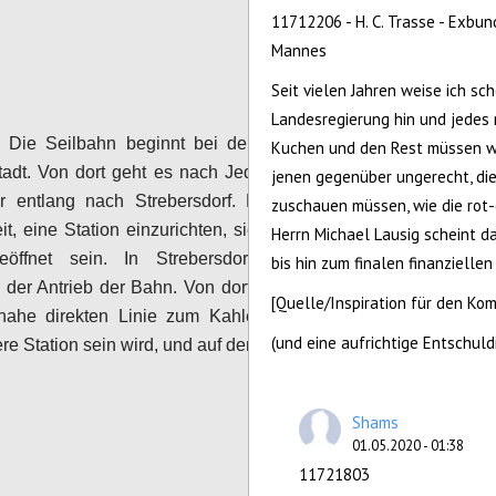
Configure
11712206 - H. C. Trasse - Exbun
Mannes
Seit vielen Jahren weise ich sc
Landesregierung hin und jedes m
:
Die Seilbahn beginnt bei der U-Bahn-Station
Kuchen und den Rest müssen wir
tadt. Von dort geht es nach Jedlesee, dann das
jenen gegenüber ungerecht, die
r entlang nach Strebersdorf. Dort gibt es die
zuschauen müssen, wie die rot-
it, eine Station einzurichten, sie wird aber nicht
Herrn Michael Lausig scheint das
öffnet sein. In Strebersdorf befindet sich
bis hin zum finalen finanzielle
s der Antrieb der Bahn. Von dort geht es dann in
[Quelle/Inspiration für den Kom
inahe direkten Linie zum Kahlenbergerdorf, wo
(und eine aufrichtige Entschul
ere Station sein wird, und auf den Kahlenberg.
Configure
Shams
01.05.2020 - 01:38
11721803