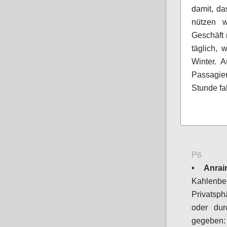
damit, da
nützen w
Geschäft 
täglich,
Winter. 
Passagie
Stunde fa
P6
• Anrain
Kahlenb
Privatsph
oder dur
gegeben: