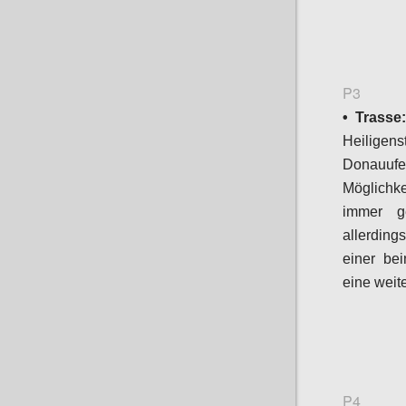
P3
• Trasse
Heiligens
Donauufe
Möglichke
immer ge
allerding
einer be
eine weit
P4