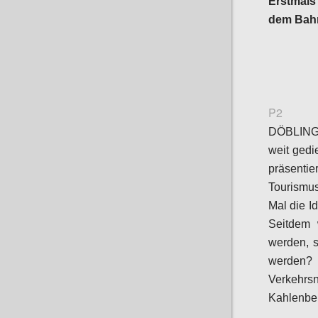
Erstmals 
dem Bahn
P2
DÖBLING
weit gedie
präsenti
Tourismu
Mal die I
Seitdem 
werden, s
werden? 
Verkehr
Kahlenber