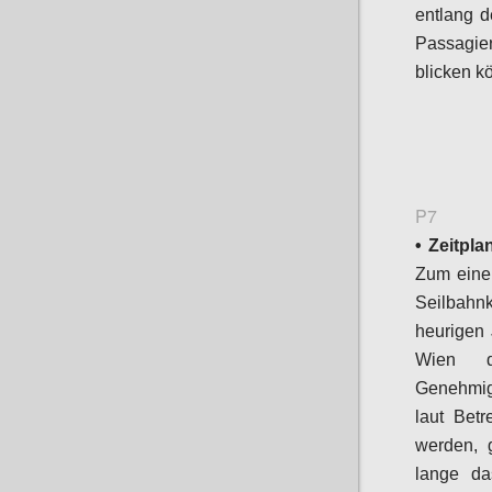
entlang d
Passagie
blicken k
P7
• Zeitpla
Zum einen
Seilbahnk
heurigen 
Wien di
Genehmig
laut Betr
werden, 
lange da