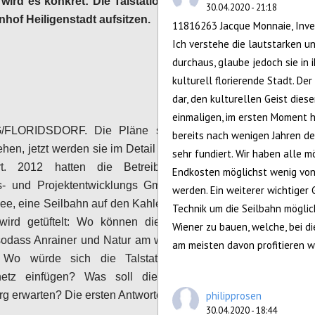
wird es konkret: Die Talstation soll direkt auf
30.04.2020 - 21:18
hof Heiligenstadt aufsitzen.
11816263 Jacque Monnaie, Inve
Ich verstehe die lautstarken u
Configure
durchaus, glaube jedoch sie in 
kulturell florierende Stadt. Der
dar, den kulturellen Geist dies
einmaligen, im ersten Moment 
/FLORIDSDORF. Die Pläne sind schon sehr
bereits nach wenigen Jahren d
hen, jetzt werden sie im Detail der Öffentlichkeit
sehr fundiert. Wir haben alle 
ert. 2012 hatten die Betreiber, die Genial
Endkosten möglichst wenig von
s- und Projektentwicklungs GmbH, zum ersten
werden. Ein weiterer wichtiger 
dee, eine Seilbahn auf den Kahlenberg zu bauen.
Technik um die Seilbahn möglic
wird getüftelt: Wo können die Steher gesetzt
Wiener zu bauen, welche, bei di
odass Anrainer und Natur am wenigsten gestört
am meisten davon profitieren w
Wo würde sich die Talstation günstig ins
snetz einfügen? Was soll die Menschen am
philipprosen
g erwarten? Die ersten Antworten:
30.04.2020 - 18:44