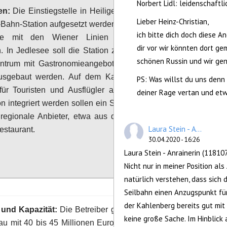
Norbert Lidl: leidenschaftli
en:
Die Einstiegstelle in Heiligenstadt soll direkt
Lieber Heinz-Christian,
-Bahn-Station aufgesetzt werden. Entsprechende
ich bitte dich doch diese A
he mit den Wiener Linien wurden bereits
dir vor wir könnten dort g
 In Jedlesee soll die Station zu einem kleinen
schönen Russin und wir gen
entrum mit Gastronomieangebot und Service für
usgebaut werden. Auf dem Kahlenberg ist ein
PS: Was willst du uns denn 
ür Touristen und Ausflügler angedacht: In die
deiner Rage vertan und etwa
on integriert werden sollen ein Souvenirshop, ein
 regionale Anbieter, etwa aus dem Wienerwald,
Laura Stein - A...
estaurant.
30.04.2020 - 16:26
Laura Stein - Anrainerin (11810
Configure
Nicht nur in meiner Position als
natürlich verstehen, dass sich 
Seilbahn einen Anzugspunkt für
der Kahlenberg bereits gut mit
 und Kapazität:
Die Betreiber geben die Kosten
5
vote
keine große Sache. Im Hinblick
au mit 40 bis 45 Millionen Euro an. Sie rechnen