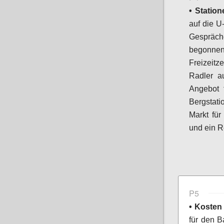
• Station
auf die U
Gespräc
begonnen.
Freizeitz
Radler a
Angebot f
Bergstati
Markt für
und ein R
P5
• Kosten
für den B