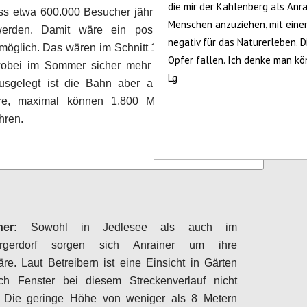
die mir der Kahlenberg als Anra
ss etwa 600.000 Besucher jährlich die Seilbahn
Menschen anzuziehen, mit eine
erden. Damit wäre ein positives operatives
negativ für das Naturerleben. 
möglich. Das wären im Schnitt 1.650 Passagiere
Opfer fallen. Ich denke man kö
 wobei im Sommer sicher mehr los wäre als im
Lg
Ausgelegt ist die Bahn aber auf deutlich mehr
re, maximal können 1.800 Menschen in der
hren.
Configure
er:
Sowohl in Jedlesee als auch im
ergerdorf sorgen sich Anrainer um ihre
äre. Laut Betreibern ist eine Einsicht in Gärten
ch Fenster bei diesem Streckenverlauf nicht
 Die geringe Höhe von weniger als 8 Metern