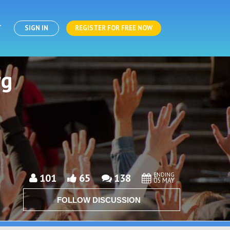
T
SIGN IN
REGISTER FOR FREE NOW
rg
ENDING
101
65
138
05 MAY
FOLLOW DISCUSSION