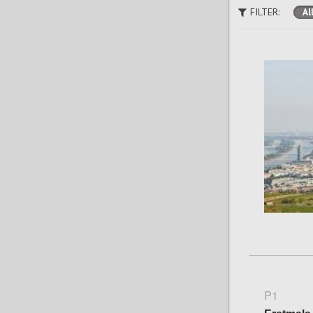
FILTER:
Al
P1