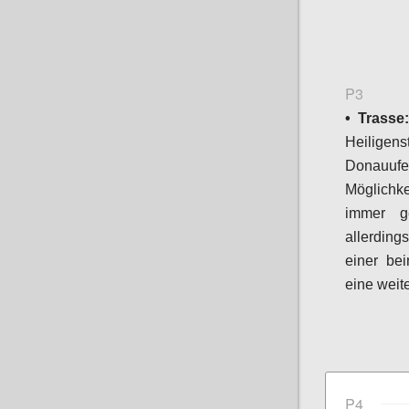
P3
• Trasse
Heiligens
Donauufe
Möglichke
immer ge
allerding
einer be
eine weit
P4