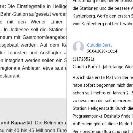
Entstehung eines neuen ikonisc
en:
Die Einstiegstelle in Heiligenstadt soll direkt
die Stationen und die bessere 
7
votes
-Bahn-Station aufgesetzt werden. Entsprechende
Kahlenberg. Werfe den ersten S
he mit den Wiener Linien wurden bereits
vom Kahlenberg entfernt, wohn
 In Jedlesee soll die Station zu einem kleinen
entrum mit Gastronomieangebot und Service für
Claudia Bartl
usgebaut werden. Auf dem Kahlenberg ist ein
30.04.2020 - 10:14
ür Touristen und Ausflügler angedacht: In die
(11728521)
on integriert werden sollen ein Souvenirshop, ein
Claudia Bartel- jahrelange Wien
 regionale Anbieter, etwa aus dem Wienerwald,
estaurant.
Als ich das erste Mal von der 
habe sofort begonnen mich dar
Configure
schon seit mehreren Jahren 2- 
zu besuchen die seit mehreren 
Station Heiligenstadt. Durch d
Programmpunkt. Deshalb finde ic
 und Kapazität:
Die Betreiber geben die Kosten
Außerdem gibt es diese Modell 
au mit 40 bis 45 Millionen Euro an. Sie rechnen
Pensionistenausflug ging nach 