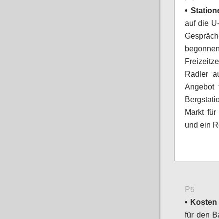
• Station
auf die U
Gespräc
begonnen.
Freizeitz
Radler a
Angebot f
Bergstati
Markt für
und ein R
P5
• Kosten
für den B