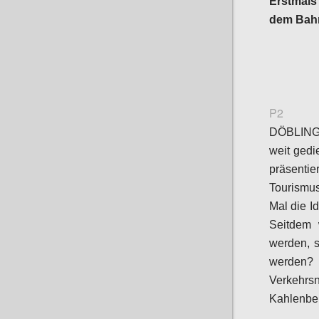
Erstmals 
dem Bahn
P2
DÖBLING
weit gedie
präsenti
Tourismu
Mal die I
Seitdem 
werden, s
werden? 
Verkehr
Kahlenber