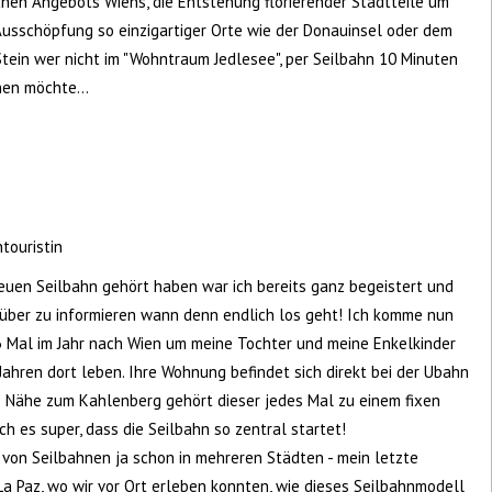
hen Angebots Wiens, die Entstehung florierender Stadtteile um
Ausschöpfung so einzigartiger Orte wie der Donauinsel oder dem
tein wer nicht im "Wohntraum Jedlesee", per Seilbahn 10 Minuten
en möchte...
touristin
neuen Seilbahn gehört haben war ich bereits ganz begeistert und
über zu informieren wann denn endlich los geht! Ich komme nun
3 Mal im Jahr nach Wien um meine Tochter und meine Enkelkinder
Jahren dort leben. Ihre Wohnung befindet sich direkt bei der Ubahn
ie Nähe zum Kahlenberg gehört dieser jedes Mal zu einem fixen
h es super, dass die Seilbahn so zentral startet!
von Seilbahnen ja schon in mehreren Städten - mein letzte
La Paz, wo wir vor Ort erleben konnten, wie dieses Seilbahnmodell