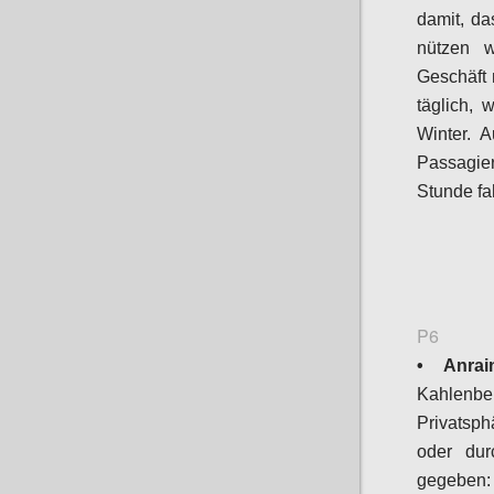
damit, da
nützen w
Geschäft 
täglich,
Winter. 
Passagie
Stunde fa
P6
• Anrain
Kahlenb
Privatsph
oder dur
gegeben: