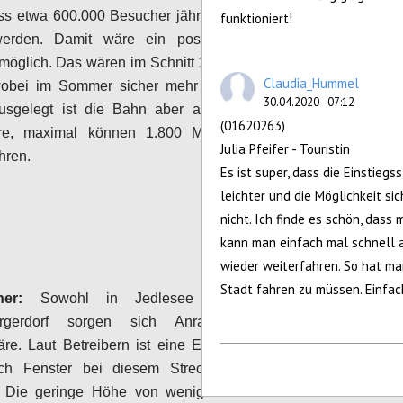
ss etwa 600.000 Besucher jährlich die Seilbahn
funktioniert!
erden. Damit wäre ein positives operatives
möglich. Das wären im Schnitt 1.650 Passagiere
Claudia_Hummel
 wobei im Sommer sicher mehr los wäre als im
30.04.2020 - 07:12
Ausgelegt ist die Bahn aber auf deutlich mehr
(01620263)
re, maximal können 1.800 Menschen in der
Julia Pfeifer - Touristin
hren.
Es ist super, dass die Einstiegs
leichter und die Möglichkeit si
Configure
nicht. Ich finde es schön, dass
kann man einfach mal schnell a
wieder weiterfahren. So hat ma
Stadt fahren zu müssen. Einfac
er:
Sowohl in Jedlesee als auch im
ergerdorf sorgen sich Anrainer um ihre
äre. Laut Betreibern ist eine Einsicht in Gärten
ch Fenster bei diesem Streckenverlauf nicht
 Die geringe Höhe von weniger als 8 Metern