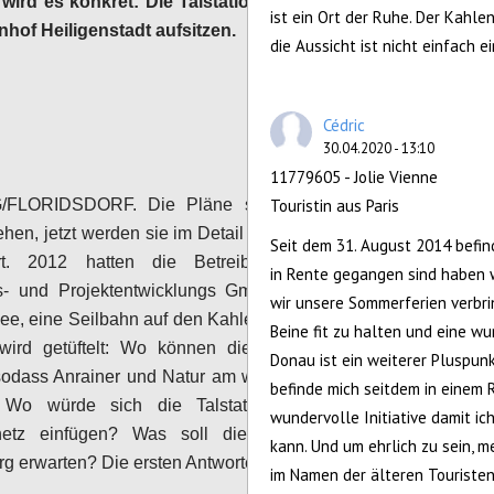
wird es konkret: Die Talstation soll direkt auf
ist ein Ort der Ruhe. Der Kahl
hof Heiligenstadt aufsitzen.
die Aussicht ist nicht einfach e
Configure
Cédric
30.04.2020 - 13:10
11779605 - Jolie Vienne
Touristin aus Paris
/FLORIDSDORF. Die Pläne sind schon sehr
hen, jetzt werden sie im Detail der Öffentlichkeit
Seit dem 31. August 2014 befin
ert. 2012 hatten die Betreiber, die Genial
in Rente gegangen sind haben 
s- und Projektentwicklungs GmbH, zum ersten
wir unsere Sommerferien verbrin
dee, eine Seilbahn auf den Kahlenberg zu bauen.
Beine fit zu halten und eine w
wird getüftelt: Wo können die Steher gesetzt
Donau ist ein weiterer Pluspunk
odass Anrainer und Natur am wenigsten gestört
befinde mich seitdem in einem 
Wo würde sich die Talstation günstig ins
wundervolle Initiative damit i
snetz einfügen? Was soll die Menschen am
kann. Und um ehrlich zu sein, m
g erwarten? Die ersten Antworten:
im Namen der älteren Touristen