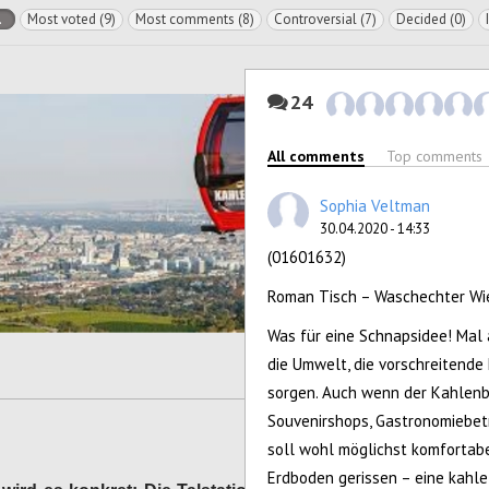
l
Most voted (9)
Most comments (8)
Controversial (7)
Decided (0)
24
All comments
Top comments
Sophia Veltman
30.04.2020 - 14:33
(01601632)
Roman Tisch – Waschechter Wi
Was für eine Schnapsidee! Mal
die Umwelt, die vorschreitende
sorgen. Auch wenn der Kahlenbe
Souvenirshops, Gastronomiebetr
soll wohl möglichst komfortab
Erdboden gerissen – eine kahle