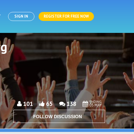
T
SIGN IN
REGISTER FOR FREE NOW
rg
ENDING
101
65
138
05 MAY
FOLLOW DISCUSSION