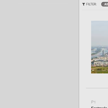
FILTER:
Al
P1