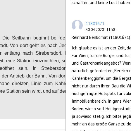
schaffen und keine Lust haben 
Configure
11801671
30.04.2020 - 11:58
Reinhard Benkomat (11801671) 
:
Die Seilbahn beginnt bei der U-Bahn-Station
tadt. Von dort geht es nach Jedlesee, dann das
Ich glaube es ist an der Zeit, 
r entlang nach Strebersdorf. Dort gibt es die
Für Wien, für die Bürger und fü
it, eine Station einzurichten, sie wird aber nicht
und Gastronomieangebot? Wenn
öffnet sein. In Strebersdorf befindet sich
natürlich geförderten, Bereich
s der Antrieb der Bahn. Von dort geht es dann in
Kahlenberggipfel um die Bergst
inahe direkten Linie zum Kahlenbergerdorf, wo
nicht nur durch ihren Bau die W
ere Station sein wird, und auf den Kahlenberg.
hochgefragte Hotspots für zukün
Immobilienbereich. In ganz Wi
Configure
Boden, wieso soll Heiligenstad
ja sowieso stetig. Ich bitte je
mehr an das große Ganze zu de