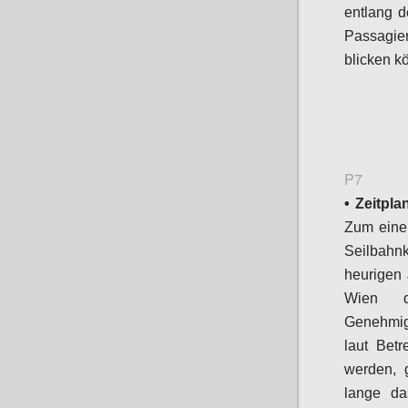
entlang d
Passagie
blicken k
P7
• Zeitpla
Zum einen
Seilbahnk
heurigen 
Wien di
Genehmig
laut Betr
werden, 
lange da