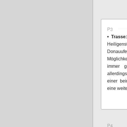
P3
• Trasse
Heiligens
Donauufe
Möglichke
immer ge
allerding
einer be
eine weit
P4