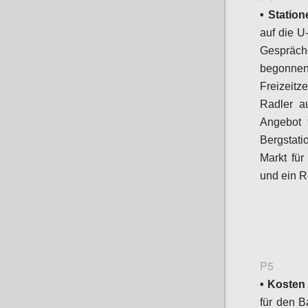
• Station
auf die U
Gespräc
begonnen.
Freizeitz
Radler a
Angebot f
Bergstati
Markt für
und ein R
P5
• Kosten
für den B