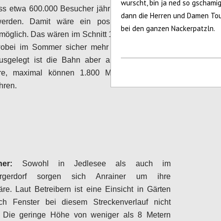
wurscht, bin ja ned so gschami
ss etwa 600.000 Besucher jährlich die Seilbahn
dann die Herren und Damen Tou
erden. Damit wäre ein positives operatives
bei den ganzen Nackerpatzln.
möglich. Das wären im Schnitt 1.650 Passagiere
 wobei im Sommer sicher mehr los wäre als im
Ausgelegt ist die Bahn aber auf deutlich mehr
re, maximal können 1.800 Menschen in der
hren.
Configure
er:
Sowohl in Jedlesee als auch im
ergerdorf sorgen sich Anrainer um ihre
äre. Laut Betreibern ist eine Einsicht in Gärten
ch Fenster bei diesem Streckenverlauf nicht
 Die geringe Höhe von weniger als 8 Metern