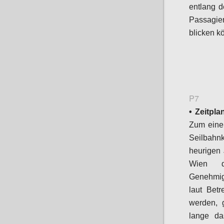
entlang d
Passagie
blicken k
P7
• Zeitpla
Zum einen
Seilbahnk
heurigen 
Wien di
Genehmig
laut Betr
werden, 
lange da