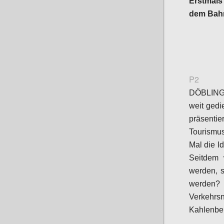
Erstmals 
dem Bahn
P2
DÖBLING
weit gedie
präsenti
Tourismu
Mal die I
Seitdem 
werden, s
werden? 
Verkehr
Kahlenber