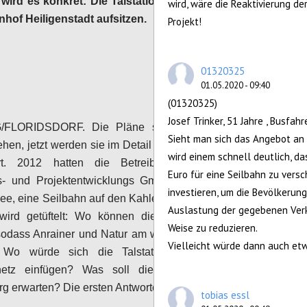
wird es konkret: Die Talstation soll direkt auf
wird, wäre die Reaktivierung de
hof Heiligenstadt aufsitzen.
Projekt!
Configure
01320325
01.05.2020 - 09:40
(01320325)
Josef Trinker, 51 Jahre , Busfahr
/FLORIDSDORF. Die Pläne sind schon sehr
Sieht man sich das Angebot an 
hen, jetzt werden sie im Detail der Öffentlichkeit
wird einem schnell deutlich, da
ert. 2012 hatten die Betreiber, die Genial
Euro für eine Seilbahn zu vers
s- und Projektentwicklungs GmbH, zum ersten
investieren, um die Bevölkerung
dee, eine Seilbahn auf den Kahlenberg zu bauen.
Auslastung der gegebenen Verk
wird getüftelt: Wo können die Steher gesetzt
Weise zu reduzieren.
odass Anrainer und Natur am wenigsten gestört
Vielleicht würde dann auch etw
Wo würde sich die Talstation günstig ins
snetz einfügen? Was soll die Menschen am
g erwarten? Die ersten Antworten:
tobias essl