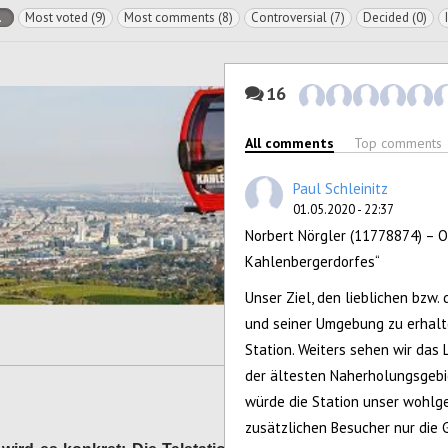
l
Most voted (9)
Most comments (8)
Controversial (7)
Decided (0)
16
All comments
Top comments
Paul Schleinitz
01.05.2020 - 22:37
Norbert Nörgler (11778874) – O
Kahlenbergerdorfes“
Unser Ziel, den lieblichen bzw
und seiner Umgebung zu erhalte
Station. Weiters sehen wir das
der ältesten Naherholungsgebi
würde die Station unser wohlg
zusätzlichen Besucher nur die