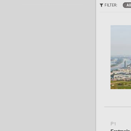
FILTER:
Al
P1