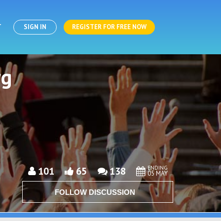
T
SIGN IN
REGISTER FOR FREE NOW
rg
ENDING
101
65
138
05 MAY
FOLLOW DISCUSSION