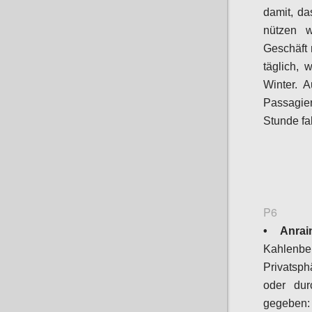
damit, da
nützen w
Geschäft 
täglich,
Winter. 
Passagie
Stunde fa
P6
• Anrain
Kahlenb
Privatsph
oder dur
gegeben: