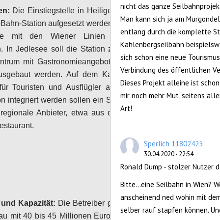
nicht das ganze Seilbahnproje
en:
Die Einstiegstelle in Heiligenstadt soll direkt
Man kann sich ja am Murgondelb
-Bahn-Station aufgesetzt werden. Entsprechende
entlang durch die komplette St
he mit den Wiener Linien wurden bereits
Kahlenbergseilbahn beispielsw
 In Jedlesee soll die Station zu einem kleinen
sich schon eine neue Tourismus
entrum mit Gastronomieangebot und Service für
Verbindung des öffentlichen Ve
usgebaut werden. Auf dem Kahlenberg ist ein
Dieses Projekt alleine ist scho
ür Touristen und Ausflügler angedacht: In die
mir noch mehr Mut, seitens alle
on integriert werden sollen ein Souvenirshop, ein
Art!
 regionale Anbieter, etwa aus dem Wienerwald,
estaurant.
Sperlich 11802425
Configure
30.04.2020 - 22:54
Ronald Dump - stolzer Nutzer 
Bitte…eine Seilbahn in Wien? W
anscheinend ned wohin mit dem
 und Kapazität:
Die Betreiber geben die Kosten
selber rauf stapfen können. Und
au mit 40 bis 45 Millionen Euro an. Sie rechnen