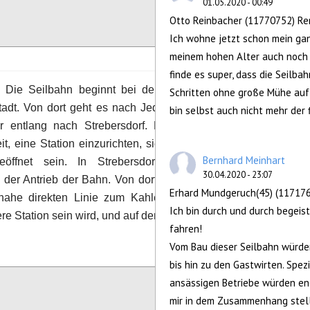
01.05.2020 - 00:49
Configure
Otto Reinbacher (11770752) Ren
Ich wohne jetzt schon mein ganz
meinem hohen Alter auch noch 
finde es super, dass die Seilba
:
Die Seilbahn beginnt bei der U-Bahn-Station
Schritten ohne große Mühe auf
9
vote
tadt. Von dort geht es nach Jedlesee, dann das
bin selbst auch nicht mehr der
r entlang nach Strebersdorf. Dort gibt es die
it, eine Station einzurichten, sie wird aber nicht
Bernhard Meinhart
öffnet sein. In Strebersdorf befindet sich
30.04.2020 - 23:07
s der Antrieb der Bahn. Von dort geht es dann in
Erhard Mundgeruch(45) (117176
inahe direkten Linie zum Kahlenbergerdorf, wo
Ich bin durch und durch begeist
ere Station sein wird, und auf den Kahlenberg.
fahren!
Vom Bau dieser Seilbahn würden
Configure
bis hin zu den Gastwirten. Spe
ansässigen Betriebe würden enor
mir in dem Zusammenhang stelle