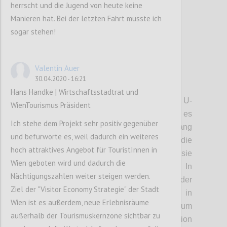
herrscht und die Jugend von heute keine
Manieren hat. Bei der letzten Fahrt musste ich
sogar stehen!
9
votes
Valentin Auer
30.04.2020 - 16:21
P3
Hans Handke | Wirtschaftsstadtrat und
• Trasse:
Die Seilbahn beginnt bei der U-
WienTourismus Präsident
Bahn-Station Heiligenstadt. Von dort geht es
Ich stehe dem Projekt sehr positiv gegenüber
nach Jedlesee, dann das Donauufer entlang
und befürworte es, weil dadurch ein weiteres
nach Strebersdorf. Dort gibt es die
hoch attraktives Angebot für TouristInnen in
Möglichkeit, eine Station einzurichten, sie
Wien geboten wird und dadurch die
wird aber nicht immer geöffnet sein. In
Nächtigungszahlen weiter steigen werden.
Strebersdorf befindet sich allerdings der
Ziel der "Visitor Economy Strategie" der Stadt
Antrieb der Bahn. Von dort geht es dann in
Wien ist es außerdem, neue Erlebnisräume
einer beinahe direkten Linie zum
außerhalb der Tourismuskernzone sichtbar zu
Kahlenbergerdorf, wo eine weitere Station