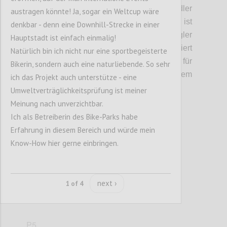
Gastronomieangebot und Service für Radler
austragen könnte! Ja, sogar ein Weltcup wäre
ausgebaut werden. Auf dem Kahlenberg ist
denkbar - denn eine Downhill-Strecke in einer
ein Angebot für Touristen und Ausflügler
Hauptstadt ist einfach einmalig!
angedacht: In die Bergstation integriert
Natürlich bin ich nicht nur eine sportbegeisterte
werden sollen ein Souvenirshop, ein Markt für
Bikerin, sondern auch eine naturliebende. So sehr
regionale Anbieter, etwa aus dem
ich das Projekt auch unterstütze - eine
Wienerwald, und ein Restaurant.
Umweltverträglichkeitsprüfung ist meiner
Meinung nach unverzichtbar.
Ich als Betreiberin des Bike-Parks habe
Confi
Erfahrung in diesem Bereich und würde mein
Know-How hier gerne einbringen.
next ›
1 of 4
P5