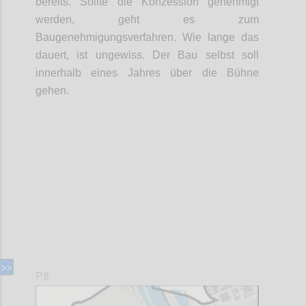
bereits. Sollte die Konzession genehmigt
werden, geht es zum
Baugenehmigungsverfahren. Wie lange das
dauert, ist ungewiss. Der Bau selbst soll
innerhalb eines Jahres über die Bühne
gehen.
Confi
P8