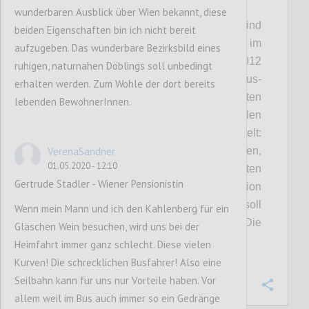
P2
wunderbaren Ausblick über Wien bekannt, diese
DÖBLING/FLORIDSDORF. Die Pläne sind
beiden Eigenschaften bin ich nicht bereit
schon sehr weit gediehen, jetzt werden sie im
aufzugeben. Das wunderbare Bezirksbild eines
Detail der Öffentlichkeit präsentiert. 2012
ruhigen, naturnahen Döblings soll unbedingt
hatten die Betreiber, die Genial Tourismus-
erhalten werden. Zum Wohle der dort bereits
und Projektentwicklungs GmbH, zum ersten
lebenden BewohnerInnen.
Mal die Idee, eine Seilbahn auf den
Kahlenberg zu bauen. Seitdem wird getüftelt:
VerenaSandner
Wo können die Steher gesetzt werden,
01.05.2020 - 12:10
sodass Anrainer und Natur am wenigsten
Gertrude Stadler - Wiener Pensionistin
gestört werden? Wo würde sich die Talstation
günstig ins Verkehrsnetz einfügen? Was soll
Wenn mein Mann und ich den Kahlenberg für ein
die Menschen am Kahlenberg erwarten? Die
Gläschen Wein besuchen, wird uns bei der
ersten Antworten:
Heimfahrt immer ganz schlecht. Diese vielen
Kurven! Die schrecklichen Busfahrer! Also eine
Seilbahn kann für uns nur Vorteile haben. Vor
Confi
allem weil im Bus auch immer so ein Gedränge