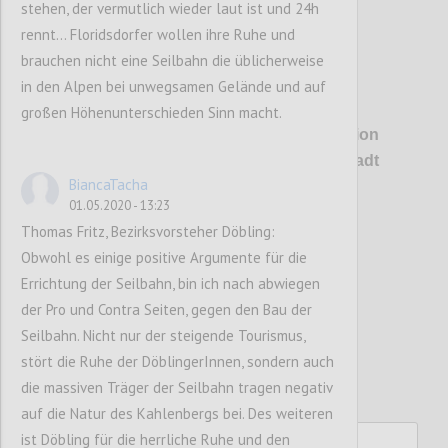
stehen, der vermutlich wieder laut ist und 24h
rennt… Floridsdorfer wollen ihre Ruhe und
brauchen nicht eine Seilbahn die üblicherweise
in den Alpen bei unwegsamen Gelände und auf
P1
großen Höhenunterschieden Sinn macht.
Erstmals wird es konkret: Die Talstation
soll direkt auf dem Bahnhof Heiligenstadt
BiancaTacha
aufsitzen.
01.05.2020 - 13:23
Thomas Fritz, Bezirksvorsteher Döbling:
Confi
Obwohl es einige positive Argumente für die
Errichtung der Seilbahn, bin ich nach abwiegen
der Pro und Contra Seiten, gegen den Bau der
Seilbahn. Nicht nur der steigende Tourismus,
stört die Ruhe der DöblingerInnen, sondern auch
die massiven Träger der Seilbahn tragen negativ
auf die Natur des Kahlenbergs bei. Des weiteren
ist Döbling für die herrliche Ruhe und den