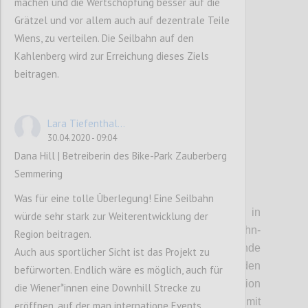
machen und die Wertschöpfung besser auf die
sein wird, und auf den Kahlenberg.
Grätzel und vor allem auch auf dezentrale Teile
Wiens, zu verteilen. Die Seilbahn auf den
Confi
Kahlenberg wird zur Erreichung dieses Ziels
beitragen.
Lara Tiefenthal...
30.04.2020 - 09:04
Dana Hill | Betreiberin des Bike-Park Zauberberg
Semmering
P4
Was für eine tolle Überlegung! Eine Seilbahn
• Stationen:
Die Einstiegstelle in
würde sehr stark zur Weiterentwicklung der
Heiligenstadt soll direkt auf die U-Bahn-
Region beitragen.
Station aufgesetzt werden. Entsprechende
Auch aus sportlicher Sicht ist das Projekt zu
Gespräche mit den Wiener Linien wurden
befürworten. Endlich wäre es möglich, auch für
bereits begonnen. In Jedlesee soll die Station
die Wiener*innen eine Downhill Strecke zu
zu einem kleinen Freizeitzentrum mit
eröffnen, auf der man internatione Events