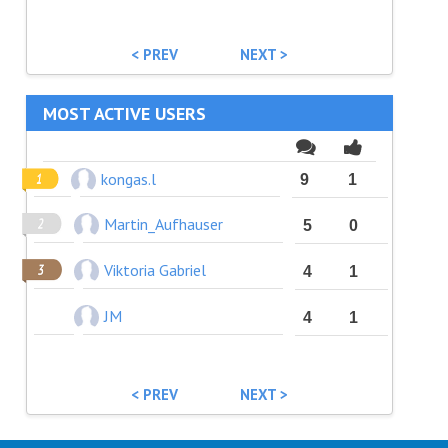
< PREV
NEXT >
MOST ACTIVE USERS
kongas.l
9
1
Martin_Aufhauser
5
0
Viktoria Gabriel
4
1
JM
4
1
< PREV
NEXT >