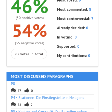
46%
Most voted:
9
Most commented:
8
(30 positive votes)
Most controversial:
7
54%
Already decided:
0
In voting:
0
(35 negative votes)
Supported:
0
65 votes in total
My contributions:
0
MOST DISCUSSED PARAGRAPHS
P8
27
0
P4 • Stationen: Die Einstiegstelle in Heiligens
24
2
P5 • Kosten und Kapazität: Die Betreiber geben