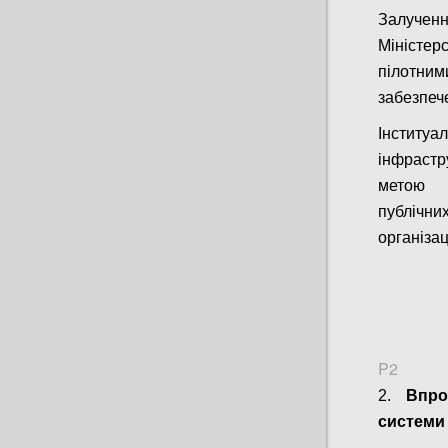
Залучен
Міністе
пілотни
забезпече
Інституа
інфрастр
метою з
публічн
організац
P2
2.
Впро
системи