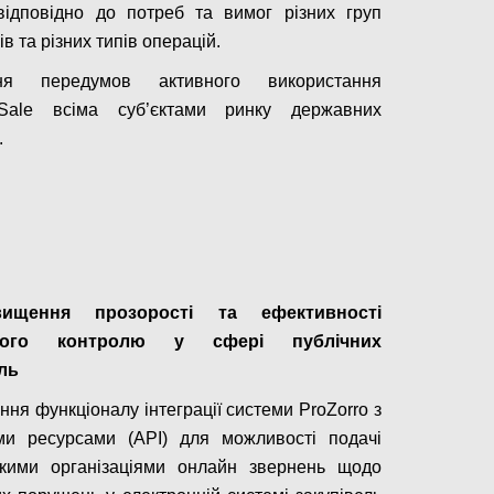
відповідно до потреб та вимог різних груп
в та різних типів операцій.
ня передумов активного використання
o.Sale всіма суб’єктами ринку державних
.
Configure
вищення прозорості та ефективності
ного контролю у сфері публічних
ль
ння функціоналу інтеграції системи ProZorro з
ми ресурсами (АРІ) для можливості подачі
ькими організаціями онлайн звернень щодо