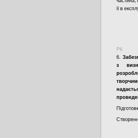
частина,
її в експ
P6
6.
Забез
з визн
розроб
творчими
надаєт
проведен
Підготовк
Створенн