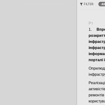
FILTER:
Al
P1
1.
Впр
розкрит
інфрас
інфрас
інформац
порталі
Оприлюдн
інфрастр
Реалізац
активіст
ремонті
користув