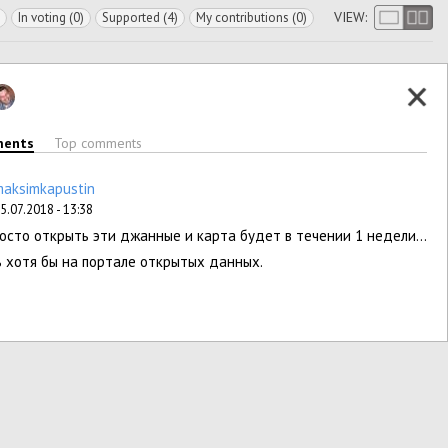
VIEW:
In voting (0)
Supported (4)
My contributions (0)
ments
Top comments
maksimkapustin
5.07.2018 - 13:38
осто открыть эти джанные и карта будет в течении 1 недели...
 хотя бы на портале открытых данных.