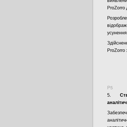
виявлени
ProZorro
Розробл
відображ
усунення 
Здійснен
ProZorro 
P5
5.
Ст
аналіти
Забезпеч
аналіти