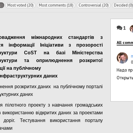
l
Most voted (20)
Most comments (18)
Controversial (20)
Decided (0)
1
овадження міжнародних стандартів з
All com
тя інформації Ініціативи з прозорості
труктури
CoST
на
базі Міністерства
труктури та оприлюднення розкритої
0
ії на публічному
Надо пр
 інфраструктурних даних
Открыть
ення розкритих даних на публічному порталі
уктурних даних
ія пілотного проекту з навчання громадських
ів використанню відкритих даних за проектами
в доріг. Тестування використання порталу
ачами