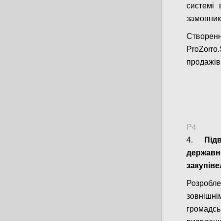
системі 
замовникі
Створен
ProZorr
продажів
P4
4.
Під
держав
закупіве
Розробле
зовнішні
громадс