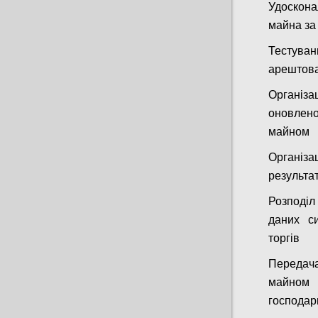
Удоскон
майна за
Тестува
арештов
Організа
оновлено
майном
Організ
результа
Розподіл
даних си
торгів
Передач
майном
господа