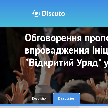
Обговорення пропо
Discuto
Discuto
впровадження Ініц
"Відкритий Уряд" 
Discussion
Description