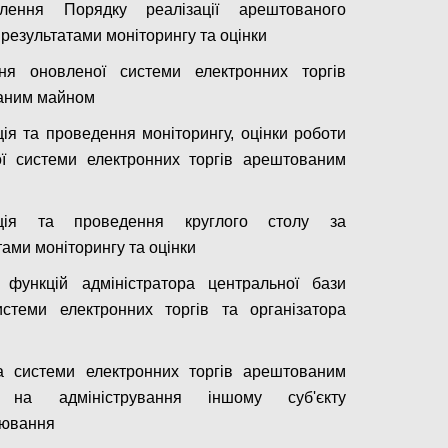
алення Порядку реалізації арештованого
 результатами моніторингу та оцінки
ння оновленої системи електронних торгів
аним майном
ція та проведення моніторингу, оцінки роботи
ї системи електронних торгів арештованим
ація та проведення круглого столу за
тами моніторингу та оцінки
 функцій адміністратора центральної бази
стеми електронних торгів та організатора
а системи електронних торгів арештованим
 на адміністрування іншому суб'єкту
рювання