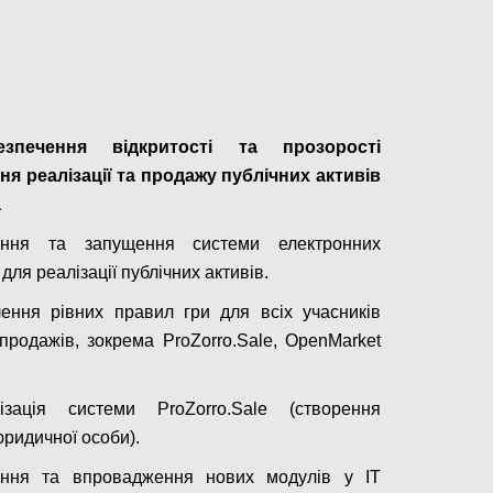
Configure
езпечення відкритості та прозорості
ня реалізації та продажу публічних активів
а
ення та запущення системи електронних
 для реалізації публічних активів.
ення рівних правил гри для всіх учасників
продажів, зокрема ProZorro.Sale, OpenMarket
лізація системи ProZorro.Sale (створення
юридичної особи).
ення та впровадження нових модулів у IT