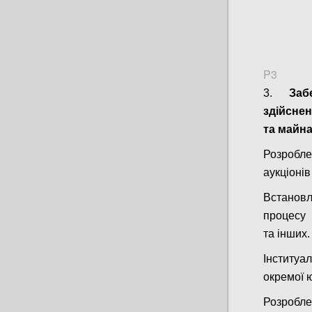
P3
3.
Заб
здійснен
та майн
Розробл
аукціонів
Встановл
процесу 
та інших.
Інституа
окремої 
Розробл