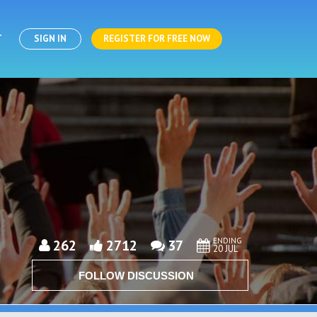
T
SIGN IN
REGISTER FOR FREE NOW
ENDING
262
2712
37
20 JUL
FOLLOW DISCUSSION