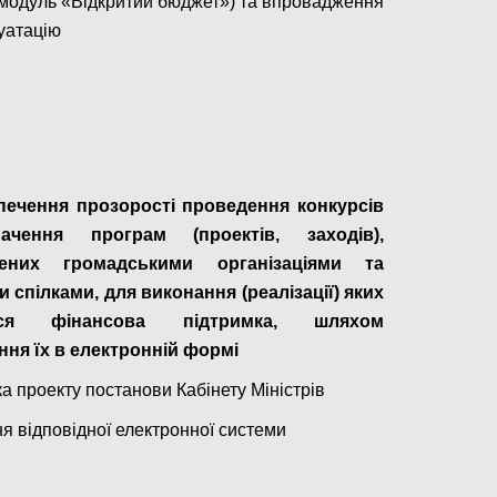
 модуль «Відкритий бюджет») та впровадження
луатацію
Configure
печення прозорості проведення конкурсів
ачення програм (проектів, заходів),
лених громадськими організаціями та
 спілками, для виконання (реалізації) яких
ься фінансова підтримка, шляхом
ня їх в електронній формі
а проекту постанови Кабінету Міністрів
я відповідної електронної системи
Configure