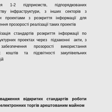
ня 1-2 підприємств, підпорядкованих
рству інфраструктури, з інших секторів з
ми проектами з розкриття інформації для
ння прозорості реалізації таких проектів
лізація стандартів розкриття інформації по
уктурних проектах через підзаконні акти, з
абезпечення прозорості використання
их коштів та підзвітності закупівельних
ій
Configure
вадження відкритих стандартів роботи
 електронних торгів арештованим майном