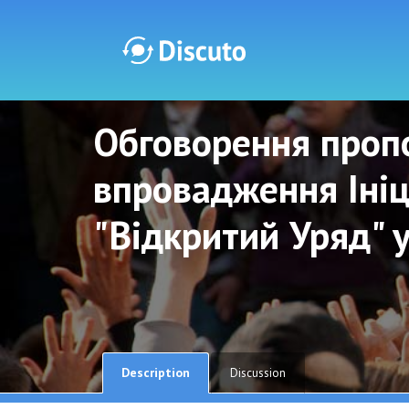
Обговорення пропо
Discuto
Discuto
впровадження Ініц
"Відкритий Уряд" 
Description
Discussion