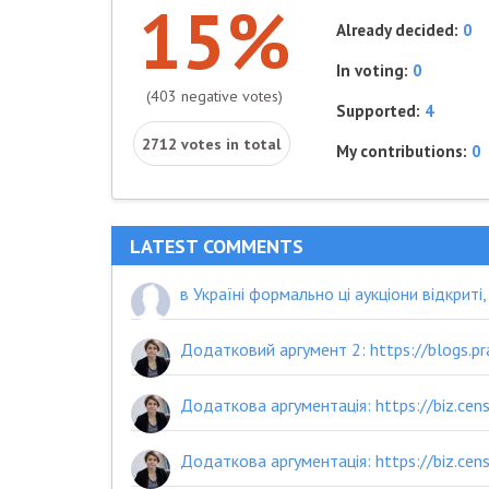
15%
Already decided:
0
In voting:
0
(403 negative votes)
Supported:
4
2712 votes in total
My contributions:
0
LATEST COMMENTS