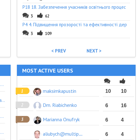
P18 18. Забезпечення учасників освітнього процес
3
62
P4 4. Підвищення прозорості та ефективності дер
3
109
< PREV
NEXT >
MOST ACTIVE USERS
в Україні формально ці аукціони відкриті, але фактично про них відомо лиш самим чиновникам та їхнім "обраним"
maksimkapustin
10
10
Додатковий аргумент 2: https://blogs.pravda.com.ua/authors/liamets/5b4f11261c121/
Dm. Riabichenko
6
16
Додаткова аргументація: https://biz.censor.net.ua/resonance/3076768/hto_osvoyu_175_mlyarda_mjnarodno_donorsko_dopomogi_ukran
Marianna Onufryk
6
4
Додаткова аргументація: https://biz.censor.net.ua/resonance/3076768/hto_osvoyu_175_mlyarda_mjnarodno_donorsko_dopomogi_ukran
aliubych@multiprofile.com.ua
6
4