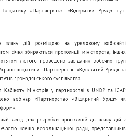
Ініціативу «Партнерство «Відкритий Уряд» тут:
о плану дій розміщено на урядовому веб-сайті
ягом січня збираються пропозиції міністерств, інших
ротягом лютого проведено засідання робочих груп
Україні ініціативи «Партнерство «Відкритий Уряд» за
итутів громадянського суспільства.
т Кабінету Міністрів у партнерстві з UNDP та ІСАР
дено вебінар «Партнерство «Відкритий Уряд» як
еформ».
чний захід для розробки пропозицій до плану дій з
а участю членів Координаційної ради, представників