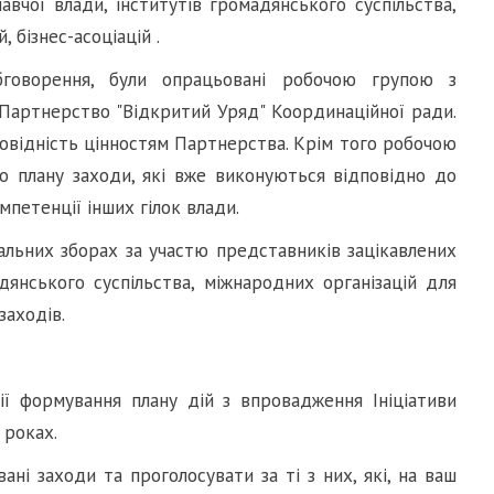
навчої влади, інститутів громадянського суспільства,
 бізнес-асоціацій .
бговорення, були опрацьовані робочою групою з
и "Партнерство "Відкритий Уряд" Координаційної ради.
повідність цінностям Партнерства. Крім того робочою
о плану заходи, які
вже виконуються відповідно до
мпетенції інших гілок влади.
вальних зборах за участю представників зацікавлених
адянського суспільства, міжнародних організацій для
заходів.
ї формування плану дій з впровадження Ініціативи
 роках.
ні заходи та проголосувати за ті з них, які, на ваш