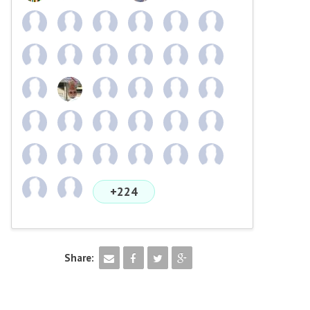
+224
Share: