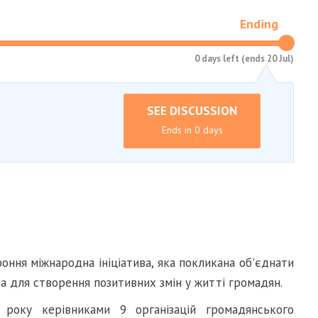
Ending
0 days left (ends 20 Jul)
SEE DISCUSSION
Ends in 0 days
оння міжнародна ініціатива, яка покликана об'єднати
ва для створення позитивних змін у житті громадян.
1 року керівниками 9 організацій громадянського