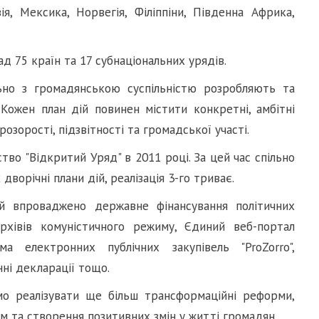
зія, Мексика, Норвегія, Філіппіни, Південна Африка,
д 75 країн та 17 субнаціональних урядів.
льно з громадянською суспільністю розробляють та
. Кожен план дій повинен містити конкретні, амбітні
озорості, підзвітності та громадської участі.
тво "Відкритий Уряд" в 2011 році. За цей час спільно
ворічні плани дій, реалізація 3-го триває.
ій впроваджено державне фінансування політичних
рхівів комуністичного режиму, Єдиний веб-портал
ма електронних публічних закупівель "
ProZorro
",
нні декларації тощо.
мо реалізувати ще більш трансформаційні реформи,
м та створення позитивних змін у житті громадян.