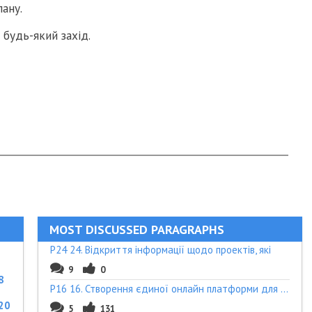
лану.
будь-який захід.
MOST DISCUSSED PARAGRAPHS
P24 24. Відкриття інформації щодо проектів, які
9
0
8
P16 16. Створення єдиної онлайн платформи для вз
20
5
131