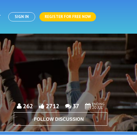
T
SIGN IN
REGISTER FOR FREE NOW
ENDING
262
2712
37
20 JUL
FOLLOW DISCUSSION