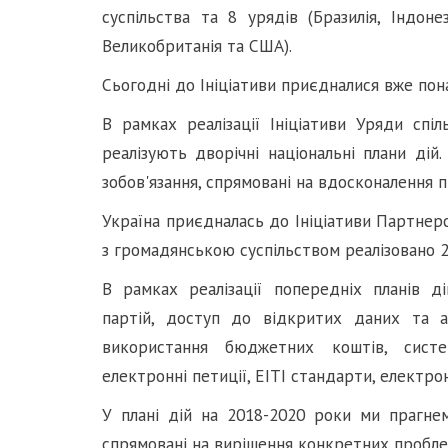
суспільства та 8 урядів (Бразилія, Індоне
Великобританія та США).
Сьогодні до Ініціативи приєдналися вже пона
В рамках реалізації Ініціативи Уряди спі
реалізують дворічні національні плани дій
зобов'язання, спрямовані на вдосконалення пр
Україна приєдналась до Ініціативи Партнерс
з громадянською суспільством реалізовано 2 д
В рамках реалізації попередніх планів д
партій, доступ до відкритих даних та а
використання бюджетних коштів, систе
електронні петиції, ЕІТІ стандарти, електро
У плані дій на 2018-2020 роки ми прагне
спрямовані
на вирішення конкретних пробле