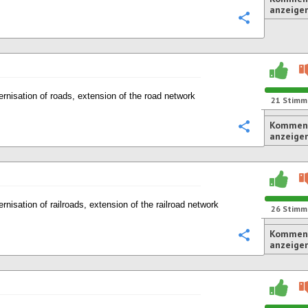
anzeige
Konfigurie
rnisation of roads, extension of the road network
21
Stimm
Komment
Konfigurie
anzeige
rnisation of railroads, extension of the railroad network
26
Stimm
Komment
Konfigurie
anzeige