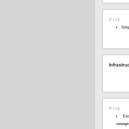
P115
Simp
Infrastru
P116
Est
sewage 