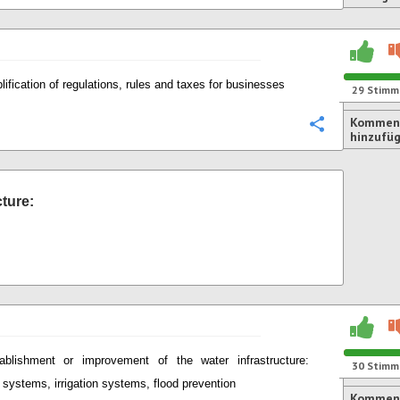
lification of regulations, rules and taxes for businesses
29
Stimm
Kommen
Konfigurie
hinzufü
cture:
ablishment or improvement of the water infrastructure:
30
Stimm
systems, irrigation systems, flood prevention
Komment