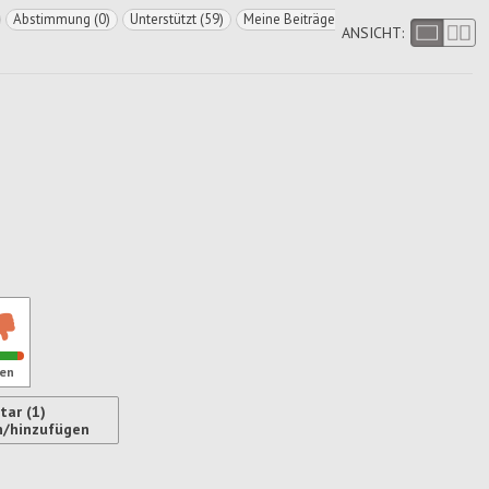
Abstimmung (0)
Unterstützt (59)
Meine Beiträge
ANSICHT:
en
ar (1)
n/hinzufügen
ren