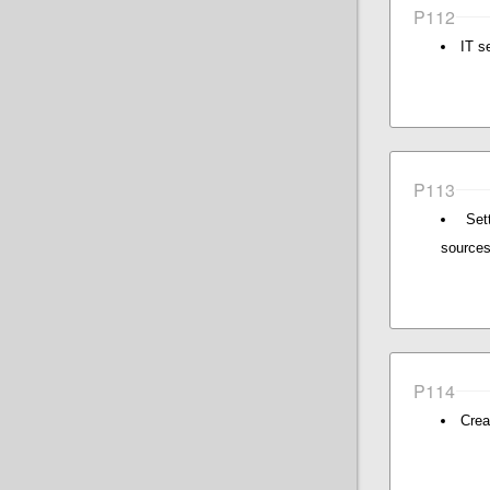
P112
IT s
P113
Set
source
P114
Crea