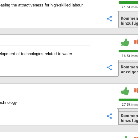
easing the attractiveness for high-skilled labour
23
Stimm
Kommen
Konfigurie
hinzufü
lopment of technologies related to water
26
Stimm
Komment
Konfigurie
anzeige
echnology
27
Stimm
Kommen
Konfigurie
hinzufü