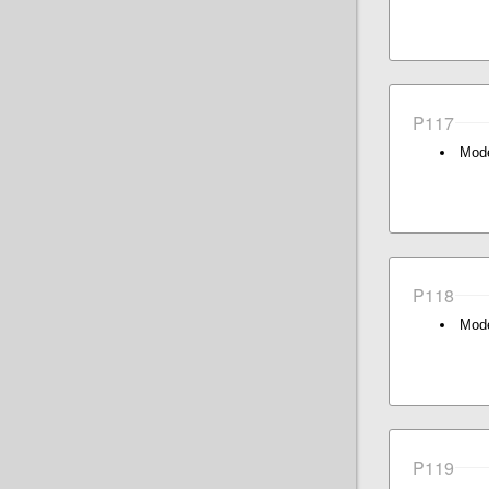
P117
Mode
P118
Mode
P119