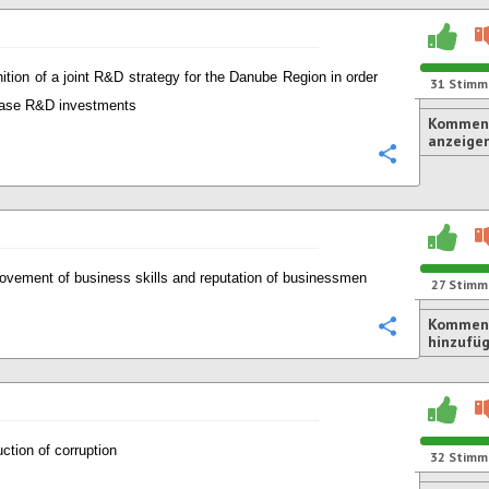
nition of a joint R&D strategy for the Danube Region in order
31
Stimm
ease R&D investments
Komment
anzeige
Konfigurie
ovement of business skills and reputation of businessmen
27
Stimm
Kommen
Konfigurie
hinzufü
ction of corruption
32
Stimm