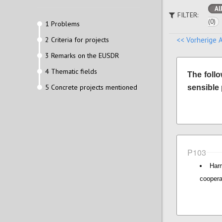
Al
FILTER:
(0)
1 Problems
2 Criteria for projects
<< Vorherige 
3 Remarks on the EUSDR
4 Thematic fields
The foll
5 Concrete projects mentioned
sensible 
P103
Har
coopera