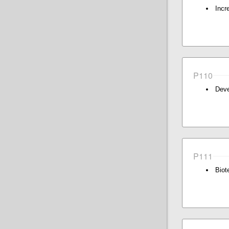
Incr
P110
Deve
P111
Biot