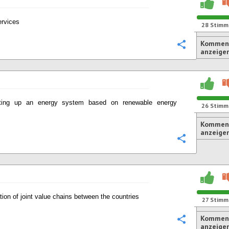
ervices
28
Stimm
Komment
Konfigurie
anzeige
ting up an energy system based on renewable energy
26
Stimm
s
Komment
anzeige
Konfigurie
tion of joint value chains between the countries
27
Stimm
Komment
Konfigurie
anzeige