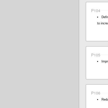
P104
Defi
to incr
P105
Impr
P106
Redu