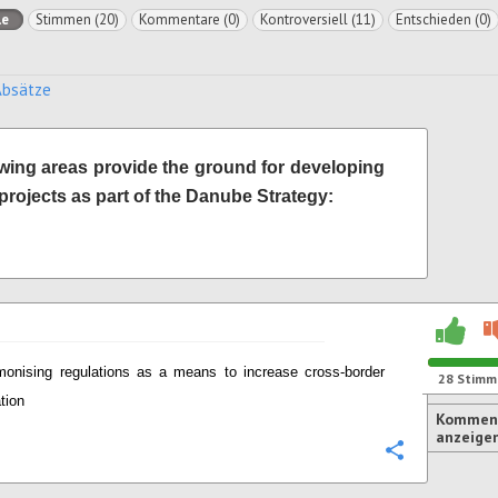
le
Stimmen (20)
Kommentare (0)
Kontroversiell (11)
Entschieden (0)
Absätze
owing areas provide the ground for developing
projects as part of the Danube Strategy:
monising regulations as a means to increase cross-border
28
Stimm
tion
Komment
anzeige
Konfigurie