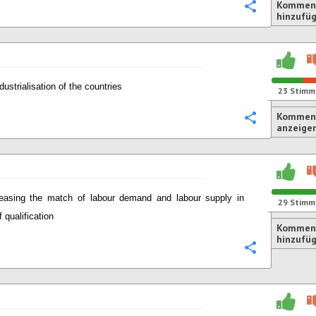
Kommen
Konfigurie
hinzufü
dustrialisation of the countries
23
Stimm
Komment
Konfigurie
anzeige
reasing the match of labour demand and labour supply in
29
Stimm
 qualification
Kommen
hinzufü
Konfigurie