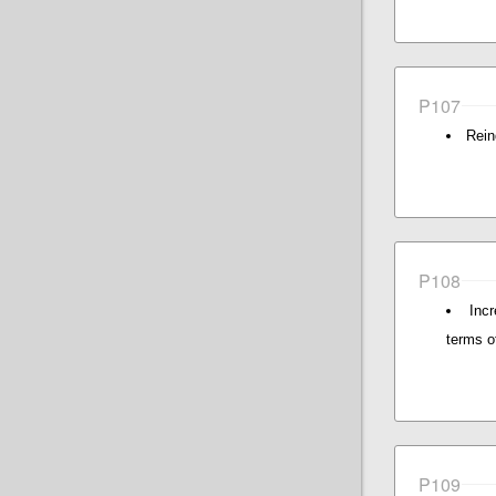
P107
Rein
P108
Inc
terms of
P109