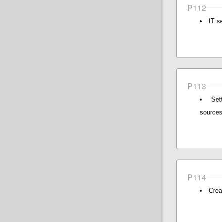
P112
IT s
P113
Set
source
P114
Crea