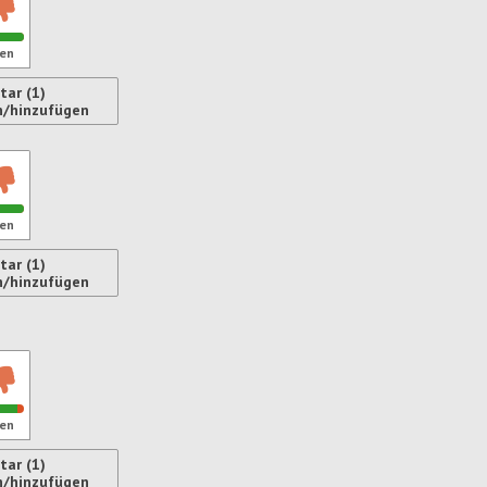
en
ar (1)
ren
n/hinzufügen
en
ar (1)
n/hinzufügen
ren
en
ar (1)
ren
n/hinzufügen