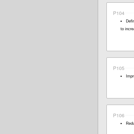
P104
Defi
to incr
P105
Impr
P106
Redu