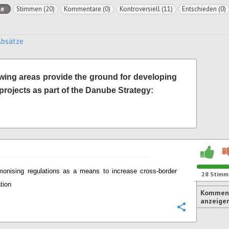
le
Stimmen (20)
Kommentare (0)
Kontroversiell (11)
Entschieden (0)
Absätze
owing areas provide the ground for developing
projects as part of the Danube Strategy:
monising regulations as a means to increase cross-border
28
Stimm
tion
Komment
anzeige
Konfigurie