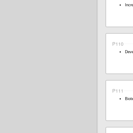
Incr
P110
Deve
P111
Biot