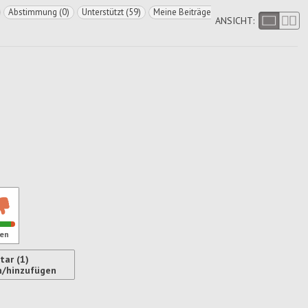
Abstimmung (0)
Unterstützt (59)
Meine Beiträge
ANSICHT:
en
ar (1)
n/hinzufügen
ren