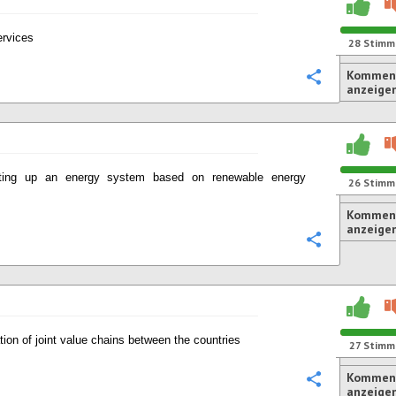
ervices
28
Stimm
Komment
Konfigurie
anzeige
ting up an energy system based on renewable energy
26
Stimm
s
Komment
anzeige
Konfigurie
tion of joint value chains between the countries
27
Stimm
Komment
Konfigurie
anzeige