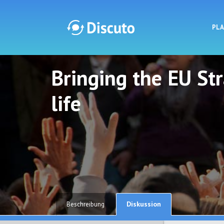
PL
Bringing the EU St
Discuto
Discuto
life
Diskussion
Beschreibung