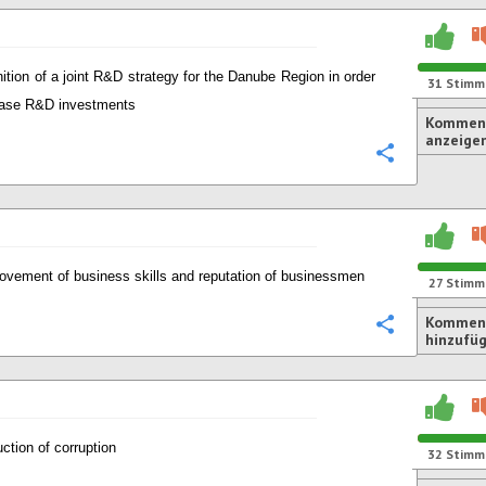
nition of a joint R&D strategy for the Danube Region in order
31
Stimm
ease R&D investments
Komment
anzeige
Konfigurie
ovement of business skills and reputation of businessmen
27
Stimm
Kommen
Konfigurie
hinzufü
ction of corruption
32
Stimm