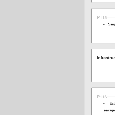
P115
Simp
Infrastru
P116
Est
sewage 