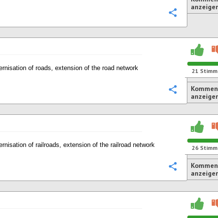
anzeige
Konfigurie
rnisation of roads, extension of the road network
21
Stimm
Komment
Konfigurie
anzeige
rnisation of railroads, extension of the railroad network
26
Stimm
Komment
Konfigurie
anzeige