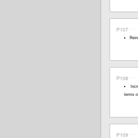
P107
Rein
P108
Inc
terms of
P109