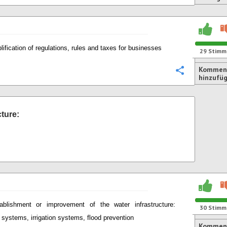
lification of regulations, rules and taxes for businesses
29
Stimm
Kommen
Konfigurie
hinzufü
cture:
ablishment or improvement of the water infrastructure:
30
Stimm
systems, irrigation systems, flood prevention
Komment