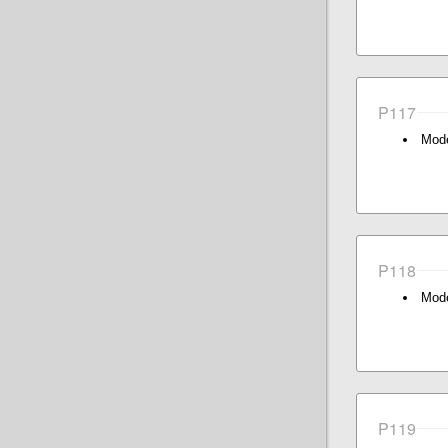
P117
Mode
P118
Mode
P119