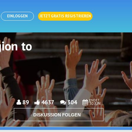
EINLOGGEN
JETZT GRATIS REGISTRIEREN
ion to
ENDET
89
4637
304
30 JUN
DISKUSSION FOLGEN