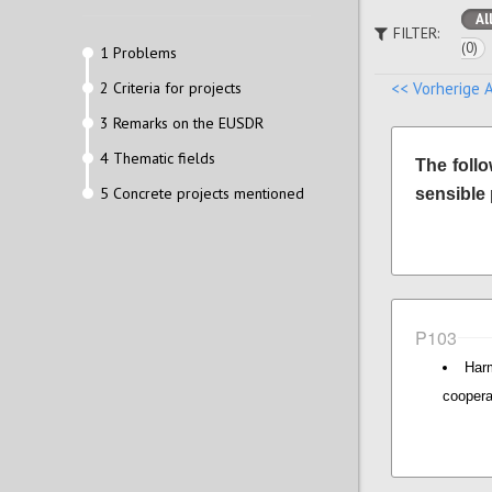
Al
FILTER:
(0)
1 Problems
2 Criteria for projects
<< Vorherige 
3 Remarks on the EUSDR
4 Thematic fields
The foll
5 Concrete projects mentioned
sensible 
P103
Har
coopera