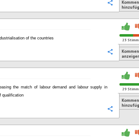
Kommen
Konfigurie
hinzufü
dustrialisation of the countries
23
Stimm
Komment
Konfigurie
anzeige
reasing the match of labour demand and labour supply in
29
Stimm
 qualification
Kommen
hinzufü
Konfigurie