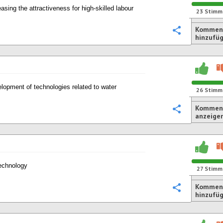
easing the attractiveness for high-skilled labour
23
Stimm
Kommen
Konfigurie
hinzufü
lopment of technologies related to water
26
Stimm
Komment
Konfigurie
anzeige
echnology
27
Stimm
Kommen
Konfigurie
hinzufü