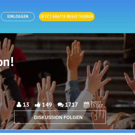
EINLOGGEN
JETZT GRATIS REGISTRIEREN
on!
ENDET
13
149
1717
15 DEZ
DISKUSSION FOLGEN