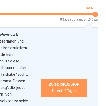
Ende
0 Tage noch (endet 15 Dez)
nsehenswert!
eserinnen und
ur konstruktiven
ode kurz
ch ist diese
tlösungen aller
 Teilhabe" sucht,
ilemma. Dessen
ZUR DISKUSSION
ung", die jedoch
Endet in 0 Tagen
rn" von
Volksentscheide -