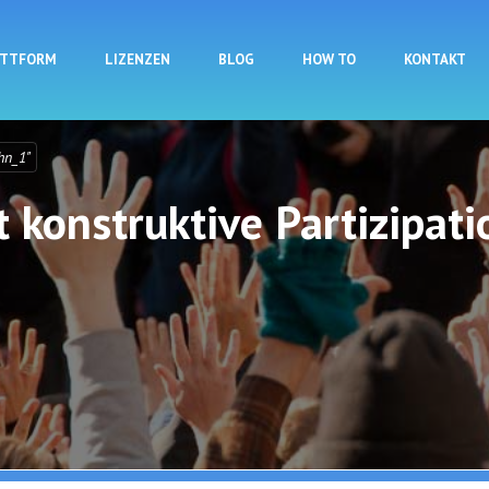
Direkt zum Inhalt
ATTFORM
LIZENZEN
BLOG
HOW TO
KONTAKT
hn_1"
 konstruktive Partizipati